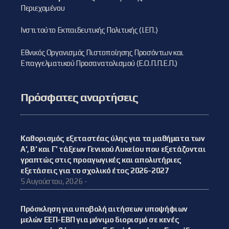
Περιεχομένου
Ινστιτούτο Εκπαιδευτικής Πολιτικής (Ι.ΕΠ.)
Εθνικός Οργανισμός Πιστοποίησης Προσόντων και
Επαγγελματικού Προσανατολισμού (Ε.Ο.Π.Π.Ε.Π.)
Πρόσφατες αναρτήσεις
Καθορισμός εξεταστέας ύλης για τα μαθήματα των
Α’, Β’ και Γ’ τάξεων Γενικού Λυκείου που εξετάζονται
γραπτώς στις προαγωγικές και απολυτήριες
εξετάσεις για το σχολικό έτος 2026-2027
5 Αυγούστου, 2026 -
Πρόσκληση για υποβολή αιτήσεων υποψήφιων
μελών ΕΕΠ-ΕΒΠ για μόνιμο διορισμό σε κενές