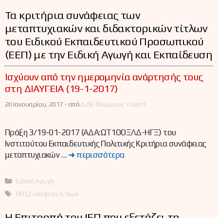
Τα κριτήρια συνάφειας των
μεταπτυχιακών και διδακτορικών τίτλων
του Ειδικού Εκπαιδευτικού Προσωπικού
(ΕΕΠ) με την Ειδική Αγωγή και Εκπαίδευση
Ισχύουν από την ημερομηνία ανάρτησής τους
στη ΔΙΑΥΓΕΙΑ (19-1-2017)
20 Ιανουαρίου, 2017 -
από
ΔΔΕ Φλώρινας | User9
Πράξη 3/19-01-2017 (ΑΔΑ:ΩΤ1ΟΟΞΛΔ-ΗΓΞ) του
Ινστιτούτου Εκπαιδευτικής Πολιτικής Κριτήρια συνάφειας
μεταπτυχιακών …
➜ περισσότερα
Κατηγορίες
Ειδική Αγωγή
Ετικέτες
ΕΕΠ
,
Συνάφεια τίτλων
Η Επιτροπή του ΙΕΠ που εξετάζει τη