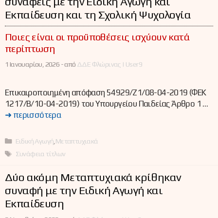
συναφείς με την Ειδική Αγωγή και
Εκπαίδευση και τη Σχολική Ψυχολογία
Ποιες είναι οι προϋποθέσεις ισχύουν κατά
περίπτωση
1 Ιανουαρίου, 2026 -
από
ΔΔΕ Φλώρινας | User9
Επικαιροποιημένη απόφαση 54929/Ζ1/08-04-2019 (ΦΕΚ
1217/Β/10-04-2019) του Υπουργείου Παιδείας Άρθρο 1 …
➜ περισσότερα
Κατηγορίες
Ειδική Αγωγή
,
Μεταπτυχιακά
Ετικέτες
Συνάφεια τίτλων
Δύο ακόμη Μεταπτυχιακά κρίθηκαν
συναφή με την Ειδική Αγωγή και
Εκπαίδευση