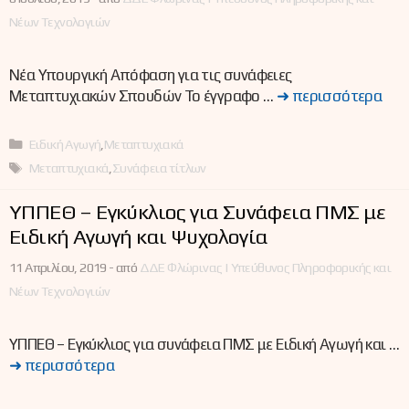
Νέων Τεχνολογιών
Νέα Υπουργική Απόφαση για τις συνάφειες
Μεταπτυχιακών Σπουδών Το έγγραφο …
➜ περισσότερα
Κατηγορίες
Ειδική Αγωγή
,
Μεταπτυχιακά
Ετικέτες
Μεταπτυχιακά
,
Συνάφεια τίτλων
ΥΠΠΕΘ – Εγκύκλιος για Συνάφεια ΠΜΣ με
Ειδική Αγωγή και Ψυχολογία
11 Απριλίου, 2019 -
από
ΔΔΕ Φλώρινας | Υπεύθυνος Πληροφορικής και
Νέων Τεχνολογιών
ΥΠΠΕΘ – Εγκύκλιος για συνάφεια ΠΜΣ με Ειδική Αγωγή και …
➜ περισσότερα