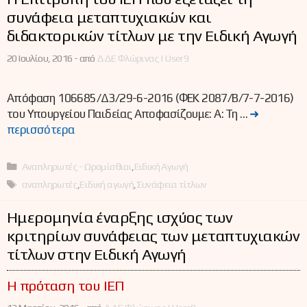
συνάφεια μεταπτυχιακών και
διδακτορικών τίτλων με την Ειδική Αγωγή
20 Ιουλίου, 2016 -
από
ΔΔΕ Φλώρινας | User9
Απόφαση 106685/Δ3/29-6-2016 (ΦΕΚ 2087/Β/7-7-2016)
του Υπουργείου Παιδείας Αποφασίζουμε: Α: Τη …
➜
περισσότερα
Κατηγορίες
Αναπληρωτές - Ωρομίσθιοι
,
Ειδική Αγωγή
Ετικέτες
αναπληρωτές
,
Ειδική αγωγή
,
Συνάφεια τίτλων
Ημερομηνία έναρξης ισχύος των
κριτηρίων συνάφειας των μεταπτυχιακών
τίτλων στην Ειδική Αγωγή
Η πρόταση του ΙΕΠ