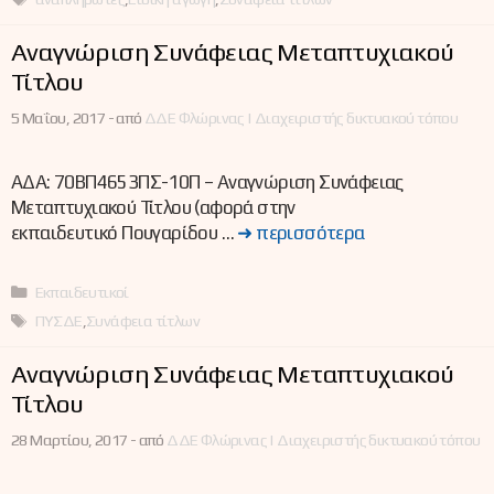
Αναγνώριση Συνάφειας Μεταπτυχιακού
Τίτλου
5 Μαΐου, 2017 -
από
ΔΔΕ Φλώρινας | Διαχειριστής δικτυακού τόπου
ΑΔΑ: 70ΒΠ4653ΠΣ-10Π – Αναγνώριση Συνάφειας
Μεταπτυχιακού Τίτλου (αφορά στην
εκπαιδευτικό Πουγαρίδου …
➜ περισσότερα
Κατηγορίες
Εκπαιδευτικοί
Ετικέτες
ΠΥΣΔΕ
,
Συνάφεια τίτλων
Αναγνώριση Συνάφειας Μεταπτυχιακού
Τίτλου
28 Μαρτίου, 2017 -
από
ΔΔΕ Φλώρινας | Διαχειριστής δικτυακού τόπου