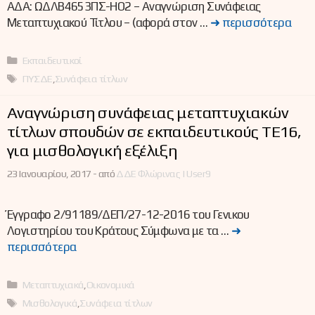
ΑΔΑ: ΩΔΛΒ4653ΠΣ-ΗΟ2 – Αναγνώριση Συνάφειας
Μεταπτυχιακού Τίτλου – (αφορά στον …
➜ περισσότερα
Κατηγορίες
Εκπαιδευτικοί
Ετικέτες
ΠΥΣΔΕ
,
Συνάφεια τίτλων
Αναγνώριση συνάφειας μεταπτυχιακών
τίτλων σπουδών σε εκπαιδευτικούς ΤΕ16,
για μισθολογική εξέλιξη
23 Ιανουαρίου, 2017 -
από
ΔΔΕ Φλώρινας | User9
Έγγραφο 2/91189/ΔΕΠ/27-12-2016 του Γενικου
Λογιστηρίου του Κράτους Σύμφωνα με τα …
➜
περισσότερα
Κατηγορίες
Μεταπτυχιακά
,
Οικονομικά
Ετικέτες
Μισθολογικά
,
Συνάφεια τίτλων