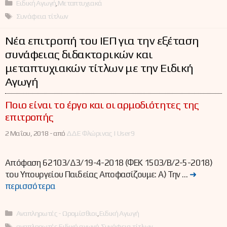
Κατηγορίες
Ειδική Αγωγή
,
Μεταπτυχιακά
Ετικέτες
Συνάφεια τίτλων
Νέα επιτροπή του ΙΕΠ για την εξέταση
συνάφειας διδακτορικών και
μεταπτυχιακών τίτλων με την Ειδική
Αγωγή
Ποιο είναι το έργο και οι αρμοδιότητες της
επιτροπής
2 Μαΐου, 2018 -
από
ΔΔΕ Φλώρινας | User9
Απόφαση 62103/Δ3/19-4-2018 (ΦΕΚ 1503/Β/2-5-2018)
του Υπουργείου Παιδείας Αποφασίζουμε: Α) Την …
➜
περισσότερα
Κατηγορίες
Αναπληρωτές - Ωρομίσθιοι
,
Ειδική Αγωγή
Ετικέτες
αναπληρωτές
,
Ειδική αγωγή
,
Συνάφεια τίτλων