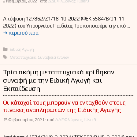
2 Νοεμβρίου, 2022 -
από
ΔΔΕ Φλώρινας | User9
Απόφαση 127862/Ζ1/18-10-2022 (ΦΕΚ 5584/Β/01-11-
2022) του Υπουργείου Παιδείας Τροποποιούμε την υπό …
➜ περισσότερα
Κατηγορίες
Ειδική Αγωγή
Ετικέτες
Μεταπτυχιακά
,
Συνάφεια τίτλων
Τρία ακόμη μεταπτυχιακά κρίθηκαν
συναφή με την Ειδική Αγωγή και
Εκπαίδευση
Οι κάτοχοί τους μπορούν να ενταχθούν στους
πίνακες αναπληρωτών της Ειδικής Αγωγής
15 Φεβρουαρίου, 2021 -
από
ΔΔΕ Φλώρινας | User9