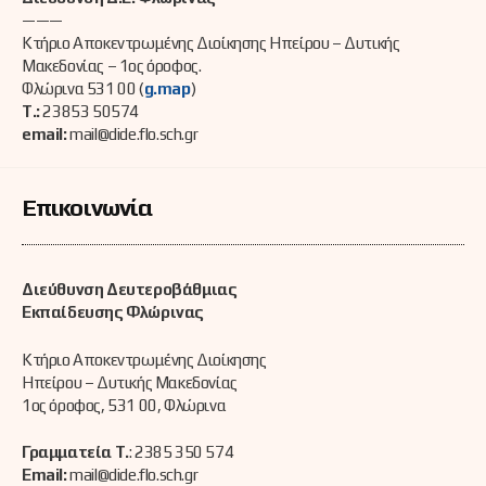
———
Κτήριο Αποκεντρωμένης Διοίκησης Ηπείρου – Δυτικής
Μακεδονίας – 1ος όροφος.
Φλώρινα 531 00 (
g.map
)
Τ.:
23853 50574
email:
mail@dide.flo.sch.gr
Επικοινωνία
Διεύθυνση Δευτεροβάθμιας
Εκπαίδευσης Φλώρινας
Κτήριο Αποκεντρωμένης Διοίκησης
Ηπείρου – Δυτικής Μακεδονίας
1ος όροφος, 531 00, Φλώρινα
Γραμματεία Τ.
: 2385 350 574
Email:
mail@dide.flo.sch.gr