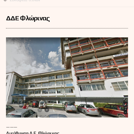
ΔΔΕ Φλώρινας
———
Διεύθυνση Δ.Ε. Φλώρινας