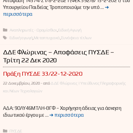
Απόφαση 14574/Ζ1/8-2-2021 (ΦΕΚ 592/Β/15-2-2021) του
Υπουργείου Παιδείας Τροποποιούμε την υπό …
➜
περισσότερα
Κατηγορίες
Αναπληρωτές - Ωρομίσθιοι
,
Ειδική Αγωγή
Ετικέτες
Ειδική αγωγή
,
Μεταπτυχιακά
,
Συνάφεια τίτλων
ΔΔΕ Φλώρινας – Αποφάσεις ΠΥΣΔΕ –
Τρίτη 22 Δεκ 2020
Πράξη ΠΥΣΔΕ 33/22-12-2020
22 Δεκεμβρίου, 2020 -
από
ΔΔΕ Φλώρινας | Υπεύθυνος Πληροφορικής
και Νέων Τεχνολογιών
ΑΔΑ: 9ΟΛΥ46ΜΤΛΗ-ΘΓΦ – Χορήγηση άδειας για άσκηση
ιδιωτικού έργου με …
➜ περισσότερα
Κατηγορίες
ΠΥΣΔΕ