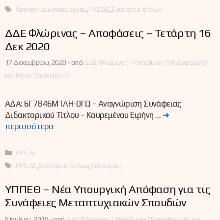
Ετικέτες
Άσκηση ιδιωτικού έργου
,
ΠΥΣΔΕ
,
Συνάφεια τίτλων
ΔΔΕ Φλώρινας – Αποφάσεις – Τετάρτη 16
Δεκ 2020
17 Δεκεμβρίου, 2020 -
από
ΔΔΕ Φλώρινας | Υπεύθυνος Πληροφορικής
και Νέων Τεχνολογιών
ΑΔΑ: 6Γ7Θ46ΜΤΛΗ-0ΓΩ – Αναγνώριση Συνάφειας
Διδακτορικού Τίτλου – Κουρεμένου Ειρήνη …
➜
περισσότερα
Κατηγορίες
ΠΥΣΔΕ
Ετικέτες
ΠΥΣΔΕ
,
Συνάφεια τίτλων
,
Υπερωρίες
ΥΠΠΕΘ – Νέα Υπουργική Απόφαση για τις
Συνάφειες Μεταπτυχιακών Σπουδών
8 Ιουλίου, 2019 -
από
ΔΔΕ Φλώρινας | Υπεύθυνος Πληροφορικής και