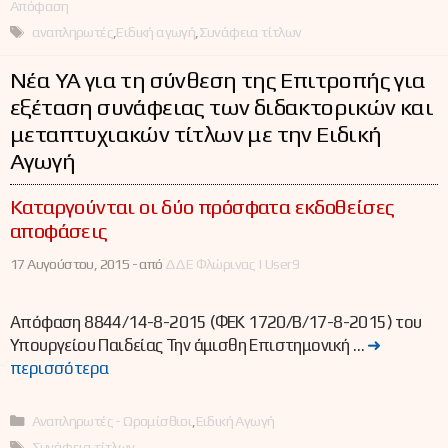
Απόφαση
Ετικέτες
αναπληρωτές
,
Ειδική αγωγή
,
Συνάφεια τίτλων
Νέα ΥΑ για τη σύνθεση της Επιτροπής για
εξέταση συνάφειας των διδακτορικών και
μεταπτυχιακών τίτλων με την Ειδική
Αγωγή
Καταργούνται οι δύο πρόσφατα εκδοθείσες
αποφάσεις
17 Αυγούστου, 2015 -
από
ΔΔΕ Φλώρινας | User9
Απόφαση 8844/14-8-2015 (ΦΕΚ 1720/Β/17-8-2015) του
Υπουργείου Παιδείας Την άμισθη Επιστημονική …
➜
περισσότερα
Κατηγορίες
Αναπληρωτές - Ωρομίσθιοι
,
Ειδική Αγωγή
Ετικέτες
Συνάφεια τίτλων