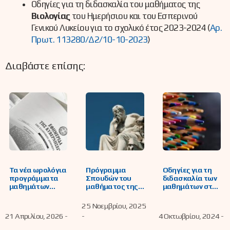
Οδηγίες για τη διδασκαλία του μαθήματος της
Βιολογίας
του Ημερήσιου και του Εσπερινού
Γενικού Λυκείου για το σχολικό έτος 2023-2024 (
Αρ.
Πρωτ. 113280/Δ2/10-10-2023
)
Διαβάστε επίσης:
Τα νέα ωρολόγια
Πρόγραμμα
Οδηγίες για τη
προγράμματα
Σπουδών του
διδασκαλία των
μαθημάτων
μαθήματος της
μαθημάτων στο
Γυμνασίων, ΓΕΛ,
Ηθικής για το
Γυμνάσιο
ΕΠΑΛ, ΠΕΠΑΛ,
Γυμνάσιο και για
25 Νοεμβρίου, 2025
ΕΝΕΕΓΥΛ,
το Λύκειο
21 Απριλίου, 2026 -
-
4 Οκτωβρίου, 2024 -
Μουσικών και
Καλλιτεχνικών