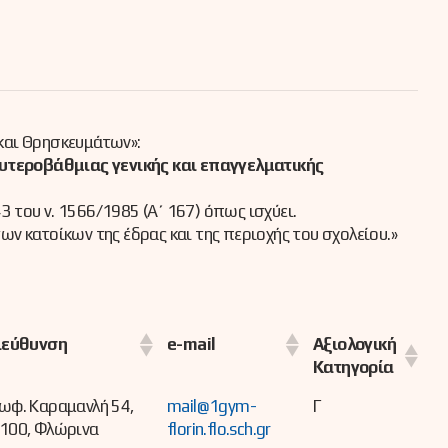
και Θρησκευμάτων»:
υτεροβάθμιας γενικής και επαγγελματικής
 του ν. 1566/1985 (Α΄ 167) όπως ισχύει.
ν κατοίκων της έδρας και της περιοχής του σχολείου.»
Αξιολογική
εύθυνση
e-mail
Κατηγορία
ωφ. Καραμανλή 54,
mail@1gym-
Γ
100, Φλώρινα
florin.flo.sch.gr