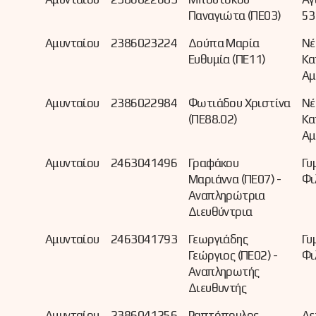
Παναγιώτα (ΠΕ03)
53
Αμυνταίου
2386023224
Δούπα Μαρία
Νέ
Ευθυμία (ΠΕ11)
Κα
Αμ
Αμυνταίου
2386022984
Φωτιάδου Χριστίνα
Νέ
(ΠΕ88.02)
Κα
Αμ
Αμυνταίου
2463041496
Γραφάκου
Γυ
Μαριάννα (ΠΕ07) -
Φι
Αναπληρώτρια
Διευθύντρια
Αμυνταίου
2463041793
Γεωργιάδης
Γυ
Γεώργιος (ΠΕ02) -
Φι
Αναπληρωτής
Διευθυντής
Αμυνταίου
2386041256
Ραπτόπουλος
Αε