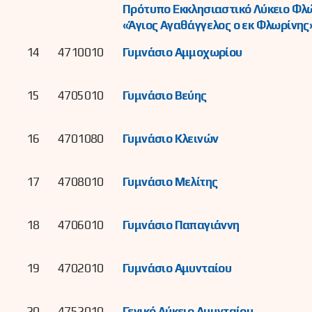
Πρότυπο Εκκλησιαστικό Λύκειο Φλ
«Άγιος Αγαθάγγελος ο εκ Φλωρίνης
14
4710010
Γυμνάσιο Αμμοχωρίου
15
4705010
Γυμνάσιο Βεύης
16
4701080
Γυμνάσιο Κλεινών
17
4708010
Γυμνάσιο Μελίτης
18
4706010
Γυμνάσιο Παπαγιάννη
19
4702010
Γυμνάσιο Αμυνταίου
20
4752010
Γενικό Λύκειο Αμυνταίου