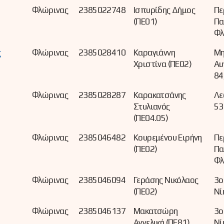
Φλώρινας
2385022748
Ισπυρίδης Δήμος
Πε
(ΠΕ01)
Πα
Φλ
ς
Φλώρινας
2385028410
Καραγιάννη
Μη
Χριστίνα (ΠΕ02)
Αυ
84
Φλώρινας
2385028287
Καρακατσάνης
Λε
Στυλιανός
53
(ΠΕ04.05)
Φλώρινας
2385046482
Κουρεμένου Ειρήνη
Πε
(ΠΕ02)
Πα
Φλ
Φλώρινας
2385046094
Γεράσης Νικόλαος
3ο
(ΠΕ02)
Νί
Φλώρινας
2385046137
Μακατσώρη
3ο
Αγγελική (ΠΕ81)
Νί