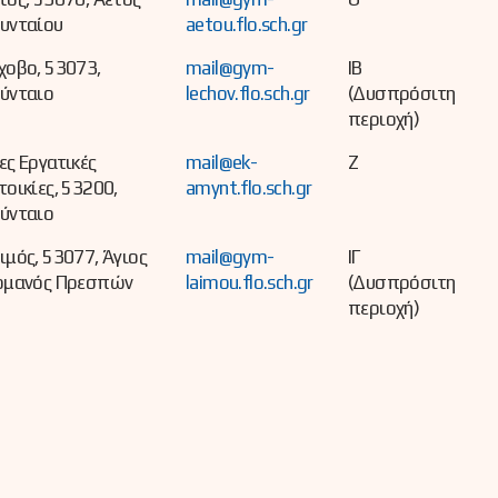
υνταίου
aetou.flo.sch.gr
χοβο, 53073,
mail@gym-
ΙΒ
ύνταιο
lechov.flo.sch.gr
(Δυσπρόσιτη
περιοχή)
ες Εργατικές
mail@ek-
Ζ
τοικίες, 53200,
amynt.flo.sch.gr
ύνταιο
ιμός, 53077, Άγιος
mail@gym-
ΙΓ
ρμανός Πρεσπών
laimou.flo.sch.gr
(Δυσπρόσιτη
περιοχή)