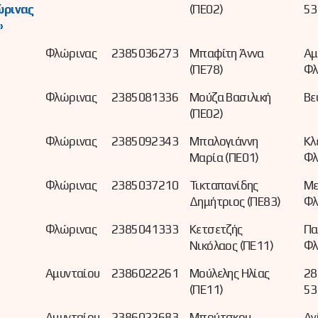
ώρινας
(ΠΕ02)
53
»
Φλώρινας
2385036273
Μπαφίτη Άννα
Αμ
(ΠΕ78)
Φλ
Φλώρινας
2385081336
Μούζα Βασιλική
Βε
(ΠΕ02)
Φλώρινας
2385092343
Μπαλογιάννη
Κλ
Μαρία (ΠΕ01)
Φλ
Φλώρινας
2385037210
Τικταπανίδης
Με
Δημήτριος (ΠΕ83)
Φλ
Φλώρινας
2385041333
Κετσετζής
Πα
Νικόλαος (ΠΕ11)
Φλ
Αμυνταίου
2386022261
Μούλελης Ηλίας
28
(ΠΕ11)
53
Αμυνταίου
2386022683
Μπούτσκου
Αγ