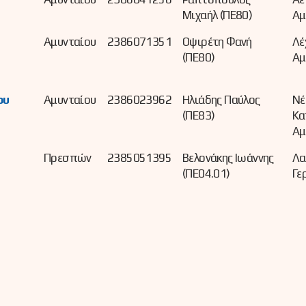
Μιχαήλ (ΠΕ80)
Αμ
Αμυνταίου
2386071351
Οψιρέτη Φανή
Λέ
(ΠΕ80)
Αμ
ου
Αμυνταίου
2386023962
Ηλιάδης Παύλος
Νέ
(ΠΕ83)
Κα
Αμ
Πρεσπών
2385051395
Βελονάκης Ιωάννης
Λα
(ΠΕ04.01)
Γε