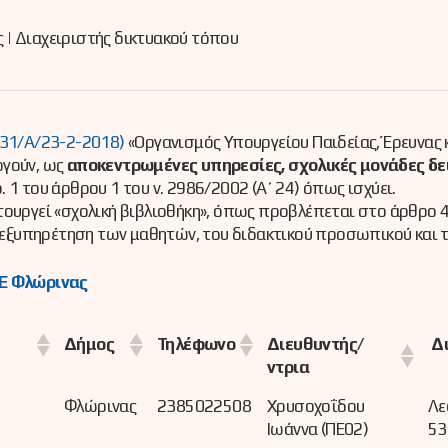
| Διαχειριστής δικτυακού τόπου
 31/Α/23-2-2018)
«Οργανισμός Υπουργείου Παιδείας, Έρευνας 
ργούν, ως
αποκεντρωμένες υπηρεσίες, σχολικές μονάδες δε
. 1 του άρθρου 1 του ν. 2986/2002 (Α΄ 24) όπως ισχύει.
ουργεί «σχολική βιβλιοθήκη», όπως προβλέπεται στο άρθρο 43
η εξυπηρέτηση των μαθητών, του διδακτικού προσωπικού και τω
Ε Φλώρινας
Διευθυντής/
Δήμος
Τηλέφωνο
Δι
ντρια
Φλώρινας
2385022508
Χρυσοχοΐδου
Λε
Ιωάννα (ΠΕ02)
53