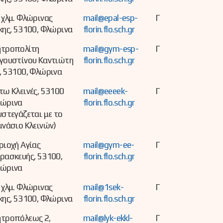
 χλμ. Φλώρινας
mail@epal-esp-
Γ
κης, 53100, Φλώρινα
florin.flo.sch.gr
τροπολίτη
mail@gym-esp-
Γ
γουστίνου Καντιώτη
florin.flo.sch.gr
, 53100, Φλώρινα
τω Κλεινές, 53100
mail@eeeek-
Γ
ώρινα
florin.flo.sch.gr
υστεγάζεται με το
μνάσιο Κλεινών)
ριοχή Αγίας
mail@gym-ee-
Γ
ρασκευής, 53100,
florin.flo.sch.gr
ώρινα
 χλμ. Φλώρινας
mail@1sek-
Γ
κης, 53100, Φλώρινα
florin.flo.sch.gr
τροπόλεως 2,
mail@lyk-ekkl-
Γ