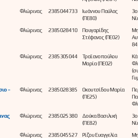
Φλώρινας
2385044733
Ιωάννου Παύλος
3ο
(ΠΕ80)
Νί
Φλώρινας
2385028410
Πουγαρίδης
Μη
Στέφανος (ΠΕ02)
Αυ
84
Φλώρινας
2385305044
Τραϊανοπούλου
Κά
Μαρία (ΠΕ02)
Φλ
(σ
Γυ
σιο –
Φλώρινας
2385028385
Οκουτσίδου Μαρία
Πε
(ΠΕ25)
Πα
Φλ
ινας
Φλώρινας
2385025380
Δούκα Βασιλική
3ο
(ΠΕ82)
Νί
Φλώρινας
2385045527
Ρίζου Ευαγγελία
Μη