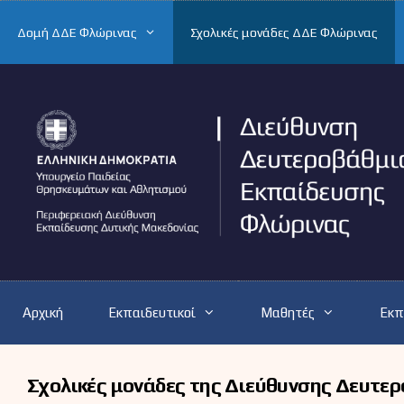
Μετάβαση
σε
Δομή ΔΔΕ Φλώρινας
Σχολικές μονάδες ΔΔΕ Φλώρινας
περιεχόμενο
Αρχική
Εκπαιδευτικοί
Μαθητές
Εκπ
Σχολικές μονάδες της Διεύθυνσης Δευτε