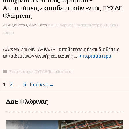
Αποσπάσεις εκπαιδευτικών εντός ΠΥΣΔΕ
Φλώρινας
29 Αυγούστου, 2025 -
από
ΔΔΕ Φλώρινας | Διαχειριστής δικτυακού
τόπου
ΑΔΑ: 95Ι746ΝΚΠΔ-ΨΛΑ – Τοποθετήσεις ή/και διαθέσεις
εκπαιδευτικών γενικής και ειδικής …
➜ περισσότερα
Κατηγορίες
Εκπαιδευτικοί
,
ΠΥΣΔΕ
,
Τοποθετήσεις
Σελίδα
Σελίδα
Σελίδα
1
2
…
6
Επόμενο
→
ΔΔΕ Φλώρινας