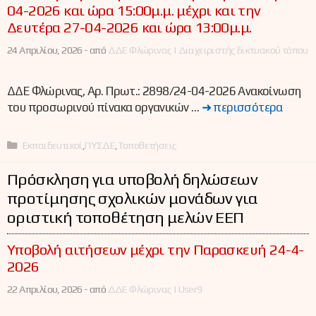
04-2026 και ώρα 15:00μ.μ. μέχρι και την
Δευτέρα 27-04-2026 και ώρα 13:00μ.μ.
24 Απριλίου, 2026 -
από
ΔΔΕ Φλώρινας | Διαχειριστής δικτυακού τόπου
ΔΔΕ Φλώρινας, Αρ. Πρωτ.: 2898/24-04-2026 Ανακοίνωση
του προσωρινού πίνακα οργανικών …
➜ περισσότερα
Κατηγορίες
Εκπαιδευτικοί
,
ΠΥΣΔΕ
,
Τοποθετήσεις
Πρόσκληση για υποβολή δηλώσεων
προτίμησης σχολικών μονάδων για
οριστική τοποθέτηση μελών ΕΕΠ
Υποβολή αιτήσεων μέχρι την Παρασκευή 24-4-
2026
22 Απριλίου, 2026 -
από
ΔΔΕ Φλώρινας | User9