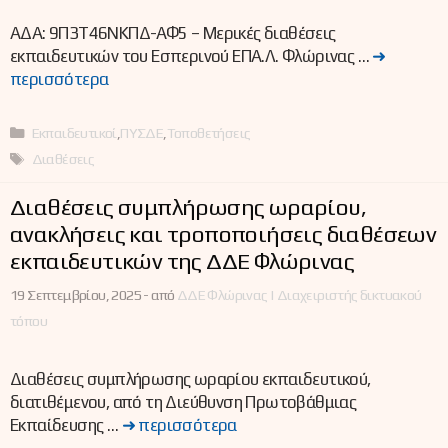
ΑΔΑ: 9Π3Τ46ΝΚΠΔ-ΑΦ5 – Μερικές διαθέσεις
εκπαιδευτικών του Εσπερινού ΕΠΑ.Λ. Φλώρινας …
➜
περισσότερα
Κατηγορίες
Εκπαιδευτικοί
,
ΠΥΣΔΕ
,
Τοποθετήσεις
Ετικέτες
Διαθέσεις
Διαθέσεις συμπλήρωσης ωραρίου,
ανακλήσεις και τροποποιήσεις διαθέσεων
εκπαιδευτικών της ΔΔΕ Φλώρινας
19 Σεπτεμβρίου, 2025 -
από
ΔΔΕ Φλώρινας | Διαχειριστής δικτυακού
τόπου
Διαθέσεις συμπλήρωσης ωραρίου εκπαιδευτικού,
διατιθέμενου, από τη Διεύθυνση Πρωτοβάθμιας
Εκπαίδευσης …
➜ περισσότερα