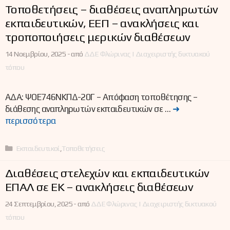
Τοποθετήσεις – διαθέσεις αναπληρωτών
εκπαιδευτικών, ΕΕΠ – ανακλήσεις και
τροποποιήσεις μερικών διαθέσεων
14 Νοεμβρίου, 2025 -
από
ΔΔΕ Φλώρινας | Διαχειριστής δικτυακού
τόπου
ΑΔΑ: ΨΟΕ746ΝΚΠΔ-20Γ – Απόφαση τοποθέτησης –
διάθεσης αναπληρωτών εκπαιδευτικών σε …
➜
περισσότερα
Κατηγορίες
Εκπαιδευτικοί
,
Τοποθετήσεις
Διαθέσεις στελεχών και εκπαιδευτικών
ΕΠΑΛ σε ΕΚ – ανακλήσεις διαθέσεων
24 Σεπτεμβρίου, 2025 -
από
ΔΔΕ Φλώρινας | Διαχειριστής δικτυακού
τόπου