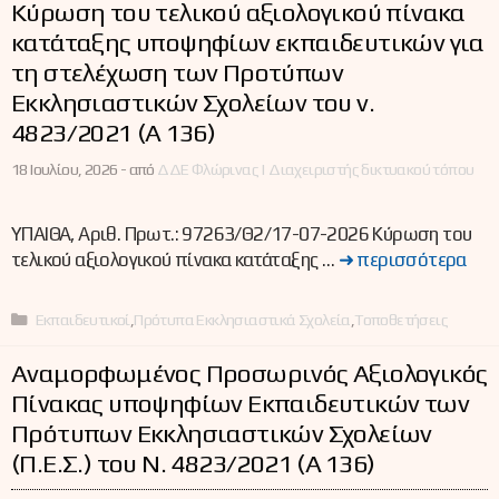
Κύρωση του τελικού αξιολογικού πίνακα
κατάταξης υποψηφίων εκπαιδευτικών για
τη στελέχωση των Προτύπων
Εκκλησιαστικών Σχολείων του ν.
4823/2021 (Α΄ 136)
18 Ιουλίου, 2026 -
από
ΔΔΕ Φλώρινας | Διαχειριστής δικτυακού τόπου
ΥΠΑΙΘΑ, Αριθ. Πρωτ.: 97263/Θ2/17-07-2026 Κύρωση του
τελικού αξιολογικού πίνακα κατάταξης …
➜ περισσότερα
Κατηγορίες
Εκπαιδευτικοί
,
Πρότυπα Εκκλησιαστικά Σχολεία
,
Τοποθετήσεις
Αναμορφωμένος Προσωρινός Αξιολογικός
Πίνακας υποψηφίων Εκπαιδευτικών των
Πρότυπων Εκκλησιαστικών Σχολείων
(Π.Ε.Σ.) του Ν. 4823/2021 (Α΄ 136)