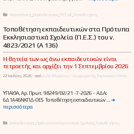
Κατηγορίες
Αποσπάσεις
,
Εκπαιδευτικοί
,
ΠΥΣΔΕ
,
Τοποθετήσεις
Τοποθέτηση εκπαιδευτικών στα Πρότυπα
Εκκλησιαστικά Σχολεία (Π.Ε.Σ.) του ν.
4823/2021 (Α΄ 136)
Η θητεία των ως άνω εκπαιδευτικών είναι
τετραετής και αρχίζει την 1 Σεπτεμβρίου 2026
22 Ιουλίου, 2026 -
από
ΔΔΕ Φλώρινας | Διαχειριστής δικτυακού τόπου
ΥΠΑΙΘΑ, Αρ. Πρωτ. 98249/Θ2/21 -7-2026 – ΑΔΑ:
6Δ1Α46ΝΚΠΔ-ΟΕ5 Τοποθέτηση εκπαιδευτικών …
➜
περισσότερα
Κατηγορίες
Εκπαιδευτικοί
,
Πρότυπα Εκκλησιαστικά Σχολεία
,
Τοποθετήσεις