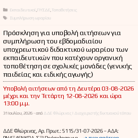
Κατηγορίες
Εκπαιδευτικοί
,
ΠΥΣΔΕ
,
Τοποθετήσεις
Ετικέτες
Συμπλήρωση ωραρίου
Πρόσκληση για υποβολή αιτήσεων για
συμπλήρωση του εβδομαδιαίου
υποχρεωτικού διδακτικού ωραρίου των
εκπαιδευτικών που κατέχουν οργανική
τοποθέτηση σε σχολικές μονάδες (γενικής
παιδείας και ειδικής αγωγής)
Υποβολή αιτήσεων από τη Δευτέρα 03-08-2026
μέχρι και την Τετάρτη 12-08-2026 και ώρα
13:00 μ.μ.
31 Ιουλίου, 2026 -
από
ΔΔΕ Φλώρινας | Διαχειριστής δικτυακού τόπου
ΔΔΕ Φλώρινας, Αρ. Πρωτ.: 5115/31-07-2026 – ΑΔΑ: