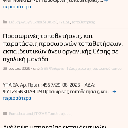
περισσότερα
Κατηγορίες
Ειδική Αγωγή
,
Εκπαιδευτικοί
,
ΠΥΣΔΕ
,
Τοποθετήσεις
Προσωρινές τοποθετήσεις, και
παρατάσεις προσωρινών τοποθετήσεων,
εκπαιδευτικών άνευ οργανικής θέσης σε
σχολική μονάδα
29 Ιουνίου, 2026 -
από
ΔΔΕ Φλώρινας | Διαχειριστής δικτυακού τόπου
ΥΠΑΙΘΑ, Αρ. Πρωτ.: 4557/29-06-2026 – ΑΔΑ:
ΨΥΤ246ΝΚΠΔ-Γ09 Προσωρινές τοποθετήσεις, και …
➜
περισσότερα
Κατηγορίες
Εκπαιδευτικοί
,
ΠΥΣΔΕ
,
Τοποθετήσεις
Ανάληψη υπηρεσίας εκπαιδευτικών