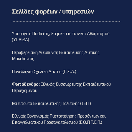
Σελίδες φορέων / υπηρεσιών
Υπουργείο Παιδείας, Θρησκευμάτων και Αθλητισμού
(ΥΠΑΙΘΑ)
Περιφερειακή Διεύθυνση Εκπαίδευσης Δυτικής
Μακεδονίας
Πανελλήνιο Σχολικό Δίκτυο (Π.Σ.Δ.)
Φωτόδενδρο:
Εθνικός Συσσωρευτής Εκπαιδευτικού
Περιεχομένου
Ινστιτούτο Εκπαιδευτικής Πολιτικής (Ι.ΕΠ.)
Εθνικός Οργανισμός Πιστοποίησης Προσόντων και
Επαγγελματικού Προσανατολισμού (Ε.Ο.Π.Π.Ε.Π.)