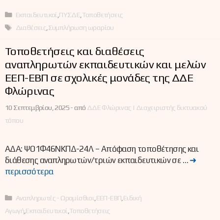
Κατηγορίες
Εκπαιδευτικοί
,
ΠΥΣΔΕ
,
Τοποθετήσεις
Ετικέτες
Διαθέσεις
,
Συμπλήρωση ωραρίου
Τοποθετήσεις και διαθέσεις
αναπληρωτών εκπαιδευτικών και μελών
ΕΕΠ-ΕΒΠ σε σχολικές μονάδες της ΔΔΕ
Φλώρινας
10 Σεπτεμβρίου, 2025 -
από
ΔΔΕ Φλώρινας | Διαχειριστής δικτυακού
τόπου
ΑΔΑ: ΨΟ1Φ46ΝΚΠΔ-24Λ – Απόφαση τοποθέτησης και
διάθεσης αναπληρωτών/τριών εκπαιδευτικών σε …
➜
περισσότερα
Κατηγορίες
Αναπληρωτές - Ωρομίσθιοι
,
ΕΕΠ-ΕΒΠ
,
Ειδική
Αγωγή
,
Εκπαιδευτικοί
,
Τοποθετήσεις