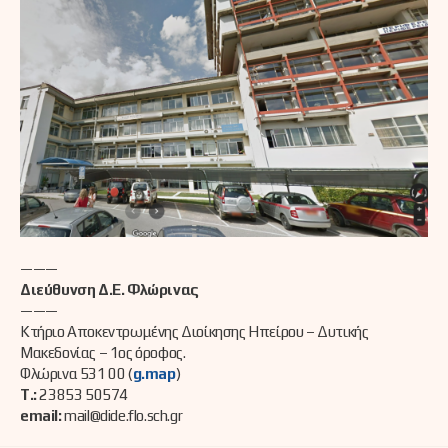
———
Διεύθυνση Δ.Ε. Φλώρινας
———
Κτήριο Αποκεντρωμένης Διοίκησης Ηπείρου – Δυτικής
Μακεδονίας – 1ος όροφος.
Φλώρινα 531 00 (
g.map
)
Τ.:
23853 50574
email:
mail@dide.flo.sch.gr