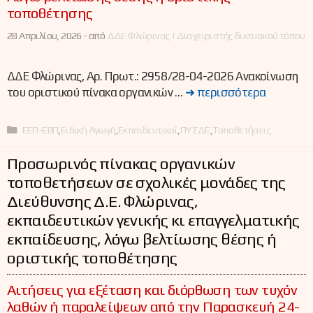
τοποθέτησης
28 Απριλίου, 2026 -
από
ΔΔΕ Φλώρινας | Διαχειριστής δικτυακού τόπου
ΔΔΕ Φλώρινας, Αρ. Πρωτ.: 2958/28-04-2026 Ανακοίνωση
του οριστικού πίνακα οργανικών …
➜ περισσότερα
Κατηγορίες
ΕΕΠ-ΕΒΠ
,
Ειδική Αγωγή
,
Εκπαιδευτικοί
,
ΠΥΣΔΕ
,
Τοποθετήσεις
Προσωρινός πίνακας οργανικών
τοποθετήσεων σε σχολικές μονάδες της
Διεύθυνσης Δ.Ε. Φλώρινας,
εκπαιδευτικών γενικής κι επαγγελματικής
εκπαίδευσης, λόγω βελτίωσης θέσης ή
οριστικής τοποθέτησης
Αιτήσεις για εξέταση και διόρθωση των τυχόν
λαθών ή παραλείψεων από την Παρασκευή 24-