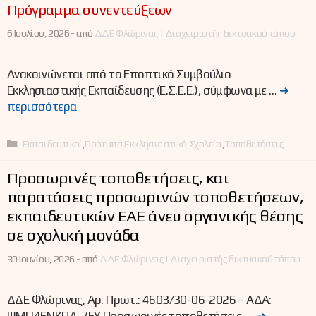
Πρόγραμμα συνεντεύξεων
6 Ιουλίου, 2026 -
από
ΔΔΕ Φλώρινας | Διαχειριστής δικτυακού τόπου
Ανακοινώνεται από το Εποπτικό Συμβούλιο
Εκκλησιαστικής Εκπαίδευσης (Ε.Σ.Ε.Ε.), σύμφωνα με …
➜
περισσότερα
Κατηγορίες
Εκπαιδευτικοί
,
Πρότυπα Εκκλησιαστικά Σχολεία
,
Τοποθετήσεις
Προσωρινές τοποθετήσεις, και
παρατάσεις προσωρινών τοποθετήσεων,
εκπαιδευτικών ΕΑΕ άνευ οργανικής θέσης
σε σχολική μονάδα
30 Ιουνίου, 2026 -
από
ΔΔΕ Φλώρινας | Διαχειριστής δικτυακού τόπου
ΔΔΕ Φλώρινας, Αρ. Πρωτ.: 4603/30-06-2026 – ΑΔΑ:
ΨΜΓΙ46ΝΚΠΔ-7ΕΥ Προσωρινές τοποθετήσεις, …
➜