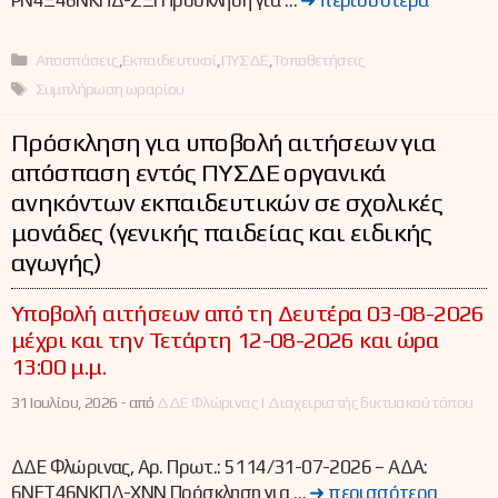
ΡΝ4Ξ46ΝΚΠΔ-ΣΞΙ Πρόσκληση για …
➜ περισσότερα
Κατηγορίες
Αποσπάσεις
,
Εκπαιδευτικοί
,
ΠΥΣΔΕ
,
Τοποθετήσεις
Ετικέτες
Συμπλήρωση ωραρίου
Πρόσκληση για υποβολή αιτήσεων για
απόσπαση εντός ΠΥΣΔΕ οργανικά
ανηκόντων εκπαιδευτικών σε σχολικές
μονάδες (γενικής παιδείας και ειδικής
αγωγής)
Υποβολή αιτήσεων από τη Δευτέρα 03-08-2026
μέχρι και την Τετάρτη 12-08-2026 και ώρα
13:00 μ.μ.
31 Ιουλίου, 2026 -
από
ΔΔΕ Φλώρινας | Διαχειριστής δικτυακού τόπου
ΔΔΕ Φλώρινας, Αρ. Πρωτ.: 5114/31-07-2026 – ΑΔΑ:
6ΝΕΤ46ΝΚΠΔ-ΧΝΝ Πρόσκληση για …
➜ περισσότερα