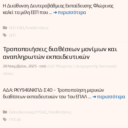
Η Διεύθυνση Δευτεροβάθμιας Εκπαίδευσης Φλώρινας
καλεί τα μέλη ΕΕΠ που …
➜ περισσότερα
Κατηγορίες
ΕΕΠ-ΕΒΠ
,
Τοποθετήσεις
Ετικέτες
ΕΕΠ
Τροποποιήσεις διαθέσεων μονίμων και
αναπληρωτών εκπαιδευτικών
28 Νοεμβρίου, 2025 -
από
ΔΔΕ Φλώρινας | Διαχειριστής δικτυακού
τόπου
ΑΔΑ: ΡΚΥ946ΝΚΠΔ-Σ4Ο – Τροποποίηση μερικών
διαθέσεων εκπαιδευτικών του 1ου ΕΠΑΛ …
➜ περισσότερα
Κατηγορίες
Εκπαιδευτικοί
,
ΠΥΣΔΕ
,
Τοποθετήσεις
Ετικέτες
ΠΥΣΔΕ