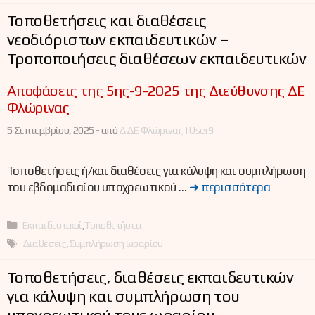
Τοποθετήσεις και διαθέσεις
νεοδιόριστων εκπαιδευτικών –
Τροποποιήσεις διαθέσεων εκπαιδευτικών
Αποφάσεις της 5ης-9-2025 της Διεύθυνσης ΔΕ
Φλώρινας
5 Σεπτεμβρίου, 2025 -
από
ΔΔΕ Φλώρινας | User9
Τοποθετήσεις ή/και διαθέσεις για κάλυψη και συμπλήρωση
του εβδομαδιαίου υποχρεωτικού …
➜ περισσότερα
Κατηγορίες
Εκπαιδευτικοί
,
Τοποθετήσεις
Ετικέτες
Διαθέσεις
,
Συμπλήρωση ωραρίου
Τοποθετήσεις, διαθέσεις εκπαιδευτικών
για κάλυψη και συμπλήρωση του
υποχρεωτικού τους ωραρίου –