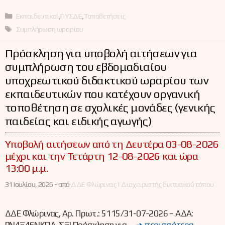
Κατηγορίες
Εκπαιδευτικοί
,
ΠΥΣΔΕ
,
Τοποθετήσεις
Ετικέτες
Συμπλήρωση ωραρίου
Πρόσκληση για υποβολή αιτήσεων για
συμπλήρωση του εβδομαδιαίου
υποχρεωτικού διδακτικού ωραρίου των
εκπαιδευτικών που κατέχουν οργανική
τοποθέτηση σε σχολικές μονάδες (γενικής
παιδείας και ειδικής αγωγής)
Υποβολή αιτήσεων από τη Δευτέρα 03-08-2026
μέχρι και την Τετάρτη 12-08-2026 και ώρα
13:00 μ.μ.
31 Ιουλίου, 2026 -
από
ΔΔΕ Φλώρινας | Διαχειριστής δικτυακού τόπου
ΔΔΕ Φλώρινας, Αρ. Πρωτ.: 5115/31-07-2026 – ΑΔΑ: