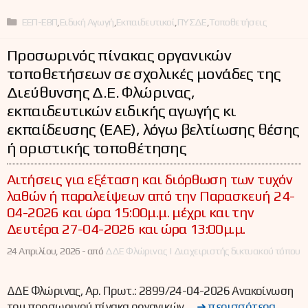
Κατηγορίες
ΕΕΠ-ΕΒΠ
,
Ειδική Αγωγή
,
Εκπαιδευτικοί
,
ΠΥΣΔΕ
,
Τοποθετήσεις
Προσωρινός πίνακας οργανικών
τοποθετήσεων σε σχολικές μονάδες της
Διεύθυνσης Δ.Ε. Φλώρινας,
εκπαιδευτικών ειδικής αγωγής κι
εκπαίδευσης (ΕΑΕ), λόγω βελτίωσης θέσης
ή οριστικής τοποθέτησης
Αιτήσεις για εξέταση και διόρθωση των τυχόν
λαθών ή παραλείψεων από την Παρασκευή 24-
04-2026 και ώρα 15:00μ.μ. μέχρι και την
Δευτέρα 27-04-2026 και ώρα 13:00μ.μ.
24 Απριλίου, 2026 -
από
ΔΔΕ Φλώρινας | Διαχειριστής δικτυακού τόπου
ΔΔΕ Φλώρινας, Αρ. Πρωτ.: 2899/24-04-2026 Ανακοίνωση
του προσωρινού πίνακα οργανικών …
➜ περισσότερα