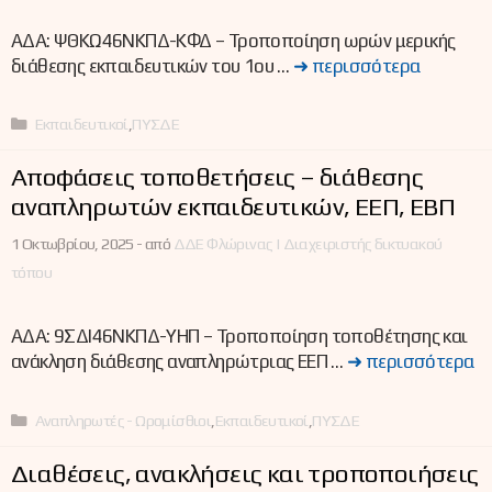
ΑΔΑ: ΨΘΚΩ46ΝΚΠΔ-ΚΦΔ – Τροποποίηση ωρών μερικής
διάθεσης εκπαιδευτικών του 1ου …
➜ περισσότερα
Κατηγορίες
Εκπαιδευτικοί
,
ΠΥΣΔΕ
Αποφάσεις τοποθετήσεις – διάθεσης
αναπληρωτών εκπαιδευτικών, ΕΕΠ, ΕΒΠ
1 Οκτωβρίου, 2025 -
από
ΔΔΕ Φλώρινας | Διαχειριστής δικτυακού
τόπου
ΑΔΑ: 9ΣΔΙ46ΝΚΠΔ-ΥΗΠ – Τροποποίηση τοποθέτησης και
ανάκληση διάθεσης αναπληρώτριας ΕΕΠ …
➜ περισσότερα
Κατηγορίες
Αναπληρωτές - Ωρομίσθιοι
,
Εκπαιδευτικοί
,
ΠΥΣΔΕ
Διαθέσεις, ανακλήσεις και τροποποιήσεις