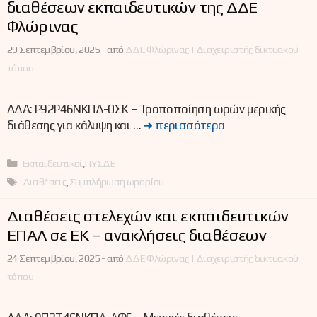
διαθέσεων εκπαιδευτικών της ΔΔΕ
Φλώρινας
29 Σεπτεμβρίου, 2025 -
από
ΔΔΕ Φλώρινας | Διαχειριστής δικτυακού
τόπου
ΑΔΑ: Ρ92Ρ46ΝΚΠΔ-0ΣΚ – Τροποποίηση ωρών μερικής
διάθεσης για κάλυψη και …
➜ περισσότερα
Κατηγορίες
Εκπαιδευτικοί
,
ΠΥΣΔΕ
Ετικέτες
Διαθέσεις
,
Συμπλήρωση ωραρίου
Διαθέσεις στελεχών και εκπαιδευτικών
ΕΠΑΛ σε ΕΚ – ανακλήσεις διαθέσεων
24 Σεπτεμβρίου, 2025 -
από
ΔΔΕ Φλώρινας | Διαχειριστής δικτυακού
τόπου