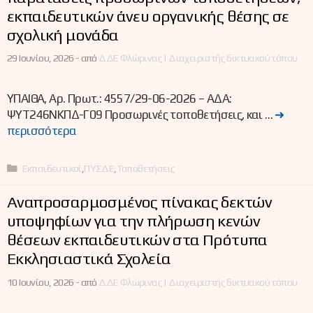
εκπαιδευτικών άνευ οργανικής θέσης σε
σχολική μονάδα
29 Ιουνίου, 2026 -
από
ΔΔΕ Φλώρινας | Διαχειριστής δικτυακού τόπου
ΥΠΑΙΘΑ, Αρ. Πρωτ.: 4557/29-06-2026 – ΑΔΑ:
ΨΥΤ246ΝΚΠΔ-Γ09 Προσωρινές τοποθετήσεις, και …
➜
περισσότερα
Κατηγορίες
Εκπαιδευτικοί
,
ΠΥΣΔΕ
,
Τοποθετήσεις
Αναπροσαρμοσμένος πίνακας δεκτών
υποψηφίων για την πλήρωση κενών
θέσεων εκπαιδευτικών στα Πρότυπα
Εκκλησιαστικά Σχολεία
10 Ιουνίου, 2026 -
από
ΔΔΕ Φλώρινας | Διαχειριστής δικτυακού τόπου