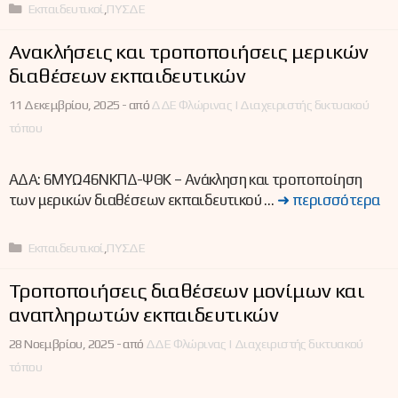
Κατηγορίες
Εκπαιδευτικοί
,
ΠΥΣΔΕ
Ανακλήσεις και τροποποιήσεις μερικών
διαθέσεων εκπαιδευτικών
11 Δεκεμβρίου, 2025 -
από
ΔΔΕ Φλώρινας | Διαχειριστής δικτυακού
τόπου
ΑΔΑ: 6ΜΥΩ46ΝΚΠΔ-ΨΘΚ – Ανάκληση και τροποποίηση
των μερικών διαθέσεων εκπαιδευτικού …
➜ περισσότερα
Κατηγορίες
Εκπαιδευτικοί
,
ΠΥΣΔΕ
Τροποποιήσεις διαθέσεων μονίμων και
αναπληρωτών εκπαιδευτικών
28 Νοεμβρίου, 2025 -
από
ΔΔΕ Φλώρινας | Διαχειριστής δικτυακού
τόπου