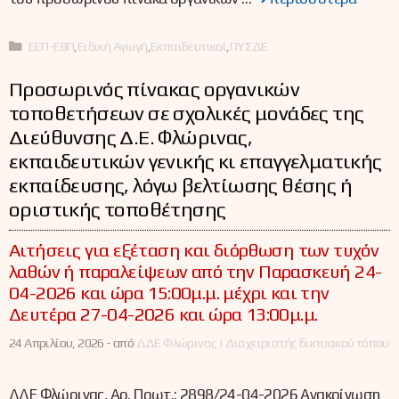
Κατηγορίες
ΕΕΠ-ΕΒΠ
,
Ειδική Αγωγή
,
Εκπαιδευτικοί
,
ΠΥΣΔΕ
Προσωρινός πίνακας οργανικών
τοποθετήσεων σε σχολικές μονάδες της
Διεύθυνσης Δ.Ε. Φλώρινας,
εκπαιδευτικών γενικής κι επαγγελματικής
εκπαίδευσης, λόγω βελτίωσης θέσης ή
οριστικής τοποθέτησης
Αιτήσεις για εξέταση και διόρθωση των τυχόν
λαθών ή παραλείψεων από την Παρασκευή 24-
04-2026 και ώρα 15:00μ.μ. μέχρι και την
Δευτέρα 27-04-2026 και ώρα 13:00μ.μ.
24 Απριλίου, 2026 -
από
ΔΔΕ Φλώρινας | Διαχειριστής δικτυακού τόπου
ΔΔΕ Φλώρινας, Αρ. Πρωτ.: 2898/24-04-2026 Ανακοίνωση