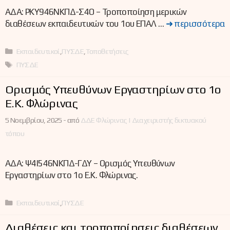
ΑΔΑ: ΡΚΥ946ΝΚΠΔ-Σ4Ο – Τροποποίηση μερικών
διαθέσεων εκπαιδευτικών του 1ου ΕΠΑΛ …
➜ περισσότερα
Κατηγορίες
Εκπαιδευτικοί
,
ΠΥΣΔΕ
,
Τοποθετήσεις
Ετικέτες
ΠΥΣΔΕ
Ορισμός Υπευθύνων Εργαστηρίων στο 1ο
Ε.Κ. Φλώρινας
5 Νοεμβρίου, 2025 -
από
ΔΔΕ Φλώρινας | Διαχειριστής δικτυακού
τόπου
ΑΔΑ: Ψ4Ι546ΝΚΠΔ-ΓΔΥ – Ορισμός Υπευθύνων
Εργαστηρίων στο 1ο Ε.Κ. Φλώρινας.
Κατηγορίες
Εκπαιδευτικοί
,
ΠΥΣΔΕ
Διαθέσεις και τροποποίησεις διαθέσεων