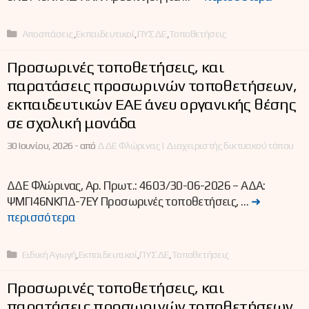
Κατηγορίες
Αποσπάσεις
,
Εκπαιδευτικοί
,
ΠΥΣΔΕ
,
Τοποθετήσεις
Προσωρινές τοποθετήσεις, και
παρατάσεις προσωρινών τοποθετήσεων,
εκπαιδευτικών ΕΑΕ άνευ οργανικής θέσης
σε σχολική μονάδα
30 Ιουνίου, 2026 -
από
ΔΔΕ Φλώρινας | Διαχειριστής δικτυακού τόπου
ΔΔΕ Φλώρινας, Αρ. Πρωτ.: 4603/30-06-2026 – ΑΔΑ:
ΨΜΓΙ46ΝΚΠΔ-7ΕΥ Προσωρινές τοποθετήσεις, …
➜
περισσότερα
Κατηγορίες
Ειδική Αγωγή
,
Εκπαιδευτικοί
,
ΠΥΣΔΕ
,
Τοποθετήσεις
Προσωρινές τοποθετήσεις, και
παρατάσεις προσωρινών τοποθετήσεων,