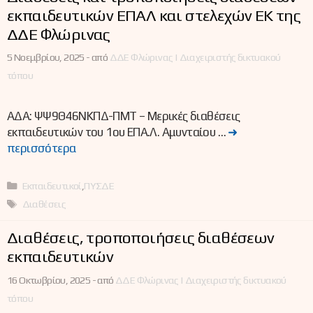
εκπαιδευτικών ΕΠΑΛ και στελεχών ΕΚ της
ΔΔΕ Φλώρινας
5 Νοεμβρίου, 2025 -
από
ΔΔΕ Φλώρινας | Διαχειριστής δικτυακού
τόπου
ΑΔΑ: ΨΨ9Θ46ΝΚΠΔ-ΠΜΤ – Μερικές διαθέσεις
εκπαιδευτικών του 1ου ΕΠΑ.Λ. Αμυνταίου …
➜
περισσότερα
Κατηγορίες
Εκπαιδευτικοί
,
ΠΥΣΔΕ
Ετικέτες
Διαθέσεις
Διαθέσεις, τροποποιήσεις διαθέσεων
εκπαιδευτικών
16 Οκτωβρίου, 2025 -
από
ΔΔΕ Φλώρινας | Διαχειριστής δικτυακού
τόπου