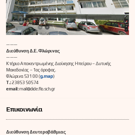
———
Διεύθυνση Δ.Ε. Φλώρινας
———
Κτήριο Αποκεντρωμένης Διοίκησης Ηπείρου – Δυτικής
Μακεδονίας – 1ος όροφος.
Φλώρινα 531 00 (
g.map
)
Τ.:
23853 50574
email:
mail@dide.flo.sch.gr
Επικοινωνία
Διεύθυνση Δευτεροβάθμιας