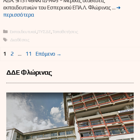
ΑΔΑ: 9Π3Τ46ΝΚΠΔ-ΑΦ5 – Μερικές διαθέσεις
εκπαιδευτικών του Εσπερινού ΕΠΑ.Λ. Φλώρινας …
➜
περισσότερα
Κατηγορίες
Εκπαιδευτικοί
,
ΠΥΣΔΕ
,
Τοποθετήσεις
Ετικέτες
Διαθέσεις
Σελίδα
Σελίδα
Σελίδα
1
2
…
11
Επόμενο
→
ΔΔΕ Φλώρινας