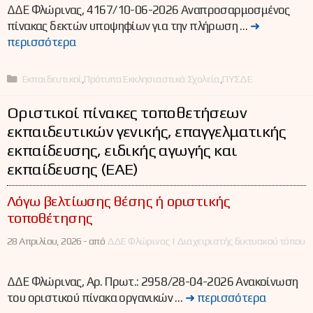
ΔΔΕ Φλώρινας, 4167/10-06-2026 Αναπροσαρμοσμένος
πίνακας δεκτών υποψηφίων για την πλήρωση …
➜
περισσότερα
Κατηγορίες
Εκπαιδευτικοί
,
Πρότυπα Εκκλησιαστικά Σχολεία
,
ΠΥΣΔΕ
Οριστικοί πίνακες τοποθετήσεων
εκπαιδευτικών γενικής, επαγγελματικής
εκπαίδευσης, ειδικής αγωγής και
εκπαίδευσης (ΕΑΕ)
Λόγω βελτίωσης θέσης ή οριστικής
τοποθέτησης
28 Απριλίου, 2026 -
από
ΔΔΕ Φλώρινας | Διαχειριστής δικτυακού τόπου
ΔΔΕ Φλώρινας, Αρ. Πρωτ.: 2958/28-04-2026 Ανακοίνωση
του οριστικού πίνακα οργανικών …
➜ περισσότερα