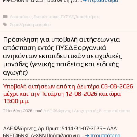
ΡΝ4Ξ46ΝΚΠΔ-ΣΞΙ Πρόσκληση για …
➜ περισσότερα
Κατηγορίες
Αποσπάσεις
,
Εκπαιδευτικοί
,
ΠΥΣΔΕ
,
Τοποθετήσεις
Ετικέτες
Συμπλήρωση ωραρίου
Πρόσκληση για υποβολή αιτήσεων για
απόσπαση εντός ΠΥΣΔΕ οργανικά
ανηκόντων εκπαιδευτικών σε σχολικές
μονάδες (γενικής παιδείας και ειδικής
αγωγής)
Υποβολή αιτήσεων από τη Δευτέρα 03-08-2026
μέχρι και την Τετάρτη 12-08-2026 και ώρα
13:00 μ.μ.
31 Ιουλίου, 2026 -
από
ΔΔΕ Φλώρινας | Διαχειριστής δικτυακού τόπου
ΔΔΕ Φλώρινας, Αρ. Πρωτ.: 5114/31-07-2026 – ΑΔΑ:
6ΝΕΤ46ΝΚΠΔ-ΧΝΝ Πρόσκληση για …
➜ περισσότερα