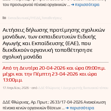
του προσωρινού πίνακα οργανικών …
➜ περισσότερα
Κατηγορίες
Εκπαιδευτικοί
,
ΠΥΣΔΕ
,
Τοποθετήσεις
Αιτήσεις δήλωσης προτίμησης σχολικών
μονάδων, των εκπαιδευτικών Ειδικής
Αγωγής και Εκπαίδευσης (ΕΑΕ), που
διεκδικούν οργανική τοποθέτηση σε
σχολική μονάδα
Από τη Δευτέρα 20-04-2026 και ώρα 09:00π.μ.
μέχρι και την Πέμπτη 23-04-2026 και ώρα
13:00μ.μ.
17 Απριλίου, 2026 -
από
ΔΔΕ Φλώρινας | Διαχειριστής δικτυακού τόπου
ΔΔΕ Φλώρινας, Αρ. Πρωτ.: 2633/17-04-2026 Ανακοίνωση
πίνακα κενών οργανικών θέσεων …
➜ περισσότερα