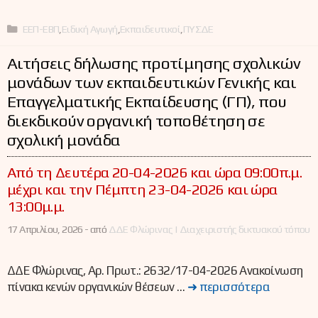
Κατηγορίες
ΕΕΠ-ΕΒΠ
,
Ειδική Αγωγή
,
Εκπαιδευτικοί
,
ΠΥΣΔΕ
Αιτήσεις δήλωσης προτίμησης σχολικών
μονάδων των εκπαιδευτικών Γενικής και
Επαγγελματικής Εκπαίδευσης (ΓΠ), που
διεκδικούν οργανική τοποθέτηση σε
σχολική μονάδα
Από τη Δευτέρα 20-04-2026 και ώρα 09:00π.μ.
μέχρι και την Πέμπτη 23-04-2026 και ώρα
13:00μ.μ.
17 Απριλίου, 2026 -
από
ΔΔΕ Φλώρινας | Διαχειριστής δικτυακού τόπου
ΔΔΕ Φλώρινας, Αρ. Πρωτ.: 2632/17-04-2026 Ανακοίνωση
πίνακα κενών οργανικών θέσεων …
➜ περισσότερα