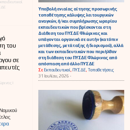
κπαιδευτικοί
ΣΔΕ
Υποβολή ενιαίας αίτησης προσωρινής
τοποθέτησης κάλυψης λειτουργικών
αναγκών, ή/και συμπλήρωσης ωραρίου
εκπαιδευτικών που βρίσκονται στη
Διάθεση του ΠΥΣΔΕ Φλώρινας και
γό
υπάγονται οργανικά σε αυτήν (κατόπιν
ση του
μετάθεσης, μετάταξης ή διορισμού), αλλά
και των εκπαιδευτικών που περιήλθαν
α
στη διάθεση του ΠΥΣΔΕ Φλώρινας από
ργου σε
απόσπαση από άλλο ΠΥΣΔΕ
απευτές
Σε
Εκπαιδευτικοί
,
ΠΥΣΔΕ
,
Τοποθετήσεις
31 Ιουλίου, 2026 -
ρινας |
Νομικού
ίτλος
τερα