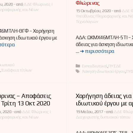
Φλώρινας
υ, 2020 -
από
ΔΔΕ Φλώρινας |
ληροφορικής και Νέων
15 Οκτωβρίου, 2020 -
από
ΔΔΕ Φ
Υπεύθυνος Πληροφορικής και Ν
Τεχνολογιών
46ΜΤΛΗ-ΘΓΦ – Χορήγηση
ΑΔΑ: ΩΚΜΧ46ΜΤΛΗ-5ΤΙ – 
 άσκηση ιδιωτικού έργου με
άδειας για άσκηση ιδιωτικ
σότερα
…
➜ περισσότερα
ες
διωτικού
Κατηγορίες
Εκπαιδευτικοί
,
ΠΥΣΔΕ
Ε
,
Συνάφεια τίτλων
Ετικέτες
Άσκηση ιδιωτικού έργου
,
ΠΥ
ρινας – Αποφάσεις
Χορήγηση άδειας για
Τρίτη 13 Οκτ 2020
ιδιωτικού έργου με 
, 2020 -
από
ΔΔΕ Φλώρινας |
19 Μαΐου, 2017 -
από
ΔΔΕ Φλώρι
ληροφορικής και Νέων
Διαχειριστής δικτυακού τόπου