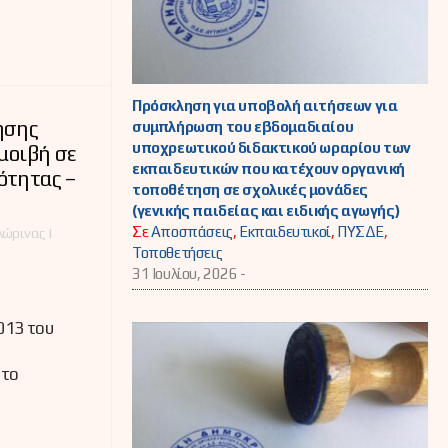
Πρόσκληση για υποβολή αιτήσεων για
ησης
συμπλήρωση του εβδομαδιαίου
υποχρεωτικού διδακτικού ωραρίου των
μοιβή σε
εκπαιδευτικών που κατέχουν οργανική
ότητας –
τοποθέτηση σε σχολικές μονάδες
(γενικής παιδείας και ειδικής αγωγής)
Σε
Αποσπάσεις
,
Εκπαιδευτικοί
,
ΠΥΣΔΕ
,
ώρινας |
Τοποθετήσεις
31 Ιουλίου, 2026 -
013 του
 το