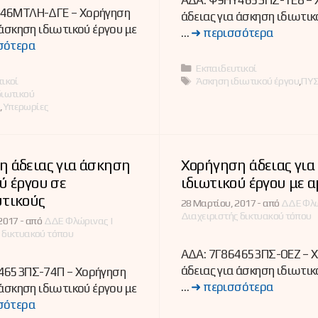
ΑΔΑ: Ψ9ΗΥ4653ΠΣ-ΤΕ8 – 
46ΜΤΛΗ-ΔΓΕ – Χορήγηση
άδειας για άσκηση ιδιωτικ
 άσκηση ιδιωτικού έργου με
…
➜ περισσότερα
σότερα
Κατηγορίες
Εκπαιδευτικοί
ες
Ετικέτες
ικοί
Άσκηση ιδιωτικού έργου
,
ΠΥ
διωτικού
Ε
,
Υπερωρίες
η άδειας για άσκηση
Χορήγηση άδειας για
ύ έργου σε
ιδιωτικού έργου με 
υτικούς
28 Μαρτίου, 2017 -
από
ΔΔΕ Φλώ
Διαχειριστής δικτυακού τόπου
2017 -
από
ΔΔΕ Φλώρινας |
 δικτυακού τόπου
ΑΔΑ: 7Γ864653ΠΣ-ΟΕΖ – 
άδειας για άσκηση ιδιωτικ
4653ΠΣ-74Π – Χορήγηση
…
➜ περισσότερα
 άσκηση ιδιωτικού έργου με
σότερα