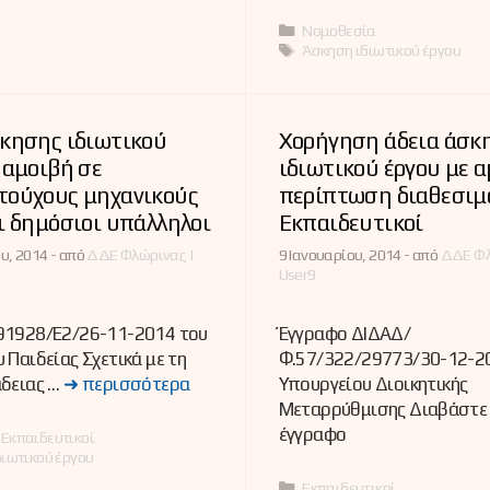
Κατηγορίες
Νομοθεσία
Ετικέτες
Άσκηση ιδιωτικού έργου
σκησης ιδιωτικού
Χορήγηση άδεια άσκ
 αμοιβή σε
ιδιωτικού έργου με α
τούχους μηχανικούς
περίπτωση διαθεσιμ
ι δημόσιοι υπάλληλοι
Εκπαιδευτικοί
υ, 2014 -
από
ΔΔΕ Φλώρινας |
9 Ιανουαρίου, 2014 -
από
ΔΔΕ Φλ
User9
91928/Ε2/26-11-2014 του
Έγγραφο ΔΙΔΑΔ/
 Παιδείας Σχετικά με τη
Φ.57/322/29773/30-12-2
άδειας …
➜ περισσότερα
Υπουργείου Διοικητικής
Μεταρρύθμισης Διαβάστε
έγγραφο
ες
,
Εκπαιδευτικοί
ιωτικού έργου
Κατηγορίες
Εκπαιδευτικοί