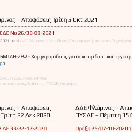
ινας – Αποφάσεις Τρίτη 5 Οκτ 2021
ΣΔΕ Νο 26/30-09-2021
 2021 -
από
ΔΔΕ Φλώρινας | Υπεύθυνος Πληροφορικής και Νέων Τεχνολογι
6ΜΤΛΗ-2ΕΦ – Χορήγηση άδειας για άσκηση ιδιωτικού έργου μ
ρα
ες
ικοί
,
ΠΥΣΔΕ
,
Τοποθετήσεις
ιωτικού έργου
,
Διαθέσεις
,
ΠΥΣΔΕ
,
Υπερωρίες
ρινας – Αποφάσεις
ΔΔΕ Φλώρινας – Απο
Τρίτη 22 Δεκ 2020
ΠΥΣΔΕ – Πέμπτη 15 
ΣΔΕ 33/22-12-2020
Πράξη 25/07-10-2020 