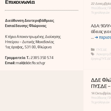
Επικοινωνία
22 Δεκεμβρίο
Υπεύθυνος Π
Τεχνολογιών
Διεύθυνση Δευτεροβάθμιας
ΑΔΑ: 9ΟΛΥ
Εκπαίδευσης Φλώρινας
άδειας για
Κτήριο Αποκεντρωμένης Διοίκησης
…
➜ περισ
Ηπείρου – Δυτικής Μακεδονίας
1ος όροφος, 531 00, Φλώρινα
Κατηγορί
ΠΥΣΔΕ
Ετικέτες
Άσκηση ι
Γραμματεία Τ.
: 2385 350 574
έργου
,
ΠΥΣΔ
Email:
mail@dide.flo.sch.gr
ΔΔΕ Φλώ
ΠΥΣΔΕ – 
14 Οκτωβρίου
Υπεύθυνος Π
Τεχνολογιών