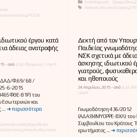
Κατηγορίες
Αναπληρωτές - Ωρομίσθιοι
,
Ε
Ετικέτες
Άσκηση ιδιωτικού έργου
,
ΠΥ
ες
ικοί
ιωτικού έργου
,
ΠΥΣΔΕ
διωτικού έργου κατά
Δεκτή από τον Υπουρ
εια άδειας ανατροφής
Παιδείας γνωμοδότη
ΝΣΚ σχετικά με άδει
άσκησης ιδιωτικού έ
15 -
από
ΔΔΕ Φλώρινας | User9
γιατρούς, φυσικοθερ
και ηθοποιούς
ΔΑΔ/Φ.69/ 68 /
24 Απριλίου, 2015 -
από
ΔΔΕ Φλώ
/25-6-2015
User9
465ΦΘΕ-81Ρ) του
υ Εσωτερικών και
ς …
➜ περισσότερα
Γνωμοδότηση 436/2012
(ΑΔΑ:Β4ΜΥΟΡΡΕ-ΒΧΛ) του 
Συμβουλίου του Κράτους Τ
ες
,
Εκπαιδευτικοί
,
Νομοθεσία
παιδευτικών
,
Άσκηση ιδιωτικού
ερωτήματος …
➜ περισσό