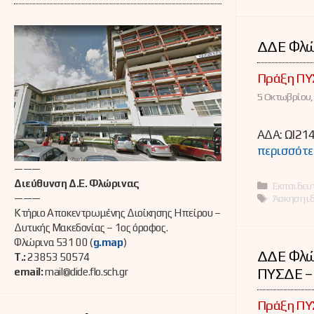
ΔΔΕ Φλώρ
Πράξη ΠΥ
5 Οκτωβρίου,
ΑΔΑ: ΩΙ214
περισσότε
———
Διεύθυνση Δ.Ε. Φλώρινας
Κατηγορί
Εκπαιδευτ
Ετικέτες
Άσκηση ιδ
———
Κτήριο Αποκεντρωμένης Διοίκησης Ηπείρου –
Δυτικής Μακεδονίας – 1ος όροφος.
Φλώρινα 531 00 (
g.map
)
ΔΔΕ Φλώ
Τ.:
23853 50574
ΠΥΣΔΕ – 
email:
mail@dide.flo.sch.gr
Πράξη ΠΥ