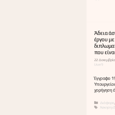
Άδεια ά
έργου με
διπλωμα
που είνα
22 Δεκεμβρίο
User9
Έγγραφο 1
Υπουργείου
χορήγηση 
Κατηγορί
Διάφορα
Ετικέτες
Άσκηση ιδ