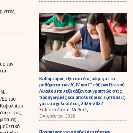
ιριστής
ι στον
άτω
Καθορισμός εξεταστέας ύλης για τα
μαθήματα των Α’, Β’ και Γ’ τάξεων Γενικού
Λυκείου που εξετάζονται γραπτώς στις
 Ν.
προαγωγικές και απολυτήριες εξετάσεις
/ΕΕ του
για το σχολικό έτος 2026-2027
 Κεφαλαίου
Σε
Γενικά Λύκεια
,
Μαθητές
 Υπηρεσίες
5 Αυγούστου, 2026 -
δημόσιας
ομοθετικό
Πρόσκληση για υποβολή αιτήσεων
ακαλούμε