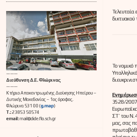
Τελευταία
δικτυακού
Το νομικό 
Υπαλληλικό
———
διευκρινισ
Διεύθυνση Δ.Ε. Φλώρινας
———
Κτήριο Αποκεντρωμένης Διοίκησης Ηπείρου –
Ενημέρωση
Δυτικής Μακεδονίας – 1ος όροφος.
3528/2007 
Φλώρινα 531 00 (
g.map
)
Ευρωπαϊκού
Τ.:
23853 50574
ΣΤ’ του Ν.
email:
mail@dide.flo.sch.gr
μας, σας π
πρωτοβάθμι
πλαίσιο τω