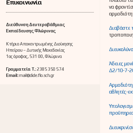
Επικοινωνία
να φροντίσ
αρμοδιότη
Διεύθυνση Δευτεροβάθμιας
Διαβάστε τ
Εκπαίδευσης Φλώρινας
τροποποιητ
Κτήριο Αποκεντρωμένης Διοίκησης
Διευκολύνσ
Ηπείρου – Δυτικής Μακεδονίας
1ος όροφος, 531 00, Φλώρινα
Άδειες μον
Γραμματεία Τ.
: 2385 350 574
Δ2/10-7-2
Email:
mail@dide.flo.sch.gr
Αρμοδιότητ
αθλητές-ε
Υπολογισμό
προϋπηρεσ
Διευκρινίσ