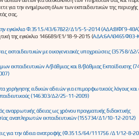
ετε για την ενημέρωση όλων των εκπαιδευτικών της περιοχής
τάς σας.
ην εγκύκλιο Φ.351.5/43/67822/Δ1/5-5-2014 (ΑΔΑ:ΒΙΦΓ9-4ΘΑ
ική της εγκύκλιο 146689/E1/18-9-2015 (
ΑΔΑ:6ΑΛΘ465ΦΘ3-
εις εκπαιδευτικών με οικογενειακές υποχρεώσεις (35758/Δ2
ίμων εκπαιδευτικών Α/βάθμιας και Β/βάθμιας Εκπαίδευσης (7
007)
α χορήγησης ειδικών αδειών για επιμορφωτικούς λόγους και
κπαιδευτικούς (146303/Δ2/25-11-2009)
ς αναρρωτικής άδειας ως χρόνου πραγματικής διδακτικής
ίας αναπληρωτών εκπαιδευτικών (155734/Δ1/10-12-2012)
εις για την άδεια ανατροφής (Φ.351.5/64/111756 /Δ1/12-8-2