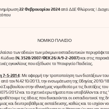
 ενημέρωση
22 Φεβρουαρίου 2024
από ΔΔΕ Φλώρινας | Διαχε
 τόπου
ΝΟΜΙΚΟ ΠΛΑΙΣΙΟ
πλαίσιο των αδειών των μόνιμων εκπαιδευτικών περιγράφετα
 Κώδικα (
Ν. 3528/2007/ΦΕΚ 26/Α/9-2-2007)
και στις παρακ
τικές εγκυκλίους που εξέδωσε το Υπουργείο Παιδείας.
 7-5-2014
: Με αφορμή την τροποποίηση των διατάξεων του
από τον Ν.4210/2013, την ενσωμάτωση της Οδηγίας 2010/18
 Συμβουλίου στην εθνική μας νομοθεσία με τις διατάξεις του
 4075/2012 και τα σχετικά ερωτήματα που υποβάλλονται στις
αραθέτουμε τις άδειες που δικαιούνται οι εκπαιδευτικοί της 
ας και δευτεροβάθμιας εκπαίδευσης, καθώς και το ισχύον ν
ν αδειών αυτών για διευκόλυνση των Υπηρεσιών σας και παρ