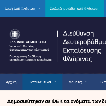
Μετάβαση
σε
Δομή ΔΔΕ Φλώρινας
Σχολικές μονάδες ΔΔΕ Φλώρινας
περιεχόμενο
Αρχική
Εκπαιδευτικοί
Μαθητές
Εκπ
Δημοσιεύτηκαν σε ΦΕΚ τα ονόματα των δι