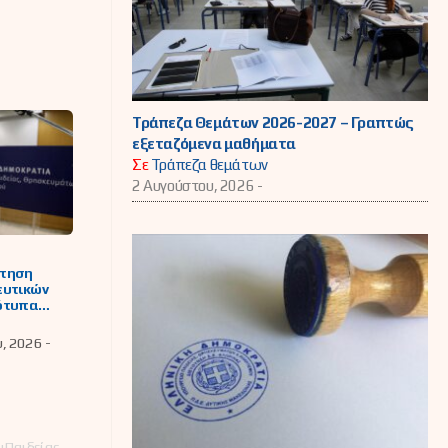
Τράπεζα Θεμάτων 2026-2027 – Γραπτώς
εξεταζόμενα μαθήματα
Σε
Τράπεζα θεμάτων
2 Αυγούστου, 2026 -
τηση
ευτικών
ότυπα
ιαστικά
(Π.Ε.Σ.)
υ, 2026 -
823/2021 (Α΄
υ Παιδείας