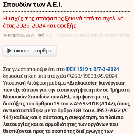
Σπουδών των Α.Ε.Ι.
Η ισχύς της απόφασης ξεκινά από το σχολικό
έτος 2023-2024 και εφεξής
14 Μαρτίου, 2024 -
από
ΔΔΕ Φλώρινας | Διαχειριστής δικτυακού τόπου
άκουσε το άρθρο
Σας γνωστοποιούμε ότι στο
ΦΕΚ 1519 τ. Β΄/7-3-2024
δημοσιεύτηκε η υπό στοιχεία Φ.253/19033/Α5/2024
Υπουργική Απόφαση με θέμα
«Διαδικασίες διενέργειας
των εξετάσεων για την εισαγωγή φοιτητών σε Τμήματα
Μουσικών Σπουδών των Α.Ε.Ι., σύμφωνα με τις
διατάξεις του άρθρου 19 του ν. 4559/2018 (Α΄ 142), όπως
αντικαταστάθηκε με το άρθρο 383 του ν. 4957/2022 (Α΄
141) καθώς και η σύσταση, η συγκρότηση, το πλαίσιο
λειτουργίας και οι αρμοδιότητες των οργάνων που
θεσπίζονται προς το σκοπό της διεξαγωγής των