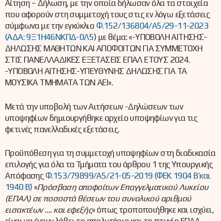
Αίτηση – Δήλωση, με την οποία δήλωσαν όλα τα στοιχεία
που αφορούν στη συμμετοχή τους στις εν λόγω εξετάσεις
σύμφωνα με την εγκύκλιο
Φ.152/136804/Α5/29-11-2023
(ΑΔΑ: 9Ξ1Η46ΝΚΠΔ-0Λ5
) με θέμα: «-ΥΠΟΒΟΛΗ ΑΙΤΗΣΗΣ-
ΔΗΛΩΣΗΣ ΜΑΘΗΤΩΝ ΚΑΙ ΑΠΟΦΟΙΤΩΝ ΓΙΑ ΣΥΜΜΕΤΟΧΗ
ΣΤΙΣ ΠΑΝΕΛΛΑΔΙΚΕΣ ΕΞΕΤΑΣΕΙΣ ΕΠΑΛ ΕΤΟΥΣ 2024.
-ΥΠΟΒΟΛΗ ΑΙΤΗΣΗΣ-ΥΠΕΥΘΥΝΗΣ ΔΗΛΩΣΗΣ ΓΙΑ ΤΑ
ΜΟΥΣΙΚΑ ΤΜΗΜΑΤΑ ΤΩΝ ΑΕΙ».
Μετά την υποβολή των Αιτήσεων -Δηλώσεων των
υποψηφίων δημιουργήθηκε αρχείο υποψηφίων για τις
φετινές πανελλαδικές εξετάσεις.
Προϋπόθεση για τη συμμετοχή υποψηφίων στη διαδικασία
επιλογής για όλα τα Τμήματα του άρθρου 1 της Υπουργικής
Απόφασης
Φ.153/79899/Α5/21-05-2019 (ΦΕΚ 1904 Β΄ και
1940 Β΄)
«
Πρόσβαση αποφοίτων Επαγγελματικού Λυκείου
(ΕΠΑΛ) σε ποσοστά θέσεων του συνολικού αριθμού
εισακτέων …. και εφεξής
» όπως τροποποιήθηκε και ισχύει,