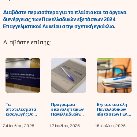
Διαβάστε περισσότερα για το πλαίσιο και τα όργανα
διενέργειας των Πανελλαδικών εξετάσεων 2024
Επαγγελματικού Λυκείου στην σχετική εγκύκλιο.
Διαβάστε επίσης:
Τα
Πρόγραμμα
Εξεταστέα ύλη
αποτελέσματα
επαναληπτικών
Πανελλαδικών
εισαγωγής: Α)
Πανελλαδικών
εξετάσεων ΓΕΛ,
υποψηφίων των
εξετάσεων
ΕΠΑΛ, ΕΝΕΕΓΥΛ
πανελλαδικών
ημερησίων και
έτους 2027
24 Ιουλίου, 2026 -
17 Ιουλίου, 2026 -
16 Ιουλίου, 2026 -
εξετάσεων
εσπερινών ΓΕΛ
έτους 2026 στην
και ΕΠΑΛ,