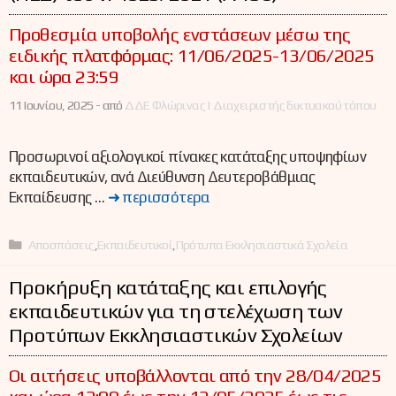
Προθεσμία υποβολής ενστάσεων μέσω της
ειδικής πλατφόρμας: 11/06/2025-13/06/2025
και ώρα 23:59
11 Ιουνίου, 2025 -
από
ΔΔΕ Φλώρινας | Διαχειριστής δικτυακού τόπου
Προσωρινοί αξιολογικοί πίνακες κατάταξης υποψηφίων
εκπαιδευτικών, ανά Διεύθυνση Δευτεροβάθμιας
Εκπαίδευσης …
➜ περισσότερα
Κατηγορίες
Αποσπάσεις
,
Εκπαιδευτικοί
,
Πρότυπα Εκκλησιαστικά Σχολεία
Προκήρυξη κατάταξης και επιλογής
εκπαιδευτικών για τη στελέχωση των
Προτύπων Εκκλησιαστικών Σχολείων
Οι αιτήσεις υποβάλλονται από την 28/04/2025