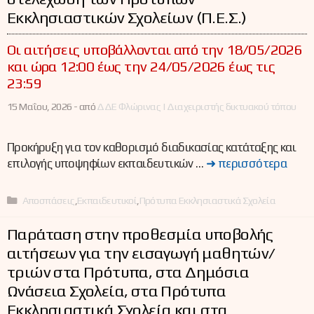
Εκκλησιαστικών Σχολείων (Π.Ε.Σ.)
Οι αιτήσεις υποβάλλονται από την 18/05/2026
και ώρα 12:00 έως την 24/05/2026 έως τις
23:59
15 Μαΐου, 2026 -
από
ΔΔΕ Φλώρινας | Διαχειριστής δικτυακού τόπου
Προκήρυξη για τον καθορισμό διαδικασίας κατάταξης και
επιλογής υποψηφίων εκπαιδευτικών …
➜ περισσότερα
Κατηγορίες
Αποσπάσεις
,
Εκπαιδευτικοί
,
Πρότυπα Εκκλησιαστικά Σχολεία
Παράταση στην προθεσμία υποβολής
αιτήσεων για την εισαγωγή μαθητών/
τριών στα Πρότυπα, στα Δημόσια
Ωνάσεια Σχολεία, στα Πρότυπα
Εκκλησιαστικά Σχολεία και στα