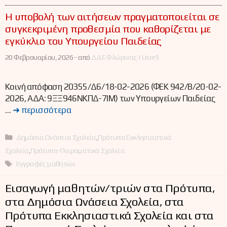
Η υποβολή των αιτήσεων πραγματοποιείται σε
συγκεκριμένη προθεσμία που καθορίζεται με
εγκύκλιο του Υπουργείου Παιδείας
20 Φεβρουαρίου, 2026 -
από
ΔΔΕ Φλώρινας | User9
Κοινή απόφαση 20355/Δ6/18-02-2026 (ΦΕΚ 942/Β/20-02-
2026, ΑΔΑ: 9ΞΞ946ΝΚΠΔ-7ΙΜ) των Υπουργείων Παιδείας
…
➜ περισσότερα
Κατηγορίες
Δημόσια Ωνάσεια Σχολεία
,
Πρότυπα Εκκλησιαστικά
Σχολεία
,
Πρότυπα-Πειραματικά Σχολεία
Ετικέτες
Εγγραφές μαθητών
Εισαγωγή μαθητών/τριών στα Πρότυπα,
στα Δημόσια Ωνάσεια Σχολεία, στα
Πρότυπα Εκκλησιαστικά Σχολεία και στα