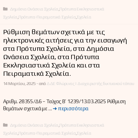
Κατηγορίες
Δημόσια Ωνάσεια Σχολεία
,
Πρότυπα Εκκλησιαστικά
Σχολεία
,
Πρότυπα-Πειραματικά Σχολεία
,
Σχολεία
Ρύθμιση θεμάτων σχετικά με τις
ηλεκτρονικές αιτήσεις για την εισαγωγή
στα Πρότυπα Σχολεία, στα Δημόσια
Ωνάσεια Σχολεία, στα Πρότυπα
Εκκλησιαστικά Σχολεία και στα
Πειραματικά Σχολεία.
14 Μαρτίου, 2025 -
από
ΔΔΕ Φλώρινας | Διαχειριστής δικτυακού τόπου
Αριθμ. 28355/Δ6 – Τεύχος B’ 1239/13.03.2025 Ρύθμιση
θεμάτων σχετικά με …
➜ περισσότερα
Κατηγορίες
Δημόσια Ωνάσεια Σχολεία
,
Πρότυπα Εκκλησιαστικά
Σχολεία
,
Πρότυπα-Πειραματικά Σχολεία
,
Σχολεία