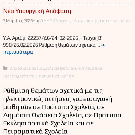
Νέα Υπουργική Απόφαση
3 Μαρτίου, 2026 -
από
ΔΔΕ Φλώρινας | Διαχειριστής δικτυακού τόπου
Y.A. Αριθμ. 22237/Δ6/24-02-2026 – Τεύχος B’
990/26.02.2026 Ρύθμιση θεμάτων σχετικά …
➜
περισσότερα
Κατηγορίες
Δημόσια Ωνάσεια Σχολεία
,
Πρότυπα Εκκλησιαστικά
Σχολεία
,
Πρότυπα-Πειραματικά Σχολεία
Ρύθμιση θεμάτων σχετικά με τις
ηλεκτρονικές αιτήσεις για εισαγωγή
μαθητών σε Πρότυπα Σχολεία, σε
Δημόσια Ωνάσεια Σχολεία, σε Πρότυπα
Εκκλησιαστικά Σχολεία και σε
Πειραματικά Σχολεία