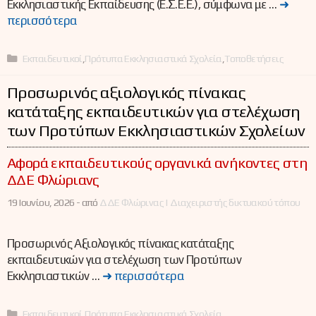
Εκκλησιαστικής Εκπαίδευσης (Ε.Σ.Ε.Ε.), σύμφωνα με …
➜
περισσότερα
Κατηγορίες
Εκπαιδευτικοί
,
Πρότυπα Εκκλησιαστικά Σχολεία
,
Τοποθετήσεις
Προσωρινός αξιολογικός πίνακας
κατάταξης εκπαιδευτικών για στελέχωση
των Προτύπων Εκκλησιαστικών Σχολείων
Αφορά εκπαιδευτικούς οργανικά ανήκοντες στη
ΔΔΕ Φλώριανς
19 Ιουνίου, 2026 -
από
ΔΔΕ Φλώρινας | Διαχειριστής δικτυακού τόπου
Προσωρινός Αξιολογικός πίνακας κατάταξης
εκπαιδευτικών για στελέχωση των Προτύπων
Εκκλησιαστικών …
➜ περισσότερα
Κατηγορίες
Εκπαιδευτικοί
,
Πρότυπα Εκκλησιαστικά Σχολεία