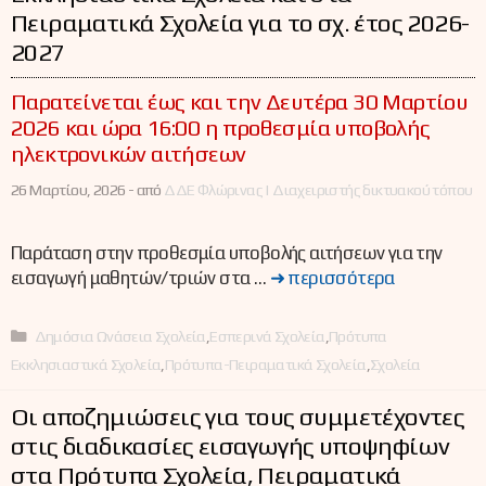
Πειραματικά Σχολεία για το σχ. έτος 2026-
2027
Παρατείνεται έως και την Δευτέρα 30 Μαρτίου
2026 και ώρα 16:00 η προθεσμία υποβολής
ηλεκτρονικών αιτήσεων
26 Μαρτίου, 2026 -
από
ΔΔΕ Φλώρινας | Διαχειριστής δικτυακού τόπου
Παράταση στην προθεσμία υποβολής αιτήσεων για την
εισαγωγή μαθητών/τριών στα …
➜ περισσότερα
Κατηγορίες
Δημόσια Ωνάσεια Σχολεία
,
Εσπερινά Σχολεία
,
Πρότυπα
Εκκλησιαστικά Σχολεία
,
Πρότυπα-Πειραματικά Σχολεία
,
Σχολεία
Οι αποζημιώσεις για τους συμμετέχοντες
στις διαδικασίες εισαγωγής υποψηφίων
στα Πρότυπα Σχολεία, Πειραματικά