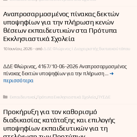
Αναπροσαρμοσμένος πίνακας δεκτών
υποψηφίων για την πλήρωση κενών
θέσεων εκπαιδευτικών στα Πρότυπα
Εκκλησιαστικά Σχολεία
10 Ιουνίου, 2026 -
από
ΔΔΕ Φλώρινας | Διαχειριστής δικτυακού τόπου
ΔΔΕ Φλώρινας, 4167/10-06-2026 Αναπροσαρμοσμένος
πίνακας δεκτών υποψηφίων για την πλήρωση …
➜
περισσότερα
Κατηγορίες
Εκπαιδευτικοί
,
Πρότυπα Εκκλησιαστικά Σχολεία
,
ΠΥΣΔΕ
Προκήρυξη για τον καθορισμό
διαδικασίας κατάταξης και επιλογής
υποψηφίων εκπαιδευτικών για τη
στελέχωση των Προτύπων