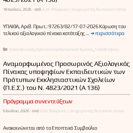
18 Ιουλίου, 2026 -
από
ΔΔΕ Φλώρινας | Διαχειριστής δικτυακού τόπου
ΥΠΑΙΘΑ, Αριθ. Πρωτ.: 97263/Θ2/17-07-2026 Κύρωση του
τελικού αξιολογικού πίνακα κατάταξης …
➜ περισσότερα
Κατηγορίες
Εκπαιδευτικοί
,
Πρότυπα Εκκλησιαστικά Σχολεία
,
Τοποθετήσεις
Αναμορφωμένος Προσωρινός Αξιολογικός
Πίνακας υποψηφίων Εκπαιδευτικών των
Πρότυπων Εκκλησιαστικών Σχολείων
(Π.Ε.Σ.) του Ν. 4823/2021 (Α΄ 136)
Πρόγραμμα συνεντεύξεων
6 Ιουλίου, 2026 -
από
ΔΔΕ Φλώρινας | Διαχειριστής δικτυακού τόπου
Ανακοινώνεται από το Εποπτικό Συμβούλιο