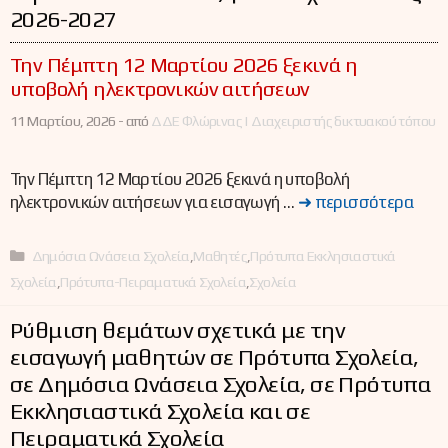
2026-2027
Την Πέμπτη 12 Μαρτίου 2026 ξεκινά η
υποβολή ηλεκτρονικών αιτήσεων
11 Μαρτίου, 2026 -
από
ΔΔΕ Φλώρινας | Διαχειριστής δικτυακού τόπου
Την Πέμπτη 12 Μαρτίου 2026 ξεκινά η υποβολή
ηλεκτρονικών αιτήσεων για εισαγωγή …
➜ περισσότερα
Κατηγορίες
Δημόσια Ωνάσεια Σχολεία
,
Μαθητές
,
Πρότυπα Εκκλησιαστικά
Σχολεία
,
Πρότυπα-Πειραματικά Σχολεία
,
Σχολεία
Ρύθμιση θεμάτων σχετικά με την
εισαγωγή μαθητών σε Πρότυπα Σχολεία,
σε Δημόσια Ωνάσεια Σχολεία, σε Πρότυπα
Εκκλησιαστικά Σχολεία και σε
Πειραματικά Σχολεία