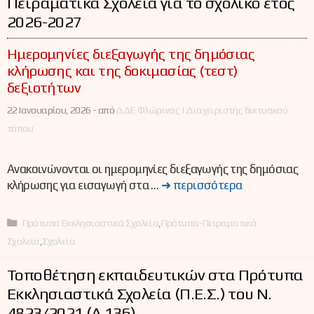
Πειραματικά Σχολεία για το σχολικό έτος
2026-2027
Ημερομηνίες διεξαγωγής της δημόσιας
κλήρωσης και της δοκιμασίας (τεστ)
δεξιοτήτων
22 Ιανουαρίου, 2026 -
από
ΔΔΕ Φλώρινας | Διαχειριστής δικτυακού
τόπου
Ανακοινώνονται οι ημερομηνίες διεξαγωγής της δημόσιας
κλήρωσης για εισαγωγή στα …
➜ περισσότερα
Κατηγορίες
Πρότυπα Εκκλησιαστικά Σχολεία
,
Πρότυπα-Πειραματικά
Σχολεία
,
Σχολεία
Τοποθέτηση εκπαιδευτικών στα Πρότυπα
Εκκλησιαστικά Σχολεία (Π.Ε.Σ.) του Ν.
4823/2021 (Α΄ 136)