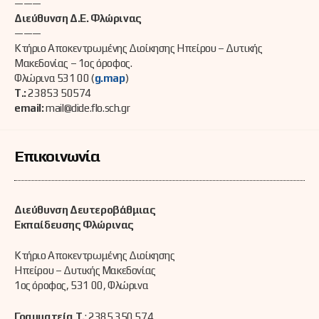
———
Διεύθυνση Δ.Ε. Φλώρινας
———
Κτήριο Αποκεντρωμένης Διοίκησης Ηπείρου – Δυτικής
Μακεδονίας – 1ος όροφος.
Φλώρινα 531 00 (
g.map
)
Τ.:
23853 50574
email:
mail@dide.flo.sch.gr
Επικοινωνία
Διεύθυνση Δευτεροβάθμιας
Εκπαίδευσης Φλώρινας
Κτήριο Αποκεντρωμένης Διοίκησης
Ηπείρου – Δυτικής Μακεδονίας
1ος όροφος, 531 00, Φλώρινα
Γραμματεία Τ.
: 2385 350 574