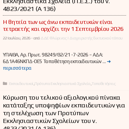
Εκκλησιαστικά Σχολεία (Π.Ε.Σ.) του ν.
4823/2021 (Α΄ 136)
Η θητεία των ως άνω εκπαιδευτικών είναι
τετραετής και αρχίζει την 1 Σεπτεμβρίου 2026
22 Ιουλίου, 2026 -
από
ΔΔΕ Φλώρινας | Διαχειριστής δικτυακού τόπου
ΥΠΑΙΘΑ, Αρ. Πρωτ. 98249/Θ2/21 -7-2026 – ΑΔΑ:
6Δ1Α46ΝΚΠΔ-ΟΕ5 Τοποθέτηση εκπαιδευτικών …
➜
περισσότερα
Κατηγορίες
Εκπαιδευτικοί
,
Πρότυπα Εκκλησιαστικά Σχολεία
,
Τοποθετήσεις
Κύρωση του τελικού αξιολογικού πίνακα
κατάταξης υποψηφίων εκπαιδευτικών για
τη στελέχωση των Προτύπων
Εκκλησιαστικών Σχολείων του ν.
4823/2021 (Α΄ 136)