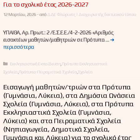
Για το σχολικό έτος 2026-2027
12 Μαρτίου, 2026 -
από
ΔΔΕ Φλώρινας | Διαχειριστής δικτυακού τόπου
ΥΠΑΙΘΑ, Αρ. Πρωτ.: 2 /Ε.Σ.Ε.Ε./4-2-2026 «Αριθμός
εισακτέων μαθητών/μαθητριών σε Πρότυπα …
➜
περισσότερα
Κατηγορίες
Εκκλησιαστική Εκπαίδευση
,
Πρότυπα Εκκλησιαστικά
Σχολεία
,
Πρότυπα-Πειραματικά Σχολεία
,
Σχολεία
Εισαγωγή μαθητών/τριών στα Πρότυπα
(Γυμνάσια, Λύκεια), στα Δημόσια Ωνάσεια
Σχολεία (Γυμνάσια, Λύκεια), στα Πρότυπα
Εκκλησιαστικά Σχολεία (Γυμνάσια,
Λύκεια) και στα Πειραματικά Σχολεία
(Νηπιαγωγεία, Δημοτικά Σχολεία,
Γυμνάσια και Λύκεια) για το σχολικό έτος