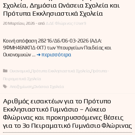
Σχολεία, Δημόσια Ωνάσεια Σχολεία και
Πρότυπα Εκκλησιαστικά Σχολεία
20 Μαρτίου, 2026 -
από
ΔΔΕ Φλώρινας | User9
Κοινή απόφαση 28216/Δ6/06-03-2026 (ΑΔΑ:
9ΦΜΗ46ΝΚΠΔ-ΙΧΤ) των Υπουργείων Παιδείας και
Οικονομικών …
➜ περισσότερα
Κατηγορίες
Οικονομικά
,
Πρότυπα Εκκλησιαστικά Σχολεία
,
Πρότυπα-
Πειραματικά Σχολεία
Ετικέτες
Αποζημίωση
,
Ωνάσεια Σχολεία
Αριθμός εισακτέων για το Πρότυπο
Εκκλησιαστικό Γυμνάσιο – Λύκειο
Φλώρινας και προκηρυσσόμενες θέσεις
για το 3ο Πειραματικό Γυμνάσιο Φλώρινας