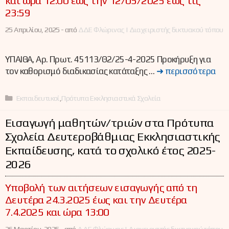
και ώρα 12:00 έως την 12/05/2025 έως τις
23:59
25 Απριλίου, 2025 -
από
ΔΔΕ Φλώρινας | Διαχειριστής δικτυακού τόπου
ΥΠΑΙΘΑ, Αρ. Πρωτ. 45113/Θ2/25-4-2025 Προκήρυξη για
τον καθορισμό διαδικασίας κατάταξης …
➜ περισσότερα
Κατηγορίες
Εκπαιδευτικοί
,
Πρότυπα Εκκλησιαστικά Σχολεία
Εισαγωγή μαθητών/τριών στα Πρότυπα
Σχολεία Δευτεροβάθμιας Εκκλησιαστικής
Εκπαίδευσης, κατά το σχολικό έτος 2025-
2026
Yποβολή των αιτήσεων εισαγωγής από τη
Δευτέρα 24.3.2025 έως και την Δευτέρα
7.4.2025 και ώρα 13:00
26 Μαρτίου, 2025 -
από
ΔΔΕ Φλώρινας | Διαχειριστής δικτυακού τόπου