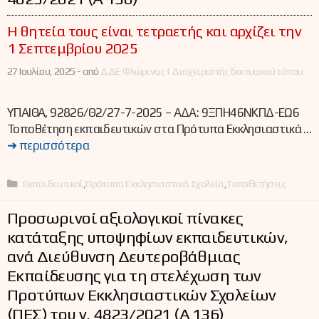
Η θητεία τους είναι τετραετής και αρχίζει την
1 Σεπτεμβρίου 2025
27 Ιουλίου, 2025 -
από
ΔΔΕ Φλώρινας | Διαχειριστής δικτυακού τόπου
ΥΠΑΙΘΑ, 92826/Θ2/27-7-2025 – ΑΔΑ: 9ΞΠΗ46ΝΚΠΔ-ΕΩ6
Τοποθέτηση εκπαιδευτικών στα Πρότυπα Εκκλησιαστικά …
➜ περισσότερα
Κατηγορίες
Εκπαιδευτικοί
,
Πρότυπα Εκκλησιαστικά Σχολεία
,
Τοποθετήσεις
Προσωρινοί αξιολογικοί πίνακες
κατάταξης υποψηφίων εκπαιδευτικών,
ανά Διεύθυνση Δευτεροβάθμιας
Εκπαίδευσης για τη στελέχωση των
Προτύπων Εκκλησιαστικών Σχολείων
(ΠΕΣ) του ν. 4823/2021 (Α΄ 136)