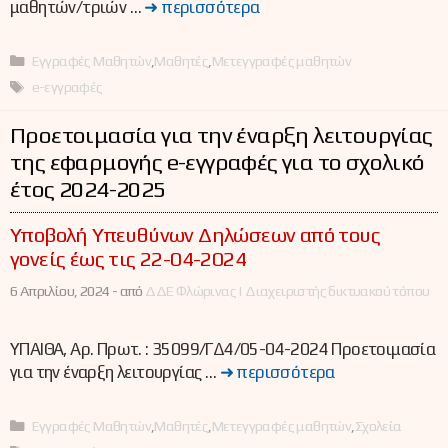
μαθητών/τριών …
➜ περισσότερα
Κατηγορίες
Εγγραφές Μαθητών
,
Μαθητές
,
Μετεγγραφές μαθητών
Ετικέτες
e-εγγραφές
Προετοιμασία για την έναρξη λειτουργίας
της εφαρμογής e-εγγραφές για το σχολικό
έτος 2024-2025
Υποβολή Υπευθύνων Δηλώσεων από τους
γονείς έως τις 22-04-2024
6 Απριλίου, 2024 -
από
ΔΔΕ Φλώρινας | Διαχειριστής δικτυακού τόπου
ΥΠΑΙΘΑ, Αρ. Πρωτ. : 35099/ΓΔ4/05-04-2024 Προετοιμασία
για την έναρξη λειτουργίας …
➜ περισσότερα
Κατηγορίες
Εγγραφές Μαθητών
,
Μαθητές
,
Μετεγγραφές μαθητών
,
Σχολεία
Ετικέτες