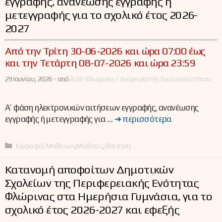
εγγραφής, ανανέωσης εγγραφής ή
μετεγγραφής για το σχολικό έτος 2026-
2027
Aπό την Τρίτη 30-06-2026 και ώρα 07:00 έως
και την Τετάρτη 08-07-2026 και ώρα 23:59
29 Ιουνίου, 2026 -
από
ΔΔΕ Φλώρινας | Διαχειριστής δικτυακού τόπου
Α’ φάση ηλεκτρονικών αιτήσεων εγγραφής, ανανέωσης
εγγραφής ή μετεγγραφής για …
➜ περισσότερα
Κατηγορίες
Εγγραφές Μαθητών
,
Μαθητές
,
Φοίτηση
Κατανομή αποφοίτων Δημοτικών
Σχολείων της Περιφερειακής Ενότητας
Φλώρινας στα Ημερήσια Γυμνάσια, για το
σχολικό έτος 2026-2027 και εφεξής