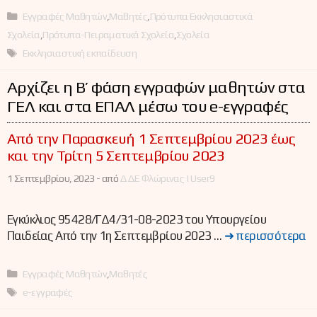
Κατηγορίες
Εγγραφές Μαθητών
,
Μαθητές
,
Πρότυπα Εκκλησιαστικά
Σχολεία
,
Πρότυπα-Πειραματικά Σχολεία
,
Σχολεία
Ετικέτες
Εκκλησιαστική εκπαίδευση
Αρχίζει η Β’ φάση εγγραφών μαθητών στα
ΓΕΛ και στα ΕΠΑΛ μέσω του e-εγγραφές
Από την Παρασκευή 1 Σεπτεμβρίου 2023 έως
και την Τρίτη 5 Σεπτεμβρίου 2023
1 Σεπτεμβρίου, 2023 -
από
ΔΔΕ Φλώρινας | User9
Εγκύκλιος 95428/ΓΔ4/31-08-2023 του Υπουργείου
Παιδείας Από την 1η Σεπτεμβρίου 2023 …
➜ περισσότερα
Κατηγορίες
Εγγραφές Μαθητών
,
Μαθητές
Ετικέτες
e-εγγραφές