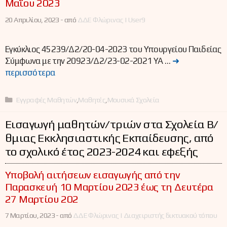
Μαΐου 2023
20 Απριλίου, 2023 -
από
ΔΔΕ Φλώρινας | User9
Εγκύκλιος 45239/Δ2/20-04-2023 του Υπουργείου Παιδείας
Σύμφωνα με την 20923/Δ2/23-02-2021 ΥΑ …
➜
περισσότερα
Κατηγορίες
Εγγραφές Μαθητών
,
Μαθητές
,
Μουσικά Σχολεία
Εισαγωγή μαθητών/τριών στα Σχολεία Β/
θμιας Εκκλησιαστικής Εκπαίδευσης, από
το σχολικό έτος 2023-2024 και εφεξής
Υποβολή αιτήσεων εισαγωγής από την
Παρασκευή 10 Μαρτίου 2023 έως τη Δευτέρα
27 Μαρτίου 202
7 Μαρτίου, 2023 -
από
ΔΔΕ Φλώρινας | Διαχειριστής δικτυακού τόπου