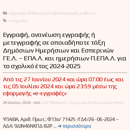
Κατηγορίες
Εγγραφές Μαθητών
,
ΕΠΑΛ
,
Μετεγγραφές μαθητών
Ετικέτες
e-eggrafes
Εγγραφή, ανανέωση εγγραφής ή
μετεγγραφής σε οποιαδήποτε τάξη
Δημόσιων Ημερήσιων και Εσπερινών
ΓΕ.Λ. – ΕΠΑ.Λ. και ημερήσιων Π.ΕΠΑ.Λ. για
το σχολικό έτος 2024-2025
Από τις 27 Ιουνίου 2024 και ώρα 07:00 έως και
τις 05 Ιουλίου 2024 και ώρα 23:59 μέσω της
εφαρμογής «e-εγγραφές»
26 Ιουνίου, 2024 -
από
ΔΔΕ Φλώρινας | Διαχειριστής δικτυακού τόπου
ΥΠΑΙΘΑ, Αριθ. Πρωτ.: Φ13α/ 71425 /ΓΔ4/26 -06-2024 –
ΑΔΑ: 9ΔΙΝ46ΝΚΠΔ-Β2Ρ …
➜ περισσότερα