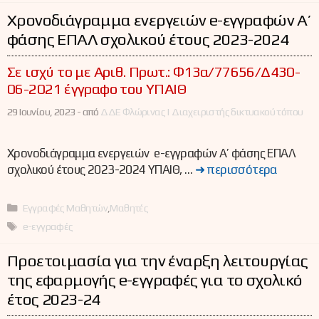
Χρονοδιάγραμμα ενεργειών e-εγγραφών Α’
φάσης ΕΠΑΛ σχολικού έτους 2023-2024
Σε ισχύ το με Αριθ. Πρωτ.: Φ13α/77656/Δ430-
06-2021 έγγραφο του ΥΠΑΙΘ
29 Ιουνίου, 2023 -
από
ΔΔΕ Φλώρινας | Διαχειριστής δικτυακού τόπου
Χρονοδιάγραμμα ενεργειών e-εγγραφών Α’ φάσης ΕΠΑΛ
σχολικού έτους 2023-2024 ΥΠΑΙΘ, …
➜ περισσότερα
Κατηγορίες
Εγγραφές Μαθητών
,
Μαθητές
Ετικέτες
e-εγγραφές
Προετοιμασία για την έναρξη λειτουργίας
της εφαρμογής e-εγγραφές για το σχολικό
έτος 2023-24