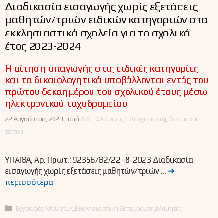
Διαδικασία εισαγωγής χωρίς εξετάσεις
μαθητών/τριών ειδικών κατηγοριών στα
εκκλησιαστικά σχολεία για το σχολικό
έτος 2023-2024
Η αίτηση υπαγωγής στις ειδικές κατηγορίες
και τα δικαιολογητικά υποβάλλονται εντός του
πρώτου δεκαημέρου του σχολικού έτους μέσω
ηλεκτρονικού ταχυδρομείου
22 Αυγούστου, 2023 -
από
ΔΔΕ Φλώρινας | Διαχειριστής δικτυακού
τόπου
ΥΠΑΙΘΑ, Αρ. Πρωτ.: 92356/Θ2/22 -8-2023 Διαδικασία
εισαγωγής χωρίς εξετάσεις μαθητών/τριών …
➜
περισσότερα
Κατηγορίες
Εγγραφές Μαθητών
,
Εκκλησιαστική Εκπαίδευση
,
Μαθητές