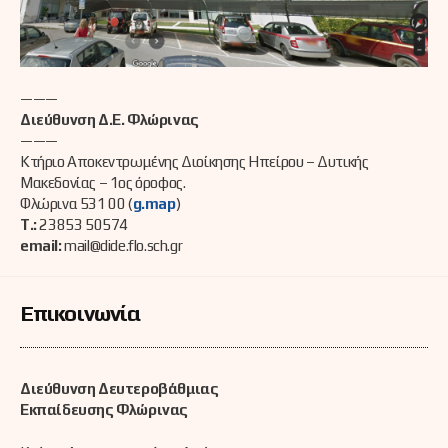
———
Διεύθυνση Δ.Ε. Φλώρινας
———
Κτήριο Αποκεντρωμένης Διοίκησης Ηπείρου – Δυτικής
Μακεδονίας – 1ος όροφος.
Φλώρινα 531 00 (
g.map
)
Τ.:
23853 50574
email:
mail@dide.flo.sch.gr
Επικοινωνία
Διεύθυνση Δευτεροβάθμιας
Εκπαίδευσης Φλώρινας