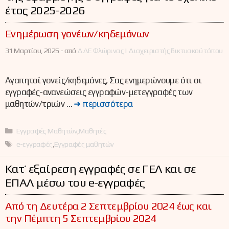
έτος 2025-2026
Ενημέρωση γονέων/κηδεμόνων
31 Μαρτίου, 2025 -
από
ΔΔΕ Φλώρινας | Διαχειριστής δικτυακού τόπου
Αγαπητοί γονείς/κηδεμόνες, Σας ενημερώνουμε ότι οι
εγγραφές-ανανεώσεις εγγραφών-μετεγγραφές των
μαθητών/τριών …
➜ περισσότερα
Κατηγορίες
Εγγραφές Μαθητών
,
Μαθητές
Ετικέτες
e-εγγραφές
,
Εγγραφές μαθητών
Κατ’ εξαίρεση εγγραφές σε ΓΕΛ και σε
ΕΠΑΛ μέσω του e-εγγραφές
Από τη Δευτέρα 2 Σεπτεμβρίου 2024 έως και
την Πέμπτη 5 Σεπτεμβρίου 2024