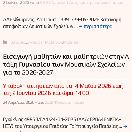
2 Ιουνίου, 2026 -
από
ΔΔΕ Φλώρινας | Διαχειριστής δικτυακού τόπου
ΔΔΕ Φλώρινας, Αρ. Πρωτ. : 3891/29-05-2026 Κατανομή
αποφοίτων Δημοτικών Σχολείων …
➜ περισσότερα
Κατηγορίες
Γυμνάσια
,
Εγγραφές Μαθητών
,
Μαθητές
Εισαγωγή μαθητών και μαθητριών στην Α΄
τάξη Γυμνασίου των Μουσικών Σχολείων
για το 2026-2027
Υποβολή αιτήσεων από τις 4 Μαΐου 2026 έως
τις 2 Ιουνίου 2026 και ώρα 14:00
24 Απριλίου, 2026 -
από
ΔΔΕ Φλώρινας | User9
Εγκύκλιος 49953/ΓΔ4/24-04-2026 (ΑΔΑ: Ρ20Α46ΝΚΠΔ-
ΗΞΥ) του Υπουργείου Παιδείας Το Υπουργείο Παιδείας …
➜