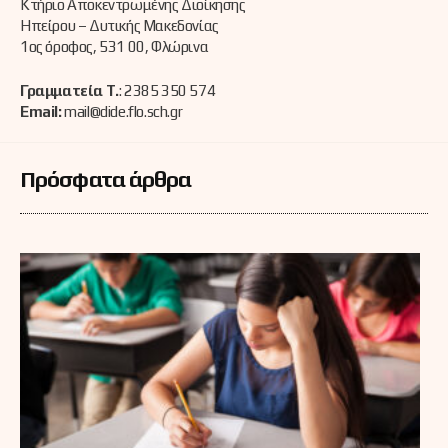
Κτήριο Αποκεντρωμένης Διοίκησης
Ηπείρου – Δυτικής Μακεδονίας
1ος όροφος, 531 00, Φλώρινα
Γραμματεία Τ.
: 2385 350 574
Email:
mail@dide.flo.sch.gr
Πρόσφατα άρθρα