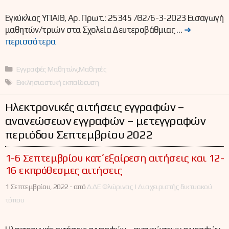
Εγκύκλιος ΥΠΑΙΘ, Αρ. Πρωτ.: 25345 /Θ2/6-3-2023 Εισαγωγή
μαθητών/τριών στα Σχολεία Δευτεροβάθμιας …
➜
περισσότερα
Κατηγορίες
Εγγραφές Μαθητών
,
Μαθητές
Ετικέτες
Εκκλησιαστική εκπαίδευση
Ηλεκτρονικές αιτήσεις εγγραφών –
ανανεώσεων εγγραφών – μετεγγραφών
περιόδου Σεπτεμβρίου 2022
1-6 Σεπτεμβρίου κατ΄εξαίρεση αιτήσεις και 12-
16 εκπρόθεσμες αιτήσεις
1 Σεπτεμβρίου, 2022 -
από
ΔΔΕ Φλώρινας | Διαχειριστής δικτυακού
τόπου