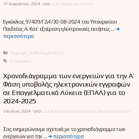
31 Αυγούστου, 2024 -
από
ΔΔΕ Φλώρινας | User9
Εγκύκλιος 97409/ΓΔ4/30-08-2024 του Υπουργείου
Παιδείας Α. Κατ’ εξαίρεση ηλεκτρονικές αιτήσεις …
➜
περισσότερα
Κατηγορίες
Εγγραφές Μαθητών
,
Μαθητές
Ετικέτες
e-εγγραφές
Χρονοδιάγραμμα των ενεργειών για την Α’
Φάση υποβολής ηλεκτρονικών εγγραφών
σε Επαγγελματικά Λύκεια (ΕΠΑΛ) για το
2024-2025
2 Ιουλίου, 2024 -
από
ΔΔΕ Φλώρινας | Διαχειριστής δικτυακού τόπου
Σας ενημερώνουμε σχετικά με το χρονοδιάγραμμα των
ενεργειών για την …
➜ περισσότερα