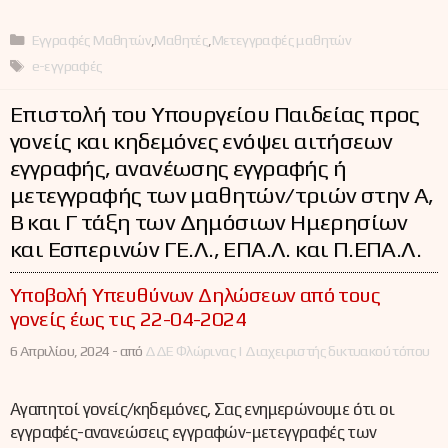
Κατηγορίες
Εγγραφές Μαθητών
,
Μαθητές
,
Μετεγγραφές μαθητών
Ετικέτες
e-εγγραφές
Επιστολή του Υπουργείου Παιδείας προς
γονείς και κηδεμόνες ενόψει αιτήσεων
εγγραφής, ανανέωσης εγγραφής ή
μετεγγραφής των μαθητών/τριών στην Α΄,
Β΄ και Γ΄ τάξη των Δημόσιων Ημερησίων
και Εσπερινών ΓΕ.Λ., ΕΠΑ.Λ. και Π.ΕΠΑ.Λ.
Υποβολή Υπευθύνων Δηλώσεων από τους
γονείς έως τις 22-04-2024
6 Απριλίου, 2024 -
από
ΔΔΕ Φλώρινας | Διαχειριστής δικτυακού τόπου
Αγαπητοί γονείς/κηδεμόνες, Σας ενημερώνουμε ότι οι
εγγραφές-ανανεώσεις εγγραφών-μετεγγραφές των