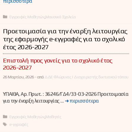
περισσότερα
Κατηγορίες
Εγγραφές Μαθητών
,
Μουσικά Σχολεία
Προετοιμασία για την έναρξη λειτουργίας
της εφαρμογής e-εγγραφές για το σχολικό
έτος 2026-2027
Επιστολή προς γονείς για το σχολικό έτος
2026-2027
26 Μαρτίου, 2026 -
από
ΔΔΕ Φλώρινας | Διαχειριστής δικτυακού τόπου
ΥΠΑΙΘΑ, Αρ. Πρωτ. : 36246/ΓΔ4/33-03-2026 Προετοιμασία
για την έναρξη λειτουργίας …
➜ περισσότερα
Κατηγορίες
Εγγραφές Μαθητών
,
Μαθητές
Ετικέτες
e-γγραφές