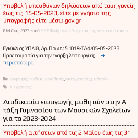
Υποβολή υπευθύνων δηλώσεων από τους γονείς
έως τις 15-05-2023, είτε με γνήσιο της
υπογραφής είτε μέσω gov.gr
8 Μαΐου, 2023 -
από
ΔΔΕ Φλώρινας | Διαχειριστής δικτυακού τόπου
Εγκύκλιος ΥΠΑΙΘ, Αρ. Πρωτ.: 51019/ΓΔ4/05-05-2023
Προετοιμασία για την έναρξη λειτουργίας …
➜
περισσότερα
Κατηγορίες
Εγγραφές Μαθητών
,
Μαθητές
,
Μετεγγραφές μαθητών
Ετικέτες
e-εγγραφές
Διαδικασία εισαγωγής μαθητών στην Α΄
τάξη Γυμνασίου των Μουσικών Σχολείων
για το 2023-2024
Υποβολή αιτήσεων από τις 2 Μαΐου έως τις 31