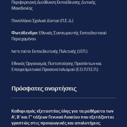
Περιφερειακή Διεύθυνση Εκπαίδευσης Δυτικής
Μακεδονίας
Πανελλήνιο Σχολικό Δίκτυο (Π.Σ.Δ.)
Φωτόδενδρο:
Εθνικός Συσσωρευτής Εκπαιδευτικού
Περιεχομένου
Ινστιτούτο Εκπαιδευτικής Πολιτικής (Ι.ΕΠ.)
Εθνικός Οργανισμός Πιστοποίησης Προσόντων και
Επαγγελματικού Προσανατολισμού (Ε.Ο.Π.Π.Ε.Π.)
Πρόσφατες αναρτήσεις
Καθορισμός εξεταστέας ύλης για τα μαθήματα των
Α’, Β’ και Γ’ τάξεων Γενικού Λυκείου που εξετάζονται
γραπτώς στις προαγωγικές και απολυτήριες