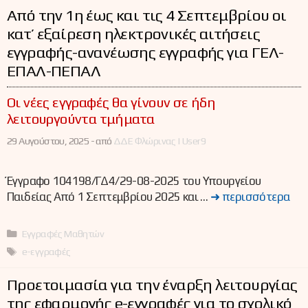
Από την 1η έως και τις 4 Σεπτεμβρίου οι
κατ’ εξαίρεση ηλεκτρονικές αιτήσεις
εγγραφής-ανανέωσης εγγραφής για ΓΕΛ-
ΕΠΑΛ-ΠΕΠΑΛ
Οι νέες εγγραφές θα γίνουν σε ήδη
λειτουργούντα τμήματα
29 Αυγούστου, 2025 -
από
ΔΔΕ Φλώρινας | User9
Έγγραφο 104198/ΓΔ4/29-08-2025 του Υπουργείου
Παιδείας Από 1 Σεπτεμβρίου 2025 και …
➜ περισσότερα
Κατηγορίες
Εγγραφές Μαθητών
Ετικέτες
e-εγγραφές
Προετοιμασία για την έναρξη λειτουργίας
της εφαρμογής e-εγγραφές για το σχολικό