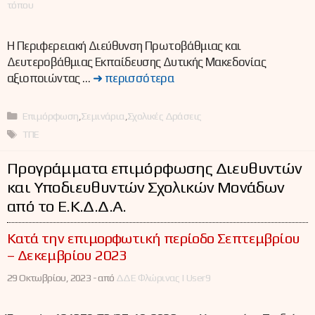
τόπου
Η Περιφερειακή Διεύθυνση Πρωτοβάθμιας και
Δευτεροβάθμιας Εκπαίδευσης Δυτικής Μακεδονίας
αξιοποιώντας …
➜ περισσότερα
Κατηγορίες
Επιμόρφωση
,
Σεμινάρια
,
Σχολικές Δράσεις
Ετικέτες
ΤΠΕ
Προγράμματα επιμόρφωσης Διευθυντών
και Υποδιευθυντών Σχολικών Μονάδων
από το Ε.Κ.Δ.Δ.Α.
Κατά την επιμορφωτική περίοδο Σεπτεμβρίου
– Δεκεμβρίου 2023
29 Οκτωβρίου, 2023 -
από
ΔΔΕ Φλώρινας | User9