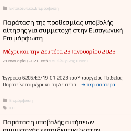
Κατηγορίες
Εκπαιδευτικοί
,
Επιμόρφωση
Παράταση της προθεσμίας υποβολής
αίτησης για συμμετοχή στην Εισαγωγική
Επιμόρφωση
Μέχρι και την Δευτέρα 23 Ιανουαρίου 2023
21 Ιανουαρίου, 2023 -
από
ΔΔΕ Φλώρινας | User9
Έγγραφο 6206/Ε3/19-01-2023 του Υπουργείου Παιδείας
Παρατείνεται μέχρι και τη Δευτέρα …
➜ περισσότερα
Κατηγορίες
Επιμόρφωση
Ετικέτες
ΙΕΠ
Παράταση υποβολής αιτήσεων
συμμετοχής εκπαιδευτικών στην