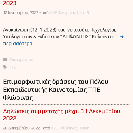
2023
12 Ιανουαρίου, 2023 -
από
ΔΔΕ Φλώρινας | User9
Ανακοίνωση (12-1-2023) του Ινστιτούτο Τεχνολογίας
Υπολογιστών & Εκδόσεων “ΔΙΟΦΑΝΤΟΣ” Καλούνται …
➜
περισσότερα
Κατηγορίες
Επιμόρφωση
Ετικέτες
ΤΠΕ
Επιμορφωτικές δράσεις του Πόλου
Εκπαιδευτικής Καινοτομίας ΤΠΕ
Φλώρινας
Δηλώσεις συμμετοχής μέχρι 31 Δεκεμβρίου
2022
28 Δεκεμβρίου, 2022 -
από
ΔΔΕ Φλώρινας | User9