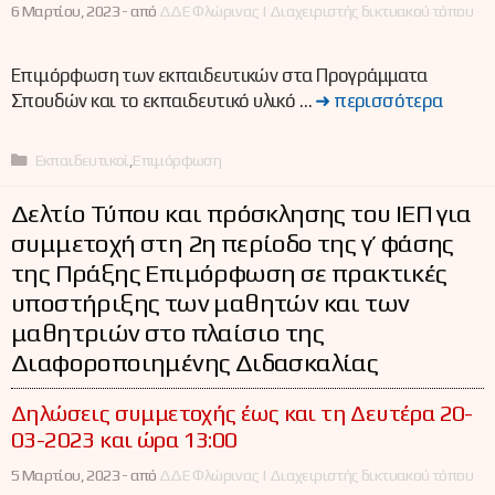
6 Μαρτίου, 2023 -
από
ΔΔΕ Φλώρινας | Διαχειριστής δικτυακού τόπου
Επιμόρφωση των εκπαιδευτικών στα Προγράμματα
Σπουδών και το εκπαιδευτικό υλικό …
➜ περισσότερα
Κατηγορίες
Εκπαιδευτικοί
,
Επιμόρφωση
Δελτίο Τύπου και πρόσκλησης του ΙΕΠ για
συμμετοχή στη 2η περίοδο της γ’ φάσης
της Πράξης Επιμόρφωση σε πρακτικές
υποστήριξης των μαθητών και των
μαθητριών στο πλαίσιο της
Διαφοροποιημένης Διδασκαλίας
Δηλώσεις συμμετοχής έως και τη Δευτέρα 20-
03-2023 και ώρα 13:00
5 Μαρτίου, 2023 -
από
ΔΔΕ Φλώρινας | Διαχειριστής δικτυακού τόπου