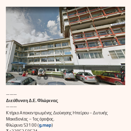
———
Διεύθυνση Δ.Ε. Φλώρινας
———
Κτήριο Αποκεντρωμένης Διοίκησης Ηπείρου – Δυτικής
Μακεδονίας – 1ος όροφος.
Φλώρινα 531 00 (
g.map
)