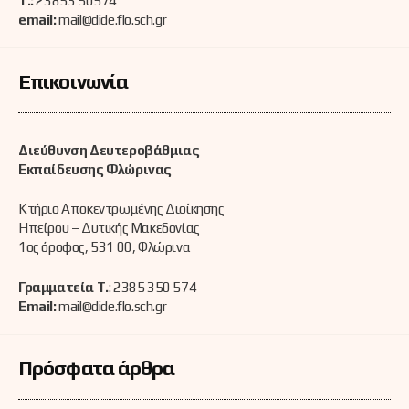
Τ.:
23853 50574
email:
mail@dide.flo.sch.gr
Επικοινωνία
Διεύθυνση Δευτεροβάθμιας
Εκπαίδευσης Φλώρινας
Κτήριο Αποκεντρωμένης Διοίκησης
Ηπείρου – Δυτικής Μακεδονίας
1ος όροφος, 531 00, Φλώρινα
Γραμματεία Τ.
: 2385 350 574
Email:
mail@dide.flo.sch.gr
Πρόσφατα άρθρα