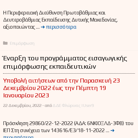
Η Περιφερειακή Διεύθυνση Πρωτοβάθμιας και
Δευτεροβάθμιας Εκπαίδευσης Δυτικής Μακεδονίας,
αξιοποιώντας …
➜ περισσότερα
Κατηγορίες
Επιμόρφωση
Έναρξη του προγράμματος εισαγωγικής
επιμόρφωσης εκπαιδευτικών
Υποβολή αιτήσεων από την Παρασκευή 23
Δεκεμβρίου 2022 έως την Πέμπτη 19
Ιανουαρίου 2023
22 Δεκεμβρίου, 2022 -
από
ΔΔΕ Φλώρινας | User9
Πρόσκληση 29860/22-12-2022 (ΑΔΑ: 6ΝΚΙΟΞΛΔ-3ΦΒ) του
ΙΕΠ Στη συνέχεια των 143616/Ε3/18-11-2022 …
➜
περισσότερα