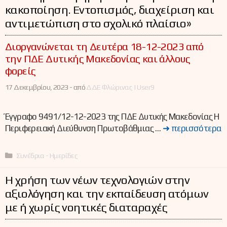
κακοποίηση. Εντοπισμός, διαχείριση και
αντιμετώπιση στο σχολικό πλαίσιο»
Διοργανώνεται τη Δευτέρα 18-12-2023 από
την ΠΔΕ Δυτικής Μακεδονίας και άλλους
φορείς
17 Δεκεμβρίου, 2023 -
από
ΔΔΕ Φλώρινας | User9
Έγγραφο 9491/12-12-2023 της ΠΔΕ Δυτικής Μακεδονίας Η
Περιφερειακή Διεύθυνση Πρωτοβάθμιας …
➜ περισσότερα
Κατηγορίες
Συνέδρια - Ημερίδες
Η χρήση των νέων τεχνολογιών στην
αξιολόγηση και την εκπαίδευση ατόμων
με ή χωρίς νοητικές διαταραχές