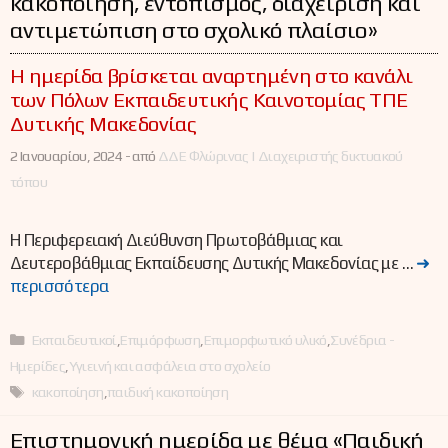
κακοποίηση, εντοπισμός, διαχείριση και
αντιμετώπιση στο σχολικό πλαίσιο»
Η ημερίδα βρίσκεται αναρτημένη στο κανάλι
των Πόλων Εκπαιδευτικής Καινοτομίας ΤΠΕ
Δυτικής Μακεδονίας
2 Ιανουαρίου, 2024 -
από
ΔΔΕ Φλώρινας | Διαχειριστής δικτυακού
τόπου
Η Περιφερειακή Διεύθυνση Πρωτοβάθμιας και
Δευτεροβάθμιας Εκπαίδευσης Δυτικής Μακεδονίας με …
➜
περισσότερα
Κατηγορίες
Εκπαιδευτικοί
,
Επιμόρφωση
,
Επιμορφωτικό υλικό
,
Συνέδρια -
Ημερίδες
,
Υγιεινή και ασφάλεια στο σχολείο
Ετικέτες
κακοποίηση
,
παιδική κακοποίηση
Επιστημονική ημερίδα με θέμα «Παιδική