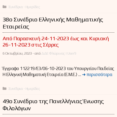
Κατηγορίες
Συνέδρια - Ημερίδες
38o Συνέδριο Ελληνικής Μαθηματικής
Εταιρείας
Από Παρασκευή 24-11-2023 έως και Κυριακή
26-11-2023 στις Σέρρες
6 Οκτωβρίου, 2023 -
από
ΔΔΕ Φλώρινας | User9
Έγγραφο 112219/Ε3/06-10-2023 του Υπουργείου Παιδείας
Η Ελληνική Μαθηματική Εταιρεία (Ε.Μ.Ε.) …
➜ περισσότερα
Κατηγορίες
Συνέδρια - Ημερίδες
49ο Συνέδριο της Πανελλήνιας Ένωσης
Φιλολόγων