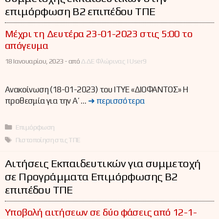
επιμόρφωση Β2 επιπέδου ΤΠΕ
Μέχρι τη Δευτέρα 23-01-2023 στις 5:00 το
απόγευμα
18 Ιανουαρίου, 2023 -
από
ΔΔΕ Φλώρινας | User9
Ανακοίνωση (18-01-2023) του ΙΤΥΕ «ΔΙΟΦΑΝΤΟΣ» Η
προθεσμία για την Α’ …
➜ περισσότερα
Κατηγορίες
Επιμόρφωση
Ετικέτες
Πιστοποίηση στις ΤΠΕ
Αιτήσεις Εκπαιδευτικών για συμμετοχή
σε Προγράμματα Επιμόρφωσης Β2
επιπέδου ΤΠΕ
Υποβολή αιτήσεων σε δύο φάσεις από 12-1-