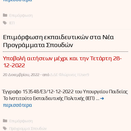
Κατηγορίες
Επιμόρφωση
Ετικέτες
ΙΕΠ
Επιμόρφωση εκπαιδευτικών στα Νέα
Προγράμματα Σπουδών
Υποβολή αιτήσεων μέχρι και την Τετάρτη 28-
12-2022
20 Δεκεμβρίου, 2022 -
από
ΔΔΕ Φλώρινας | User9
Έγγραφο 153548/Ε3/12-12-2022 του Υπουργείου Παιδείας
Το Ινστιτούτο Εκπαιδευτικής Πολιτικής (ΙΕΠ) …
➜
περισσότερα
Κατηγορίες
Επιμόρφωση
Ετικέτες
Πρόγραμμα Σπουδών