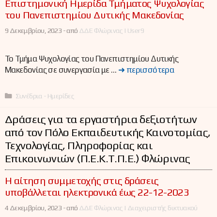
Επιστημονική Ημερίδα Τμήματος Ψυχολογίας
του Πανεπιστημίου Δυτικής Μακεδονίας
9 Δεκεμβρίου, 2023 -
από
ΔΔΕ Φλώρινας | User9
Το Τμήμα Ψυχολογίας του Πανεπιστημίου Δυτικής
Μακεδονίας σε συνεργασία με …
➜ περισσότερα
Κατηγορίες
Συνέδρια - Ημερίδες
Δράσεις για τα εργαστήρια δεξιοτήτων
από τον Πόλο Εκπαιδευτικής Καινοτομίας,
Τεχνολογίας, Πληροφορίας και
Επικοινωνιών (Π.Ε.Κ.Τ.Π.Ε.) Φλώρινας
Η αίτηση συμμετοχής στις δράσεις
υποβάλλεται ηλεκτρονικά έως 22-12-2023
4 Δεκεμβρίου, 2023 -
από
ΔΔΕ Φλώρινας | Διαχειριστής δικτυακού