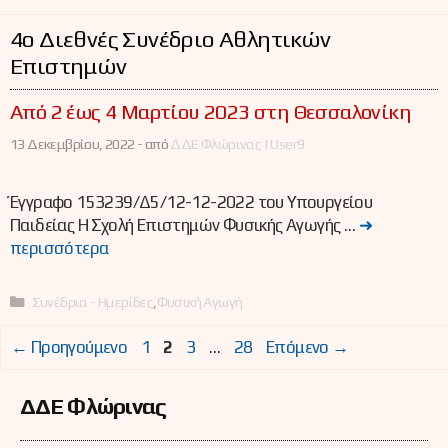
4ο Διεθνές Συνέδριο Αθλητικών
Επιστημών
Από 2 έως 4 Μαρτίου 2023 στη Θεσσαλονίκη
13 Δεκεμβρίου, 2022 -
από
ΔΔΕ Φλώρινας | User9
Έγγραφο 153239/Δ5/12-12-2022 του Υπουργείου
Παιδείας Η Σχολή Επιστημών Φυσικής Αγωγής …
➜
περισσότερα
Κατηγορίες
Συνέδρια - Ημερίδες
,
Φυσική Αγωγή
Σελίδα
Σελίδα
Σελίδα
Σελίδα
←
Προηγούμενο
1
2
3
…
28
Επόμενο
→
ΔΔΕ Φλώρινας