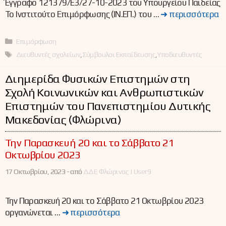
Έγγραφο 121379/Ε3/27-10-2023 του Υπουργείου Παιδείας
Το Ινστιτούτο Επιμόρφωσης (ΙΝ.ΕΠ.) του …
➜ περισσότερα
Κατηγορίες
Επιμόρφωση
Ετικέτες
Διευθυντές σχολείων
,
Σύμβουλοι Εκπαίδευσης
,
Υποδιευθυντές
Διημερίδα Φυσικών Επιστημών στη
Σχολή Κοινωνικών και Ανθρωπιστικών
Επιστημών του Πανεπιστημίου Δυτικής
Μακεδονίας (Φλώρινα)
Την Παρασκευή 20 και το Σάββατο 21
Οκτωβρίου 2023
17 Οκτωβρίου, 2023 -
από
ΔΔΕ Φλώρινας | User9
Την Παρασκευή 20 και το Σάββατο 21 Οκτωβρίου 2023
οργανώνεται …
➜ περισσότερα