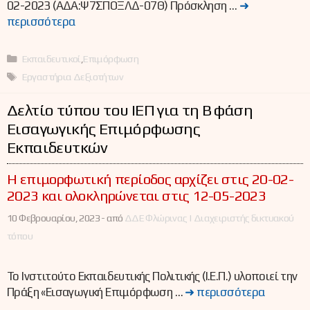
02-2023 (ΑΔΑ:Ψ7ΣΠΟΞΛΔ-07Θ) Πρόσκληση …
➜
περισσότερα
Κατηγορίες
Εκπαιδευτικοί
,
Επιμόρφωση
Ετικέτες
Εργαστήρια Δεξιοτήτων
Δελτίο τύπου του ΙΕΠ για τη Β΄ φάση
Εισαγωγικής Επιμόρφωσης
Εκπαιδευτκών
Η επιμορφωτική περίοδος αρχίζει στις 20-02-
2023 και ολοκληρώνεται στις 12-05-2023
10 Φεβρουαρίου, 2023 -
από
ΔΔΕ Φλώρινας | Διαχειριστής δικτυακού
τόπου
Το Ινστιτούτο Εκπαιδευτικής Πολιτικής (Ι.Ε.Π.) υλοποιεί την
Πράξη «Εισαγωγική Επιμόρφωση …
➜ περισσότερα