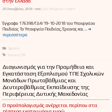
στην Ελλάδα
25 Οκτωβρίου, 2018 -
από
ΔΔΕ Φλώρινας | User9
Έγγραφο 176398/ΓΔ4/19-10-2018 του Υπουργείου
Παιδείας Το Υπουργείο Παιδείας, Έρευνας και …
➜
περισσότερα
Κατηγορίες
Σχολεία
Ετικέτες
Έρευνα
,
ΤΠΕ
Διαγωνισμός για την Προμήθεια και
Εγκατάσταση Εξοπλισμού ΤΠΕ Σχολικών
Μονάδων Πρωτοβάθμιας και
Δευτεροβάθμιας Εκπαίδευσης της
Περιφέρειας Δυτικής Μακεδονίας
Ο προϋπολογισμός ανέρχεται περίπου στα
τέσσερα εκατομμύρια ευρώ