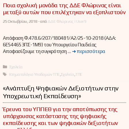
Ποια σχολική μονάδα της ΔΔΕ Φλώρινας είναι
μεταξύ αυτών που επιλέχτηκαν να εξοπλιστούν
25 Οκτωβρίου, 2018 -
από
ΔΔΕ Φλώρινας | User9
Απόφαση Φ.478.6/207/180481/Α2/25-10-2018 (ΑΔΑ:
6Ε544653ΠΣ-1Μ9) του Υπουργείου Παιδείας
Αποφασίζουμε τη συγκρότηση …
➜ περισσότερα
Κατηγορίες
Σχολεία
Ετικέτες
Κτηματολόγιο Υποδομών ΤΠΕ
,
Σχολεία
,
ΤΠΕ
«Ανάπτυξη Ψηφιακών Δεξιοτήτων στην
Υποχρεωτική Εκπαίδευση»
Έρευνα του ΥΠΠΕΘ για την αποτύπωσης της
υπάρχουσας κατάστασης της ψηφιακής
εκπαίδευσης και των ψηφιακών δεξιοτήτων