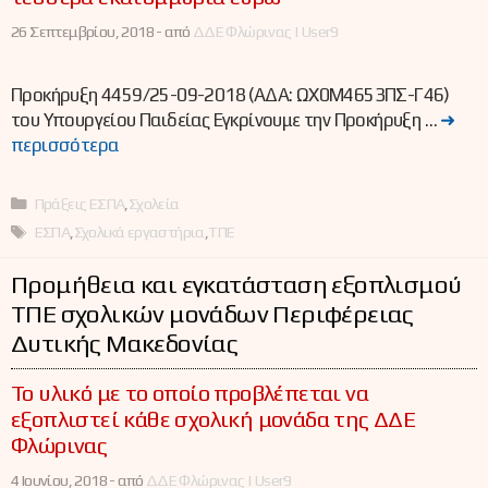
26 Σεπτεμβρίου, 2018 -
από
ΔΔΕ Φλώρινας | User9
Προκήρυξη 4459/25-09-2018 (ΑΔΑ: ΩΧ0Μ4653ΠΣ-Γ46)
του Υπουργείου Παιδείας Εγκρίνουμε την Προκήρυξη …
➜
περισσότερα
Κατηγορίες
Πράξεις ΕΣΠΑ
,
Σχολεία
Ετικέτες
ΕΣΠΑ
,
Σχολικά εργαστήρια
,
ΤΠΕ
Προμήθεια και εγκατάσταση εξοπλισμού
ΤΠΕ σχολικών μονάδων Περιφέρειας
Δυτικής Μακεδονίας
Το υλικό με το οποίο προβλέπεται να
εξοπλιστεί κάθε σχολική μονάδα της ΔΔΕ
Φλώρινας
4 Ιουνίου, 2018 -
από
ΔΔΕ Φλώρινας | User9