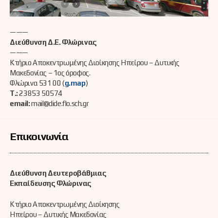
———
Διεύθυνση Δ.Ε. Φλώρινας
———
Κτήριο Αποκεντρωμένης Διοίκησης Ηπείρου – Δυτικής
Μακεδονίας – 1ος όροφος.
Φλώρινα 531 00 (
g.map
)
Τ.:
23853 50574
email:
mail@dide.flo.sch.gr
Επικοινωνία
Διεύθυνση Δευτεροβάθμιας
Εκπαίδευσης Φλώρινας
Κτήριο Αποκεντρωμένης Διοίκησης
Ηπείρου – Δυτικής Μακεδονίας