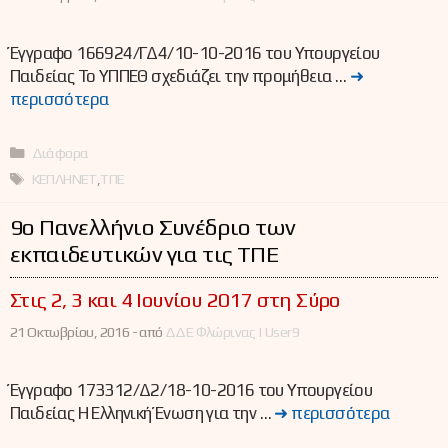
Έγγραφο 166924/ΓΔ4/10-10-2016 του Υπουργείου
Παιδείας Το ΥΠΠΕΘ σχεδιάζει την προμήθεια …
➜
περισσότερα
Κατηγορίες
Διάφορα
Ετικέτες
ΚΕΠΛΗΝΕΤ
,
ΤΠΕ
9ο Πανελλήνιο Συνέδριο των
εκπαιδευτικών για τις ΤΠΕ
Στις 2, 3 και 4 Ιουνίου 2017 στη Σύρο
21 Οκτωβρίου, 2016 -
από
ΔΔΕ Φλώρινας | User9
Έγγραφο 173312/Δ2/18-10-2016 του Υπουργείου
Παιδείας Η Ελληνική Ένωση για την …
➜ περισσότερα