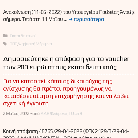
Ανακοίνωση (11-05-2022) του Υπουργείου Παιδείας Άνοιξε
σήμερα, Τετάρτη 11 Μαΐου …
➜ περισσότερα
Κατηγορίες
Εκπαιδευτικοί
Ετικέτες
ΤΠΕ
,
Ψηφιακή Μέριμνα
Δημοσιεύτηκε η απόφαση για το voucher
των 200 ευρώ στους εκπαιδευτικούς
Για να καταστεί κάποιος δικαιούχος της
ενίσχυσης θα πρέπει προηγουμένως να
καταθέσει αίτηση επιχορήγησης και να λάβει
σχετική έγκριση
2 Μαΐου, 2022 -
από
ΔΔΕ Φλώρινας | User9
Κοινή απόφαση 48765/29-04-2022 (ΦΕΚ 2129/Β/29-04-