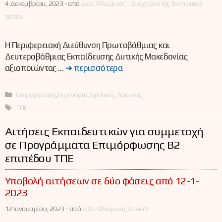
4 Δεκεμβρίου, 2023 -
από
ΔΔΕ Φλώρινας | Διαχειριστής δικτυακού
τόπου
Η Περιφερειακή Διεύθυνση Πρωτοβάθμιας και
Δευτεροβάθμιας Εκπαίδευσης Δυτικής Μακεδονίας
αξιοποιώντας …
➜ περισσότερα
Κατηγορίες
Επιμόρφωση
,
Σεμινάρια
,
Σχολικές Δράσεις
Ετικέτες
ΤΠΕ
Αιτήσεις Εκπαιδευτικών για συμμετοχή
σε Προγράμματα Επιμόρφωσης Β2
επιπέδου ΤΠΕ
Υποβολή αιτήσεων σε δύο φάσεις από 12-1-
2023
12 Ιανουαρίου, 2023 -
από
ΔΔΕ Φλώρινας | User9