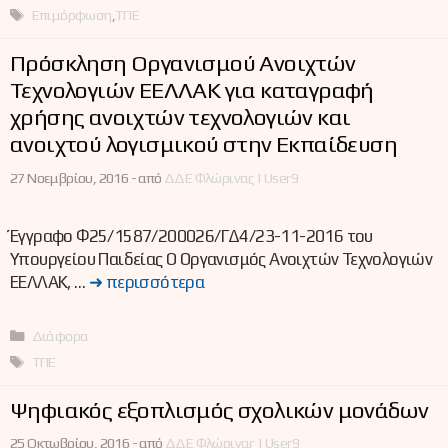
Ετικέτες
Επιμόρφωση
,
ΤΠΕ
Πρόσκληση Οργανισμού Ανοιχτών
Τεχνολογιών ΕΕΛΛΑΚ για καταγραφή
χρήσης ανοιχτών τεχνολογιών και
ανοιχτού λογισμικού στην Εκπαίδευση
27 Νοεμβρίου, 2016 -
από
ΔΔΕ Φλώρινας | User9
Έγγραφο Φ25/1587/200026/ΓΔ4/23-11-2016 του
Υπουργείου Παιδείας Ο Οργανισμός Ανοιχτών Τεχνολογιών
ΕΕΛΛΑΚ, …
➜ περισσότερα
Κατηγορίες
Διάφορα
Ετικέτες
ΤΠΕ
Ψηφιακός εξοπλισμός σχολικών μονάδων
25 Οκτωβρίου, 2016 -
από
ΔΔΕ Φλώρινας | User9