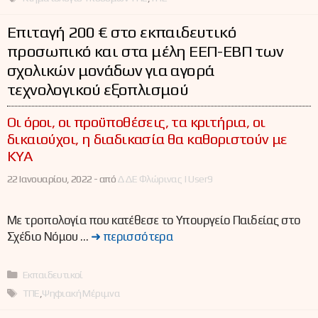
Επιταγή 200 € στο εκπαιδευτικό
προσωπικό και στα μέλη ΕΕΠ-ΕΒΠ των
σχολικών μονάδων για αγορά
τεχνολογικού εξοπλισμού
Οι όροι, οι προϋποθέσεις, τα κριτήρια, οι
δικαιούχοι, η διαδικασία θα καθοριστούν με
ΚΥΑ
22 Ιανουαρίου, 2022 -
από
ΔΔΕ Φλώρινας | User9
Με τροπολογία που κατέθεσε το Υπουργείο Παιδείας στο
Σχέδιο Νόμου …
➜ περισσότερα
Κατηγορίες
Εκπαιδευτικοί
Ετικέτες
ΤΠΕ
,
Ψηφιακή Μέριμνα