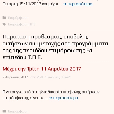
Τετάρτη 15/11/2017 και μέχρι …
➜ περισσότερα
Κατηγορίες
Επιμόρφωση
Ετικέτες
Επιμόρφωση
,
ΤΠΕ
Παράταση προθεσμίας υποβολής
αιτήσεων συμμετοχής στα προγράμματα
της 1ης περιόδου επιμόρφωσης Β1
επίπεδου Τ.Π.Ε.
Μέχρι την Τρίτη 11 Απριλίου 2017
7 Απριλίου, 2017 -
από
ΔΔΕ Φλώρινας | User9
Γίνεται γνωστό ότι η διαδικασία υποβολής αιτήσεων
επιμόρφωσης είναι σε …
➜ περισσότερα
Κατηγορίες
Επιμόρφωση