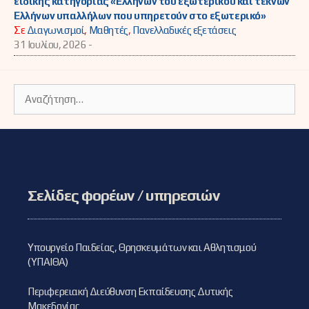
ειδικής κατηγορίας «Ελλήνων του εξωτερικού και τέκνων
Ελλήνων υπαλλήλων που υπηρετούν στο εξωτερικό»
Σε
Διαγωνισμοί
,
Μαθητές
,
Πανελλαδικές εξετάσεις
31 Ιουλίου, 2026 -
Αναζήτηση
για:
Σελίδες φορέων / υπηρεσιών
Υπουργείο Παιδείας, Θρησκευμάτων και Αθλητισμού
(ΥΠΑΙΘΑ)
Περιφερειακή Διεύθυνση Εκπαίδευσης Δυτικής
Μακεδονίας