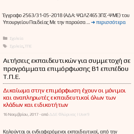
Έγγραφο 2563/31-05-2018 (ΑΔΑ: ΨΩΛΖ4653ΠΣ-ΨΜΕ) του
Υπουργείου Παιδείας Με την παρούσα …
➜ περισσότερα
Κατηγορίες
Σχολεία
Ετικέτες
Σχολεία
,
ΤΠΕ
Αιτήσεις εκπαιδευτικών για συμμετοχή σε
προγράμματα επιμόρφωσης Β1 επιπέδου
Τ.Π.Ε.
Δικαίωμα στην επιμόρφωση έχουν οι μόνιμοι
και αναπληρωτές εκπαιδευτικοί όλων των
κλάδων και ειδικοτήτων
16 Νοεμβρίου, 2017 -
από
ΔΔΕ Φλώρινας | User9
Καλούνται οι ενδιαφερόμενοι εκπαιδευτικοί, από την