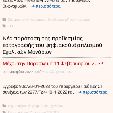
2022, ΑΔΑ: ΨΝΛΒ46ΜΤΛΗ-ΘΙ2) των Υπουργείων
Οικονομικών, …
➜ περισσότερα
Κατηγορίες
Σύγχρονη εξ Αποστάσεως Εκπαίδευση
,
Τηλεκπαίδευση
Ετικέτες
ΤΠΕ
Νέα παράταση της προθεσμίας
καταγραφής του ψηφιακού εξοπλισμού
Σχολικών Μονάδων
Μέχρι την Παρασκευή 11 Φεβρουαρίου 2022
28 Ιανουαρίου, 2022 -
από
ΔΔΕ Φλώρινας | User9
Έγγραφο 93α/28-01-2022 του Υπουργείου Παιδείας Σε
συνέχεια των 2277/ΓΔ4/10-1-2022 και …
➜ περισσότερα
Κατηγορίες
Εργαστήρια Πληροφορικής Σχολείων
Ετικέτες
Κτηματολόγιο Υποδομών ΤΠΕ
,
ΤΠΕ