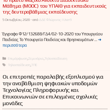
Μάθημα (MOOC) του ΥΠΑΙΘ για εκπαιδευτικούς
της δευτεροβάθμιας εκπαίδευσης
5 Οκτωβρίου, 2020 -
από
ΔΔΕ Φλώρινας | User9
Έγγραφο Φ12/132688/ΓΔ4/02-10-2020 του Υπουργείου
Παιδείας Το Υπουργείο Παιδείας και Θρησκευμάτων …
➜
περισσότερα
Κατηγορίες
Επιμόρφωση
,
Σεμινάρια
,
Τηλεκπαίδευση
Ετικέτες
Τηλεκπαίδευση
,
ΤΠΕ
Οι επιτροπές παραλαβής εξοπλισμού για
την αναβάθμιση ψηφιακών υποδομών
Τεχνολογίας Πληροφορικής και
Επικοινωνιών σε επιλεγμένες σχολικές
μονάδες