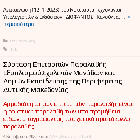
Ανακοίνωση (12-1-2023) του Ινστιτούτο Τεχνολογίας
Υπολογιστών & Εκδόσεων “ΔΙΟΦΑΝΤΟΣ” Καλούνται …
➜
περισσότερα
Κατηγορίες
Επιμόρφωση
Ετικέτες
ΤΠΕ
Σύσταση Επιτροπών Παραλαβής
Εξοπλισμού Σχολικών Μονάδων και
Δομών Εκπαίδευσης της Περιφέρειας
Δυτικής Μακεδονίας
Αρμοδιότητα των επιτροπών παραλαβής είναι
η οριστική παραλαβή των υπό προμήθεια
ειδών, υπογράφοντας το σχετικό πρωτόκολλο
παραλαβής
4 Νοεμβρίου, 2022 -
από
ΔΔΕ Φλώρινας | User9