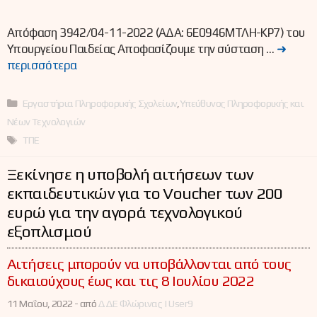
Απόφαση 3942/04-11-2022 (ΑΔΑ: 6Ε0946ΜΤΛΗ-ΚΡ7) του
Υπουργείου Παιδείας Αποφασίζουμε την σύσταση …
➜
περισσότερα
Κατηγορίες
Εργαστήρια Πληροφορικής Σχολείων
,
Υπεύθυνος Πληροφορικής και
Νέων Τεχνολογιών
Ετικέτες
ΤΠΕ
Ξεκίνησε η υποβολή αιτήσεων των
εκπαιδευτικών για το Voucher των 200
ευρώ για την αγορά τεχνολογικού
εξοπλισμού
Αιτήσεις μπορούν να υποβάλλονται από τους
δικαιούχους έως και τις 8 Ιουλίου 2022
11 Μαΐου, 2022 -
από
ΔΔΕ Φλώρινας | User9