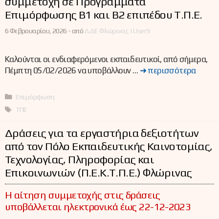
συμμετοχή σε Προγράμματα
Επιμόρφωσης Β1 και Β2 επιπέδου Τ.Π.Ε.
6 Φεβρουαρίου, 2026 -
από
ΔΔΕ Φλώρινας | User9
Καλούνται οι ενδιαφερόμενοι εκπαιδευτικοί, από σήμερα,
Πέμπτη 05/02/2026 να υποβάλλουν …
➜ περισσότερα
Κατηγορίες
Επιμόρφωση
Ετικέτες
ΤΠΕ
Δράσεις για τα εργαστήρια δεξιοτήτων
από τον Πόλο Εκπαιδευτικής Καινοτομίας,
Τεχνολογίας, Πληροφορίας και
Επικοινωνιών (Π.Ε.Κ.Τ.Π.Ε.) Φλώρινας
Η αίτηση συμμετοχής στις δράσεις
υποβάλλεται ηλεκτρονικά έως 22-12-2023