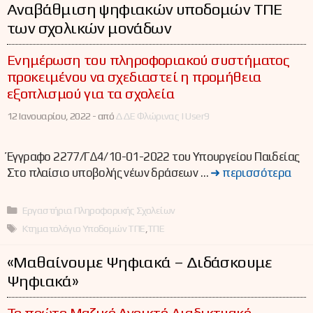
Αναβάθμιση ψηφιακών υποδομών ΤΠΕ
των σχολικών μονάδων
Ενημέρωση του πληροφοριακού συστήματος
προκειμένου να σχεδιαστεί η προμήθεια
εξοπλισμού για τα σχολεία
12 Ιανουαρίου, 2022 -
από
ΔΔΕ Φλώρινας | User9
Έγγραφο 2277/ΓΔ4/10-01-2022 του Υπουργείου Παιδείας
Στο πλαίσιο υποβολής νέων δράσεων …
➜ περισσότερα
Κατηγορίες
Εργαστήρια Πληροφορικής Σχολείων
Ετικέτες
Κτηματολόγιο Υποδομών ΤΠΕ
,
ΤΠΕ
«Μαθαίνουμε Ψηφιακά – Διδάσκουμε
Ψηφιακά»
Το πρώτο Μαζικό Ανοικτό Διαδικτυακό