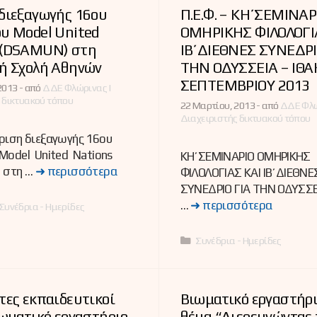
διεξαγωγής 16ου
Π.Ε.Φ. – ΚΗ΄ΣΕΜΙΝΑΡ
υ Model United
ΟΜΗΡΙΚΗΣ ΦΙΛΟΛΟΓΙ
 (DSAMUN) στη
ΙΒ΄ΔΙΕΘΝΕΣ ΣΥΝΕΔΡΙ
κή Σχολή Αθηνών
ΤΗΝ ΟΔΥΣΣΕΙΑ – ΙΘΑΚ
ΣΕΠΤΕΜΒΡΙΟΥ 2013
2013 -
από
ΔΔΕ Φλώρινας |
 δικτυακού τόπου
22 Μαρτίου, 2013 -
από
ΔΔΕ Φλώ
Διαχειριστής δικτυακού τόπου
ριση διεξαγωγής 16ου
Model United Nations
ΚΗ΄ΣΕΜΙΝΑΡΙΟ ΟΜΗΡΙΚΗΣ
 στη …
➜ περισσότερα
ΦΙΛΟΛΟΓΙΑΣ ΚΑΙ ΙΒ΄ΔΙΕΘΝΕ
ΣΥΝΕΔΡΙΟ ΓΙΑ ΤΗΝ ΟΔΥΣΣΕ
…
➜ περισσότερα
ες
Συνέδρια - Ημερίδες
Κατηγορίες
Συνέδρια - Ημερίδες
τες εκπαιδευτικοί
Βιωματικό εργαστήρι
ιωματικό εργαστήριο
θέμα “Διερευνώντας 