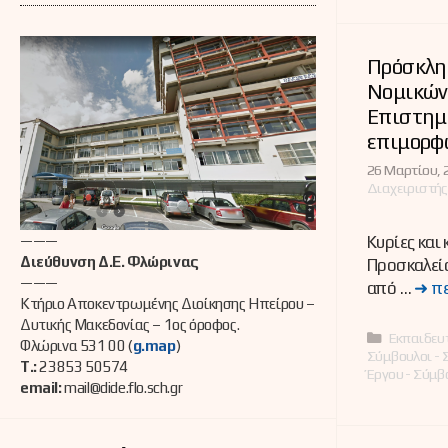
Πρόσκλη
Νομικών 
Επιστημ
επιμορφ
26 Μαρτίου, 
Διαχειριστής
Κυρίες και 
———
Διεύθυνση Δ.Ε. Φλώρινας
Προσκαλείσ
———
από …
➜ π
Κτήριο Αποκεντρωμένης Διοίκησης Ηπείρου –
Δυτικής Μακεδονίας – 1ος όροφος.
Κατηγορί
Εκπαιδευτ
Φλώρινα 531 00 (
g.map
)
Σύμβουλοι - 
Τ.:
23853 50574
Έργου - Σύμβ
email:
mail@dide.flo.sch.gr