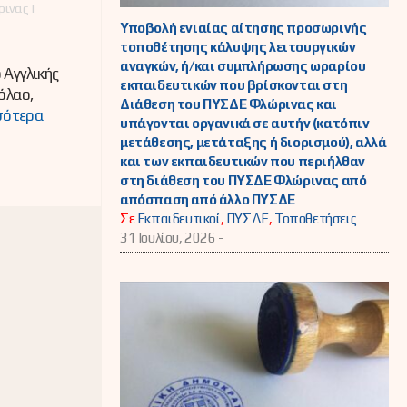
ινας |
Υποβολή ενιαίας αίτησης προσωρινής
τοποθέτησης κάλυψης λειτουργικών
αναγκών, ή/και συμπλήρωσης ωραρίου
 Αγγλικής
εκπαιδευτικών που βρίσκονται στη
όλαο,
Διάθεση του ΠΥΣΔΕ Φλώρινας και
σότερα
υπάγονται οργανικά σε αυτήν (κατόπιν
μετάθεσης, μετάταξης ή διορισμού), αλλά
και των εκπαιδευτικών που περιήλθαν
στη διάθεση του ΠΥΣΔΕ Φλώρινας από
απόσπαση από άλλο ΠΥΣΔΕ
Σε
Εκπαιδευτικοί
,
ΠΥΣΔΕ
,
Τοποθετήσεις
31 Ιουλίου, 2026 -