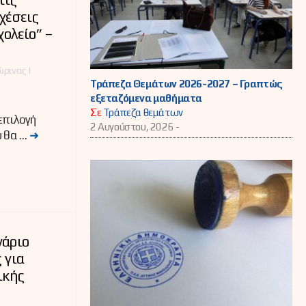
σχέσεις
χολείο” –
ρινας |
Τράπεζα Θεμάτων 2026-2027 – Γραπτώς
εξεταζόμενα μαθήματα
Σε
Τράπεζα θεμάτων
επιλογή
2 Αυγούστου, 2026 -
υ θα …
➜
νάριο
 για
ικής