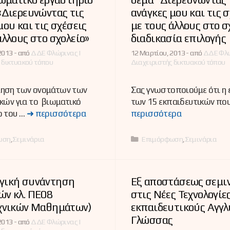
«Διερευνώντας τις
ανάγκες μου και τις 
μου και τις σχέσεις
με τους άλλους στο σ
άλλους στο σχολείο»
διαδικασία επιλογής
2013 -
από
ΔΔΕ Φλώρινας |
12 Μαρτίου, 2013 -
από
ΔΔΕ Φλώ
 δικτυακού τόπου
Διαχειριστής δικτυακού τόπου
ηση των ονομάτων των
Σας γνωστοποιούμε ότι η 
κών για το βιωματικό
των 15 εκπαιδευτικών πο
ο του …
➜ περισσότερα
περισσότερα
ες
Κατηγορίες
ωση
,
Σεμινάρια
Επιμόρφωση
,
Σεμινάρια
γική συνάντηση
Εξ αποστάσεως σεμι
ών κλ. ΠΕ08
στις Νέες Τεχνολογίες
εχνικών Μαθημάτων)
εκπαιδευτικούς Αγγλ
Γλώσσας
2013 -
από
ΔΔΕ Φλώρινας |