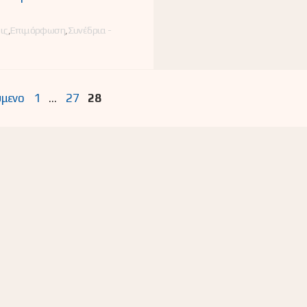
ες
ις
,
Επιμόρφωση
,
Συνέδρια -
Σελίδα
Σελίδα
Σελίδα
μενο
1
…
27
28