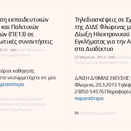
ση εκπαιδευτικών
Τηλεδιασκέψεις σε Σ
και Πολιτικών
της ΔΙΔΕ Φλώρινας μ
ών (ΠΕ13) σε
Δίωξη Ηλεκτρονικού
ωτικές συναντήσεις
Εγκλήματος για την 
στο Διαδίκτυο
2013 -
από
ΔΔΕ Φλώρινας |
 δικτυακού τόπου
22 Μαρτίου, 2013 -
από
ΔΔΕ Φλώ
Διαχειριστής δικτυακού τόπου
κύριοι καθηγητές
τε να συμμετέχετε σε μία
Δ/ΝΣΗ Δ/ΘΜΙΑΣ ΕΚΠ/ΣΗΣ
ερισσότερα
Φλώρινα, 20.3.2013 Tηλέφ
23850-54576 Πληροφορίε
περισσότερα
ες
ικοί
,
Σεμινάρια
,
Σχολικοί
Συντονιστές Εκπαιδευτικού
ουλοι Εκπαίδευσης
Κατηγορίες
Μαθητές
,
Σεμινάρια