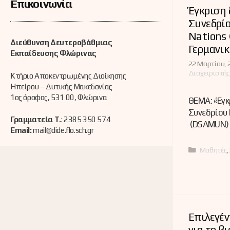
Επικοινωνία
Έγκριση 
Συνεδρίο
Nations
Διεύθυνση Δευτεροβάθμιας
Γερμανι
Εκπαίδευσης Φλώρινας
22 Μαρτίου, 
Διαχειριστής
Κτήριο Αποκεντρωμένης Διοίκησης
Ηπείρου – Δυτικής Μακεδονίας
1ος όροφος, 531 00, Φλώρινα
ΘΕΜΑ: «Έγκ
Συνεδρίου 
Γραμματεία Τ.
: 2385 350 574
(DSAMUN)
Email:
mail@dide.flo.sch.gr
Κατηγορί
Μαθητές
,
Επιλεγέν
για το β