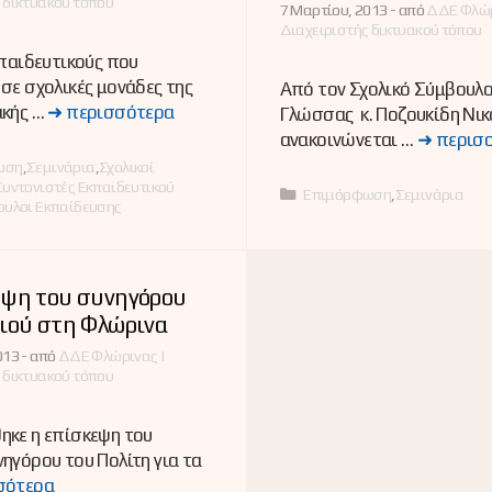
 δικτυακού τόπου
7 Μαρτίου, 2013 -
από
ΔΔΕ Φλώρ
Διαχειριστής δικτυακού τόπου
κπαιδευτικούς που
σε σχολικές μονάδες της
Από τον Σχολικό Σύμβουλο
ακής …
➜ περισσότερα
Γλώσσας κ. Ποζουκίδη Νικ
ανακοινώνεται …
➜ περισ
ες
ωση
,
Σεμινάρια
,
Σχολικοί
Συντονιστές Εκπαιδευτικού
Κατηγορίες
Επιμόρφωση
,
Σεμινάρια
ουλοι Εκπαίδευσης
εψη του συνηγόρου
διού στη Φλώρινα
13 -
από
ΔΔΕ Φλώρινας |
 δικτυακού τόπου
ηκε η επίσκεψη του
ηγόρου του Πολίτη για τα
σότερα