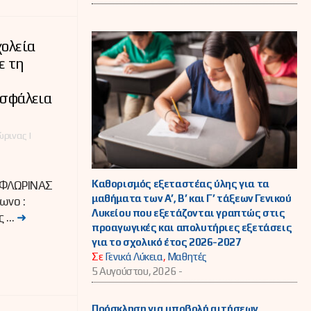
χολεία
ε τη
Ασφάλεια
ρινας |
Καθορισμός εξεταστέας ύλης για τα
 ΦΛΩΡΙΝΑΣ
μαθήματα των Α’, Β’ και Γ’ τάξεων Γενικού
ωνο :
Λυκείου που εξετάζονται γραπτώς στις
ς …
➜
προαγωγικές και απολυτήριες εξετάσεις
για το σχολικό έτος 2026-2027
Σε
Γενικά Λύκεια
,
Μαθητές
5 Αυγούστου, 2026 -
Πρόσκληση για υποβολή αιτήσεων