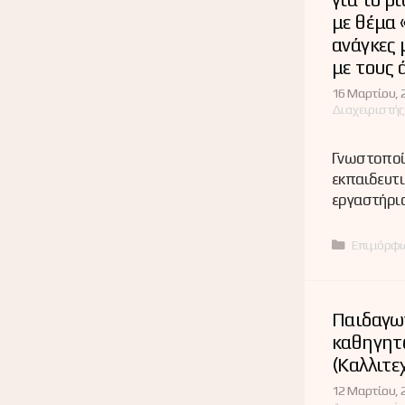
με θέμα 
ανάγκες 
με τους 
16 Μαρτίου, 
Διαχειριστής
Γνωστοποί
εκπαιδευτι
εργαστήρι
Κατηγορί
Επιμόρφ
Παιδαγω
καθηγητ
(Καλλιτ
12 Μαρτίου, 