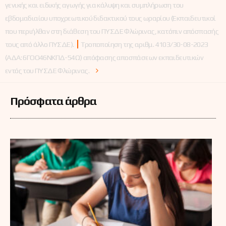
γενικής και ειδικής αγωγής για κάλυψη και συμπλήρωση του
εβδομαδιαίου υποχρεωτικού διδακτικού τους ωραρίου (Εκπαιδευτικοί
που περιήλθαν στη διάθεση του ΠΥΣΔΕ Φλώρινας, κατόπιν απόσπασής
τους από άλλο ΠΥΣΔΕ).
Τροποποίηση της αριθμ. 4103/30-08-2023
(ΑΔΑ: 6ΓΟΟ46ΝΚΠΔ-54Ω) απόφασης αποσπάσεων εκπαιδευτικών
εντός του ΠΥΣΔΕ Φλώρινας.
Πρόσφατα άρθρα