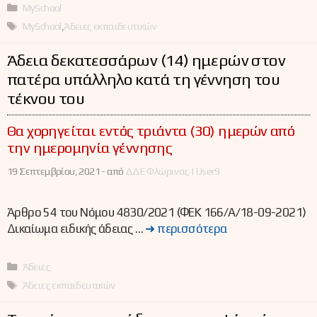
Κατηγορίες
MySchool
Ετικέτες
MySchool
,
Άδειες εκπαιδευτικών
Άδεια δεκατεσσάρων (14) ημερών στον
πατέρα υπάλληλο κατά τη γέννηση του
τέκνου του
Θα χορηγείται εντός τριάντα (30) ημερών από
την ημερομηνία γέννησης
19 Σεπτεμβρίου, 2021 -
από
ΔΔΕ Φλώρινας | User9
Άρθρο 54 του Νόμου 4830/2021 (ΦΕΚ 166/Α/18-09-2021)
Δικαίωμα ειδικής άδειας …
➜ περισσότερα
Κατηγορίες
Άδειες
Ετικέτες
Άδειες εκπαιδευτικών