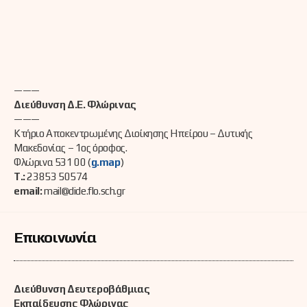
———
Διεύθυνση Δ.Ε. Φλώρινας
———
Κτήριο Αποκεντρωμένης Διοίκησης Ηπείρου – Δυτικής
Μακεδονίας – 1ος όροφος.
Φλώρινα 531 00 (
g.map
)
Τ.:
23853 50574
email:
mail@dide.flo.sch.gr
Επικοινωνία
Διεύθυνση Δευτεροβάθμιας
Εκπαίδευσης Φλώρινας