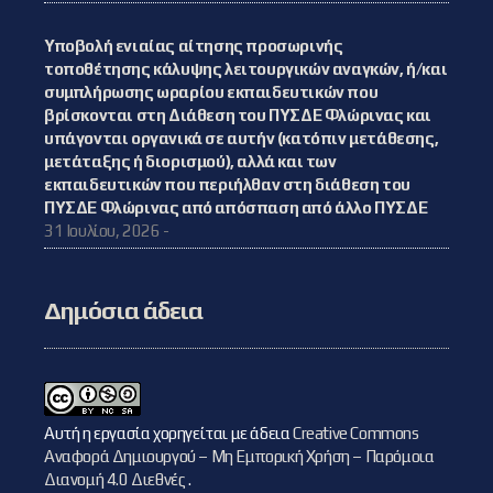
Υποβολή ενιαίας αίτησης προσωρινής
τοποθέτησης κάλυψης λειτουργικών αναγκών, ή/και
συμπλήρωσης ωραρίου εκπαιδευτικών που
βρίσκονται στη Διάθεση του ΠΥΣΔΕ Φλώρινας και
υπάγονται οργανικά σε αυτήν (κατόπιν μετάθεσης,
μετάταξης ή διορισμού), αλλά και των
εκπαιδευτικών που περιήλθαν στη διάθεση του
ΠΥΣΔΕ Φλώρινας από απόσπαση από άλλο ΠΥΣΔΕ
31 Ιουλίου, 2026 -
Δημόσια άδεια
Αυτή η εργασία χορηγείται με άδεια
Creative Commons
Αναφορά Δημιουργού – Μη Εμπορική Χρήση – Παρόμοια
Διανομή 4.0 Διεθνές
.