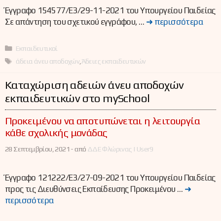
Έγγραφο 154577/Ε3/29-11-2021 του Υπουργείου Παιδείας
Σε απάντηση του σχετικού εγγράφου, …
➜ περισσότερα
Κατηγορίες
Εκπαιδευτικοί
Ετικέτες
άδεια άνευ αποδοχών
,
Άδειες εκπαιδευτικών
Καταχώριση αδειών άνευ αποδοχών
εκπαιδευτικών στο mySchool
Προκειμένου να αποτυπώνεται η λειτουργία
κάθε σχολικής μονάδας
28 Σεπτεμβρίου, 2021 -
από
ΔΔΕ Φλώρινας | User9
Έγγραφο 121222/Ε3/27-09-2021 του Υπουργείου Παιδείας
προς τις Διευθύνσεις Εκπαίδευσης Προκειμένου …
➜
περισσότερα