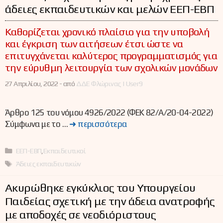
άδειες εκπαιδευτικών και μελών ΕΕΠ-ΕΒΠ
Καθορίζεται χρονικό πλαίσιο για την υποβολή
και έγκριση των αιτήσεων έτσι ώστε να
επιτυγχάνεται καλύτερος προγραμματισμός για
την εύρυθμη λειτουργία των σχολικών μονάδων
27 Απριλίου, 2022 -
από
ΔΔΕ Φλώρινας | User9
Άρθρο 125 του νόμου 4926/2022 (ΦΕΚ 82/Α/20-04-2022)
Σύμφωνα με το …
➜ περισσότερα
Κατηγορίες
ΕΕΠ-ΕΒΠ
,
Εκπαιδευτικοί
Ετικέτες
Άδειες εκπαιδευτικών
Ακυρώθηκε εγκύκλιος του Υπουργείου
Παιδείας σχετική με την άδεια ανατροφής
με αποδοχές σε νεοδιόριστους