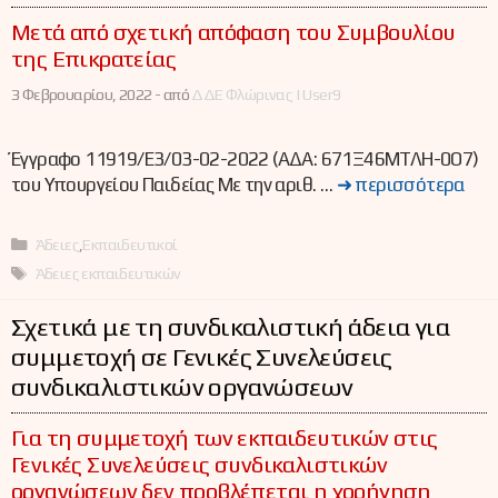
Μετά από σχετική απόφαση του Συμβουλίου
της Επικρατείας
3 Φεβρουαρίου, 2022 -
από
ΔΔΕ Φλώρινας | User9
Έγγραφο 11919/Ε3/03-02-2022 (ΑΔΑ: 671Ξ46ΜΤΛΗ-0Ο7)
του Υπουργείου Παιδείας Με την αριθ. …
➜ περισσότερα
Κατηγορίες
Άδειες
,
Εκπαιδευτικοί
Ετικέτες
Άδειες εκπαιδευτικών
Σχετικά με τη συνδικαλιστική άδεια για
συμμετοχή σε Γενικές Συνελεύσεις
συνδικαλιστικών οργανώσεων
Για τη συμμετοχή των εκπαιδευτικών στις
Γενικές Συνελεύσεις συνδικαλιστικών
οργανώσεων δεν προβλέπεται η χορήγηση