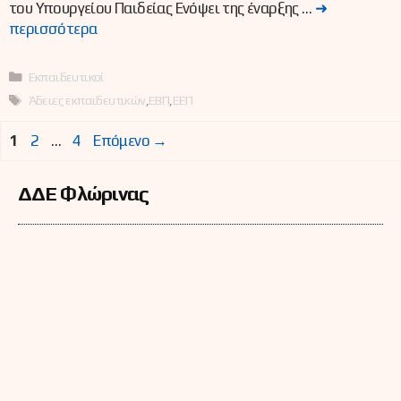
του Υπουργείου Παιδείας Ενόψει της έναρξης …
➜
περισσότερα
Κατηγορίες
Εκπαιδευτικοί
Ετικέτες
Άδειες εκπαιδευτικών
,
ΕΒΠ
,
ΕΕΠ
Σελίδα
Σελίδα
Σελίδα
1
2
…
4
Επόμενο
→
ΔΔΕ Φλώρινας