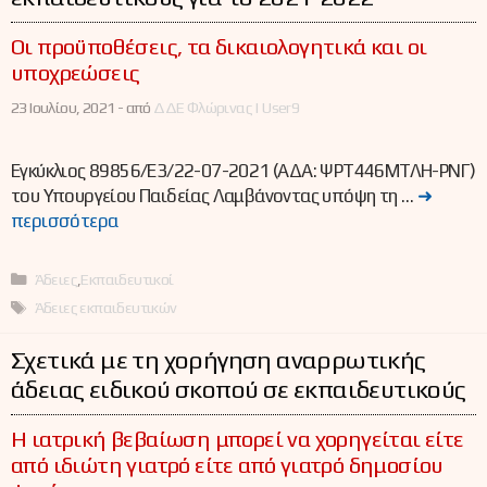
Οι προϋποθέσεις, τα δικαιολογητικά και οι
υποχρεώσεις
23 Ιουλίου, 2021 -
από
ΔΔΕ Φλώρινας | User9
Εγκύκλιος 89856/Ε3/22-07-2021 (ΑΔΑ: ΨΡΤ446ΜΤΛΗ-ΡΝΓ)
του Υπουργείου Παιδείας Λαμβάνοντας υπόψη τη …
➜
περισσότερα
Κατηγορίες
Άδειες
,
Εκπαιδευτικοί
Ετικέτες
Άδειες εκπαιδευτικών
Σχετικά με τη χορήγηση αναρρωτικής
άδειας ειδικού σκοπού σε εκπαιδευτικούς
Η ιατρική βεβαίωση μπορεί να χορηγείται είτε
από ιδιώτη γιατρό είτε από γιατρό δημοσίου