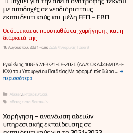
Τι ισχύει για την άδεια ανατροφής τέκνου
με αποδοχές σε νεοδιόριστους
εκπαιδευτικούς και μέλη ΕΕΠ – ΕΒΠ
Οι όροι και οι προϋποθέσεις χορήγησης και η
διάρκειά της
16 Αυγούστου, 2021 -
από
ΔΔΕ Φλώρινας | User9
Εγκύκλιος 108357/Ε3/21-08-2020 (ΑΔΑ: ΩΚΔΦ46ΜΤΛΗ-
ΙΦΧ) του Υπουργείου Παιδείας Με αφορμή πληθώρα …
➜
περισσότερα
Κατηγορίες
Άδειες
,
Εκπαιδευτικοί
Ετικέτες
Άδειες εκπαιδευτικών
Χορήγηση – ανανέωση αδειών
υπηρεσιακής εκπαίδευσης σε
εκπαιδευτικούς για το 2021-2022