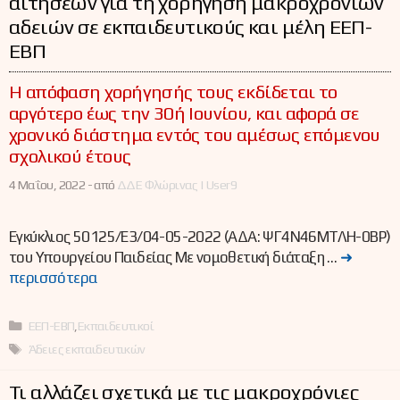
αιτήσεων για τη χορήγηση μακροχρόνιων
αδειών σε εκπαιδευτικούς και μέλη ΕΕΠ-
ΕΒΠ
Η απόφαση χορήγησής τους εκδίδεται το
αργότερο έως την 30ή Ιουνίου, και αφορά σε
χρονικό διάστημα εντός του αμέσως επόμενου
σχολικού έτους
4 Μαΐου, 2022 -
από
ΔΔΕ Φλώρινας | User9
Εγκύκλιος 50125/Ε3/04-05-2022 (ΑΔΑ: ΨΓ4Ν46ΜΤΛΗ-0ΒΡ)
του Υπουργείου Παιδείας Με νομοθετική διάταξη …
➜
περισσότερα
Κατηγορίες
ΕΕΠ-ΕΒΠ
,
Εκπαιδευτικοί
Ετικέτες
Άδειες εκπαιδευτικών
Τι αλλάζει σχετικά με τις μακροχρόνιες