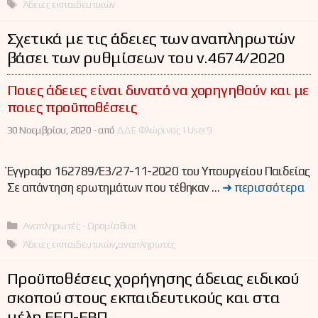
Ετικέτες
Άδειες εκπαιδευτικών
Σχετικά με τις άδειες των αναπληρωτών
βάσει των ρυθμίσεων του ν.4674/2020
Ποιες άδειες είναι δυνατό να χορηγηθούν και με
ποιες προϋποθέσεις
30 Νοεμβρίου, 2020 -
από
ΔΔΕ Φλώρινας | User9
Έγγραφο 162789/Ε3/27-11-2020 του Υπουργείου Παιδείας
Σε απάντηση ερωτημάτων που τέθηκαν …
➜ περισσότερα
Κατηγορίες
Αναπληρωτές - Ωρομίσθιοι
Ετικέτες
Άδειες εκπαιδευτικών
,
αναπληρωτές
Προϋποθέσεις χορήγησης άδειας ειδικού
σκοπού στους εκπαιδευτικούς και στα
μέλη ΕΕΠ-ΕΒΠ