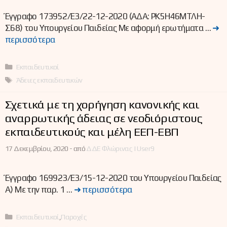
Έγγραφο 173952/Ε3/22-12-2020 (ΑΔΑ: ΡΚ5Η46ΜΤΛΗ-
Σ68) του Υπουργείου Παιδείας Με αφορμή ερωτήματα …
➜
περισσότερα
Κατηγορίες
Εκπαιδευτικοί
Ετικέτες
Άδειες εκπαιδευτικών
Σχετικά με τη χορήγηση κανονικής και
αναρρωτικής άδειας σε νεοδιόριστους
εκπαιδευτικούς και μέλη ΕΕΠ-ΕΒΠ
17 Δεκεμβρίου, 2020 -
από
ΔΔΕ Φλώρινας | User9
Έγγραφο 169923/Ε3/15-12-2020 του Υπουργείου Παιδείας
Α) Με την παρ. 1 …
➜ περισσότερα
Κατηγορίες
Εκπαιδευτικοί
,
Παροχές