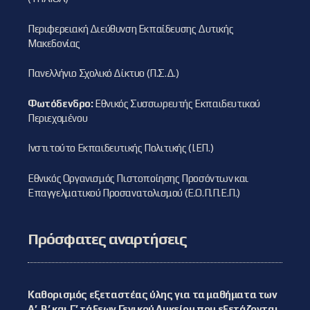
Περιφερειακή Διεύθυνση Εκπαίδευσης Δυτικής
Μακεδονίας
Πανελλήνιο Σχολικό Δίκτυο (Π.Σ.Δ.)
Φωτόδενδρο:
Εθνικός Συσσωρευτής Εκπαιδευτικού
Περιεχομένου
Ινστιτούτο Εκπαιδευτικής Πολιτικής (Ι.ΕΠ.)
Εθνικός Οργανισμός Πιστοποίησης Προσόντων και
Επαγγελματικού Προσανατολισμού (Ε.Ο.Π.Π.Ε.Π.)
Πρόσφατες αναρτήσεις
Καθορισμός εξεταστέας ύλης για τα μαθήματα των
Α’, Β’ και Γ’ τάξεων Γενικού Λυκείου που εξετάζονται