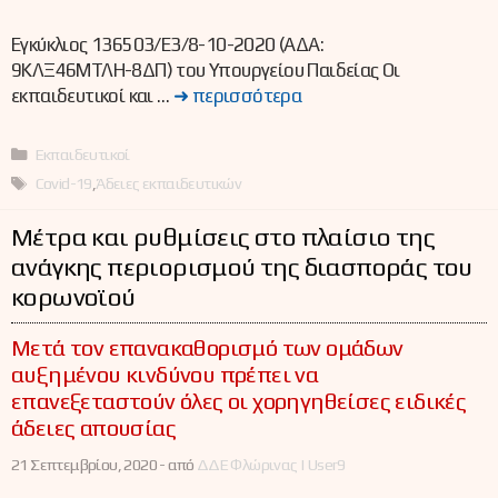
Εγκύκλιος 136503/Ε3/8-10-2020 (ΑΔΑ:
9ΚΛΞ46ΜΤΛΗ-8ΔΠ) του Υπουργείου Παιδείας Οι
εκπαιδευτικοί και …
➜ περισσότερα
Κατηγορίες
Εκπαιδευτικοί
Ετικέτες
Covid-19
,
Άδειες εκπαιδευτικών
Μέτρα και ρυθμίσεις στο πλαίσιο της
ανάγκης περιορισμού της διασποράς του
κορωνοϊού
Μετά τον επανακαθορισμό των ομάδων
αυξημένου κινδύνου πρέπει να
επανεξεταστούν όλες οι χορηγηθείσες ειδικές
άδειες απουσίας
21 Σεπτεμβρίου, 2020 -
από
ΔΔΕ Φλώρινας | User9