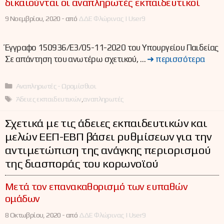
δικαιούνται οι αναπληρωτές εκπαιδευτικοί
9 Νοεμβρίου, 2020 -
από
ΔΔΕ Φλώρινας | User9
Έγγραφο 150936/Ε3/05-11-2020 του Υπουργείου Παιδείας
Σε απάντηση του ανωτέρω σχετικού, …
➜ περισσότερα
Κατηγορίες
Αναπληρωτές - Ωρομίσθιοι
Ετικέτες
Άδειες εκπαιδευτικών
,
αναπληρωτές
Σχετικά με τις άδειες εκπαιδευτικών και
μελών ΕΕΠ-ΕΒΠ βάσει ρυθμίσεων για την
αντιμετώπιση της ανάγκης περιορισμού
της διασποράς του κορωνοϊού
Μετά τον επανακαθορισμό των ευπαθών
ομάδων
8 Οκτωβρίου, 2020 -
από
ΔΔΕ Φλώρινας | User9