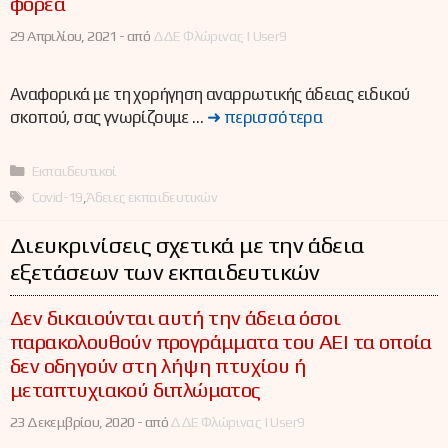
φορέα
29 Απριλίου, 2021 -
από
ΔΔΕ Φλώρινας | User9
Αναφορικά με τη χορήγηση αναρρωτικής άδειας ειδικού
σκοπού, σας γνωρίζουμε …
➜ περισσότερα
Κατηγορίες
Εκπαιδευτικοί
Ετικέτες
Covid-19
,
Άδειες εκπαιδευτικών
Διευκρινίσεις σχετικά με την άδεια
εξετάσεων των εκπαιδευτικών
Δεν δικαιούνται αυτή την άδεια όσοι
παρακολουθούν προγράμματα του ΑΕΙ τα οποία
δεν οδηγούν στη λήψη πτυχίου ή
μεταπτυχιακού διπλώματος
23 Δεκεμβρίου, 2020 -
από
ΔΔΕ Φλώρινας | User9