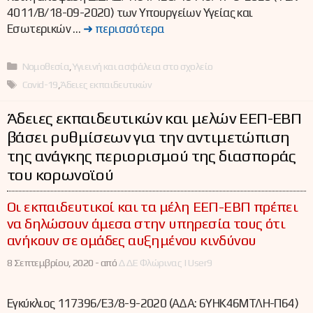
4011/Β/18-09-2020) των Υπουργείων Υγείας και
Εσωτερικών …
➜ περισσότερα
Κατηγορίες
Νομοθεσία
,
Υγιεινή και ασφάλεια στο σχολείο
Ετικέτες
Covid-19
,
Άδειες εκπαιδευτικών
Άδειες εκπαιδευτικών και μελών ΕΕΠ-ΕΒΠ
βάσει ρυθμίσεων για την αντιμετώπιση
της ανάγκης περιορισμού της διασποράς
του κορωνοϊού
Οι εκπαιδευτικοί και τα μέλη ΕΕΠ-ΕΒΠ πρέπει
να δηλώσουν άμεσα στην υπηρεσία τους ότι
ανήκουν σε ομάδες αυξημένου κινδύνου
8 Σεπτεμβρίου, 2020 -
από
ΔΔΕ Φλώρινας | User9
Εγκύκλιος 117396/Ε3/8-9-2020 (ΑΔΑ: 6ΥΗΚ46ΜΤΛΗ-Π64)