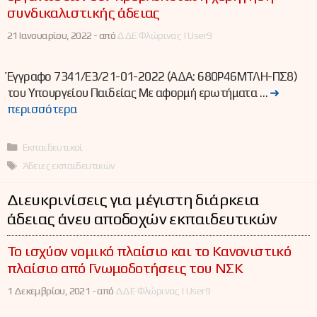
συνδικαλιστικής άδειας
21 Ιανουαρίου, 2022 -
από
ΔΔΕ Φλώρινας | User9
Έγγραφο 7341/Ε3/21-01-2022 (ΑΔΑ: 680Ρ46ΜΤΛΗ-ΠΣ8)
του Υπουργείου Παιδείας Με αφορμή ερωτήματα …
➜
περισσότερα
Κατηγορίες
Εκπαιδευτικοί
Ετικέτες
Άδειες εκπαιδευτικών
Διευκρινίσεις για μέγιστη διάρκεια
άδειας άνευ αποδοχών εκπαιδευτικών
Το ισχύον νομικό πλαίσιο και το Κανονιστικό
πλαίσιο από Γνωμοδοτήσεις του ΝΣΚ
1 Δεκεμβρίου, 2021 -
από
ΔΔΕ Φλώρινας | User9