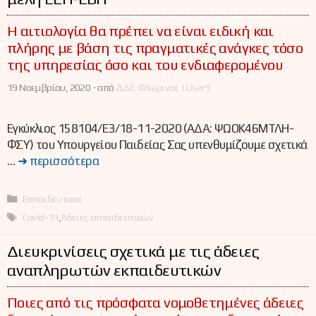
Η αιτιολογία θα πρέπει να είναι ειδική και
πλήρης με βάση τις πραγματικές ανάγκες τόσο
της υπηρεσίας όσο και του ενδιαφερομένου
19 Νοεμβρίου, 2020 -
από
ΔΔΕ Φλώρινας | User9
Εγκύκλιος 158104/Ε3/18-11-2020 (ΑΔΑ: ΨΩΟΚ46ΜΤΛΗ-
ΦΣΥ) του Υπουργείου Παιδείας Σας υπενθυμίζουμε σχετικά
…
➜ περισσότερα
Κατηγορίες
Εκπαιδευτικοί
Ετικέτες
Covid-19
,
Άδειες εκπαιδευτικών
Διευκρινίσεις σχετικά με τις άδειες
αναπληρωτών εκπαιδευτικών
Ποιες από τις πρόσφατα νομοθετημένες άδειες