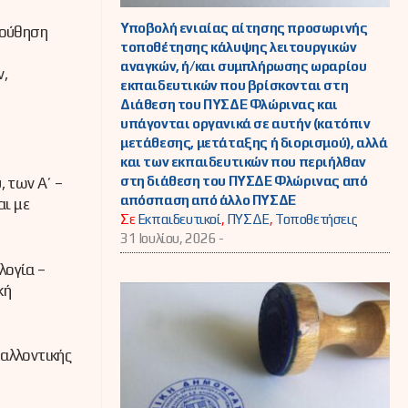
Υποβολή ενιαίας αίτησης προσωρινής
λούθηση
τοποθέτησης κάλυψης λειτουργικών
αναγκών, ή/και συμπλήρωσης ωραρίου
ν,
εκπαιδευτικών που βρίσκονται στη
Διάθεση του ΠΥΣΔΕ Φλώρινας και
υπάγονται οργανικά σε αυτήν (κατόπιν
μετάθεσης, μετάταξης ή διορισμού), αλλά
και των εκπαιδευτικών που περιήλθαν
στη διάθεση του ΠΥΣΔΕ Φλώρινας από
 των Α΄ –
απόσπαση από άλλο ΠΥΣΔΕ
αι με
Σε
Εκπαιδευτικοί
,
ΠΥΣΔΕ
,
Τοποθετήσεις
31 Ιουλίου, 2026 -
λογία –
κή
αλλοντικής