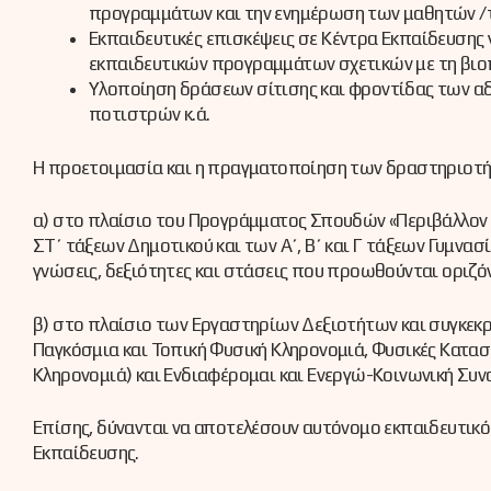
προγραμμάτων και την ενημέρωση των μαθητών /τ
Εκπαιδευτικές επισκέψεις σε Κέντρα Εκπαίδευσης γ
εκπαιδευτικών προγραμμάτων σχετικών με τη βιοπ
Υλοποίηση δράσεων σίτισης και φροντίδας των α
ποτιστρών κ.ά.
Η προετοιμασία και η πραγματοποίηση των δραστηριοτή
α) στο πλαίσιο του Προγράμματος Σπουδών «Περιβάλλον κ
ΣΤ΄ τάξεων Δημοτικού και των Α΄, Β΄ και Γ τάξεων Γυμνασ
γνώσεις, δεξιότητες και στάσεις που προωθούνται ορι
β) στο πλαίσιο των Εργαστηρίων Δεξιοτήτων και συγκεκρι
Παγκόσμια και Τοπική Φυσική Κληρονομιά, Φυσικές Κατασ
Κληρονομιά) και Ενδιαφέρομαι και Ενεργώ-Κοινωνική Συνα
Επίσης, δύνανται να αποτελέσουν αυτόνομο εκπαιδευτικ
Εκπαίδευσης.