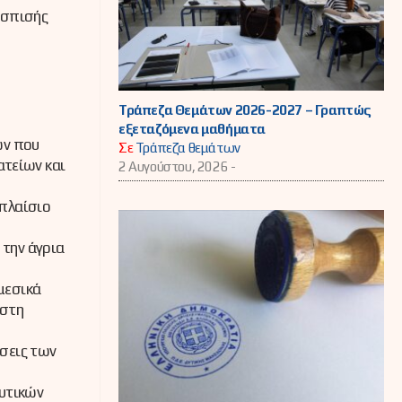
άσπισής
Τράπεζα Θεμάτων 2026-2027 – Γραπτώς
εξεταζόμενα μαθήματα
ων που
Σε
Τράπεζα θεμάτων
ατείων και
2 Αυγούστου, 2026 -
πλαίσιο
 την άγρια
μεσικά
 στη
σεις των
ευτικών