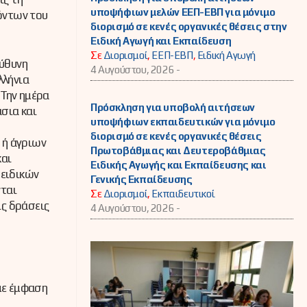
υποψήφιων μελών ΕΕΠ-ΕΒΠ για μόνιμο
όντων του
διορισμό σε κενές οργανικές θέσεις στην
Ειδική Αγωγή και Εκπαίδευση
Σε
Διορισμοί
,
ΕΕΠ-ΕΒΠ
,
Ειδική Αγωγή
εύθυνη
4 Αυγούστου, 2026 -
λλήνια
 Την ημέρα
Πρόσκληση για υποβολή αιτήσεων
σια και
υποψήφιων εκπαιδευτικών για μόνιμο
διορισμό σε κενές οργανικές θέσεις
 ή άγριων
Πρωτοβάθμιας και Δευτεροβάθμιας
και
Ειδικής Αγωγής και Εκπαίδευσης και
 ειδικών
Γενικής Εκπαίδευσης
ται
Σε
Διορισμοί
,
Εκπαιδευτικοί
ις δράσεις
4 Αυγούστου, 2026 -
με έμφαση