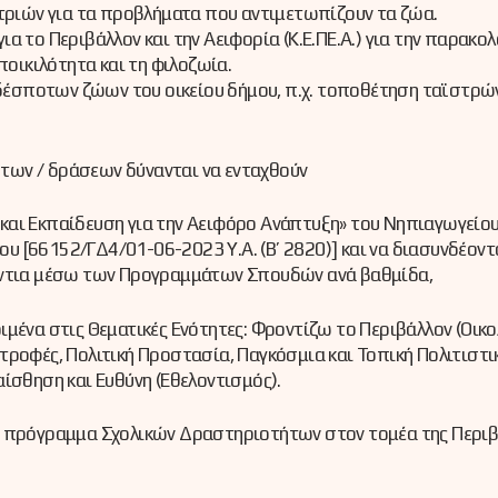
ριών για τα προβλήματα που αντιμετωπίζουν τα ζώα.
ια το Περιβάλλον και την Αειφορία (Κ.Ε.ΠΕ.Α.) για την παρακο
οικιλότητα και τη φιλοζωία.
δέσποτων ζώων του οικείου δήμου, π.χ. τοποθέτηση ταϊστρώ
των / δράσεων δύνανται να ενταχθούν
αι Εκπαίδευση για την Αειφόρο Ανάπτυξη» του Νηπιαγωγείου,
ίου [66152/ΓΔ4/01-06-2023 Υ.Α. (Β’ 2820)] και να διασυνδέοντ
ζόντια μέσω των Προγραμμάτων Σπουδών ανά βαθμίδα,
μένα στις Θεματικές Ενότητες: Φροντίζω το Περιβάλλον (Οικο
τροφές, Πολιτική Προστασία, Παγκόσμια και Τοπική Πολιτιστι
ίσθηση και Ευθύνη (Εθελοντισμός).
ό πρόγραμμα Σχολικών Δραστηριοτήτων στον τομέα της Περιβ