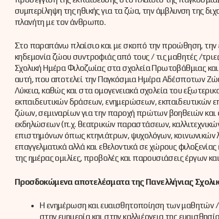
συμπερίληψη της ηθικής για τα ζώα, την άμβλυνση της δ
πλανήτη με τον άνθρωπο.
Στο παραπάνω πλαίσιο και με σκοπό την προώθηση, την ε
κηδεμονία ζώου συντροφιάς από τους / τις μαθητές /τριες
Σχολική Ημέρα Φιλοζωίας στα σχολεία Πρωτοβάθμιας και Δ
αυτή, που αποτελεί την Παγκόσμια Ημέρα Αδέσποτων Ζώω
Λύκεια, καθώς και στα ομογενειακά σχολεία του εξωτερι
εκπαιδευτικών δράσεων, ενημερώσεων, εκπαιδευτικών ε
ζώων, σεμιναρίων για την παροχή πρώτων βοηθειών και
εκδηλώσεων (π.χ. θεατρικών παραστάσεων, καλλιτεχνικών 
επιστημόνων όπως κτηνιάτρων, ψυχολόγων, κοινωνικών 
επαγγελματικά αλλά και εθελοντικά σε χώρους φιλοξενία
της ημέρας ομιλίες, προβολές και παρουσιάσεις έργων κα
Προσδοκώμενα αποτελέσματα της Πανελλήνιας Σχολι
Η ενημέρωση και ευαισθητοποίηση των μαθητών /-
στην ευημερία και στην καλλιέργεια της ευαισθησία