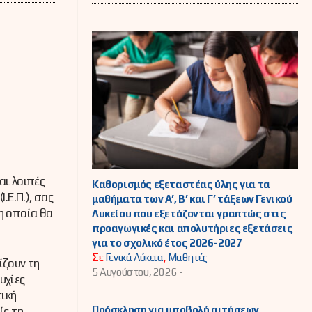
αι λοιπές
Καθορισμός εξεταστέας ύλης για τα
.Ε.Π.), σας
μαθήματα των Α’, Β’ και Γ’ τάξεων Γενικού
η οποία θα
Λυκείου που εξετάζονται γραπτώς στις
προαγωγικές και απολυτήριες εξετάσεις
για το σχολικό έτος 2026-2027
Σε
Γενικά Λύκεια
,
Μαθητές
ίζουν τη
5 Αυγούστου, 2026 -
υχίες
τική
Πρόσκληση για υποβολή αιτήσεων
ίς τη