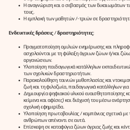
Η αναγνώριση και ο σεβασμός των δικαιωμάτων τ
τους.
Η εμπλοκή των μαθητών /-τριών σε δραστηριότητ
Ενδεικτικές δράσεις / δραστηριότητες
:
Πραγματοποίηση ομιλιών ενημέρωσης και πληροφό
ασχολούνται με τη φύλαξη άγριων ζώων ή/και ζώ
οργανώσεων.
Υλοποίηση παιδαγωγικά κατάλληλων εκπαιδευτικώ
των σχολικών δραστηριοτήτων.
Παρακολούθηση ταινιών μυθοπλασίας και ντοκιμαντ
ζωή και τη φιλοζωία, παιδαγωγικά κατάλληλων για 
Δημιουργία ψηφιακού υλικού ευαισθητοποίησης και
κείμενα και αφίσες) και διάχυσή του μέσω ανάρτησ
σχολική εφημερίδα.
Υλοποίηση πρωτοβουλίας / καμπάνιας σχετικά με
ανθρώπων απέναντι σε αυτά.
Επίσκεψη σε καταφύγια ζώων άγριας ζωής και κέ