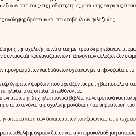
ων ζώων από τους/τις μαθητές/τριες μέσω της ενεργούς προ
ες ανάληψης δράσεων και πρωτοβουλιών φιλοζωίας.
ρησης της σχολικής κοινότητας με πρόσκληση ειδικών, ατόμ
ων συντροφιάς και εργαζόμενων ή εθελοντών φιλοζωικών σωμ
ν προγραμμάτων και δράσεων σχετικών με τη φιλοζωία, στο 
έρ έγκριτων φορέων, που σχετίζονται με τη βιοποικιλότητα,
τις ηλικίες στις οποίες απευθύνονται.
 ενημέρωσης (π.χ. ηλεκτρονικά βιβλία, πολυτροπικά και πολυ
ης στο ιστολόγιο της σχολικής μονάδας ή/και δημοσίευσή του
 την υπεράσπιση των δικαιωμάτων των ζώων και τις υποχρεώ
ντρα περίθαλψης άγριων ζώων για την παρακολούθηση εκπαιδ