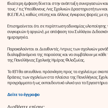
Ιδιαίτερη έμφαση δίνεται στην ανάπτυξη συνεργασιών κα
τους / τις Υπεύθυνους /νες Σχολικών Δραστηριοτήτων και
(Κ.Ε.ΠΕ.Α.), καθώς επίσης και άλλους έγκυρους φορείς με 
Επισημαίνεται ότι σε περίπτωση αδυναμίας υλοποίησης τ
συγκυριών ή αργιών), με απόφαση του Συλλόγου Διδασκό
ημερομηνία.
Παρακαλούνται οι Διευθυντές /ντριες των σχολικών μονά
διαλαμβανόμενα της παρούσας και να συμβάλουν με κάθε
της Πανελλήνιας Σχολικής Ημέρας Φιλοζωίας.
Το ΙΕΠ θα απευθύνει πρόσκληση προς τα σχολεία με σκοπ
δράσεις των σχολείων στο πλαίσιο της Πανελλήνιας Σχολ
προγράμματα ή ως εκπαιδευτικό υλικό για τα Εργαστήρια
Δείτε το έγγραφο
Διαβάστε επίσης: