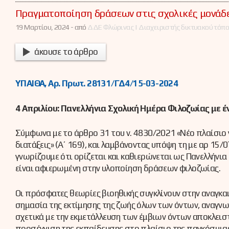
Πραγματοποίηση δράσεων στις σχολικές μονάδ
19 Μαρτίου, 2024 -
από
ΔΔΕ Φλώρινας | Διαχειριστής δικτυακού τόπ
άκουσε το άρθρο
ΥΠΑΙΘΑ, Αρ. Πρωτ. 28131/ΓΔ4/15-03-2024
4 Απριλίου: Πανελλήνια Σχολική Ημέρα Φιλοζωίας με έ
Σύμφωνα με το άρθρο 31 του ν. 4830/2021 «Νέο πλαίσιο 
διατάξεις» (A΄ 169), και λαμβάνοντας υπόψη τη με αρ 15/0
γνωρίζουμε ότι ορίζεται και καθιερώνεται ως Πανελλήνια 
είναι αφιερωμένη στην υλοποίηση δράσεων φιλοζωίας.
Οι πρόσφατες θεωρίες βιοηθικής συγκλίνουν στην αναγκ
σημασία της εκτίμησης της ζωής όλων των όντων, αναγνωρί
σχετικά με την εκμετάλλευση των έμβιων όντων αποκλεισ
προσέγγιση της εκπαίδευσης στο πλαίσιο της παγκόσμιας