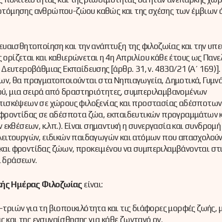
ιχοτόμησης ανθρώπου-ζώου καθώς και της σχέσης των έμβιων 
υαισθητοποίηση και την ανάπτυξη της φιλοζωίας και την υπ
 ορίζεται και καθιερώνεται η 4η Απριλίου κάθε έτους ως Πανε
ευτεροβάθμιας Εκπαίδευσης [άρθρ. 31, ν. 4830/21 (Α΄ 169)].
ν, θα πραγματοποιούνται στα Νηπιαγωγεία, Δημοτικά, Γυμνά
κού, μια σειρά από δραστηριότητες, συμπεριλαμβανομένων
πισκέψεων σε χώρους φιλοξενίας και προστασίας αδέσποτων
 φροντίδας σε αδέσποτα ζώα, εκπαιδευτικών προγραμμάτων 
εκθέσεων, κ.λπ.). Είναι σημαντική η συνεργασία και συνδρομή
λειτουργών, ειδικών παιδαγωγών και ατόμων που απασχολούν
ς και φροντίδας ζώων, προκειμένου να συμπεριλαμβάνονται στ
ι δράσεων.
κής Ημέρας Φιλοζωίας
είναι:
τριών για τη βιοποικιλότητα και τις διάφορες μορφές ζωής, 
ς και της ενσυναίσθησης για κάθε ζωντανό ον.