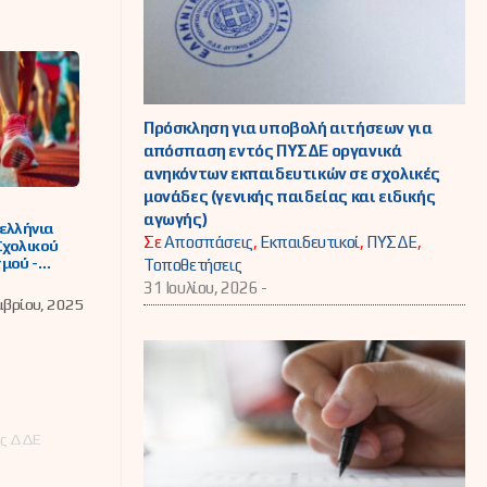
Πρόσκληση για υποβολή αιτήσεων για
απόσπαση εντός ΠΥΣΔΕ οργανικά
ανηκόντων εκπαιδευτικών σε σχολικές
μονάδες (γενικής παιδείας και ειδικής
αγωγής)
ελλήνια
Σε
Αποσπάσεις
,
Εκπαιδευτικοί
,
ΠΥΣΔΕ
,
Σχολικού
μού -
Τοποθετήσεις
ϊκή Ημέρα
31 Ιουλίου, 2026 -
ού
μβρίου, 2025
μού 2025
ης ΔΔΕ