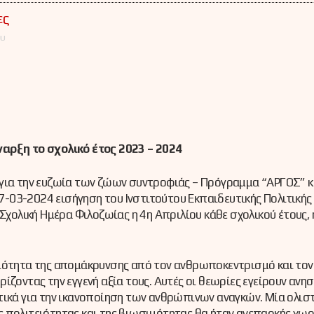
ες
ου
ναρξη το σχολικό έτος 2023 – 2024
για την ευζωία των ζώων συντροφιάς – Πρόγραμμα “AΡΓΟΣ” κ
7-03-2024 εισήγηση του Ινστιτούτου Εκπαιδευτικής Πολιτικής (Ι
Σχολική Ημέρα Φιλοζωίας η 4η Απριλίου κάθε σχολικού έτους, 
αιότητα της απομάκρυνσης από τον ανθρωποκεντρισμό και τον
ζοντας την εγγενή αξία τους. Αυτές οι θεωρίες εγείρουν ανησ
τικά για την ικανοποίηση των ανθρώπινων αναγκών. Μία ολισ
 πολιτειότητας και της βιωσιμότητας θα ήταν ανεπαρκής χωρ