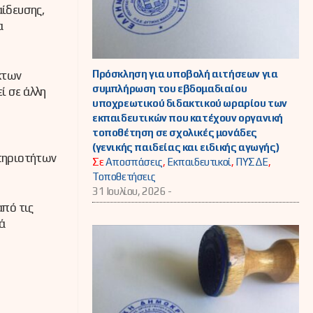
αίδευσης,
α
Πρόσκληση για υποβολή αιτήσεων για
κτων
συμπλήρωση του εβδομαδιαίου
ί σε άλλη
υποχρεωτικού διδακτικού ωραρίου των
εκπαιδευτικών που κατέχουν οργανική
τοποθέτηση σε σχολικές μονάδες
(γενικής παιδείας και ειδικής αγωγής)
στηριοτήτων
Σε
Αποσπάσεις
,
Εκπαιδευτικοί
,
ΠΥΣΔΕ
,
Τοποθετήσεις
31 Ιουλίου, 2026 -
από τις
κά