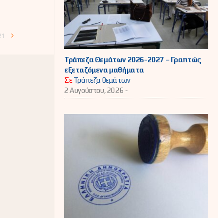
μημάτων
ύς
ρίου (IB)
ραματικά
21
ότυπα
από το
 έτος 2026-
Τράπεζα Θεμάτων 2026-2027 – Γραπτώς
εξεταζόμενα μαθήματα
Σε
Τράπεζα θεμάτων
2 Αυγούστου, 2026 -