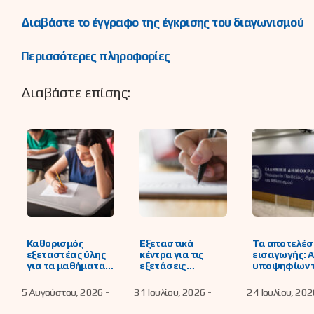
Διαβάστε το έγγραφο της έγκρισης του διαγωνισμού
Περισσότερες πληροφορίες
Διαβάστε επίσης:
Καθορισμός
Εξεταστικά
Τα αποτελέ
εξεταστέας ύλης
κέντρα για τις
εισαγωγής: Α
για τα μαθήματα
εξετάσεις
υποψηφίων 
των Α’, Β’ και Γ’
υποψηφίων της
πανελλαδικ
τάξεων Γενικού
ειδικής
εξετάσεων έ
5 Αυγούστου, 2026 -
31 Ιουλίου, 2026 -
24 Ιουλίου, 202
Λυκείου που
κατηγορίας
2026 στην
εξετάζονται
«Ελλήνων του
Τριτοβάθμια