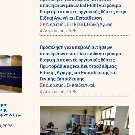
υποψήφιων μελών ΕΕΠ-ΕΒΠ για μόνιμο
διορισμό σε κενές οργανικές θέσεις στην
Ειδική Αγωγή και Εκπαίδευση
Σε
Διορισμοί
,
ΕΕΠ-ΕΒΠ
,
Ειδική Αγωγή
4 Αυγούστου, 2026 -
Πρόσκληση για υποβολή αιτήσεων
υποψήφιων εκπαιδευτικών για μόνιμο
διορισμό σε κενές οργανικές θέσεις
Πρωτοβάθμιας και Δευτεροβάθμιας
Ειδικής Αγωγής και Εκπαίδευσης και
Γενικής Εκπαίδευσης
Σε
Διορισμοί
,
Εκπαιδευτικοί
4 Αυγούστου, 2026 -
ηση
σης
ροντος για
θητές και
ήτριες που
υ, 2026 -
ύν να
υν στη Β΄