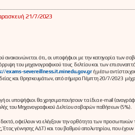
αρασκευή 21/7/2023
ύ ανακοινώνεται ότι, οι υποψήφιοι με την κατηγορία των σο
όρριψη του μηχανογραφικού τους δελτίου και των επισυναπτ
s://exams-severeillness.it.minedu.gov.gr
ή μέσω αντίστοιχο
δείας και Θρησκευμάτων, από σήμερα Πέμπτη 20/7/2023 μέχρι
γή οι υποψήφιοι θα χρησιμοποιήσουν τα ίδια e-mail (αναγράφ
βολής του Μηχανογραφικού Δελτίου σοβαρών παθήσεων (5%).
 δεκτό, οφείλουν να ελέγξουν την ορθότητα των προσωπικών 
, Έτος γέννησης ΑΔΤ) και του βαθμού απολυτηρίου, που έχουν