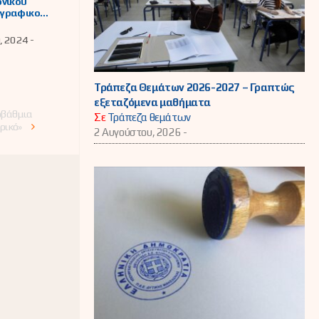
ονικού
γραφικού
υ
ίων που
, 2024 -
ν από
ς
ς για την
γή στην
Τράπεζα Θεμάτων 2026-2027 – Γραπτώς
άθμια
εξεταζόμενα μαθήματα
ευση
τοβάθμια
Σε
Τράπεζα θεμάτων
ρικό»
2 Αυγούστου, 2026 -