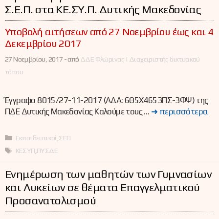
Σ.Ε.Π. στα ΚΕ.ΣΥ.Π. Δυτικής Μακεδονίας
Υποβολή αιτήσεων από 27 Νοεμβρίου έως και 4
Δεκεμβρίου 2017
27 Νοεμβρίου, 2017 -
από
ΔΔΕ Φλώρινας | Διαχειριστής δικτυακού
τόπου
Έγγραφο 8015/27-11-2017 (ΑΔΑ: 6Θ5Χ4653ΠΣ-3ΦΨ) της
ΠΔΕ Δυτικής Μακεδονίας Καλούμε τους …
➜ περισσότερα
Κατηγορίες
Εκπαιδευτικοί
,
ΣΕΠ
Ετικέτες
ΚΕΣΥΠ
,
ΠΥΣΔΕ
Ενημέρωση των μαθητών των Γυμνασίων
και Λυκείων σε θέματα Επαγγελματικού
Προσανατολισμού