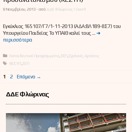
8 Νοεμβρίου, 2013 -
από
ΔΔΕ Φλώρινας | User9
Εγκύκλιος 165107/Γ7/1-11-2013 (ΑΔΑ:ΒΛ1Β9-8Σ7) του
Υπουργείου Παιδείας Το ΥΠΑΙΘ καλεί τους …
➜
περισσότερα
Κατηγορίες
Εκπαιδευτικά Προγράμματα
,
ΣΕΠ
,
Σχολικές Δράσεις
Ετικέτες
ΚΕΣΥΠ
,
ΣΕΠ
Σελίδα
Σελίδα
1
2
Επόμενο
→
ΔΔΕ Φλώρινας