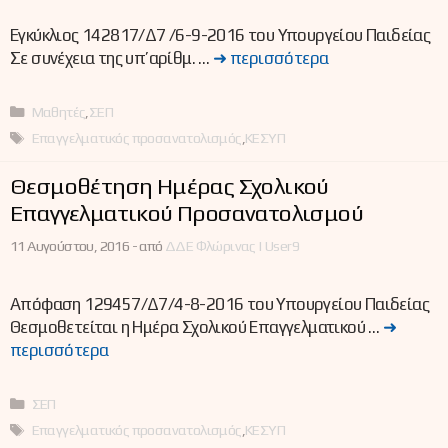
Εγκύκλιος 142817/Δ7 /6-9-2016 του Υπουργείου Παιδείας
Σε συνέχεια της υπ’αρίθμ. …
➜ περισσότερα
Κατηγορίες
Μαθητές
,
ΣΕΠ
Ετικέτες
Επαγγελματικός προσανατολισμός
,
ΚΕΣΥΠ
Θεσμοθέτηση Ημέρας Σχολικού
Επαγγελματικού Προσανατολισμού
11 Αυγούστου, 2016 -
από
ΔΔΕ Φλώρινας | User9
Απόφαση 129457/Δ7/4-8-2016 του Υπουργείου Παιδείας
Θεσμοθετείται η Ημέρα Σχολικού Επαγγελματικού …
➜
περισσότερα
Κατηγορίες
ΣΕΠ
Ετικέτες
Επαγγελματικός προσανατολισμός
,
ΚΕΣΥΠ