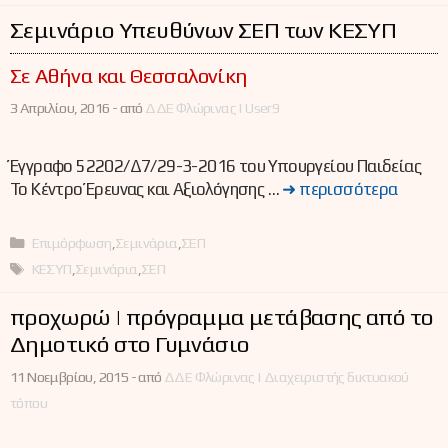
Σεμινάριο Υπευθύνων ΣΕΠ των ΚΕΣΥΠ
Σε Αθήνα και Θεσσαλονίκη
3 Απριλίου, 2016 -
από
ΔΔΕ Φλώρινας | User9
Έγγραφο 52202/Δ7/29-3-2016 του Υπουργείου Παιδείας
Το Κέντρο Έρευνας και Αξιολόγησης …
➜ περισσότερα
Κατηγορίες
Επιμόρφωση
,
Σεμινάρια
,
ΣΕΠ
Ετικέτες
ΚΕΣΥΠ
,
Σεμινάρια
,
ΣΕΠ
προχωρώ | πρόγραμμα μετάβασης από το
Δημοτικό στο Γυμνάσιο
11 Νοεμβρίου, 2015 -
από
ΔΔΕ Φλώρινας | Διαχειριστής δικτυακού
τόπου