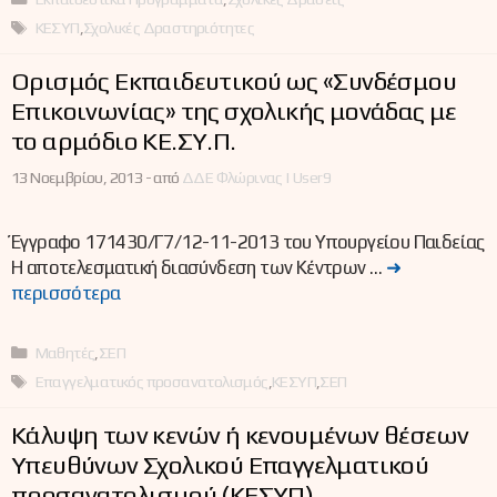
Ετικέτες
ΚΕΣΥΠ
,
Σχολικές Δραστηριότητες
Ορισμός Εκπαιδευτικού ως «Συνδέσμου
Επικοινωνίας» της σχολικής μονάδας με
το αρμόδιο ΚΕ.ΣΥ.Π.
13 Νοεμβρίου, 2013 -
από
ΔΔΕ Φλώρινας | User9
Έγγραφο 171430/Γ7/12-11-2013 του Υπουργείου Παιδείας
Η αποτελεσματική διασύνδεση των Κέντρων …
➜
περισσότερα
Κατηγορίες
Μαθητές
,
ΣΕΠ
Ετικέτες
Επαγγελματικός προσανατολισμός
,
ΚΕΣΥΠ
,
ΣΕΠ
Κάλυψη των κενών ή κενουμένων θέσεων
Υπευθύνων Σχολικού Επαγγελματικού
προσανατολισμού (ΚΕΣΥΠ)