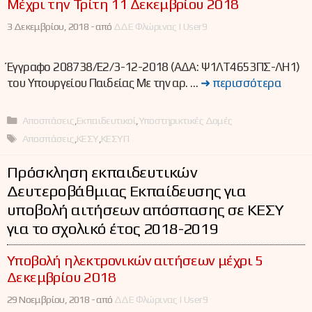
Μέχρι την Τρίτη 11 Δεκεμβρίου 2018
3 Δεκεμβρίου, 2018 -
από
ΔΔΕ Φλώρινας | User9
Έγγραφο 208738/Ε2/3-12-2018 (ΑΔΑ: Ψ1ΛΤ4653ΠΣ-ΛΗ1)
του Υπουργείου Παιδείας Με την αρ. …
➜ περισσότερα
Κατηγορίες
Αποσπάσεις
,
Εκπαιδευτικοί
,
Υποστηρικτικές Δομές
Ετικέτες
Αποσπάσεις
,
ΚΕΣΥ
,
ΚΕΣΥΠ
Πρόσκληση εκπαιδευτικών
Δευτεροβάθμιας Εκπαίδευσης για
υποβολή αιτήσεων απόσπασης σε ΚΕΣΥ
για το σχολικό έτος 2018-2019
Υποβολή ηλεκτρονικών αιτήσεων μέχρι 5
Δεκεμβρίου 2018
29 Νοεμβρίου, 2018 -
από
ΔΔΕ Φλώρινας | User9