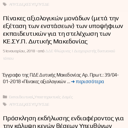
Ετικέτες
ΑΠΥΣΔΕ
,
ΚΕΣΥΠ
,
ΠΥΣΔΕ
Πίνακες αξιολογικών μονάδων (μετά την
εξέταση των ενστάσεων) των υποψήφιων
εκπαιδευτικών για τη στελέχωση των
ΚΕ.ΣΥ.Π. Δυτικής Μακεδονίας
5 Ιανουαρίου, 2018 -
από
ΔΔΕ Φλώρινας | Διαχειριστής δικτυακού
τόπου
Έγγραφο της ΠΔΕ Δυτικής Μακεδονίας Αρ. Πρωτ.: 39/04-
01-2018 «Πίνακες αξιολογικών …
➜ περισσότερα
Κατηγορίες
Εκπαιδευτικοί
,
Υποστηρικτικές Δομές
Ετικέτες
ΑΠΥΣΔΕ
,
ΚΕΣΥΠ
,
ΠΥΣΔΕ
Πρόσκληση εκδήλωσης ενδιαφέροντος για
την κάλυψη κενών θέσεων Υπευθύνων