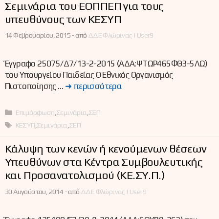
Σεμινάρια του ΕΟΠΠΕΠ για τους
υπευθύνους των ΚΕΣΥΠ
14 Φεβρουαρίου, 2015 -
από
ΔΔΕ Φλώρινας | User9
Έγγραφο 25075/Δ7/13-2-2015 (ΑΔΑ:ΨΤΩΡ465ΦΘ3-5ΛΩ)
του Υπουργείου Παιδείας Ο Εθνικός Οργανισμός
Πιστοποίησης …
➜ περισσότερα
Κατηγορίες
Επιμόρφωση
,
Σεμινάρια
,
ΣΕΠ
Ετικέτες
ΚΕΣΥΠ
,
Σεμινάρια
,
ΣΕΠ
Κάλυψη των κενών ή κενούμενων θέσεων
Υπευθύνων στα Κέντρα Συμβουλευτικής
και Προσανατολισμού (ΚΕ.ΣΥ.Π.)
30 Αυγούστου, 2014 -
από
ΔΔΕ Φλώρινας | User9