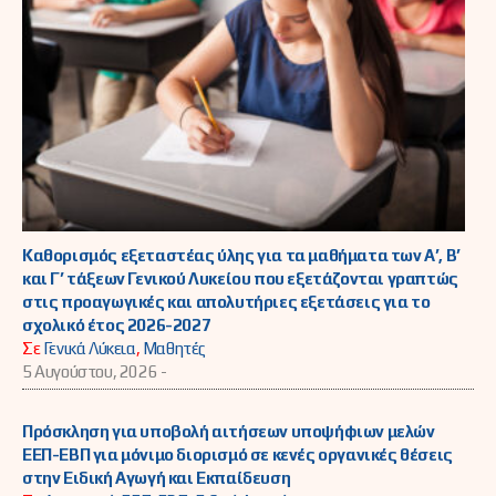
Καθορισμός εξεταστέας ύλης για τα μαθήματα των Α’, Β’
και Γ’ τάξεων Γενικού Λυκείου που εξετάζονται γραπτώς
στις προαγωγικές και απολυτήριες εξετάσεις για το
σχολικό έτος 2026-2027
Σε
Γενικά Λύκεια
,
Μαθητές
5 Αυγούστου, 2026 -
Πρόσκληση για υποβολή αιτήσεων υποψήφιων μελών
ΕΕΠ-ΕΒΠ για μόνιμο διορισμό σε κενές οργανικές θέσεις
στην Ειδική Αγωγή και Εκπαίδευση