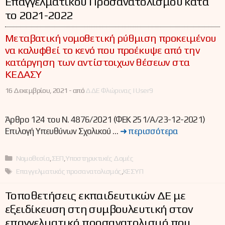
Επαγγελματικού Προσανατολισμού κατά
το 2021-2022
Μεταβατική νομοθετική ρύθμιση προκειμένου
να καλυφθεί το κενό που προέκυψε από την
κατάργηση των αντίστοιχων θέσεων στα
ΚΕΔΑΣΥ
16 Δεκεμβρίου, 2021 -
από
ΔΔΕ Φλώρινας | User9
Άρθρο 124 του Ν. 4876/2021 (ΦΕΚ 251/Α/23-12-2021)
Επιλογή Υπευθύνων Σχολικού …
➜ περισσότερα
Κατηγορίες
Νομοθεσία
,
ΣΕΠ
,
Υποστηρικτικές Δομές
Ετικέτες
Επαγγελματικός προσανατολισμός
,
ΚΕΣΥΠ
Τοποθετήσεις εκπαιδευτικών ΔΕ με
εξειδίκευση στη συμβουλευτική στον
επαγγελματικό προσανατολισμό που