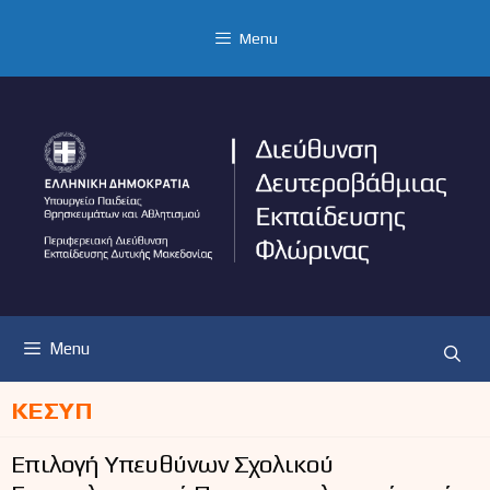
Μετάβαση
σε
Menu
περιεχόμενο
Menu
ΚΕΣΥΠ
Επιλογή Υπευθύνων Σχολικού