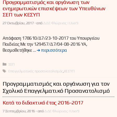
Προγραμματισμός και οργάνωση των
ενημερωτικών επισκέψεων των Υπευθύνων
ΣΕΠ των ΚΕΣΥΠ
27 Οκτωβρίου, 2017 -
από
ΔΔΕ Φλώρινας | User9
Απόφαση 178610/Δ7/23-10-2017 του Υπουργείου
Παιδείας Με την 129457/Δ7/04-08-2016 ΥΑ,
θεσμοθετήθηκε …
➜ περισσότερα
Κατηγορίες
ΣΕΠ
Ετικέτες
Επαγγελματικός προσανατολισμός
,
ΚΕΣΥΠ
Προγραμματισμός και οργάνωση για τον
Σχολικό Επαγγελματικό Προσανατολισμό
Κατά το διδακτικό έτος 2016-2017
7 Σεπτεμβρίου, 2016 -
από
ΔΔΕ Φλώρινας | User9