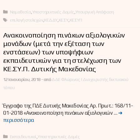
Κατηγορίες
Νομοθεσία
,
Υποστηρικτικές Δομές
,
Υπουργική Απόφαση
Ετικέτες
επιλογή στελεχών
,
ΚΕΔΔΥ
,
ΚΕΣΥ
,
ΚΕΣΥΠ
Ανακοινοποίηση πινάκων αξιολογικών
μονάδων (μετά την εξέταση των
ενστάσεων) των υποψήφιων
εκπαιδευτικών για τη στελέχωση των
ΚΕ.ΣΥ.Π. Δυτικής Μακεδονίας
12 Ιανουαρίου, 2018 -
από
ΔΔΕ Φλώρινας | Διαχειριστής δικτυακού
τόπου
Έγγραφο της ΠΔΕ Δυτικής Μακεδονίας Αρ. Πρωτ.: 168/11-
01-2018 «Ανακοινοποίηση πινάκων αξιολογικών …
➜
περισσότερα
Κατηγορίες
Εκπαιδευτικοί
,
Υποστηρικτικές Δομές