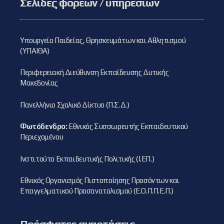
Σελίδες φορέων / υπηρεσιών
Υπουργείο Παιδείας, Θρησκευμάτων και Αθλητισμού
(ΥΠΑΙΘΑ)
Περιφερειακή Διεύθυνση Εκπαίδευσης Δυτικής
Μακεδονίας
Πανελλήνιο Σχολικό Δίκτυο (Π.Σ.Δ.)
Φωτόδενδρο:
Εθνικός Συσσωρευτής Εκπαιδευτικού
Περιεχομένου
Ινστιτούτο Εκπαιδευτικής Πολιτικής (Ι.ΕΠ.)
Εθνικός Οργανισμός Πιστοποίησης Προσόντων και
Επαγγελματικού Προσανατολισμού (Ε.Ο.Π.Π.Ε.Π.)