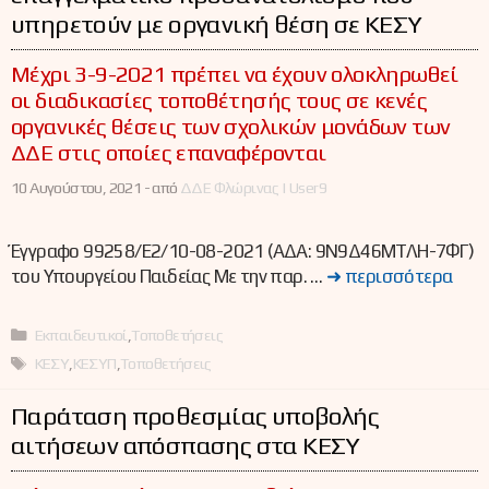
υπηρετούν με οργανική θέση σε ΚΕΣΥ
Μέχρι 3-9-2021 πρέπει να έχουν ολοκληρωθεί
οι διαδικασίες τοποθέτησής τους σε κενές
οργανικές θέσεις των σχολικών μονάδων των
ΔΔΕ στις οποίες επαναφέρονται
10 Αυγούστου, 2021 -
από
ΔΔΕ Φλώρινας | User9
Έγγραφο 99258/E2/10-08-2021 (ΑΔΑ: 9Ν9Δ46ΜΤΛΗ-7ΦΓ)
του Υπουργείου Παιδείας Με την παρ. …
➜ περισσότερα
Κατηγορίες
Εκπαιδευτικοί
,
Τοποθετήσεις
Ετικέτες
ΚΕΣΥ
,
ΚΕΣΥΠ
,
Τοποθετήσεις
Παράταση προθεσμίας υποβολής
αιτήσεων απόσπασης στα ΚΕΣΥ