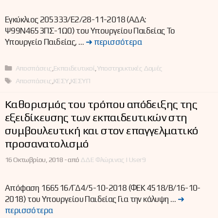
Εγκύκλιος 205333/E2/28-11-2018 (ΑΔΑ:
Ψ99Ν4653ΠΣ-1Ω0) του Υπουργείου Παιδείας Το
Υπουργείο Παιδείας, …
➜ περισσότερα
Κατηγορίες
Αποσπάσεις
,
Εκπαιδευτικοί
,
Υποστηρικτικές Δομές
Ετικέτες
Αποσπάσεις
,
ΚΕΣΥ
,
ΚΕΣΥΠ
Καθορισμός του τρόπου απόδειξης της
εξειδίκευσης των εκπαιδευτικών στη
συμβουλευτική και στον επαγγελματικό
προσανατολισμό
16 Οκτωβρίου, 2018 -
από
ΔΔΕ Φλώρινας | User9
Απόφαση 166516/ΓΔ4/5-10-2018 (ΦΕΚ 4518/Β/16-10-
2018) του Υπουργείου Παιδείας Για την κάλυψη …
➜
περισσότερα