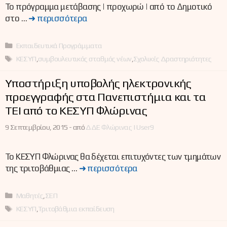
Το πρόγραμμα μετάβασης | προχωρώ | από το Δημοτικό
στο …
➜ περισσότερα
Κατηγορίες
Εκπαιδευτικά Προγράμματα
Ετικέτες
ΚΕΣΥΠ
,
συμβουλευτικός σταθμός νέων
,
Σχολικές Δραστηριότητες
Υποστήριξη υποβολής ηλεκτρονικής
προεγγραφής στα Πανεπιστήμια και τα
ΤΕΙ από το ΚΕΣΥΠ Φλώρινας
9 Σεπτεμβρίου, 2015 -
από
ΔΔΕ Φλώρινας | User9
Το ΚΕΣΥΠ Φλώρινας θα δέχεται επιτυχόντες των τμημάτων
της τριτοβάθμιας …
➜ περισσότερα
Κατηγορίες
Μαθητές
,
ΣΕΠ
Ετικέτες
ΚΕΣΥΠ
,
Τριτοβάθμια εκπαίδευση