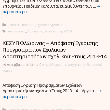
Έγγραφο 135100/Γ7/28-8-2014 (ΑΔΑ:6ΩΥΒ9-263) του
Υπουργείου Παιδείας Καλούνται οι Διευθυντές των …
➜
περισσότερα
Κατηγορίες
Εκπαιδευτικοί
,
ΣΕΠ
,
Σχολικές Δράσεις
Ετικέτες
Αποσπάσεις
,
Διοικητικές διαδικασίες
,
ΚΕΣΥΠ
ΚΕΣΥΠ Φλώρινας – Απόφαση Έγκρισης
Προγραμμάτων Σχολικών
Δραστηριοτήτων σχολικού Έτους 2013-14
19 Δεκεμβρίου, 2013 -
από
ΔΔΕ Φλώρινας | Διαχειριστής δικτυακού
τόπου
Απόφαση Έγκρισης Προγραμμάτων Σχολικών
Δραστηριοτήτων σχολικού Έτους 2013-14 – Αρχείο …
➜
περισσότερα
Κατηγορίες
Εκπαιδευτικά Προγράμματα
,
Σχολικές Δράσεις