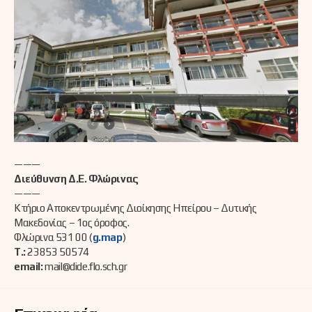
———
Διεύθυνση Δ.Ε. Φλώρινας
———
Κτήριο Αποκεντρωμένης Διοίκησης Ηπείρου – Δυτικής
Μακεδονίας – 1ος όροφος.
Φλώρινα 531 00 (
g.map
)
Τ.:
23853 50574
email:
mail@dide.flo.sch.gr