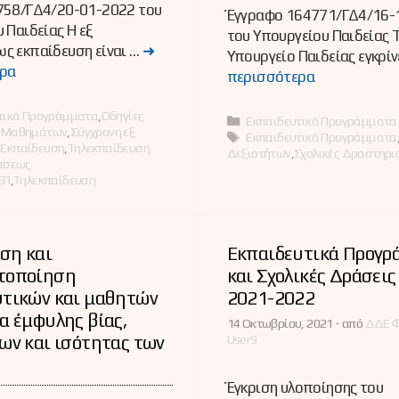
758/ΓΔ4/20-01-2022 του
Έγγραφο 164771/ΓΔ4/16-
 Παιδείας Η εξ
του Υπουργείου Παιδείας 
ς εκπαίδευση είναι …
➜
Υπουργείο Παιδείας εγκρίν
ρα
περισσότερα
ες
τικά Προγράμματα
,
Οδηγίες
Κατηγορίες
Εκπαιδευτικά Προγράμματα
ς Μαθημάτων
,
Σύγχρονη εξ
Ετικέτες
Εκπαιδευτικά Προγράμματα
Εκπαίδευση
,
Τηλεκπαίδευση
Δεξιοτήτων
,
Σχολικές Δραστηρι
άσεως
ΕΠ
,
Τηλεκπαίδευση
ση και
Εκπαιδευτικά Προγρ
τοποίηση
και Σχολικές Δράσεις 
υτικών και μαθητών
2021-2022
α έμφυλης βίας,
14 Οκτωβρίου, 2021 -
από
ΔΔΕ Φ
ων και ισότητας των
User9
Έγκριση υλοποίησης του