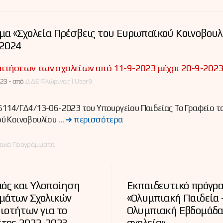
α «Σχολεία Πρέσβεις του Ευρωπαϊκού Κοινοβουλ
-2024
ιτήσεων των σχολείων από 11-9-2023 μέχρι 20-9-202
23 -
από
ΔΔΕ Φλώρινας | User9
114/ΓΔ4/13-06-2023 του Υπουργείου Παιδείας Το Γραφείο τ
ύ Κοινοβουλίου …
➜ περισσότερα
ες
τικά Προγράμματα
ός και Υλοποίηση
Εκπαιδευτικό πρόγρ
μάτων Σχολικών
«Ολυμπιακή Παιδεία 
ιοτήτων για το
Ολυμπιακή Εβδομάδα
έτος 2022-2023
σχολεία»