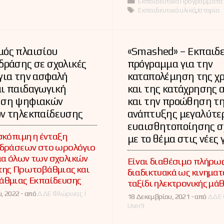
Κατηγορίες
Εκπαιδευτικά Προγράμματα
Ετικέτες
Εκπαιδευτικό υλικό
,
Ιστορία
μός πλαισίου
«Smashed» – Εκπαιδ
δράσης σε σχολικές
πρόγραμμα για την
για την ασφαλή
καταπολέμηση της χ
αι παιδαγωγική
και της κατάχρησης 
ηση ψηφιακών
και την προώθηση τ
ων τηλεκπαίδευσης
ανάπτυξης μεγαλύτε
ευαισθητοποίησης σ
σκόπιμη η ένταξη
με το θέμα στις νέες 
 δράσεων στο ωρολόγιο
α όλων των σχολικών
Είναι διαθέσιμο πλήρω
της Πρωτοβάθμιας και
διαδικτυακά ως κινημα
άθμιας Εκπαίδευσης
ταξίδι ηλεκτρονικής μά
, 2022 -
από
ΔΔΕ Φλώρινας |
18 Δεκεμβρίου, 2021 -
από
ΔΔΕ 
User9