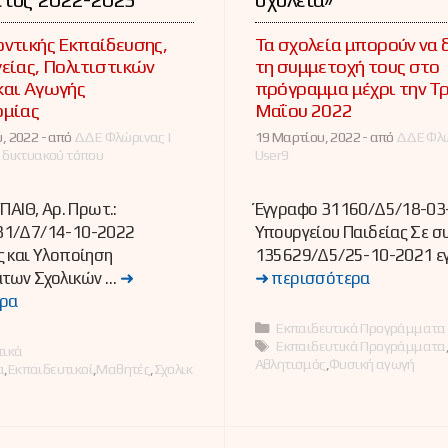
ντικής Εκπαίδευσης,
Τα σχολεία μπορούν να
είας, Πολιτιστικών
τη συμμετοχή τους στο
και Αγωγής
πρόγραμμα μέχρι την Τρ
ομίας
Μαΐου 2022
, 2022 -
από
ΔΔΕ Φλώρινας |
19 Μαρτίου, 2022 -
από
ΔΔΕ Φλώ
 δικτυακού τόπου
User9
ΠΑΙΘ, Αρ. Πρωτ.:
Έγγραφο 31160/Δ5/18-03
1/Δ7/14-10-2022
Υπουργείου Παιδείας Σε συ
 και Υλοποίηση
135629/Δ5/25-10-2021 ε
των Σχολικών …
➜
➜ περισσότερα
ρα
Κατηγορίες
Εκπαιδευτικά Προγράμματα
Ετικέτες
Εκπαιδευτικά Προγράμματα
ες
τικά
Αθλητισμός
,
Φυσική αγωγή
α
,
Εκπαιδευτικοί
,
Μαθητές
,
Σχολικ