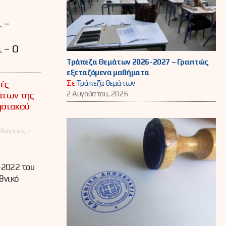
 –
 – Ο
Τράπεζα Θεμάτων 2026-2027 – Γραπτώς
εξεταζόμενα μαθήματα
ές
Σε
Τράπεζα θεμάτων
των της
2 Αυγούστου, 2026 -
ησιακού
λώρινας |
-2022 του
θνικό