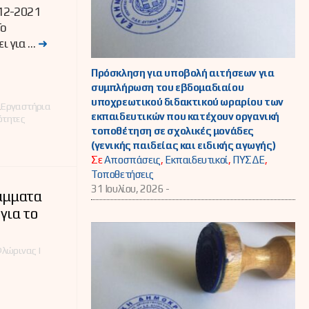
12-2021
Το
ει για …
➜
Πρόσκληση για υποβολή αιτήσεων για
συμπλήρωση του εβδομαδιαίου
υποχρεωτικού διδακτικού ωραρίου των
,
Εργαστήρια
εκπαιδευτικών που κατέχουν οργανική
ότητες
τοποθέτηση σε σχολικές μονάδες
(γενικής παιδείας και ειδικής αγωγής)
Σε
Αποσπάσεις
,
Εκπαιδευτικοί
,
ΠΥΣΔΕ
,
Τοποθετήσεις
31 Ιουλίου, 2026 -
άμματα
για το
λώρινας |