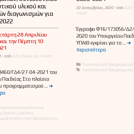
τικού υλικού και
22 Δεκεμβρίου, 2020 -
από
ΔΔΕ 
ών διαγωνισμών για
User9
-2022
Έγγραφο Φ16/173056/Δ2/
ετάρτη 28 Απριλίου
2020 του Υπουργείου Παιδ
και την Πέμπτη 10
ΥΠΑΙΘ εγκρίνει για το …
➜
021
περισσότερα
 -
από
ΔΔΕ Φλώρινας | User9
Κατηγορίες
Εκπαιδευτικά Προγράμματα
Ετικέτες
Εκπαιδευτικά Προγράμματα
8460/ΓΔ4/27-04-2021 του
 Παιδείας Στο πλαίσιο
ου προγραμματισμού …
➜
ρα
ες
αγωνισμοί
,
Εκπαιδευτικά
α
,
Σχολικές Δράσεις
μοί
,
Εκπαιδευτικά Προγράμματα