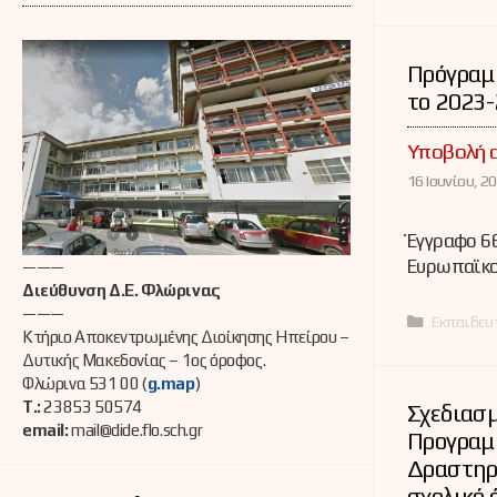
Πρόγραμμ
το 2023
Υποβολή α
16 Ιουνίου, 20
Έγγραφο 66
Ευρωπαϊκο
———
Διεύθυνση Δ.Ε. Φλώρινας
———
Κατηγορί
Εκπαιδευ
Κτήριο Αποκεντρωμένης Διοίκησης Ηπείρου –
Δυτικής Μακεδονίας – 1ος όροφος.
Φλώρινα 531 00 (
g.map
)
Τ.:
23853 50574
Σχεδιασμ
email:
mail@dide.flo.sch.gr
Προγραμ
Δραστηρ
σχολικό 