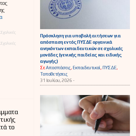
τος
ης
α
,
Σχολικές
Πρόσκληση για υποβολή αιτήσεων για
απόσπαση εντός ΠΥΣΔΕ οργανικά
,
Σχολικές
ανηκόντων εκπαιδευτικών σε σχολικές
μονάδες (γενικής παιδείας και ειδικής
αγωγής)
Σε
Αποσπάσεις
,
Εκπαιδευτικοί
,
ΠΥΣΔΕ
,
Τοποθετήσεις
31 Ιουλίου, 2026 -
άμματα
στικής
τά το