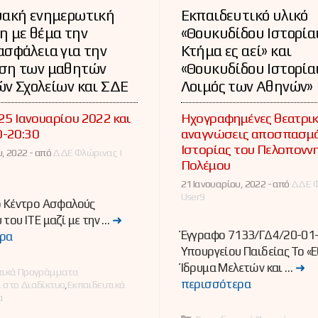
υακή ενημερωτική
Εκπαιδευτικό υλικό
η με θέμα την
«Θουκυδίδου Ιστορίαι
σφάλεια για την
Κτήμα ες αεί» και
ση των μαθητών
«Θουκυδίδου Ιστορίαι
ν Σχολείων και ΣΔΕ
Λοιμός των Αθηνών»
 25 Ιανουαρίου 2022 και
Ηχογραφημένες θεατρικ
0-20:30
αναγνώσεις αποσπασμά
Ιστορίας του Πελοπονν
, 2022 -
από
ΔΔΕ Φλώρινας |
Πολέμου
21 Ιανουαρίου, 2022 -
από
ΔΔΕ Φ
User9
ό Κέντρο Ασφαλούς
 του ΙΤΕ μαζί με την …
➜
Έγγραφο 7133/ΓΔ4/20-01
ρα
Υπουργείου Παιδείας Το «Ε
Ίδρυμα Μελετών και …
➜
ες
τικά Προγράμματα
περισσότερα
 στο Διαδίκτυο
,
Εκπαιδευτικά
α