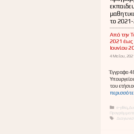
εκπαιδευ
μαθητικ
το 2021
Από την Τ
2021 έως 
Ιουνίου 2
4 Μαΐου, 2021
Έγγραφο 4
Υπουργείου
του ετήσι
περισσότε
Κατηγορί
e-yliko
,
Δι
Προγράμματ
Ετικέτες
Διαγωνισ