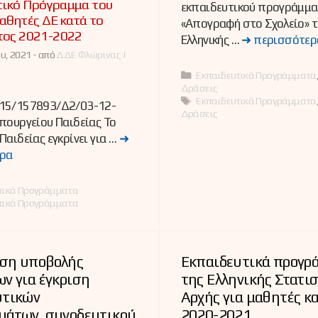
τικό Πρόγραμμα του
εκπαιδευτικού προγράμμα
μαθητές ΔΕ κατά το
«Απογραφή στο Σχολείο» τ
τος 2021-2022
Ελληνικής …
➜ περισσότερ
υ, 2021 -
από
ΔΔΕ Φλώρινας |
Κατηγορίες
Εκπαιδευτικά Προγράμματα
Δράσεις
Ετικέτες
Εκπαιδευτικά Προγράμματα
15/157893/Δ2/03-12-
Δράσεις
πουργείου Παιδείας Το
Παιδείας εγκρίνει για …
➜
ρα
ες
τικά Προγράμματα
τικά Προγράμματα
ση υποβολής
Εκπαιδευτικά προγρ
ν για έγκριση
της Ελληνικής Στατι
υτικών
Αρχής για μαθητές κα
μάτων, συνοδευτικού
2020-2021