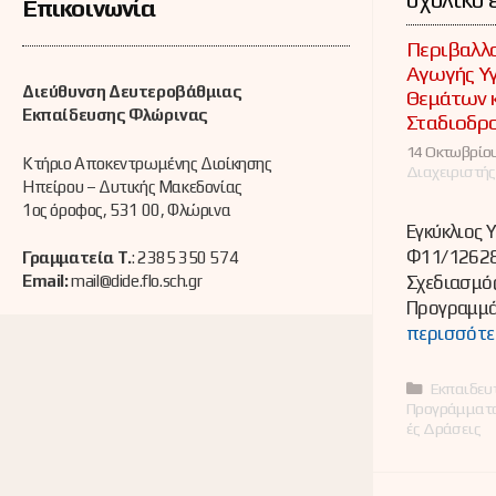
Επικοινωνία
Περιβαλλο
Αγωγής Υγ
Διεύθυνση Δευτεροβάθμιας
Θεμάτων 
Εκπαίδευσης Φλώρινας
Σταδιοδρ
14 Οκτωβρίου
Κτήριο Αποκεντρωμένης Διοίκησης
Διαχειριστής
Ηπείρου – Δυτικής Μακεδονίας
1ος όροφος, 531 00, Φλώρινα
Εγκύκλιος Υ
Φ11/12628
Γραμματεία Τ.
: 2385 350 574
Email:
mail@dide.flo.sch.gr
Σχεδιασμός
Προγραμμά
περισσότε
Κατηγορί
Εκπαιδευ
Προγράμματ
ές Δράσεις