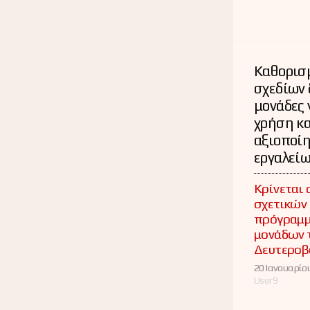
Καθορισ
σχεδίων 
μονάδες 
χρήση κ
αξιοποί
εργαλεί
Κρίνεται 
σχετικών
πρόγραμμ
μονάδων 
Δευτεροβ
20 Ιανουαρίου
User9