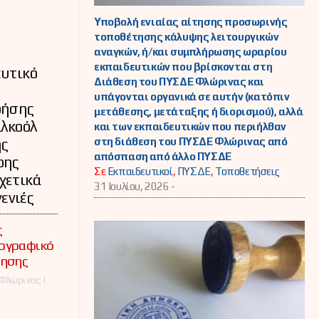
Υποβολή ενιαίας αίτησης προσωρινής
τοποθέτησης κάλυψης λειτουργικών
αναγκών, ή/και συμπλήρωσης ωραρίου
εκπαιδευτικών που βρίσκονται στη
ευτικό
Διάθεση του ΠΥΣΔΕ Φλώρινας και
υπάγονται οργανικά σε αυτήν (κατόπιν
ρήσης
μετάθεσης, μετάταξης ή διορισμού), αλλά
αλκοόλ
και των εκπαιδευτικών που περιήλθαν
στη διάθεση του ΠΥΣΔΕ Φλώρινας από
ης
απόσπαση από άλλο ΠΥΣΔΕ
ρης
Σε
Εκπαιδευτικοί
,
ΠΥΣΔΕ
,
Τοποθετήσεις
χετικά
31 Ιουλίου, 2026 -
γενιές
ς
τογραφικό
θησης
Φλώρινας |