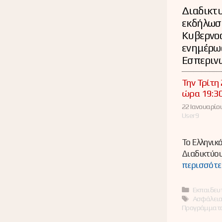
Διαδικτ
εκδήλωσ
Κυβερνοα
ενημέρω
Εσπερινώ
Την Τρίτη
ώρα 19:3
22 Ιανουαρίου
User9
Το Ελληνικ
Διαδικτύου
περισσότε
Κατηγορί
Εκπαιδευ
Ετικέτες
Ασφάλεια
Προγράμματ