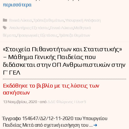
περισσότερα
Κατηγορίες
Γενικά Λύκεια
,
Τράπεζα θεμάτων
,
Υπουργική Απόφαση
Ετικέτες
Απολυτήριες Εξετάσεις
,
Γενικό Λύκειο
,
Μαθητικά
θέματα
,
Προαγωγικές Εξετάσεις
,
Τράπεζα Θεμάτων
«Στοιχεία Πιθανοτήτων και Στατιστικής»
– Μάθημα Γενικής Παιδείας που
διδάσκεται στην ΟΠ Ανθρωπιστικών στην
Γ’ ΓΕΛ
Εκδόθηκε το βιβλίο με τις λύσεις των
ασκήσεων
13 Νοεμβρίου, 2020 -
από
ΔΔΕ Φλώρινας | User9
Έγγραφο 154647/Δ2/12-11-2020 του Υπουργείου
Παιδείας Μετά από σχετική εισήγηση του …
➜