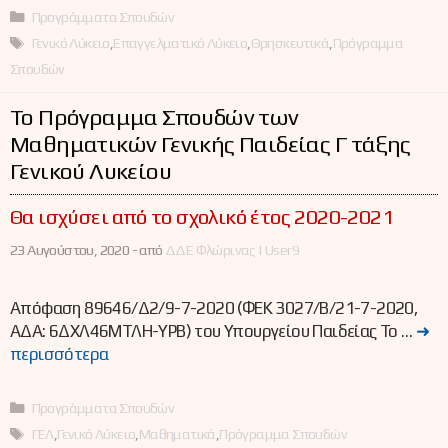
Κατηγορίες
Προγράμματα Σπουδών
Ετικέτες
Γενικό Λύκειο
,
Επαγγελματικό Λύκειο
,
Θρησκευτικά
,
Πρόγραμμα
Σπουδών
Το Πρόγραμμα Σπουδών των
Μαθηματικών Γενικής Παιδείας Γ΄ τάξης
Γενικού Λυκείου
Θα ισχύσει από το σχολικό έτος 2020-2021
23 Αυγούστου, 2020 -
από
ΔΔΕ Φλώρινας | User9
Απόφαση 89646/Δ2/9-7-2020 (ΦΕΚ 3027/Β/21-7-2020,
ΑΔΑ: 6ΔΧΛ46ΜΤΛΗ-ΥΡΒ) του Υπουργείου Παιδείας Το …
➜
περισσότερα
Κατηγορίες
Προγράμματα Σπουδών
Ετικέτες
ΓΕΛ
,
Γενικό Λύκειο
,
Μαθηματικά
,
Πρόγραμμα Σπουδών