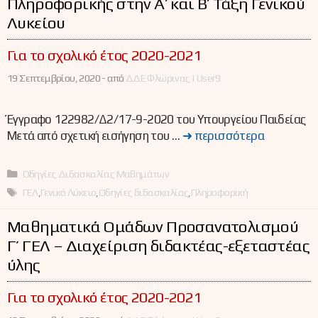
Πληροφορικής στην Α’ και Β’ Τάξη Γενικού
Λυκείου
Για το σχολικό έτος 2020-2021
19 Σεπτεμβρίου, 2020 -
από
ΔΔΕ Φλώρινας | User9
Έγγραφο 122982/Δ2/17-9-2020 του Υπουργείου Παιδείας
Μετά από σχετική εισήγηση του …
➜ περισσότερα
Κατηγορίες
Οδηγίες Διδασκαλίας Μαθημάτων
Ετικέτες
ΓΕΛ
,
Γενικό Λύκειο
,
Οδηγίες διδασκαλίας
,
Πληροφορική
Μαθηματικά Ομάδων Προσανατολισμού
Γ’ ΓΕΛ – Διαχείριση διδακτέας-εξεταστέας
ύλης
Για το σχολικό έτος 2020-2021