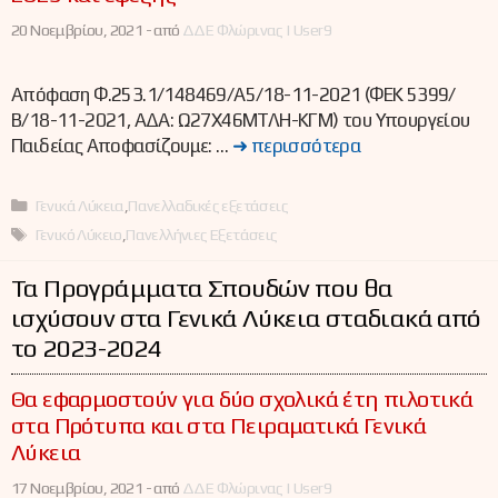
20 Νοεμβρίου, 2021 -
από
ΔΔΕ Φλώρινας | User9
Απόφαση Φ.253.1/148469/Α5/18-11-2021 (ΦΕΚ 5399/
Β/18-11-2021, ΑΔΑ: Ω27Χ46ΜΤΛΗ-ΚΓΜ) του Υπουργείου
Παιδείας Αποφασίζουμε: …
➜ περισσότερα
Κατηγορίες
Γενικά Λύκεια
,
Πανελλαδικές εξετάσεις
Ετικέτες
Γενικό Λύκειο
,
Πανελλήνιες Εξετάσεις
Τα Προγράμματα Σπουδών που θα
ισχύσουν στα Γενικά Λύκεια σταδιακά από
το 2023-2024
Θα εφαρμοστούν για δύο σχολικά έτη πιλοτικά
στα Πρότυπα και στα Πειραματικά Γενικά
Λύκεια
17 Νοεμβρίου, 2021 -
από
ΔΔΕ Φλώρινας | User9