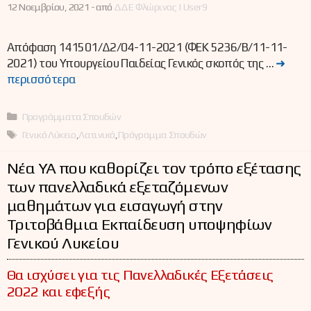
12 Νοεμβρίου, 2021 -
από
ΔΔΕ Φλώρινας | User9
Απόφαση 141501/Δ2/04-11-2021 (ΦΕΚ 5236/Β/11-11-
2021) του Υπουργείου Παιδείας Γενικός σκοπός της …
➜
περισσότερα
Κατηγορίες
Προγράμματα Σπουδών
Ετικέτες
Γενικό Λύκειο
,
Λατινικά
,
Πρόγραμμα Σπουδών
Νέα ΥΑ που καθορίζει τον τρόπο εξέτασης
των πανελλαδικά εξεταζόμενων
μαθημάτων για εισαγωγή στην
Τριτοβάθμια Εκπαίδευση υποψηφίων
Γενικού Λυκείου
Θα ισχύσει για τις Πανελλαδικές Εξετάσεις
2022 και εφεξής