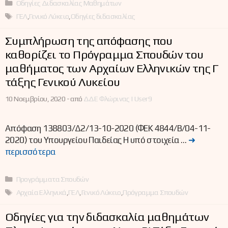
Κατηγορίες
Οδηγίες Διδασκαλίας Μαθημάτων
Ετικέτες
ΓΕΛ
,
Γενικό Λύκειο
,
Οδηγίες διδασκαλίας
Συμπλήρωση της απόφασης που
καθορίζει το Πρόγραμμα Σπουδών του
μαθήματος των Αρχαίων Ελληνικών της Γ΄
τάξης Γενικού Λυκείου
10 Νοεμβρίου, 2020 -
από
ΔΔΕ Φλώρινας | User9
Απόφαση 138803/Δ2/13-10-2020 (ΦΕΚ 4844/Β/04-11-
2020) του Υπουργείου Παιδείας Η υπό στοιχεία …
➜
περισσότερα
Κατηγορίες
Προγράμματα Σπουδών
Ετικέτες
Αρχαία Ελληνικά
,
ΓΕΛ
,
Γενικό Λύκειο
,
Πρόγραμμα Σπουδών
Οδηγίες για την διδασκαλία μαθημάτων