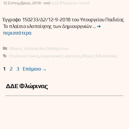
12 Σεπτεμβρίου, 2018 -
από
ΔΔΕ Φλώρινας | User9
Έγγραφο 150233/Δ2/12-9-2018 του Υπουργείου Παιδείας
Το πλαίσιο υλοποίησης των Δημιουργικών …
➜
περισσότερα
Κατηγορίες
Οδηγίες Διδασκαλίας Μαθημάτων
Ετικέτες
ΓΕΛ
,
Γενικό Λύκειο
,
Δημιουργικές εργασίες
,
Οδηγίες διδασκαλίας
Σελίδα
Σελίδα
Σελίδα
1
2
3
Επόμενο
→
ΔΔΕ Φλώρινας