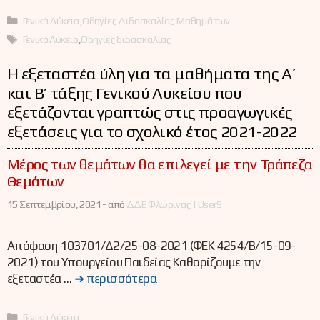
Κατηγορίες
Γενικά Λύκεια
,
Οδηγίες Διδασκαλίας Μαθημάτων
Ετικέτες
Γενικό Λύκειο
,
Οδηγίες διδασκαλίας
Η εξεταστέα ύλη για τα μαθήματα της Α’
και Β’ τάξης Γενικού Λυκείου που
εξετάζονται γραπτώς στις προαγωγικές
εξετάσεις για το σχολικό έτος 2021-2022
Μέρος των θεμάτων θα επιλεγεί με την Τράπεζα
Θεμάτων
15 Σεπτεμβρίου, 2021 -
από
ΔΔΕ Φλώρινας | User9
Απόφαση 103701/Δ2/25-08-2021 (ΦΕΚ 4254/Β/15-09-
2021) του Υπουργείου Παιδείας Καθορίζουμε την
εξεταστέα …
➜ περισσότερα
Κατηγορίες
Γενικά Λύκεια