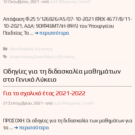
12 Οκτωβρίου, 2021 -
από
ΔΔΕ Φλώρινας | User9
Απόφαση Φ.251/126826/Α5/07-10-2021 (ΦΕΚ 4677/Β/11-
10-2021, ΑΔΑ: 9ΟΙΦ46ΜΤΛΗ-8ΨΛ) του Υπουργείου
Παιδείας Τα …
➜ περισσότερα
Κατηγορίες
Πανελλαδικές εξετάσεις
Ετικέτες
Γενικό Λύκειο
,
Πανελλήνιες Εξετάσεις
Οδηγίες για τη διδασκαλία μαθημάτων
στο Γενικό Λύκειο
Για το σχολικό έτος 2021-2022
21 Σεπτεμβρίου, 2021 -
από
ΔΔΕ Φλώρινας | User9
ΠΡΟΣΟΧΗ: Οι οδηγίες για τη διδασκαλία των μαθημάτων για
το …
➜ περισσότερα