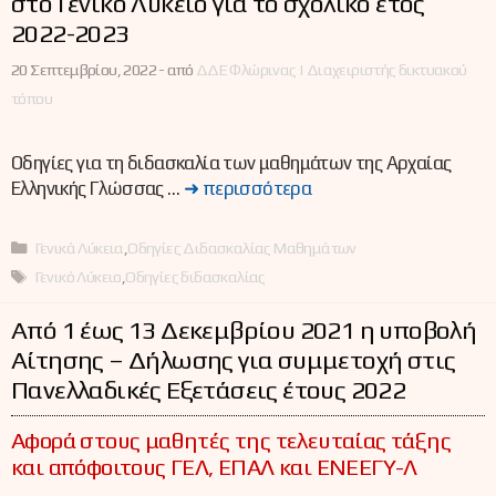
στο Γενικό Λύκειο για το σχολικό έτος
2022-2023
20 Σεπτεμβρίου, 2022 -
από
ΔΔΕ Φλώρινας | Διαχειριστής δικτυακού
τόπου
Οδηγίες για τη διδασκαλία των μαθημάτων της Αρχαίας
Ελληνικής Γλώσσας …
➜ περισσότερα
Κατηγορίες
Γενικά Λύκεια
,
Οδηγίες Διδασκαλίας Μαθημάτων
Ετικέτες
Γενικό Λύκειο
,
Οδηγίες διδασκαλίας
Από 1 έως 13 Δεκεμβρίου 2021 η υποβολή
Αίτησης – Δήλωσης για συμμετοχή στις
Πανελλαδικές Εξετάσεις έτους 2022
Αφορά στους μαθητές της τελευταίας τάξης
και απόφοιτους ΓΕΛ, ΕΠΑΛ και ΕΝΕΕΓΥ-Λ