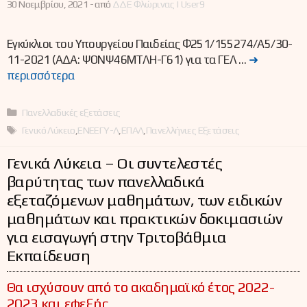
30 Νοεμβρίου, 2021 -
από
ΔΔΕ Φλώρινας | User9
Εγκύκλιοι του Υπουργείου Παιδείας Φ251/155274/Α5/30-
11-2021 (ΑΔΑ: ΨΟΝΨ46ΜΤΛΗ-Γ61) για τα ΓΕΛ …
➜
περισσότερα
Κατηγορίες
Πανελλαδικές εξετάσεις
Ετικέτες
Γενικό Λύκειο
,
ΕΝΕΕΓΥ-Λ
,
ΕΠΑΛ
,
Πανελλήνιες Εξετάσεις
Γενικά Λύκεια – Οι συντελεστές
βαρύτητας των πανελλαδικά
εξεταζόμενων μαθημάτων, των ειδικών
μαθημάτων και πρακτικών δοκιμασιών
για εισαγωγή στην Τριτοβάθμια
Εκπαίδευση
Θα ισχύσουν από το ακαδημαϊκό έτος 2022-
2023 και εφεξής