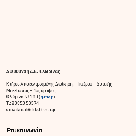
———
Διεύθυνση Δ.Ε. Φλώρινας
———
Κτήριο Αποκεντρωμένης Διοίκησης Ηπείρου – Δυτικής
Μακεδονίας – 1ος όροφος.
Φλώρινα 531 00 (
g.map
)
Τ.:
23853 50574
email:
mail@dide.flo.sch.gr
Επικοινωνία