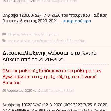
19 Σεπτεμβρίου, 2020 -
από
ΔΔΕ Φλώρινας | User9
Έγγραφο 123000/Δ2/17-9-2020 του Υπουργείου Παιδείας
Για το σχολικό έτος 2020-2021 …
➜ περισσότερα
Κατηγορίες
Οδηγίες Διδασκαλίας Μαθημάτων
Ετικέτες
ΓΕΛ
,
Γενικό Λύκειο
,
Μαθηματικά
,
Οδηγίες διδασκαλίας
Διδασκαλία ξένης γλώσσας στο Γενικό
Λύκειο από το 2020-2021
Όλοι οι μαθητές διδάσκονται το μάθημα των
Αγγλικών και στις τρείς τάξεις του Γενικού
Λυκείου
26 Αυγούστου, 2020 -
από
ΔΔΕ Φλώρινας | User9
Απόφαση 105226/Δ2/12-8-2020 (ΦΕΚ 3523/Β/25-8-2020,
ΑΔΑ: 6ΜΨΙ46ΜΤΛΗ-8ΨΓ) του Υπουργείου Παιδείας Άρθρο