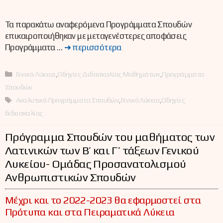
Τα παρακάτω αναφερόμενα Προγράμματα Σπουδών
επικαιροποιήθηκαν με μεταγενέστερες αποφάσεις
Προγράμματα …
➜ περισσότερα
Κατηγορίες
Γενικά Λύκεια
,
Οδηγίες Διδασκαλίας Μαθημάτων
,
Προγράμματα
Σπουδών
Ετικέτες
Αναλυτικά Προγράμματα Σπουδών
,
Γενικό Λύκειο
,
Οδηγίες
διδασκαλίας
Πρόγραμμα Σπουδών του μαθήματος των
Λατινικών των Β’ και Γ’ τάξεων Γενικού
Λυκείου- Ομάδας Προσανατολισμού
Ανθρωπιστικών Σπουδών
Μέχρι και το 2022-2023 θα εφαρμοστεί στα
Πρότυπα και στα Πειραματικά Λύκεια