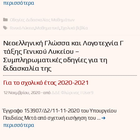
περισσότερα
Κατηγορίες
Οδηγίες Διδασκαλίας Μαθημάτων
Ετικέτες
Γενικό Λύκειο
,
Μαθηματικά
,
Σχολικά βιβλία
Νεοελληνική Γλώσσα και Λογοτεχνία Γ΄
τάξης Γενικού Λυκείου –
Συμπληρωματικές οδηγίες για τη
διδασκαλία της
Για το σχολικό έτος 2020-2021
12 Νοεμβρίου, 2020 -
από
ΔΔΕ Φλώρινας | User9
Έγγραφο 153907/Δ2/11-11-2020 του Υπουργείου
Παιδείας Μετά από σχετική εισήγηση του …
➜
περισσότερα