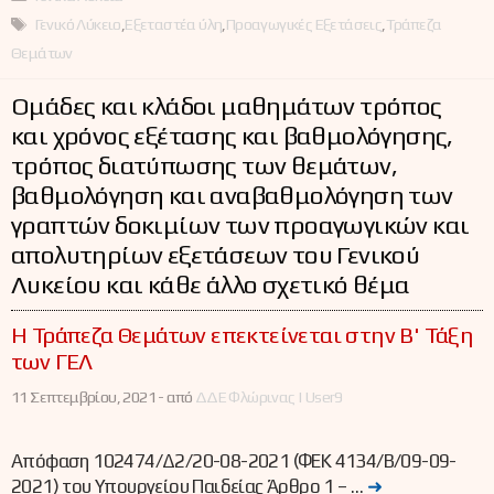
Ετικέτες
Γενικό Λύκειο
,
Εξεταστέα ύλη
,
Προαγωγικές Εξετάσεις
,
Τράπεζα
Θεμάτων
Ομάδες και κλάδοι μαθημάτων τρόπος
και χρόνος εξέτασης και βαθμολόγησης,
τρόπος διατύπωσης των θεμάτων,
βαθμολόγηση και αναβαθμολόγηση των
γραπτών δοκιμίων των προαγωγικών και
απολυτηρίων εξετάσεων του Γενικού
Λυκείου και κάθε άλλο σχετικό θέμα
Η Τράπεζα Θεμάτων επεκτείνεται στην Β' Τάξη
των ΓΕΛ
11 Σεπτεμβρίου, 2021 -
από
ΔΔΕ Φλώρινας | User9
Απόφαση 102474/Δ2/20-08-2021 (ΦΕΚ 4134/Β/09-09-
2021) του Υπουργείου Παιδείας Άρθρο 1 – …
➜