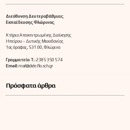
Διεύθυνση Δευτεροβάθμιας
Εκπαίδευσης Φλώρινας
Κτήριο Αποκεντρωμένης Διοίκησης
Ηπείρου – Δυτικής Μακεδονίας
1ος όροφος, 531 00, Φλώρινα
Γραμματεία Τ.
: 2385 350 574
Email:
mail@dide.flo.sch.gr
Πρόσφατα άρθρα