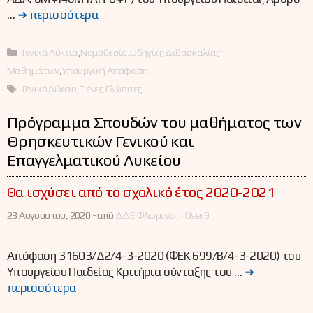
…
➜ περισσότερα
Κατηγορίες
Γενικά Λύκεια
,
Νομοθεσία
,
Οδηγίες Διδασκαλίας
Μαθημάτων
,
Υπουργική Απόφαση
Ετικέτες
Γενικό Λύκειο
,
Ξένες Γλώσσες
Πρόγραμμα Σπουδών του μαθήματος των
Θρησκευτικών Γενικού και
Επαγγελματικού Λυκείου
Θα ισχύσει από το σχολικό έτος 2020-2021
23 Αυγούστου, 2020 -
από
ΔΔΕ Φλώρινας | User9
Απόφαση 31603/Δ2/4-3-2020 (ΦΕΚ 699/Β/4-3-2020) του
Υπουργείου Παιδείας Κριτήρια σύνταξης του …
➜
περισσότερα