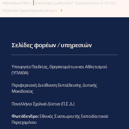
ΕΝ.Ε.Ε.ΓΥ.-Λ. στις
Μονάδων ΕΠΑΛ»
Επισκέψεις μαθητών Γ΄ Γυμνασίου και Α΄ ΓΕΛ σε
προαγωγικές
ΕΠΑΛ και Εργαστηριακά Κέντρα
εξετάσεις
σχολικού έτους
2023-2024
Σελίδες φορέων / υπηρεσιών
Υπουργείο Παιδείας, Θρησκευμάτων και Αθλητισμού
(ΥΠΑΙΘΑ)
Περιφερειακή Διεύθυνση Εκπαίδευσης Δυτικής
Μακεδονίας
Πανελλήνιο Σχολικό Δίκτυο (Π.Σ.Δ.)
Φωτόδενδρο:
Εθνικός Συσσωρευτής Εκπαιδευτικού
Περιεχομένου