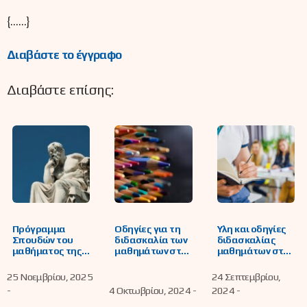
{……}
Διαβάστε το έγγραφο
Διαβάστε επίσης:
Πρόγραμμα
Οδηγίες για τη
Ύλη και οδηγίες
Σπουδών του
διδασκαλία των
διδασκαλίας
μαθήματος της
μαθημάτων στο
μαθημάτων στο
Ηθικής για το
Γυμνάσιο
ΕΠΑΛ
Γυμνάσιο και για
25 Νοεμβρίου, 2025
24 Σεπτεμβρίου,
το Λύκειο
-
4 Οκτωβρίου, 2024 -
2024 -