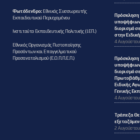
Φωτόδενδρο:
Εθνικός Συσσωρευτής
Πρόσκληση 
Εκπαιδευτικού Περιεχομένου
υποψήφιων 
διορισμό σε
Ινστιτούτο Εκπαιδευτικής Πολιτικής (Ι.ΕΠ.)
στην Ειδικ
4 Αυγούστου
Εθνικός Οργανισμός Πιστοποίησης
Προσόντων και Επαγγελματικού
Προσανατολισμού (Ε.Ο.Π.Π.Ε.Π.)
Πρόσκληση 
υποψήφιων 
διορισμό σε
Πρωτοβάθμ
Ειδικής Αγ
Γενικής Εκ
4 Αυγούστου
Τράπεζα Θε
εξεταζόμεν
2 Αυγούστου