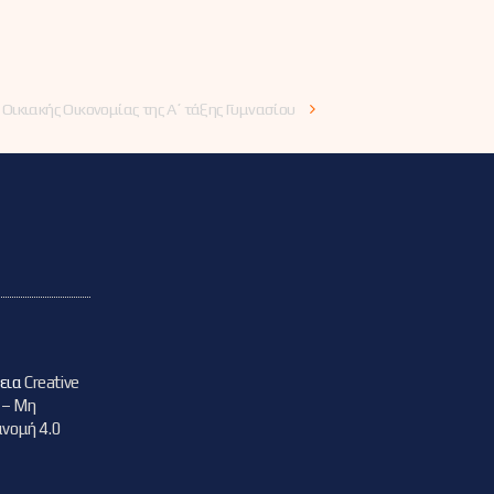
ικιακής Οικονομίας της Α΄ τάξης Γυμνασίου
δεια
Creative
 – Μη
νομή 4.0