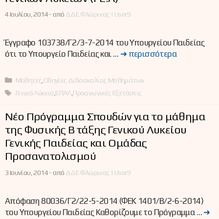
4 Ιουλίου, 2014 -
από
ΔΔΕ Φλώρινας | User9
Έγγραφο 103738/Γ2/3-7-2014 του Υπουργείου Παιδείας
ότι το Υπουργείο Παιδείας και …
➜ περισσότερα
Κατηγορίες
Μαθητές
,
Οδηγίες Διδασκαλίας Μαθημάτων
Ετικέτες
Γενικό Λύκειο
,
ΕΠΑΛ
,
Προαγωγικές Εξετάσεις
Νέο Πρόγραμμα Σπουδών για το μάθημα
της Φυσικής Β΄ τάξης Γενικού Λυκείου
Γενικής Παιδείας και Ομάδας
Προσανατολισμού
3 Ιουνίου, 2014 -
από
ΔΔΕ Φλώρινας | User9
Απόφαση 80036/Γ2/22-5-2014 (ΦΕΚ 1401/Β/2-6-2014)
του Υπουργείου Παιδείας Καθορίζουμε το Πρόγραμμα …
➜