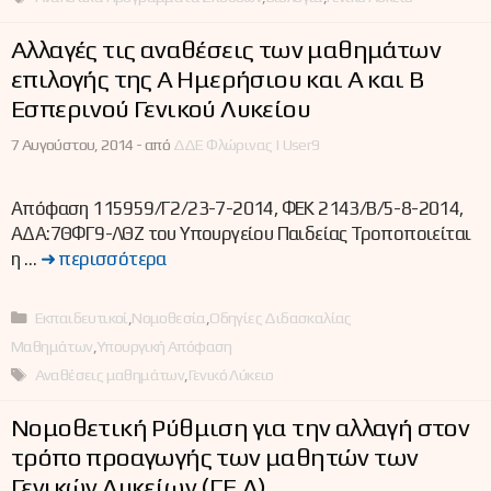
Αλλαγές τις αναθέσεις των μαθημάτων
επιλογής της Α΄ Ημερήσιου και Α΄ και Β΄
Εσπερινού Γενικού Λυκείου
7 Αυγούστου, 2014 -
από
ΔΔΕ Φλώρινας | User9
Απόφαση 115959/Γ2/23-7-2014, ΦΕΚ 2143/Β/5-8-2014,
ΑΔΑ:7ΘΦΓ9-ΛΘΖ του Υπουργείου Παιδείας Τροποποιείται
η …
➜ περισσότερα
Κατηγορίες
Εκπαιδευτικοί
,
Νομοθεσία
,
Οδηγίες Διδασκαλίας
Μαθημάτων
,
Υπουργική Απόφαση
Ετικέτες
Αναθέσεις μαθημάτων
,
Γενικό Λύκειο
Νομοθετική Ρύθμιση για την αλλαγή στον
τρόπο προαγωγής των μαθητών των
Γενικών Λυκείων (ΓΕ.Λ)