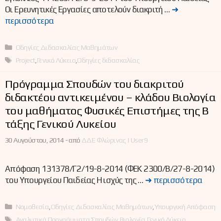
Οι Ερευνητικές Εργασίες αποτελούν διακριτή …
➜
περισσότερα
Κατηγορίες
Οδηγίες Διδασκαλίας Μαθημάτων
Ετικέτες
Project
,
Γενικό Λύκειο
,
Οδηγίες διδασκαλίας
Πρόγραμμα Σπουδών του διακριτού
διδακτέου αντικειμένου – κλάδου Βιολογία
του μαθήματος Φυσικές Επιστήμες της Β΄
τάξης Γενικού Λυκείου
30 Αυγούστου, 2014 -
από
ΔΔΕ Φλώρινας | User9
Απόφαση 131378/Γ2/19-8-2014 (ΦΕΚ 2300/Β/27-8-2014)
του Υπουργείου Παιδείας Η ισχύς της …
➜ περισσότερα
Κατηγορίες
Νομοθεσία
,
Οδηγίες Διδασκαλίας Μαθημάτων
,
Υπουργική Απόφαση
Ετικέτες
Αναλυτικά Προγράμματα Σπουδών
,
Βιολογία
,
Γενικό Λύκειο