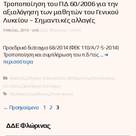
Τροποποίηση του ΠΔ 60/2006 για την
αξιολόγηση των μαθητών του Γενικού
Λυκείου – Σημαντικές αλλαγές
9 Μαΐου, 2014 -
από
ΔΔΕ Φλώρινας | User9
Προεδρικό διάταγμα 68/2014 (ΦΕΚ 110/Α/7-5-2014)
Τροποποίηση και συμπλήρωση του π.δ/τος …
➜
περισσότερα
Κατηγορίες
Μαθητές
,
Οδηγίες Διδασκαλίας Μαθημάτων
,
Πανελλαδικές
εξετάσεις
,
Προεδρικό Διάταγμα
Ετικέτες
Αξιολόγηση μαθητών
,
Γενικό Λύκειο
Σελίδα
Σελίδα
Σελίδα
←
Προηγούμενο
1
2
3
ΔΔΕ Φλώρινας