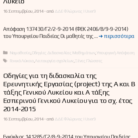
Λύκειο
16 Σεπτεμβρίου, 2014 -
από
ΔΔΕ Φλώρινας | User9
Απόφαση 137430/Γ2/2-9-2014 (ΦΕΚ 2406/Β/9-9-2014)
του Υπουργείου Παιδείας Οι μαθητές της …
➜ περισσότερα
Κατηγορίες
Νομοθεσία
,
Οδηγίες Διδασκαλίας Μαθημάτων
,
Υπουργική Απόφαση
Ετικέτες
Γενικό Λύκειο
,
Λειτουργία σχολείων
,
Ξένες Γλώσσες
Οδηγίες για τη διδασκαλία της
Ερευνητικής Εργασίας (project) της Α΄ και Β΄
τάξης Γενικού Λυκείου και Α΄ τάξης
Εσπερινού Γενικού Λυκείου για το σχ. έτος
2014-2015
16 Σεπτεμβρίου, 2014 -
από
ΔΔΕ Φλώρινας | User9
Εγκύκλιος 141285/Γ2/8-9-2014 του Υπουργείου Παιδείας