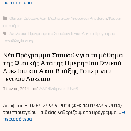
περισσότερα
Κατηγορίες
Οδηγίες Διδασκαλίας Μαθημάτων
,
Υπουργική Απόφαση
,
Φυσικές
Επιστήμες
Ετικέτες
Αναλυτικά Προγράμματα Σπουδών
,
Γενικό Λύκειο
,
Πρόγραμμα
Σπουδών
,
Φυσική
Νέο Πρόγραμμα Σπουδών για το μάθημα
της Φυσικής Α΄ τάξης Ημερησίου Γενικού
Λυκείου και Α΄ και Β΄ τάξης Εσπερινού
Γενικού Λυκείου
3 Ιουνίου, 2014 -
από
ΔΔΕ Φλώρινας | User9
Απόφαση 80026/Γ2/22-5-2014 (ΦΕΚ 1401/Β/2-6-2014)
του Υπουργείου Παιδείας Καθορίζουμε το Πρόγραμμα …
➜
περισσότερα