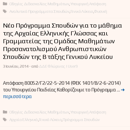
Κατηγορίες
Οδηγίες Διδασκαλίας Μαθημάτων
,
Υπουργική Απόφαση
Ετικέτες
Αναλυτικά Προγράμματα Σπουδών
,
Γενικό Λύκειο
,
Φυσική
Νέο Πρόγραμμα Σπουδών για το μάθημα
της Αρχαίας Ελληνικής Γλώσσας και
Γραμματείας της Ομάδας Μαθημάτων
Προσανατολισμού Ανθρωπιστικών
Σπουδών της Β΄ τάξης Γενικού Λυκείου
3 Ιουνίου, 2014 -
από
ΔΔΕ Φλώρινας | User9
Απόφαση 80052/Γ2/22-5-2014 (ΦΕΚ 1401/Β/2-6-2014)
του Υπουργείου Παιδείας Καθορίζουμε το Πρόγραμμα …
➜
περισσότερα
Κατηγορίες
Οδηγίες Διδασκαλίας Μαθημάτων
,
Υπουργική Απόφαση
Ετικέτες
Αρχαία Ελληνικά
,
Γενικό Λύκειο
,
Πρόγραμμα Σπουδών