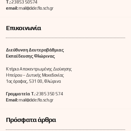
Τ.:
23853 50574
email:
mail@dide.flo.sch.gr
Επικοινωνία
Διεύθυνση Δευτεροβάθμιας
Εκπαίδευσης Φλώρινας
Κτήριο Αποκεντρωμένης Διοίκησης
Ηπείρου – Δυτικής Μακεδονίας
1ος όροφος, 531 00, Φλώρινα
Γραμματεία Τ.
: 2385 350 574
Email:
mail@dide.flo.sch.gr
Πρόσφατα άρθρα