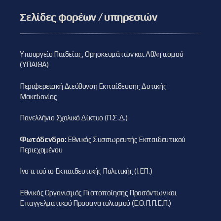
Σελίδες φορέων / υπηρεσιών
Υπουργείο Παιδείας, Θρησκευμάτων και Αθλητισμού
(ΥΠΑΙΘΑ)
Περιφερειακή Διεύθυνση Εκπαίδευσης Δυτικής
Μακεδονίας
Πανελλήνιο Σχολικό Δίκτυο (Π.Σ.Δ.)
Φωτόδενδρο:
Εθνικός Συσσωρευτής Εκπαιδευτικού
Περιεχομένου
Ινστιτούτο Εκπαιδευτικής Πολιτικής (Ι.ΕΠ.)
Εθνικός Οργανισμός Πιστοποίησης Προσόντων και
Επαγγελματικού Προσανατολισμού (Ε.Ο.Π.Π.Ε.Π.)