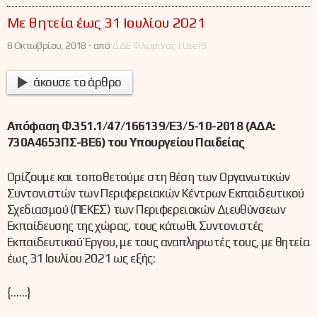
Με θητεία έως 31 Ιουλίου 2021
8 Οκτωβρίου, 2018 -
από
ΔΔΕ Φλώρινας | User9
άκουσε το άρθρο
Απόφαση Φ.351.1/47/166139/Ε3/5-10-2018 (ΑΔΑ:
730Α4653ΠΣ-ΒΕ6) του Υπουργείου Παιδείας
Ορίζουμε και τοποθετούμε στη θέση των Οργανωτικών
Συντονιστών των Περιφερειακών Κέντρων Εκπαιδευτικού
Σχεδιασμού (ΠΕΚΕΣ) των Περιφερειακών Διευθύνσεων
Εκπαίδευσης της χώρας, τους κάτωθι Συντονιστές
Εκπαιδευτικού Έργου, με τους αναπληρωτές τους, με θητεία
έως 31 Ιουλίου 2021 ως εξής:
{……}