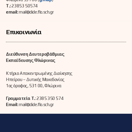
Τ.:
23853 50574
email:
mail@dide.flo.sch.gr
Επικοινωνία
Διεύθυνση Δευτεροβάθμιας
Εκπαίδευσης Φλώρινας
Κτήριο Αποκεντρωμένης Διοίκησης
Ηπείρου – Δυτικής Μακεδονίας
1ος όροφος, 531 00, Φλώρινα
Γραμματεία Τ.
: 2385 350 574
Email:
mail@dide.flo.sch.gr