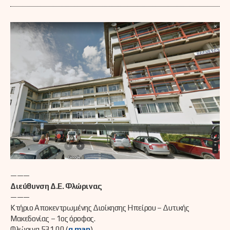
———
Διεύθυνση Δ.Ε. Φλώρινας
———
Κτήριο Αποκεντρωμένης Διοίκησης Ηπείρου – Δυτικής
Μακεδονίας – 1ος όροφος.
Φλώρινα 531 00 (
g.map
)