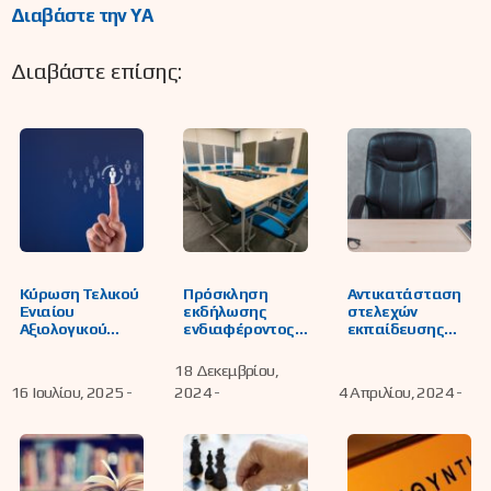
Διαβάστε την ΥΑ
Διαβάστε επίσης:
Κύρωση Τελικού
Πρόσκληση
Αντικατάσταση
Ενιαίου
εκδήλωσης
στελεχών
Αξιολογικού
ενδιαφέροντος
εκπαίδευσης
Πίνακα και
για τον ορισμό
που δεν
Τελικού
μελών των
συμμετέχουν
18 Δεκεμβρίου,
Επικουρικού
Περιφερειακών
στην αξιολόγηση
16 Ιουλίου, 2025 -
2024 -
4 Απριλίου, 2024 -
Πίνακα για την
Υπηρεσιακών
επιλογή
Συμβουλίων
Προϊσταμένου
Πρωτοβάθμιας
Εκπαιδευτικών
Εκπαίδευσης
Θεμάτων της
(Π.Υ.Σ.Π.Ε.) και
Διεύθυνσης
Δευτεροβάθμια