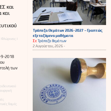
ΕΣ και
α και
ευτικού
Τράπεζα Θεμάτων 2026-2027 – Γραπτώς
εξεταζόμενα μαθήματα
 Φλώρινας |
Σε
Τράπεζα θεμάτων
2 Αυγούστου, 2026 -
-9-2018
του
στολή των
αιδευτικού
ουργική
τές
τικές δομές