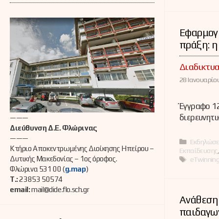
Εφαρμογή
πράξη: 
Διαδικτυ
28 Ιανουαρίου
Έγγραφο 12
διερευνητι
———
Διεύθυνση Δ.Ε. Φλώρινας
———
Κατηγορί
Εκδηλώσε
Κτήριο Αποκεντρωμένης Διοίκησης Ηπείρου –
Εκπαίδευσης
Ετικέτες
Δυτικής Μακεδονίας – 1ος όροφος.
eTwinnin
Φλώρινα 531 00 (
g.map
)
Τ.:
23853 50574
email:
mail@dide.flo.sch.gr
Ανάθεση
παιδαγω