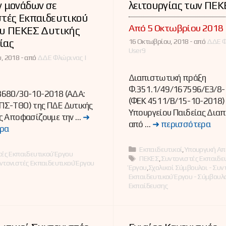
ν μονάδων σε
λειτουργίας των ΠΕΚ
στές Εκπαιδευτικού
Από 5 Οκτωβρίου 2018
ου ΠΕΚΕΣ Δυτικής
ίας
16 Οκτωβρίου, 2018 -
από
ΔΔΕ Φ
User9
, 2018 -
από
ΔΔΕ Φλώρινας |
Διαπιστωτική πράξη
Φ.351.1/49/167596/Ε3/8
680/30-10-2018 (ΑΔΑ:
(ΦΕΚ 4511/Β/15-10-2018)
Σ-ΤΘΟ) της ΠΔΕ Δυτικής
Υπουργείου Παιδείας Δια
ς Αποφασίζουμε την …
➜
από …
➜ περισσότερα
ρα
Κατηγορίες
Εκπαιδευτικοί
,
Υπουργική Α
ες
ές Εκπαιδευτικού Έργου
Ετικέτες
ΠΕΚΕΣ
,
Συντονιστές Εκπαιδε
ντονιστές Εκπαιδευτικού Έργου
Έργου
,
Σχολικοί Σύμβουλοι - Συν
Εκπαιδευτικού Έργου - Σύμβουλ
Εκπαίδευσης