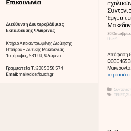
Επικοινωνία
σχολικώ
Συντονι
Έργου τ
Μακεδον
Διεύθυνση Δευτεροβάθμιας
Εκπαίδευσης Φλώρινας
30 Οκτωβρίου
User9
Κτήριο Αποκεντρωμένης Διοίκησης
Ηπείρου – Δυτικής Μακεδονίας
Απόφαση 8
1ος όροφος, 531 00, Φλώρινα
ΩΘ3Ο4653Π
Μακεδονία
Γραμματεία Τ.
: 2385 350 574
Email:
mail@dide.flo.sch.gr
περισσότε
Κατηγορί
Συντονιστ
Ετικέτες
ΠΕΚΕΣ
,
Συ