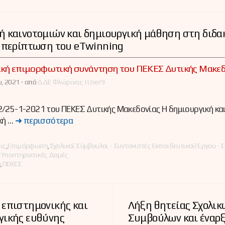
 καινοτομιών και δημιουργική μάθηση στη διδα
η περίπτωση του eTwinning
ακή επιμορφωτική συνάντηση του ΠΕΚΕΣ Δυτικής Μακεδ
, 2021 -
από
ΔΔΕ Φλώρινας | User9
/25-1-2021 του ΠΕΚΕΣ Δυτικής Μακεδονίας Η δημιουργική κα
κή …
➜ περισσότερα
ες
ις
,
Επιμόρφωση
,
Σχολικοί Σύμβουλοι - Συντονιστές Εκπαιδευτικού Έργου - 
,
Υποστηρικτικές Δομές
g
,
ΠΕΚΕΣ
 επιστημονικής και
Λήξη θητείας Σχολικ
γικής ευθύνης
Συμβούλων και έναρ