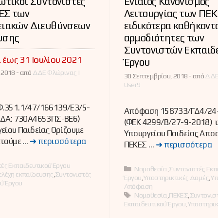
ωτικοί Συντονιστές
Ενιαίος Κανονισμός
ΕΣ των
Λειτουργίας των ΠΕΚ
ειακών Διευθύνσεων
ειδικότερα καθήκοντ
υσης
αρμοδιότητες των
Συντονιστών Εκπαιδ
 έως 31 Ιουλίου 2021
Έργου
 2018 -
από
ΔΔΕ Φλώρινας |
30 Σεπτεμβρίου, 2018 -
από
ΔΔΕ
User9
.351.1/47/166139/Ε3/5-
Απόφαση 158733/ΓΔ4/24
ΑΔΑ: 730Α4653ΠΣ-ΒΕ6)
(ΦΕΚ 4299/Β/27-9-2018) 
είου Παιδείας Ορίζουμε
Υπουργείου Παιδείας Απο
ετούμε …
➜ περισσότερα
ΠΕΚΕΣ …
➜ περισσότερα
ες
ές Εκπαιδευτικού Έργου
Κατηγορίες
Νομοθεσία
,
Συντονιστές Εκπ
ελέχη εκπαίδευσης
,
Συντονιστές
Έργου
,
Υποστηρικτικές Δομές
,
Υπ
ύ Έργου
Απόφαση
Ετικέτες
Νομοθεσία
,
ΠΕΚΕΣ
,
Συντονισ
Εκπαιδευτικού Έργου
,
Υποστηρικ