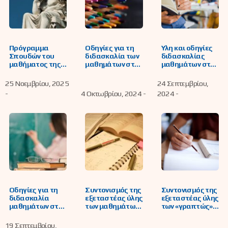
Πρόγραμμα
Οδηγίες για τη
Ύλη και οδηγίες
Σπουδών του
διδασκαλία των
διδασκαλίας
μαθήματος της
μαθημάτων στο
μαθημάτων στο
Ηθικής για το
Γυμνάσιο
ΕΠΑΛ
Γυμνάσιο και για
25 Νοεμβρίου, 2025
24 Σεπτεμβρίου,
το Λύκειο
-
4 Οκτωβρίου, 2024 -
2024 -
Οδηγίες για τη
Συντονισμός της
Συντονισμός της
διδασκαλία
εξεταστέας ύλης
εξεταστέας ύλης
μαθημάτων στο
των μαθημάτων
των «γραπτώς»
Γενικό Λύκειο
των Α΄, Β΄ και Γ΄
εξεταζόμενων
τάξεων
μαθημάτων των
19 Σεπτεμβρίου,