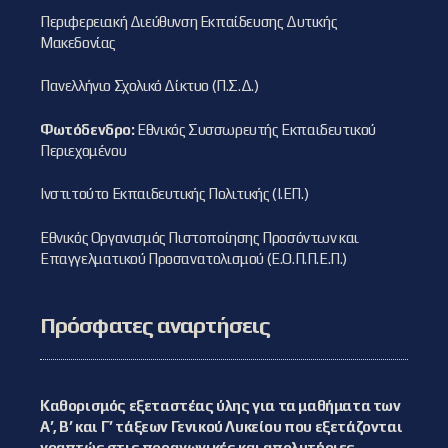
Περιφερειακή Διεύθυνση Εκπαίδευσης Δυτικής
Μακεδονίας
Πανελλήνιο Σχολικό Δίκτυο (Π.Σ.Δ.)
Φωτόδενδρο:
Εθνικός Συσσωρευτής Εκπαιδευτικού
Περιεχομένου
Ινστιτούτο Εκπαιδευτικής Πολιτικής (Ι.ΕΠ.)
Εθνικός Οργανισμός Πιστοποίησης Προσόντων και
Επαγγελματικού Προσανατολισμού (Ε.Ο.Π.Π.Ε.Π.)
Πρόσφατες αναρτήσεις
Καθορισμός εξεταστέας ύλης για τα μαθήματα των
Α’, Β’ και Γ’ τάξεων Γενικού Λυκείου που εξετάζονται
γραπτώς στις προαγωγικές και απολυτήριες