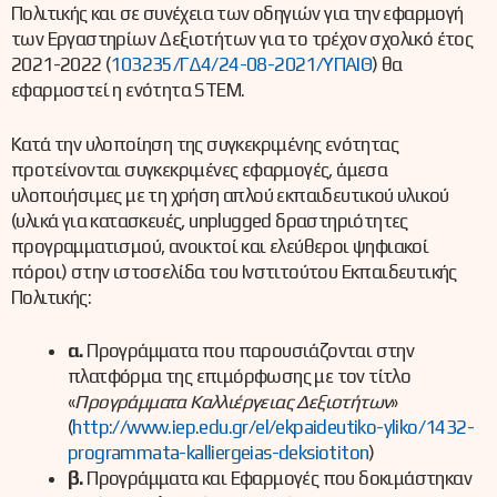
Πολιτικής και σε συνέχεια των οδηγιών για την εφαρμογή
των Εργαστηρίων Δεξιοτήτων για το τρέχον σχολικό έτος
2021-2022 (
103235/ΓΔ4/24-08-2021/ΥΠΑΙΘ
) θα
εφαρμοστεί η ενότητα STEM.
Κατά την υλοποίηση της συγκεκριμένης ενότητας
προτείνονται συγκεκριμένες εφαρμογές, άμεσα
υλοποιήσιμες με τη χρήση απλού εκπαιδευτικού υλικού
(υλικά για κατασκευές, unplugged δραστηριότητες
προγραμματισμού, ανοικτοί και ελεύθεροι ψηφιακοί
πόροι) στην ιστοσελίδα του Ινστιτούτου Εκπαιδευτικής
Πολιτικής:
α.
Προγράμματα που παρουσιάζονται στην
πλατφόρμα της επιμόρφωσης με τον τίτλο
«
Προγράμματα Καλλιέργειας Δεξιοτήτων
»
(
http://www.iep.edu.gr/el/ekpaideutiko-yliko/1432-
programmata-kalliergeias-deksiotiton
)
β.
Προγράμματα και Εφαρμογές που δοκιμάστηκαν