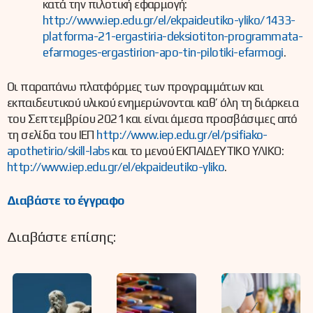
κατά την πιλοτική εφαρμογή:
http://www.iep.edu.gr/el/ekpaideutiko-yliko/1433-
platforma-21-ergastiria-deksiotiton-programmata-
efarmoges-ergastirion-apo-tin-pilotiki-efarmogi
.
Οι παραπάνω πλατφόρμες των προγραμμάτων και
εκπαιδευτικού υλικού ενημερώνονται καθ’ όλη τη διάρκεια
του Σεπτεμβρίου 2021 και είναι άμεσα προσβάσιμες από
τη σελίδα του ΙΕΠ
http://www.iep.edu.gr/el/psifiako-
apothetirio/skill-labs
και το μενού ΕΚΠΑΙΔΕΥΤΙΚΟ ΥΛΙΚΟ:
http://www.iep.edu.gr/el/ekpaideutiko-yliko
.
Διαβάστε το έγγραφο
Διαβάστε επίσης: