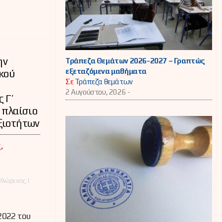
ην
Τράπεζα Θεμάτων 2026-2027 – Γραπτώς
εξεταζόμενα μαθήματα
κού
Σε
Τράπεζα θεμάτων
2 Αυγούστου, 2026 -
 Γ’
 πλαίσιο
ξιοτήτων
,
λώρινας |
2022 του