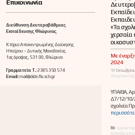
Επικοινωνία
Δευτερο
Εκπαίδε
Εκπαιδε
Διεύθυνση Δευτεροβάθμιας
«Τα σχολ
Εκπαίδευσης Φλώρινας
χερσαία 
οικοσυσ
Κτήριο Αποκεντρωμένης Διοίκησης
Ηπείρου – Δυτικής Μακεδονίας
Mε έναρξη
1ος όροφος, 531 00, Φλώρινα
2024
Γραμματεία Τ.
: 2385 350 574
17 Οκτωβρίου
Διαχειριστής
Email:
mail@dide.flo.sch.gr
ΥΠΑΙΘΑ, Αρ
Δ7/12/10/
σχολεία Π
περισσότε
Κατηγορί
Εργαστήρ
Εκπαίδευση
,