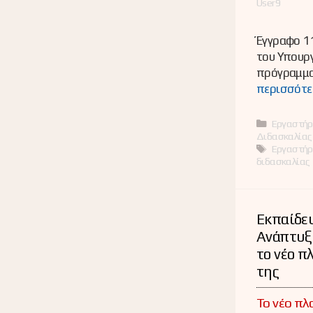
User9
Έγγραφο 1
του Υπουργ
πρόγραμμα 
περισσότε
Κατηγορί
Εργαστήρ
Διδασκαλία
Ετικέτες
Εργαστήρ
διδασκαλίας
Εκπαίδευ
Ανάπτυξη
το νέο π
της
Το νέο πλα