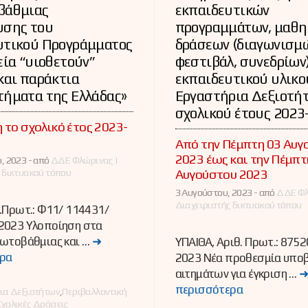
βάθμιας
εκπαιδευτικών
υσης του
προγραμμάτων, μαθη
υτικού Προγράμματος
δράσεων (διαγωνισμ
εία “υιοθετούν”
φεστιβάλ, συνεδρίων)
και παράκτια
εκπαιδευτικού υλικού
τήματα της Ελλάδας»
Εργαστήρια Δεξιοτή
σχολικού έτους 2023
 το σχολικό έτος 2023-
Από την Πέμπτη 03 Αυγ
2023 έως και την Πέμπτ
, 2023 -
από
ΔΔΕ Φλώρινας |
Αυγούστου 2023
 δικτυακού τόπου
3 Αυγούστου, 2023 -
από
ΔΔΕ Φλ
Διαχειριστής δικτυακού τόπου
.Πρωτ.: Φ11/ 114431/
2023 Υλοποίηση στα
ρωτοβάθμιας και …
➜
ΥΠΑΙΘΑ, Αριθ. Πρωτ.: 875
ρα
2023 Νέα προθεσμία υπο
αιτημάτων για έγκριση …
περισσότερα
ες
ια Δεξιοτήτων
,
Περιβαλλοντική
Σχολικές Δράσεις