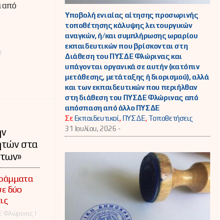
ά από
Υποβολή ενιαίας αίτησης προσωρινής
τοποθέτησης κάλυψης λειτουργικών
αναγκών, ή/και συμπλήρωσης ωραρίου
εκπαιδευτικών που βρίσκονται στη
Π
Διάθεση του ΠΥΣΔΕ Φλώρινας και
υπάγονται οργανικά σε αυτήν (κατόπιν
μετάθεσης, μετάταξης ή διορισμού), αλλά
και των εκπαιδευτικών που περιήλθαν
στη διάθεση του ΠΥΣΔΕ Φλώρινας από
απόσπαση από άλλο ΠΥΣΔΕ
Σε
Εκπαιδευτικοί
,
ΠΥΣΔΕ
,
Τοποθετήσεις
31 Ιουλίου, 2026 -
ην
ητών στα
ήτων»
ράμματα
ε δύο
ις
 Φλώρινας |