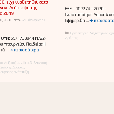
0, είχε υιοθετηθεί κατά
ενική Διάσκεψη της
ΕΞΕ – 102274 – 2020 –
ο 2019
Γνωστοποίηση Δημοσίευσ
υ, 2020 -
από
ΔΔΕ Φλώρινας |
Εφημερίδα …
➜ περισσότ
Κατηγορίες
Εργαστήρια Δεξιοτήτων
,
Σχο
Δράσεις
. ΟΥΝ: 55/173394/Η1/22-
υ Υπουργείου Παιδείας Η
ετά …
➜ περισσότερα
ες
ια Δεξιοτήτων
,
Περιβαλλοντική
Σχολικές Δράσεις
Αειφόρος ανάπτυξη