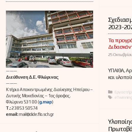
Σχεδιασμ
2023-20
Τα προγρά
Διδασκόντ
25 Οκτωβρίου
ΥΠΑΙΘΑ, Α
———
και υλοποί
Διεύθυνση Δ.Ε. Φλώρινας
———
Κτήριο Αποκεντρωμένης Διοίκησης Ηπείρου –
Κατηγορί
Εργαστήρ
Δυτικής Μακεδονίας – 1ος όροφος.
Ετικέτες
eTwinnin
Φλώρινα 531 00 (
g.map
)
Τ.:
23853 50574
email:
mail@dide.flo.sch.gr
Υλοποίησ
Πρωτοβά