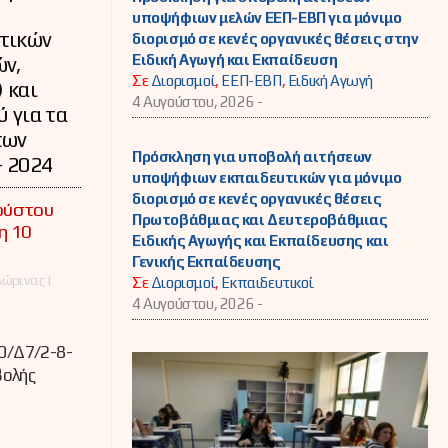
υποψήφιων μελών ΕΕΠ-ΕΒΠ για μόνιμο
τικών
διορισμό σε κενές οργανικές θέσεις στην
Ειδική Αγωγή και Εκπαίδευση
ών,
Σε
Διορισμοί
,
ΕΕΠ-ΕΒΠ
,
Ειδική Αγωγή
 και
4 Αυγούστου, 2026 -
 για τα
των
Πρόσκληση για υποβολή αιτήσεων
- 2024
υποψήφιων εκπαιδευτικών για μόνιμο
διορισμό σε κενές οργανικές θέσεις
ούστου
Πρωτοβάθμιας και Δευτεροβάθμιας
η 10
Ειδικής Αγωγής και Εκπαίδευσης και
Γενικής Εκπαίδευσης
ώρινας |
Σε
Διορισμοί
,
Εκπαιδευτικοί
4 Αυγούστου, 2026 -
20/Δ7/2-8-
βολής
➜