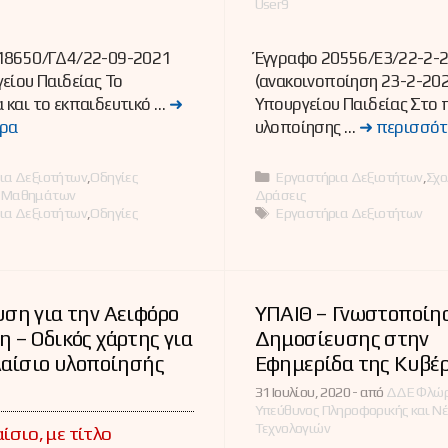
User9
18650/ΓΔ4/22-09-2021
Έγγραφο 20556/Ε3/22-2-
είου Παιδείας Το
(ανακοινοποίηση 23-2-202
και το εκπαιδευτικό …
➜
Υπουργείου Παιδείας Στο 
ρα
υλοποίησης …
➜ περισσότ
ες
Κατηγορίες
ια Δεξιοτήτων
,
Οδηγίες
Εργαστήρια Δεξιοτήτων
,
Σχο
ς Μαθημάτων
Δράσεις
Ετικέτες
ια Δεξιοτήτων
,
Οδηγίες
Εργαστήρια Δεξιοτήτων
ση για την Αειφόρο
ΥΠΑΙΘ – Γνωστοποίη
 – Οδικός χάρτης για
Δημοσίευσης στην
λαίσιο υλοποίησής
Εφημερίδα της Κυβέ
31 Ιουλίου, 2020 -
από
ΔΔΕ Φλώρ
Υπεύθυνος Πληροφορικής και Ν
Τεχνολογιών
ίσιο, με τίτλο