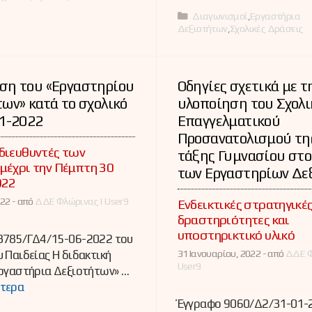
Κατηγορίες
Διαγωνισμοί
,
Εργαστήρια
Δεξιοτήτων
,
Σχολικές Δράσεις
ση του «Εργαστηρίου
Οδηγίες σχετικά με τ
ων» κατά το σχολικό
υλοποίηση του Σχολι
21-2022
Επαγγελματικού
Προσανατολισμού της
διευθυντές των
τάξης Γυμνασίου στο
μέχρι την Πέμπτη 30
των Εργαστηρίων Δε
022
22 -
από
ΔΔΕ Φλώρινας | User9
Ενδεικτικές στρατηγικές
δραστηριότητες και
υποστηρικτικό υλικό
3785/ΓΔ4/15-06-2022 του
31 Ιανουαρίου, 2022 -
από
ΔΔΕ Φ
 Παιδείας Η διδακτική
User9
ργαστήρια Δεξιοτήτων» …
τερα
Έγγραφο 9060/Δ2/31-01-