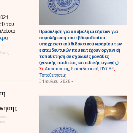
2021
1) του
πλαίσιο
Πρόσκληση για υποβολή αιτήσεων για
ερα
συμπλήρωση του εβδομαδιαίου
υποχρεωτικού διδακτικού ωραρίου των
εκπαιδευτικών που κατέχουν οργανική
λικές
τοποθέτηση σε σχολικές μονάδες
(γενικής παιδείας και ειδικής αγωγής)
Σε
Αποσπάσεις
,
Εκπαιδευτικοί
,
ΠΥΣΔΕ
,
Τοποθετήσεις
31 Ιουλίου, 2026 -
ση
ρνησης
ινας |
έων