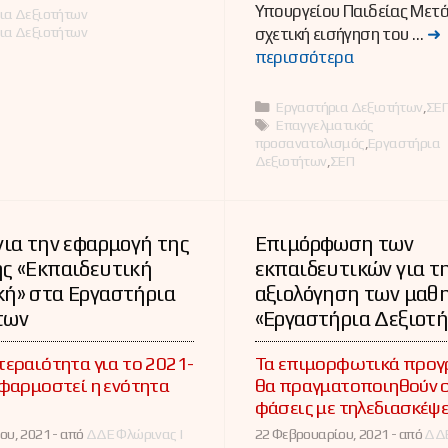
Υπουργείου Παιδείας Μετ
ες
ια Δεξιοτήτων
ια Δεξιοτήτων
σχετική εισήγηση του …
➜
περισσότερα
Κατηγορίες
Εργαστήρια Δεξιοτήτων
,
ΣΕ
Ετικέτες
Επαγγελματικός
προσανατολισμός
,
Εργαστήρια
Δεξιοτήτων
,
ΣΕΠ
για την εφαρμογή της
Επιμόρφωση των
ής «Εκπαιδευτική
εκπαιδευτικών για τ
κή» στα Εργαστήρια
αξιολόγηση των μαθ
των
«Εργαστήρια Δεξιοτ
εραιότητα για το 2021-
Τα επιμορφωτικά προγ
φαρμοστεί η ενότητα
θα πραγματοποιηθούν σ
φάσεις με τηλεδιασκέψε
ου, 2021 -
από
ΔΔΕ Φλώρινας |
22 Φεβρουαρίου, 2021 -
από
ΔΔΕ