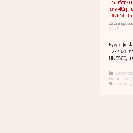
ESDfor203
την 40η Γ
UNESCO τ
22 Δεκεμβρίο
User9
Έγγραφο Φ
12-2020 το
UNESCO, μ
Κατηγορί
Εργαστήρ
Εκπαίδευση
,
Ετικέτες
UNESCO
,