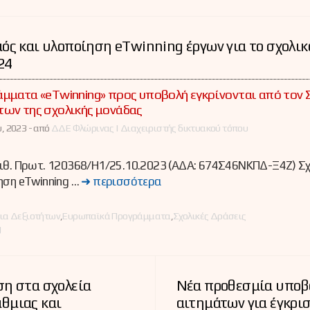
ός και υλοποίηση eTwinning έργων για το σχολικ
24
μματα «eTwinning» προς υποβολή εγκρίνονται από τον 
ων της σχολικής μονάδας
, 2023 -
από
ΔΔΕ Φλώρινας | Διαχειριστής δικτυακού τόπου
ριθ. Πρωτ. 120368/Η1/25.10.2023 (ΑΔΑ: 674Σ46ΝΚΠΔ-Ξ4Ζ) Σ
ηση eTwinning …
➜ περισσότερα
ες
ια Δεξιοτήτων
,
Ευρωπαϊκά Προγράμματα
,
Σχολικές Δράσεις
g
η στα σχολεία
Νέα προθεσμία υποβ
θμιας και
αιτημάτων για έγκρι