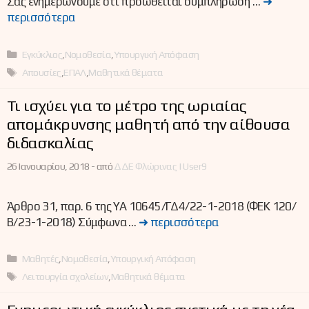
Σας ενημερώνουμε ότι προωθείται συμπλήρωση …
➜
περισσότερα
Κατηγορίες
Εγκύκλιος
,
Νομοθεσία
,
Υπουργική Απόφαση
Ετικέτες
Απουσίες
,
ΕΠΑΛ
,
Μαθητικά θέματα
Τι ισχύει για το μέτρο της ωριαίας
απομάκρυνσης μαθητή από την αίθουσα
διδασκαλίας
26 Ιανουαρίου, 2018 -
από
ΔΔΕ Φλώρινας | User9
Άρθρο 31, παρ. 6 της ΥΑ 10645/ΓΔ4/22-1-2018 (ΦΕΚ 120/
Β/23-1-2018) Σύμφωνα …
➜ περισσότερα
Κατηγορίες
Μαθητές
,
Νομοθεσία
,
Υπουργική Απόφαση
Ετικέτες
Λειτουργία σχολείων
,
Μαθητικά θέματα