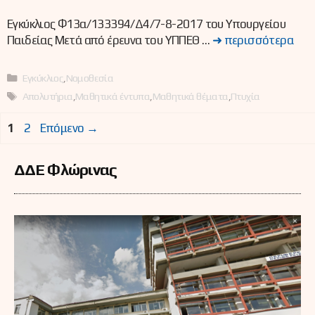
Εγκύκλιος Φ13α/133394/Δ4/7-8-2017 του Υπουργείου
Παιδείας Μετά από έρευνα του ΥΠΠΕΘ …
➜ περισσότερα
Κατηγορίες
Εγκύκλιος
,
Νομοθεσία
Ετικέτες
Απολυτήρια
,
Μαθητικά έντυπα
,
Μαθητικά θέματα
,
Πτυχία
Σελίδα
Σελίδα
1
2
Επόμενο
→
ΔΔΕ Φλώρινας