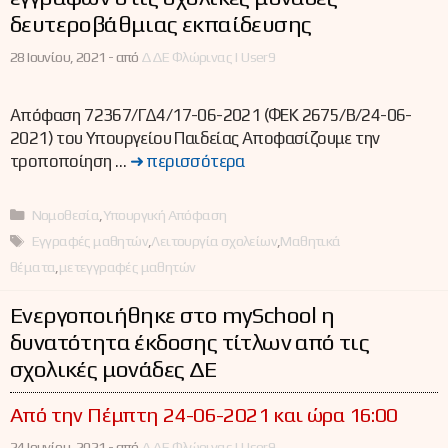
δευτεροβάθμιας εκπαίδευσης
28 Ιουνίου, 2021 -
από
ΔΔΕ Φλώρινας | User9
Απόφαση 72367/ΓΔ4/17-06-2021 (ΦΕΚ 2675/Β/24-06-
2021) του Υπουργείου Παιδείας Αποφασίζουμε την
τροποποίηση …
➜ περισσότερα
Κατηγορίες
Νομοθεσία
,
Υπουργική Απόφαση
Ετικέτες
Εγγραφές μαθητών
,
Λειτουργία σχολείων
,
Μαθητικά
θέματα
,
μετεγγραφές μαθητών
Ενεργοποιήθηκε στο mySchool η
δυνατότητα έκδοσης τίτλων από τις
σχολικές μονάδες ΔΕ
Από την Πέμπτη 24-06-2021 και ώρα 16:00
24 Ιουνίου, 2021 -
από
ΔΔΕ Φλώρινας | User9