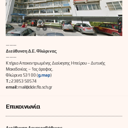
———
Διεύθυνση Δ.Ε. Φλώρινας
———
Κτήριο Αποκεντρωμένης Διοίκησης Ηπείρου – Δυτικής
Μακεδονίας – 1ος όροφος.
Φλώρινα 531 00 (
g.map
)
Τ.:
23853 50574
email:
mail@dide.flo.sch.gr
Επικοινωνία
Διεύθυνση Δευτεροβάθμιας