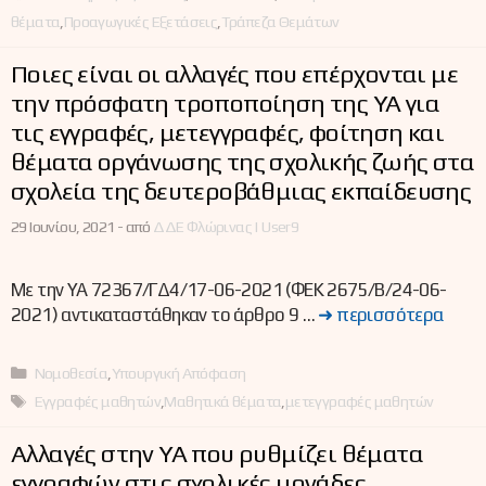
θέματα
,
Προαγωγικές Εξετάσεις
,
Τράπεζα Θεμάτων
Ποιες είναι οι αλλαγές που επέρχονται με
την πρόσφατη τροποποίηση της ΥΑ για
τις εγγραφές, μετεγγραφές, φοίτηση και
θέματα οργάνωσης της σχολικής ζωής στα
σχολεία της δευτεροβάθμιας εκπαίδευσης
29 Ιουνίου, 2021 -
από
ΔΔΕ Φλώρινας | User9
Με την ΥΑ 72367/ΓΔ4/17-06-2021 (ΦΕΚ 2675/Β/24-06-
2021) αντικαταστάθηκαν το άρθρο 9 …
➜ περισσότερα
Κατηγορίες
Νομοθεσία
,
Υπουργική Απόφαση
Ετικέτες
Εγγραφές μαθητών
,
Μαθητικά θέματα
,
μετεγγραφές μαθητών
Αλλαγές στην ΥΑ που ρυθμίζει θέματα
εγγραφών στις σχολικές μονάδες