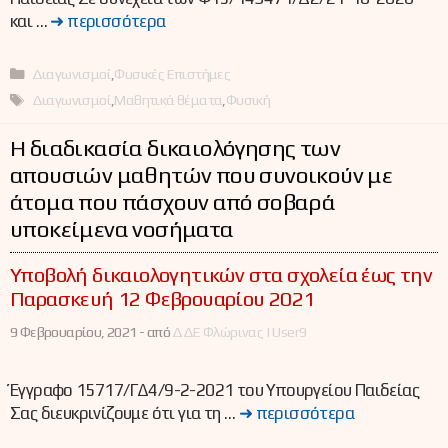
και …
➜ περισσότερα
Κατηγορίες
Διαγωνισμοί
,
Φυσικές Επιστήμες
Ετικέτες
Διαγωνισμοί
,
Μαθητικά θέματα
,
Φυσική
Η διαδικασία δικαιολόγησης των
απουσιών μαθητών που συνοικούν με
άτομα που πάσχουν από σοβαρά
υποκείμενα νοσήματα
Υποβολή δικαιολογητικών στα σχολεία έως την
Παρασκευή 12 Φεβρουαρίου 2021
9 Φεβρουαρίου, 2021 -
από
ΔΔΕ Φλώρινας | User9
Έγγραφο 15717/ΓΔ4/9-2-2021 του Υπουργείου Παιδείας
Σας διευκρινίζουμε ότι για τη …
➜ περισσότερα