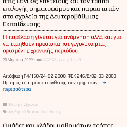
στις Εθνικές επετείους και τον τρόπο
επιλογής σημαιοφόρου και παραστατών
στα σχολεία της Δευτεροβάθμιας
Εκπαίδευσης
Η παρέλαση γίνεται για ανάμνηση αλλά και για
να τιμηθούν πρόσωπα και γεγονότα μιας
ορισμένης χρονικής περιόδου
20 Μαρτίου, 2022 -
από
ΔΔΕ Φλώρινας | User9
Απόφαση Γ4/150/24-02-2000, ΦΕΚ 246/Β/02-03-2000
Ορισμός του τρόπου σύνθεσης των τμημάτων …
➜
περισσότερα
Κατηγορίες
Μαθητές
,
Σχολεία
Ετικέτες
Μαθητικά θέματα
,
Παρελάσεις
Ομάδες και κλάδοι μαθημάτων τρόπος