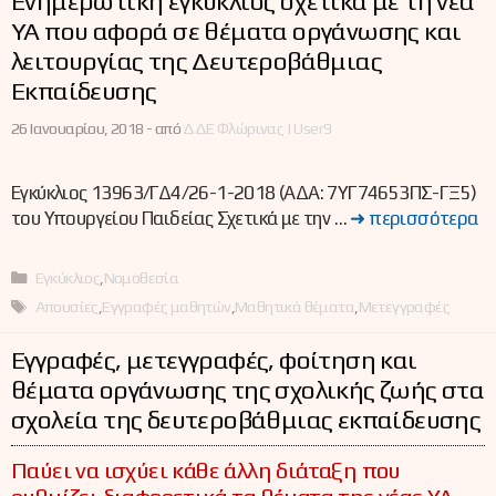
Ενημερωτική εγκύκλιος σχετικά με τη νέα
ΥΑ που αφορά σε θέματα οργάνωσης και
λειτουργίας της Δευτεροβάθμιας
Εκπαίδευσης
26 Ιανουαρίου, 2018 -
από
ΔΔΕ Φλώρινας | User9
Εγκύκλιος 13963/ΓΔ4/26-1-2018 (ΑΔΑ: 7ΥΓ74653ΠΣ-ΓΞ5)
του Υπουργείου Παιδείας Σχετικά με την …
➜ περισσότερα
Κατηγορίες
Εγκύκλιος
,
Νομοθεσία
Ετικέτες
Απουσίες
,
Εγγραφές μαθητών
,
Μαθητικά θέματα
,
Μετεγγραφές
Εγγραφές, μετεγγραφές, φοίτηση και
θέματα οργάνωσης της σχολικής ζωής στα
σχολεία της δευτεροβάθμιας εκπαίδευσης
Παύει να ισχύει κάθε άλλη διάταξη που