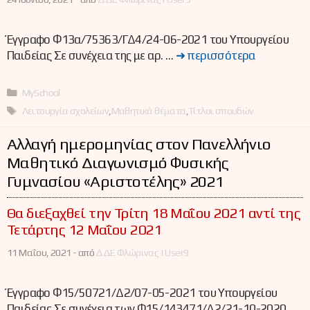
Έγγραφο Φ13α/75363/ΓΔ4/24-06-2021 του Υπουργείου
Παιδείας Σε συνέχεια της με αρ. …
➜ περισσότερα
Κατηγορίες
MySchool
Ετικέτες
Λειτουργία σχολείων
,
Μαθητικά θέματα
,
Τίτλοι σπουδών
Αλλαγή ημερομηνίας στον Πανελλήνιο
Μαθητικό Διαγωνισμό Φυσικής
Γυμνασίου «Αριστοτέλης» 2021
Θα διεξαχθεί την Τρίτη 18 Μαΐου 2021 αντί της
Τετάρτης 12 Μαΐου 2021
11 Μαΐου, 2021 -
από
ΔΔΕ Φλώρινας | User9
Έγγραφο Φ15/50721/Δ2/07-05-2021 του Υπουργείου
Παιδείας Σε συνέχεια των Φ15/143471/Δ2/21-10-2020