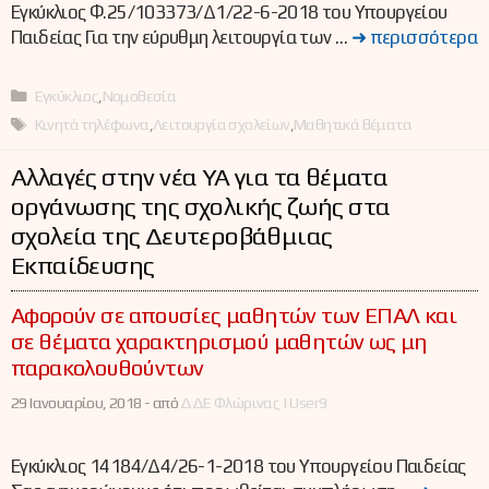
Εγκύκλιος Φ.25/103373/Δ1/22-6-2018 του Υπουργείου
Παιδείας Για την εύρυθμη λειτουργία των …
➜ περισσότερα
Κατηγορίες
Εγκύκλιος
,
Νομοθεσία
Ετικέτες
Κινητά τηλέφωνα
,
Λειτουργία σχολείων
,
Μαθητικά θέματα
Αλλαγές στην νέα ΥΑ για τα θέματα
οργάνωσης της σχολικής ζωής στα
σχολεία της Δευτεροβάθμιας
Εκπαίδευσης
Αφορούν σε απουσίες μαθητών των ΕΠΑΛ και
σε θέματα χαρακτηρισμού μαθητών ως μη
παρακολουθούντων
29 Ιανουαρίου, 2018 -
από
ΔΔΕ Φλώρινας | User9
Εγκύκλιος 14184/Δ4/26-1-2018 του Υπουργείου Παιδείας