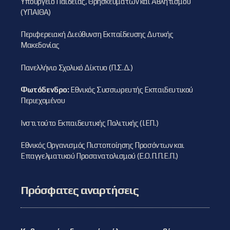
Υπουργείο Παιδείας, Θρησκευμάτων και Αθλητισμού
(ΥΠΑΙΘΑ)
Περιφερειακή Διεύθυνση Εκπαίδευσης Δυτικής
Μακεδονίας
Πανελλήνιο Σχολικό Δίκτυο (Π.Σ.Δ.)
Φωτόδενδρο:
Εθνικός Συσσωρευτής Εκπαιδευτικού
Περιεχομένου
Ινστιτούτο Εκπαιδευτικής Πολιτικής (Ι.ΕΠ.)
Εθνικός Οργανισμός Πιστοποίησης Προσόντων και
Επαγγελματικού Προσανατολισμού (Ε.Ο.Π.Π.Ε.Π.)
Πρόσφατες αναρτήσεις