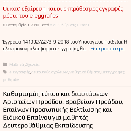
Οι κατ’ εξαίρεση και οι εκπρόθεσμες εγγραφές
μέσω του e-eggrafes
6 Σεπτεμβρίου, 2018 -
από
ΔΔΕ Φλώρινας | User9
Έγγραφο 141992/Δ2/3-9-2018 του Υπουργείου Παιδείας Η
ηλεκτρονική πλατφόρμα e-εγγραφές θα …
➜ περισσότερα
Κατηγορίες
Μαθητές
,
Σχολεία
Ετικέτες
e-εγγραφές
,
Λειτουργία σχολείων
,
Μαθητικά θέματα
,
μετεγγραφές
μαθητών
Καθορισμός τύπου και διαστάσεων
Αριστείων Προόδου, Βραβείων Προόδου,
Επαίνων Προσωπικής Βελτίωσης και
Ειδικού Επαίνου για μαθητές
Δευτεροβάθμιας Εκπαίδευσης