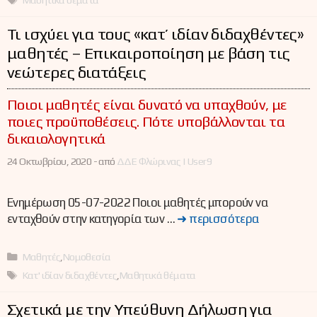
Τι ισχύει για τους «κατ’ ιδίαν διδαχθέντες»
μαθητές – Επικαιροποίηση με βάση τις
νεώτερες διατάξεις
Ποιοι μαθητές είναι δυνατό να υπαχθούν, με
ποιες προϋποθέσεις. Πότε υποβάλλονται τα
δικαιολογητικά
24 Οκτωβρίου, 2020 -
από
ΔΔΕ Φλώρινας | User9
Ενημέρωση 05-07-2022 Ποιοι μαθητές μπορούν να
ενταχθούν στην κατηγορία των …
➜ περισσότερα
Κατηγορίες
Μαθητές
,
Νομοθεσία
Ετικέτες
Κατ' ιδίαν διδαχθέντες
,
Μαθητικά θέματα
Σχετικά με την Υπεύθυνη Δήλωση για