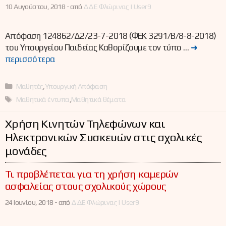
10 Αυγούστου, 2018 -
από
ΔΔΕ Φλώρινας | User9
Απόφαση 124862/Δ2/23-7-2018 (ΦΕΚ 3291/Β/8-8-2018)
του Υπουργείου Παιδείας Καθορίζουμε τον τύπο …
➜
περισσότερα
Κατηγορίες
Μαθητές
,
Υπουργική Απόφαση
Ετικέτες
Μαθητικά έντυπα
,
Μαθητικά θέματα
Χρήση Κινητών Τηλεφώνων και
Ηλεκτρονικών Συσκευών στις σχολικές
μονάδες
Τι προβλέπεται για τη χρήση καμερών
ασφαλείας στους σχολικούς χώρους
24 Ιουνίου, 2018 -
από
ΔΔΕ Φλώρινας | User9