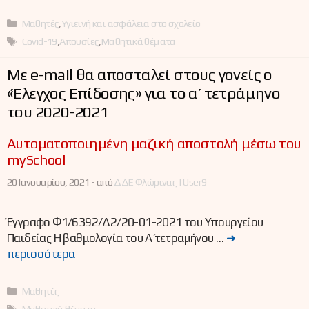
Κατηγορίες
Μαθητές
,
Υγιεινή και ασφάλεια στο σχολείο
Ετικέτες
Covid-19
,
Απουσίες
,
Μαθητικά θέματα
Με e-mail θα αποσταλεί στους γονείς ο
«Έλεγχος Επίδοσης» για το α’ τετράμηνο
του 2020-2021
Αυτοματοποιημένη μαζική αποστολή μέσω του
mySchool
20 Ιανουαρίου, 2021 -
από
ΔΔΕ Φλώρινας | User9
Έγγραφο Φ1/6392/Δ2/20-01-2021 του Υπουργείου
Παιδείας H βαθμολογία του Α΄ τετραμήνου …
➜
περισσότερα
Κατηγορίες
Μαθητές
Ετικέτες
Μαθητικά θέματα