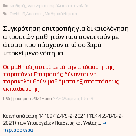
Κατηγορίες
Μαθητές
,
Υγιεινή και ασφάλεια στο σχολείο
Ετικέτες
Covid-19
,
Απουσίες
,
Μαθητικά θέματα
Συγκρότηση επιτροπής για δικαιολόγηση
απουσιών μαθητών που συνοικούν με
άτομα που πάσχουν από σοβαρό
υποκείμενο νόσημα
Οι μαθητές αυτοί μετά την απόφαση της
παραπάνω Επιτροπής δύνανται να
παρακολουθούν μαθήματα εξ αποστάσεως
εκπαίδευσης
6 Φεβρουαρίου, 2021 -
από
ΔΔΕ Φλώρινας | User9
Κοινή απόφαση 14109/ΓΔ4/5-2-2021 (ΦΕΚ 455/Β/6-2-
2021) των Υπουργείων Παιδείας και Υγείας …
➜
περισσότερα