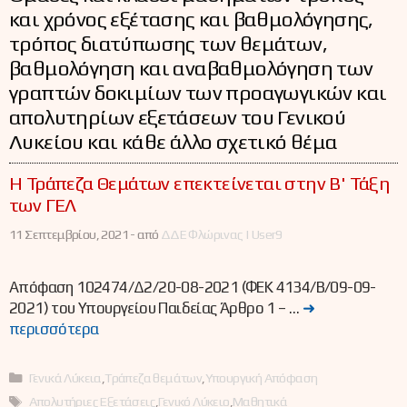
και χρόνος εξέτασης και βαθμολόγησης,
τρόπος διατύπωσης των θεμάτων,
βαθμολόγηση και αναβαθμολόγηση των
γραπτών δοκιμίων των προαγωγικών και
απολυτηρίων εξετάσεων του Γενικού
Λυκείου και κάθε άλλο σχετικό θέμα
Η Τράπεζα Θεμάτων επεκτείνεται στην Β' Τάξη
των ΓΕΛ
11 Σεπτεμβρίου, 2021 -
από
ΔΔΕ Φλώρινας | User9
Απόφαση 102474/Δ2/20-08-2021 (ΦΕΚ 4134/Β/09-09-
2021) του Υπουργείου Παιδείας Άρθρο 1 – …
➜
περισσότερα
Κατηγορίες
Γενικά Λύκεια
,
Τράπεζα θεμάτων
,
Υπουργική Απόφαση
Ετικέτες
Απολυτήριες Εξετάσεις
,
Γενικό Λύκειο
,
Μαθητικά