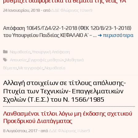
ρυθμίζει διαφορετικά τα θέματα της νέας ΥΑ
24 Ιανουαρίου, 2018 -
από
ΔΔΕ Φλώρινας | User9
Απόφαση 10645/ΓΔ4/22-1-2018 (ΦΕΚ 120/Β/23-1-2018)
του Υπουργείου Παιδείας ΚΕΦΑΛΑΙΟ Α’ – …
➜ περισσότερα
Κατηγορίες
Νομοθεσία
,
Υπουργική Απόφαση
Ετικέτες
Απουσίες
,
Εγγραφές μαθητών
,
Μαθητικά
θέματα
,
Μετεγγραφές
,
Νομοθεσία
Αλλαγή στοιχείων σε τίτλους απόλυσης-
Πτυχία των Τεχνικών- Επαγγελματικών
Σχολών (Τ.Ε.Σ.) του Ν. 1566/1985
Λανθασμένοι τίτλοι λόγω μη έκδοσης σχετικού
Προεδρικού Διατάγματος
8 Αυγούστου, 2017 -
από
ΔΔΕ Φλώρινας | User9