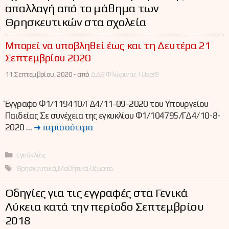
απαλλαγή από το μάθημα των
Θρησκευτικών στα σχολεία
Μπορεί να υποβληθεί έως και τη Δευτέρα 21
Σεπτεμβρίου 2020
11 Σεπτεμβρίου, 2020 -
από
ΔΔΕ Φλώρινας | User9
Έγγραφο Φ1/119410/ΓΔ4/11-09-2020 του Υπουργείου
Παιδείας Σε συνέχεια της εγκυκλίου Φ1/104795/ΓΔ4/10-8-
2020 …
➜ περισσότερα
Κατηγορίες
Εγκύκλιος
Ετικέτες
Θρησκευτικά
,
Μαθητικά θέματα
Οδηγίες για τις εγγραφές στα Γενικά
Λύκεια κατά την περίοδο Σεπτεμβρίου
2018