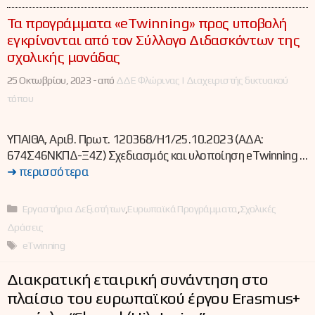
Τα προγράμματα «eTwinning» προς υποβολή
εγκρίνονται από τον Σύλλογο Διδασκόντων της
σχολικής μονάδας
25 Οκτωβρίου, 2023 -
από
ΔΔΕ Φλώρινας | Διαχειριστής δικτυακού
τόπου
ΥΠΑΙΘΑ, Αριθ. Πρωτ. 120368/Η1/25.10.2023 (ΑΔΑ:
674Σ46ΝΚΠΔ-Ξ4Ζ) Σχεδιασμός και υλοποίηση eTwinning …
➜ περισσότερα
Κατηγορίες
Εργαστήρια Δεξιοτήτων
,
Ευρωπαϊκά Προγράμματα
,
Σχολικές
Δράσεις
Ετικέτες
eTwinning
Διακρατική εταιρική συνάντηση στο
πλαίσιο του ευρωπαϊκού έργου Erasmus+