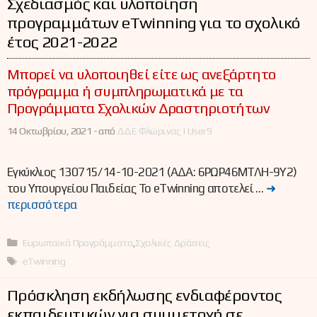
Σχεδιασμός και υλοποίηση
προγραμμάτων eTwinning για το σχολικό
έτος 2021-2022
Μπορεί να υλοποιηθεί είτε ως ανεξάρτητο
πρόγραμμα ή συμπληρωματικά με τα
Προγράμματα Σχολικών Δραστηριοτήτων
14 Οκτωβρίου, 2021 -
από
ΔΔΕ Φλώρινας | User9
Εγκύκλιος 130715/14-10-2021 (ΑΔΑ: 6ΡΩΡ46ΜΤΛΗ-9Υ2)
του Υπουργείου Παιδείας Το eTwinning αποτελεί …
➜
περισσότερα
Κατηγορίες
Ευρωπαϊκά Προγράμματα
,
Σχολικές Δράσεις
Ετικέτες
eTwinning
Πρόσκληση εκδήλωσης ενδιαφέροντος
εκπαιδευτικών για συμμετοχή σε