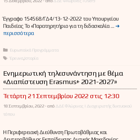
15 Δεκεμβρίου, 2022 -
από
ΔΔΕ Φλώρινας | User9
Έγγραφο 154568/ΓΔ4/13-12-2022 του Υπουργείου
Παιδείας Το «Παρατηρητήριο για τη διδασκαλία …
➜
περισσότερα
Κατηγορίες
Ευρωπαϊκά Προγράμματα
Ετικέτες
Έρευνα
,
Ιστορία
Ενημερωτική τηλεσυνάντηση με θέμα
«Διαπίστευση Erasmus+ 2021-2027»
Τετάρτη 21 Σεπτεμβρίου 2022 στις 12:30
18 Σεπτεμβρίου, 2022 -
από
ΔΔΕ Φλώρινας | Διαχειριστής δικτυακού
τόπου
Η Περιφερειακή Διεύθυνση Πρωτοβάθμιας και
Δευτεροβάθμιας Εκπαίδευσης Δυτικής Μακεδονίας