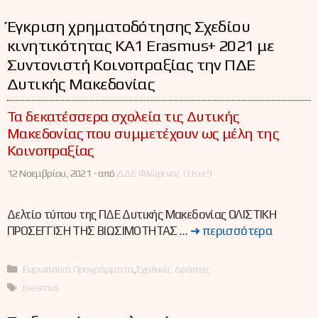
Έγκριση χρηματοδότησης Σχεδίου
κινητικότητας ΚΑ1 Erasmus+ 2021 με
Συντονιστή Κοινοπραξίας την ΠΔΕ
Δυτικής Μακεδονίας
Τα δεκατέσσερα σχολεία τις Δυτικής
Μακεδονίας που συμμετέχουν ως μέλη της
Κοινοπραξίας
12 Νοεμβρίου, 2021 -
από
ΔΔΕ Φλώρινας | User9
Δελτίο τύπου της ΠΔΕ Δυτικής Μακεδονίας ΟΛΙΣΤΙΚΗ
ΠΡΟΣΕΓΓΙΣΗ ΤΗΣ ΒΙΩΣΙΜΟΤΗΤΑΣ …
➜ περισσότερα
Κατηγορίες
Ευρωπαϊκά Προγράμματα
,
Σχολικές Δράσεις
Ετικέτες
Erasmus