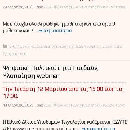
24 Μαρτίου, 2025 -
από
ΔΔΕ Φλώρινας | Διαχειριστής δικτυακού τόπου
Με επιτυχία ολοκληρώθηκε η μαθητική κινητικότητα 9
μαθητών και 2 …
➜ περισσότερα
Κατηγορίες
Εκδηλώσεις και δράσεις σχολείων της ΔΔΕ Φλώρινας
,
Ευρωπαϊκά
Προγράμματα
Ψηφιακή Πολιτειότητα Παιδιών,
Υλοποίηση webinar
Την Τετάρτη 12 Μαρτίου από τις 15:00 έως τις
17:00.
14 Μαρτίου, 2025 -
από
ΔΔΕ Φλώρινας | Διαχειριστής δικτυακού τόπου
Η Εθνικό Δίκτυο Υποδομών Τεχνολογίας και Έρευνας (ΕΔΥΤΕ
Α.Ε), www.grnet.gr, εποπτευόμενος …
➜ περισσότερα