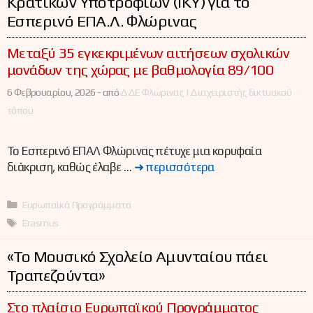
Κρατικών Υποτροφιών (ΙΚΥ) για το
Εσπερινό ΕΠΑ.Λ. Φλώρινας
Μεταξύ 35 εγκεκριμένων αιτήσεων σχολικών
μονάδων της χώρας με βαθμολογία 89/100
6 Φεβρουαρίου, 2026 -
από
ΔΔΕ Φλώρινας | Διαχειριστής δικτυακού
τόπου
Το Εσπερινό ΕΠΑΛ Φλώρινας πέτυχε μια κορυφαία
διάκριση, καθώς έλαβε …
➜ περισσότερα
Κατηγορίες
Ευρωπαϊκά Προγράμματα
Ετικέτες
Erasmus
«Το Μουσικό Σχολείο Αμυνταίου πάει
Τραπεζούντα»
Στο πλαίσιο Ευρωπαϊκού Προγράμματος