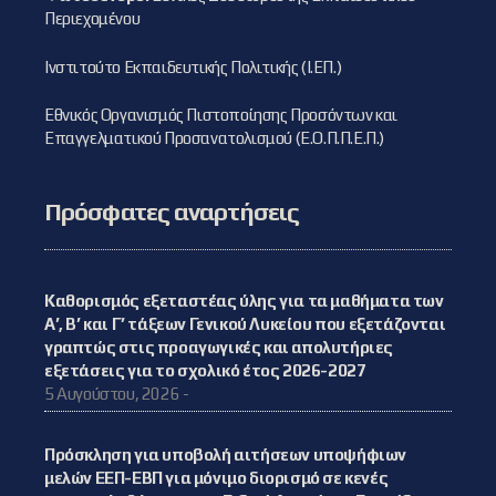
Περιεχομένου
Ινστιτούτο Εκπαιδευτικής Πολιτικής (Ι.ΕΠ.)
Εθνικός Οργανισμός Πιστοποίησης Προσόντων και
Επαγγελματικού Προσανατολισμού (Ε.Ο.Π.Π.Ε.Π.)
Πρόσφατες αναρτήσεις
Καθορισμός εξεταστέας ύλης για τα μαθήματα των
Α’, Β’ και Γ’ τάξεων Γενικού Λυκείου που εξετάζονται
γραπτώς στις προαγωγικές και απολυτήριες
εξετάσεις για το σχολικό έτος 2026-2027
5 Αυγούστου, 2026 -
Πρόσκληση για υποβολή αιτήσεων υποψήφιων
μελών ΕΕΠ-ΕΒΠ για μόνιμο διορισμό σε κενές