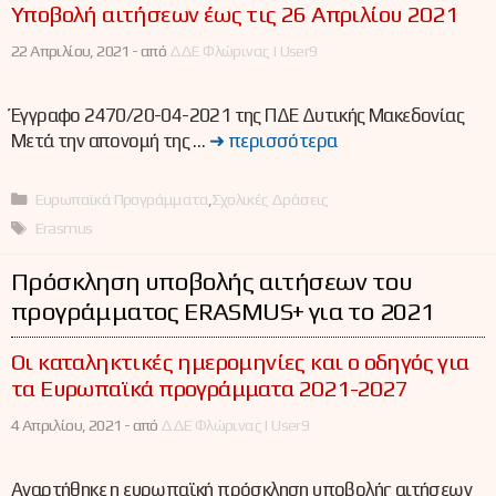
Υποβολή αιτήσεων έως τις 26 Απριλίου 2021
22 Απριλίου, 2021 -
από
ΔΔΕ Φλώρινας | User9
Έγγραφο 2470/20-04-2021 της ΠΔΕ Δυτικής Μακεδονίας
Μετά την απονομή της …
➜ περισσότερα
Κατηγορίες
Ευρωπαϊκά Προγράμματα
,
Σχολικές Δράσεις
Ετικέτες
Erasmus
Πρόσκληση υποβολής αιτήσεων του
προγράμματος ERASMUS+ για το 2021
Οι καταληκτικές ημερομηνίες και ο οδηγός για
τα Ευρωπαϊκά προγράμματα 2021-2027
4 Απριλίου, 2021 -
από
ΔΔΕ Φλώρινας | User9
Αναρτήθηκε η ευρωπαϊκή πρόσκληση υποβολής αιτήσεων