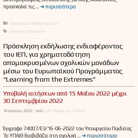
προσκαλεί τις …
➜ περισσότερα
Κατηγορίες
Ευρωπαϊκά Προγράμματα
Ετικέτες
Erasmus
,
Erlasmus+
Πρόσκληση εκδήλωσης ενδιαφέροντος
του ΙΕΠ, για χρηματοδότηση
απομακρυσμένων σχολικών μονάδων
μέσω του Ευρωπαϊκού Προγράμματος
“Learning from the Extremes”
Υποβολή αιτήσεων από 15 Μαΐου 2022 μέχρι
30 Σεπτεμβρίου 2022
16 Ιουνίου, 2022 -
από
ΔΔΕ Φλώρινας | User9
Έγγραφο 74007/Ε3/16-06-2022 του Υπουργείου Παιδείας
Το ΥΠΑΙΘ διαβιβάζει στη σχολική …
➜ περισσότερα