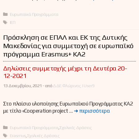
Κατηγορίες
Ευρωπαϊκά Προγράμματα
Ετικέτες
ΙΕΠ
Πρόσκληση σε ΕΠΑΛ και ΕΚ της Δυτικής
Μακεδονίας για συμμετοχή σε ευρωπαϊκό
πρόγραμμα Erasmus+ KA2
Δηλώσεις συμμετοχής μέχρι τη Δευτέρα 20-
12-2021
13 Δεκεμβρίου, 2021 -
από
ΔΔΕ Φλώρινας | User9
Στο πλαίσιο υλοποίησης Ευρωπαϊκού Προγράμματος ΚΑ2
με τίτλο «Cooperation project …
➜ περισσότερα
Κατηγορίες
Ευρωπαϊκά Προγράμματα
,
Σχολικές Δράσεις
Ετικέτες
Erasmus
,
Σχολικές Δράσεις