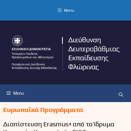
Μετάβαση
σε
Menu
περιεχόμενο
Menu
Ευρωπαϊκά Προγράμματα
Διαπίστευση Erasmus+ από το Ίδρυμα