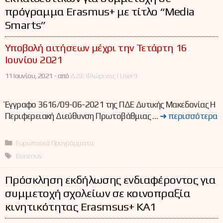
πρόγραμμα Erasmus+ με τίτλο “Media
Smarts”
Υποβολή αιτήσεων μέχρι την Τετάρτη 16
Ιουνίου 2021
11 Ιουνίου, 2021 -
από
ΔΔΕ Φλώρινας | User9
Έγγραφο 3616/09-06-2021 της ΠΔΕ Δυτικής Μακεδονίας Η
Περιφερειακή Διεύθυνση Πρωτοβάθμιας …
➜ περισσότερα
Κατηγορίες
Ευρωπαϊκά Προγράμματα
Ετικέτες
Erasmus
Πρόσκληση εκδήλωσης ενδιαφέροντος για
συμμετοχή σχολείων σε κοινοπραξία
κινητικότητας Erasmsus+ KA1