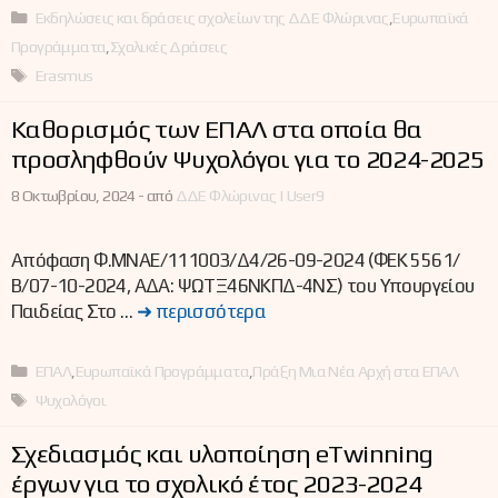
Κατηγορίες
Εκδηλώσεις και δράσεις σχολείων της ΔΔΕ Φλώρινας
,
Ευρωπαϊκά
Προγράμματα
,
Σχολικές Δράσεις
Ετικέτες
Erasmus
Καθορισμός των ΕΠΑΛ στα οποία θα
προσληφθούν Ψυχολόγοι για το 2024-2025
8 Οκτωβρίου, 2024 -
από
ΔΔΕ Φλώρινας | User9
Απόφαση Φ.ΜΝΑΕ/111003/Δ4/26-09-2024 (ΦΕΚ 5561/
Β/07-10-2024, ΑΔΑ: ΨΩΤΞ46ΝΚΠΔ-4ΝΣ) του Υπουργείου
Παιδείας Στο …
➜ περισσότερα
Κατηγορίες
ΕΠΑΛ
,
Ευρωπαϊκά Προγράμματα
,
Πράξη Μια Νέα Αρχή στα ΕΠΑΛ
Ετικέτες
Ψυχολόγοι
Σχεδιασμός και υλοποίηση eTwinning
έργων για το σχολικό έτος 2023-2024