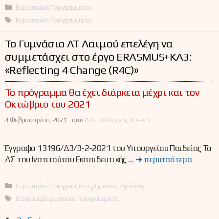
Κατηγορίες
Ευρωπαϊκά Προγράμματα
Ετικέτες
Ευρωπαϊκά Προγράμματα
Το Γυμνάσιο ΛΤ Λαιμού επελέγη να
συμμετάσχει στο έργο ERASMUS+KA3:
«Reflecting 4 Change (R4C)»
Το πρόγραμμα θα έχει διάρκεια μέχρι και τον
Οκτώβριο του 2021
4 Φεβρουαρίου, 2021 -
από
ΔΔΕ Φλώρινας | User9
Έγγραφο 13196/Δ3/3-2-2021 του Υπουργείου Παιδείας Το
ΔΣ του Ινστιτούτου Εκπαιδευτικής …
➜ περισσότερα
Κατηγορίες
Ευρωπαϊκά Προγράμματα
,
Σχολικές Δράσεις
Ετικέτες
Erasmus
,
Ευρωπαϊκά Προγράμματα