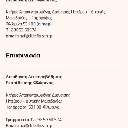
———
Κτήριο Αποκεντρωμένης Διοίκησης Ηπείρου – Δυτικής
Μακεδονίας – 1ος όροφος.
Φλώρινα 531 00 (
g.map
)
Τ.:
23853 50574
email:
mail@dide.flo.sch.gr
Επικοινωνία
Διεύθυνση Δευτεροβάθμιας
Εκπαίδευσης Φλώρινας
Κτήριο Αποκεντρωμένης Διοίκησης
Ηπείρου – Δυτικής Μακεδονίας
1ος όροφος, 531 00, Φλώρινα
Γραμματεία Τ.
: 2385 350 574
Email:
mail@dide.flo.sch.gr