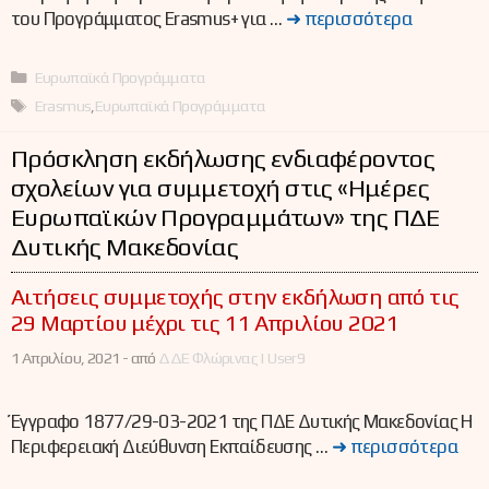
του Προγράμματος Erasmus+ για …
➜ περισσότερα
Κατηγορίες
Ευρωπαϊκά Προγράμματα
Ετικέτες
Erasmus
,
Ευρωπαϊκά Προγράμματα
Πρόσκληση εκδήλωσης ενδιαφέροντος
σχολείων για συμμετοχή στις «Ημέρες
Ευρωπαϊκών Προγραμμάτων» της ΠΔΕ
Δυτικής Μακεδονίας
Αιτήσεις συμμετοχής στην εκδήλωση από τις
29 Μαρτίου μέχρι τις 11 Απριλίου 2021
1 Απριλίου, 2021 -
από
ΔΔΕ Φλώρινας | User9
Έγγραφο 1877/29-03-2021 της ΠΔΕ Δυτικής Μακεδονίας Η
Περιφερειακή Διεύθυνση Εκπαίδευσης …
➜ περισσότερα