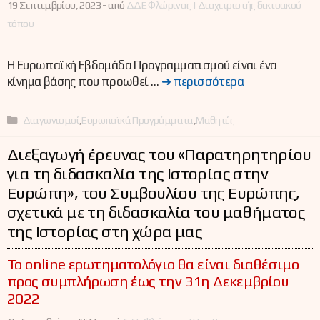
19 Σεπτεμβρίου, 2023 -
από
ΔΔΕ Φλώρινας | Διαχειριστής δικτυακού
τόπου
Η Ευρωπαϊκή Εβδομάδα Προγραμματισμού είναι ένα
κίνημα βάσης που προωθεί …
➜ περισσότερα
Κατηγορίες
Διαγωνισμοί
,
Ευρωπαϊκά Προγράμματα
,
Μαθητές
Διεξαγωγή έρευνας του «Παρατηρητηρίου
για τη διδασκαλία της Ιστορίας στην
Ευρώπη», του Συμβουλίου της Ευρώπης,
σχετικά με τη διδασκαλία του μαθήματος
της Ιστορίας στη χώρα μας
Το online ερωτηματολόγιο θα είναι διαθέσιμο
προς συμπλήρωση έως την 31η Δεκεμβρίου
2022