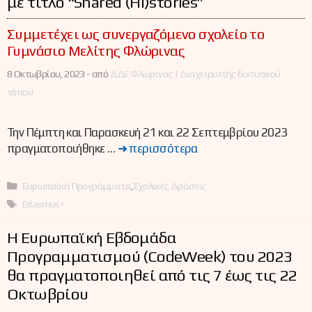
με τίτλο “Shared (Hi)stories”
Συμμετέχει ως συνεργαζόμενο σχολείο το
Γυμνάσιο Μελίτης Φλώρινας
8 Οκτωβρίου, 2023 -
από
ΔΔΕ Φλώρινας | Διαχειριστής δικτυακού
τόπου
Την Πέμπτη και Παρασκευή 21 και 22 Σεπτεμβρίου 2023
πραγματοποιήθηκε …
➜ περισσότερα
Κατηγορίες
Ευρωπαϊκά Προγράμματα
,
Σχολικές Δράσεις
Ετικέτες
Erlasmus+
Η Ευρωπαϊκή Εβδομάδα
Προγραμματισμού (CodeWeek) του 2023
θα πραγματοποιηθεί από τις 7 έως τις 22
Οκτωβρίου