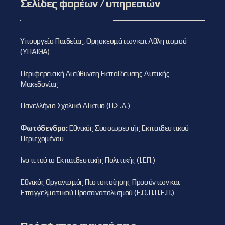
Σελίδες φορέων / υπηρεσιών
Υπουργείο Παιδείας, Θρησκευμάτων και Αθλητισμού
(ΥΠΑΙΘΑ)
Περιφερειακή Διεύθυνση Εκπαίδευσης Δυτικής
Μακεδονίας
Πανελλήνιο Σχολικό Δίκτυο (Π.Σ.Δ.)
Φωτόδενδρο:
Εθνικός Συσσωρευτής Εκπαιδευτικού
Περιεχομένου
Ινστιτούτο Εκπαιδευτικής Πολιτικής (Ι.ΕΠ.)
Εθνικός Οργανισμός Πιστοποίησης Προσόντων και
Επαγγελματικού Προσανατολισμού (Ε.Ο.Π.Π.Ε.Π.)