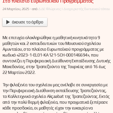
Στο πλαίσιο Ευρωπαϊκού Προγράμματος
24 Μαρτίου, 2025 -
από
ΔΔΕ Φλώρινας | Διαχειριστής δικτυακού τόπου
άκουσε το άρθρο
Με επιτυχία ολοκληρώθηκε η μαθητική κινητικότητα 9
μαθητών και 2 εκπαιδευτικών του Μουσικού σχολείου
Αμυνταίου, στο πλαίσιο Ευρωπαϊκού προγράμματος με
κωδικό «2023-1-EL01-KA121-SCH-000146694», που
συντονίζει η Περιφερειακή Διεύθυνση Εκπαίδευσης Δυτικής
Μακεδονίας, στην Τραπεζούντα της Τουρκίας από 16 έως
22 Μαρτίου 2022.
Την φιλοξενία του σχολείου μας ανέλαβε σε συνεργασία με
την Περιφερειακή Διεύθυνση εκπαίδευσης Τραπεζούντας,
το Καλλιτεχνικό σχολείο Akçaabat της Τραπεζούντας. Εκτός
από την πολύ θερμή φιλοξενία, που πραγματικά ξεπέρασε
κάθε προσδοκία, οι μαθητές είχαν την ευκαιρία να