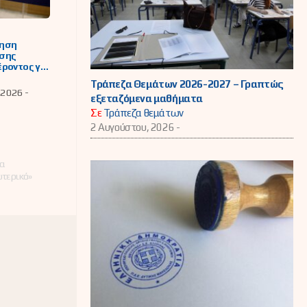
ηση
σης
ροντος για
ση
Τράπεζα Θεμάτων 2026-2027 – Γραπτώς
γικών
 2026 -
εξεταζόμενα μαθήματα
στα
α Ωνάσεια
Σε
Τράπεζα θεμάτων
 με
2 Αυγούστου, 2026 -
αση
ν
ευτικών
τα
οβάθμιας
ωτερικό»
ευσης
ς ενός (1)
κού έτους,
27