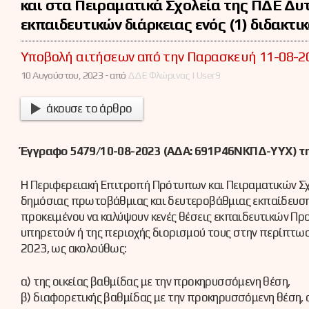
και στα Πειραματικά Σχολεία της ΠΔΕ Δ
εκπαιδευτικών διάρκειας ενός (1) διδακτι
Υποβολή αιτήσεων από την Παρασκευή 11-08-20
10 Αυγούστου, 2023 -
από
ΔΔΕ Φλώρινας | User9
άκουσε το άρθρο
Έγγραφο 5479/10-08-2023 (ΑΔΑ: 691Ρ46ΝΚΠΔ-ΥΥΧ) τ
Η Περιφερειακή Επιτροπή Πρότυπων και Πειραματικών Σχο
δημόσιας πρωτοβάθμιας και δευτεροβάθμιας εκπαίδευσης 
προκειμένου να καλύψουν κενές θέσεις εκπαιδευτικών Προτ
υπηρετούν ή της περιοχής διορισμού τους στην περίπτωσ
2023, ως ακολούθως:
α) της οικείας βαθμίδας με την προκηρυσσόμενη θέση,
β) διαφορετικής βαθμίδας με την προκηρυσσόμενη θέση, σ