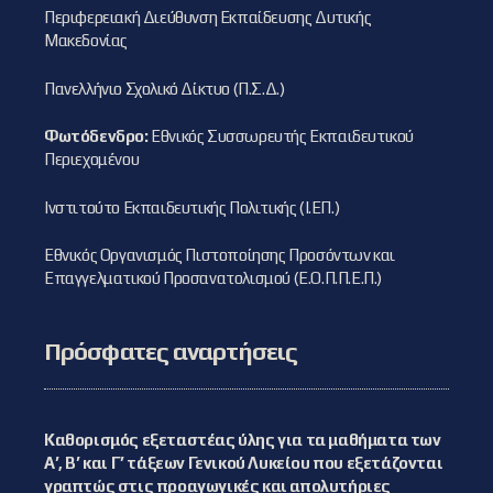
Περιφερειακή Διεύθυνση Εκπαίδευσης Δυτικής
Μακεδονίας
Πανελλήνιο Σχολικό Δίκτυο (Π.Σ.Δ.)
Φωτόδενδρο:
Εθνικός Συσσωρευτής Εκπαιδευτικού
Περιεχομένου
Ινστιτούτο Εκπαιδευτικής Πολιτικής (Ι.ΕΠ.)
Εθνικός Οργανισμός Πιστοποίησης Προσόντων και
Επαγγελματικού Προσανατολισμού (Ε.Ο.Π.Π.Ε.Π.)
Πρόσφατες αναρτήσεις
Καθορισμός εξεταστέας ύλης για τα μαθήματα των
Α’, Β’ και Γ’ τάξεων Γενικού Λυκείου που εξετάζονται
γραπτώς στις προαγωγικές και απολυτήριες