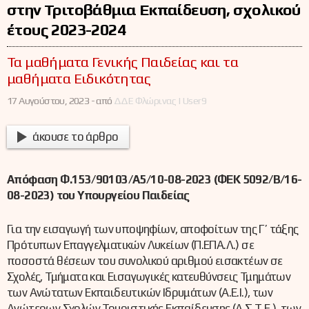
στην Τριτοβάθμια Εκπαίδευση, σχολικού
έτους 2023-2024
Τα μαθήματα Γενικής Παιδείας και τα
μαθήματα Ειδικότητας
17 Αυγούστου, 2023 -
από
ΔΔΕ Φλώρινας | User9
άκουσε το άρθρο
Απόφαση Φ.153/90103/Α5/10-08-2023 (ΦΕΚ 5092/Β/16-
08-2023) του Υπουργείου Παιδείας
Για την εισαγωγή των υποψηφίων, αποφοίτων της Γ’ τάξης
Πρότυπων Επαγγελματικών Λυκείων (Π.ΕΠΑ.Λ.) σε
ποσοστά θέσεων του συνολικού αριθμού εισακτέων σε
Σχολές, Τμήματα και Εισαγωγικές κατευθύνσεις Τμημάτων
των Ανώτατων Εκπαιδευτικών Ιδρυμάτων (Α.Ε.Ι.), των
Ανώτερων Σχολών Τουριστικής Εκπαίδευσης (Α.Σ.Τ.Ε.), των