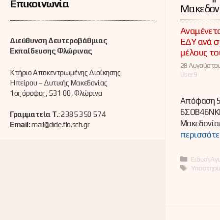
Επικοινωνία
Μακεδον
Αναμένετα
ΕΔΥ ανά σ
Διεύθυνση Δευτεροβάθμιας
μέλους το
Εκπαίδευσης Φλώρινας
28 Αυγούστου
Κτήριο Αποκεντρωμένης Διοίκησης
User9
Ηπείρου – Δυτικής Μακεδονίας
1ος όροφος, 531 00, Φλώρινα
Απόφαση 5
6ΣΟΒ46ΝΚΠ
Γραμματεία Τ.
: 2385 350 574
Μακεδονία
Email:
mail@dide.flo.sch.gr
περισσότε
Κατηγορί
Ειδική Αγ
Ετικέτες
Υποστηρι