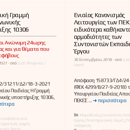
ική Γραμμή
Ενιαίος Κανονισμός
νωνικής
Λειτουργίας των ΠΕΚ
ιξης 10306
ειδικότερα καθήκοντ
αρμοδιότητες των
αι Ανώνυμη 24ωρης
Συντονιστών Εκπαιδ
ας και για θέματα που
Έργου
εφήβους
30 Σεπτεμβρίου, 2018 -
από
ΔΔΕ
2021 -
από
ΔΔΕ Φλώρινας |
User9
Απόφαση 158733/ΓΔ4/24
2/31211/Δ2/18-3-2021
(ΦΕΚ 4299/Β/27-9-2018) 
είου Παιδείας Η Γραμμή
Υπουργείου Παιδείας Απο
νικής υποστήριξης 10306,
ΠΕΚΕΣ …
➜ περισσότερα
σότερα
Κατηγορίες
Νομοθεσία
,
Συντονιστές Εκπ
ες
αι ασφάλεια στο
Έργου
,
Υποστηρικτικές Δομές
,
Υπ
τηρικτικές Δομές
Απόφαση
κτικές δομές