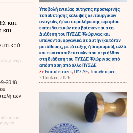
Υποβολή ενιαίας αίτησης προσωρινής
τοποθέτησης κάλυψης λειτουργικών
αναγκών, ή/και συμπλήρωσης ωραρίου
ΕΣ και
εκπαιδευτικών που βρίσκονται στη
α και
Διάθεση του ΠΥΣΔΕ Φλώρινας και
υπάγονται οργανικά σε αυτήν (κατόπιν
ευτικού
μετάθεσης, μετάταξης ή διορισμού), αλλά
και των εκπαιδευτικών που περιήλθαν
στη διάθεση του ΠΥΣΔΕ Φλώρινας από
 Φλώρινας |
απόσπαση από άλλο ΠΥΣΔΕ
Σε
Εκπαιδευτικοί
,
ΠΥΣΔΕ
,
Τοποθετήσεις
31 Ιουλίου, 2026 -
-9-2018
του
στολή των
αιδευτικού
ουργική