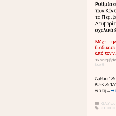
Ρυθμίσει
των Κέν
το Περιβ
Αειφορία 
σχολικό 
Μέχρι τη
διαδικασ
από τον ν
16 Δεκεμβρίο
User9
Άρθρο 125
(ΦΕΚ 251/Α
για τη …
➜ 
Κατηγορί
ΚΕΑ
,
Υποσ
Ετικέτες
ΚΠΕ/ΚΕΠ