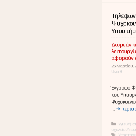
Τηλεφων
Ψυχοκοι
Υποστήρ
Δωρεάν κ
λειτουργί
αφορούν 
26 Μαρτίου, 
User9
Έγγραφο Φ
του Υπουργ
Ψυχοκοινω
…
➜ περισ
Κατηγορί
Υγιεινή κ
σχολείο
,
Υποσ
Ετικέτες
Υποστηρι