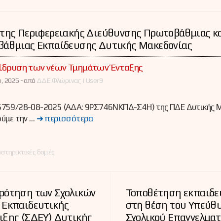
 της Περιφερειακής Διεύθυνσης Πρωτοβάθμιας κ
βάθμιας Εκπαίδευσης Δυτικής Μακεδονίας
 ίδρυση των νέων Τμημάτων Ένταξης
, 2025 -
από
ΔΔΕ Φλώρινας | User9
759/28-08-2025 (ΑΔΑ: 9ΡΣ746ΝΚΠΔ-Σ4Η) της ΠΔΕ Δυτικής 
ύμε την …
➜ περισσότερα
ες
στηρικτικές δομές
ρότηση των Σχολικών
Τοποθέτηση εκπαιδε
 Εκπαιδευτικής
στη θέση του Υπεύθ
ιξης (ΣΔΕΥ) Δυτικής
Σχολικού Επαγγελματ