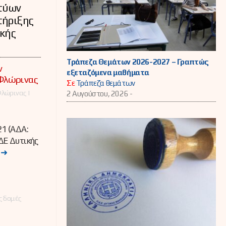
κτύων
τήριξης
ικής
Τράπεζα Θεμάτων 2026-2027 – Γραπτώς
ν
εξεταζόμενα μαθήματα
 Φλώρινας
Σε
Τράπεζα θεμάτων
λώρινας |
2 Αυγούστου, 2026 -
1 (ΑΔΑ:
Ε Δυτικής
…
➜
ς δομές