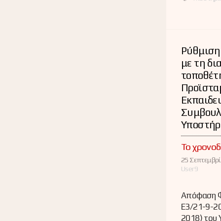
Ρύθμιση
με τη δι
τοποθέτ
Προϊστα
Εκπαιδευ
Συμβουλ
Υποστήρ
Το χρονοδ
25 Σεπτεμβρί
User9
Απόφαση Φ
Ε3/21-9-2
2018) του 