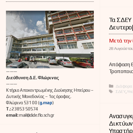
Τα ΣΔΕΥ
Δευτερο
Μετά την
28 Αυγούστου
Απόφαση 6
Τροποποιο
———
Διεύθυνση Δ.Ε. Φλώρινας
———
Κατηγορί
Διάφορα
Κτήριο Αποκεντρωμένης Διοίκησης Ηπείρου –
Ετικέτες
ΣΔΕΥ
,
Υπο
Δυτικής Μακεδονίας – 1ος όροφος.
Φλώρινα 531 00 (
g.map
)
Τ.:
23853 50574
Ανασυγκ
email:
mail@dide.flo.sch.gr
Δικτύων
Υποστήρ