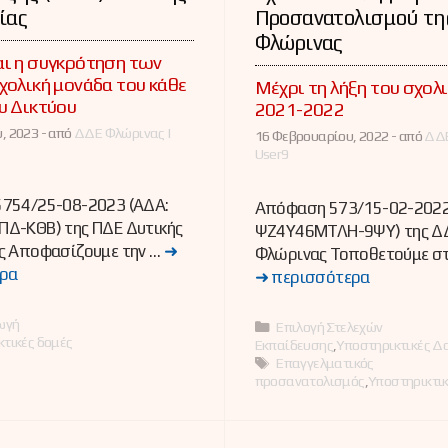
ίας
Προσανατολισμού τη
Φλώρινας
ι η συγκρότηση των
χολική μονάδα του κάθε
Μέχρι τη λήξη του σχολ
υ Δικτύου
2021-2022
, 2023 -
από
ΔΔΕ Φλώρινας |
16 Φεβρουαρίου, 2022 -
από
ΔΔΕ
User9
754/25-08-2023 (ΑΔΑ:
Απόφαση 573/15-02-2022
Δ-ΚΘΒ) της ΠΔΕ Δυτικής
ΨΖ4Υ46ΜΤΛΗ-9ΨΥ) της Δ
ς Αποφασίζουμε την …
➜
Φλώρινας Τοποθετούμε στ
ρα
➜ περισσότερα
ες
ωγή
Κατηγορίες
Επιλογή Στελεχών
κτικές δομές
Εκπαίδευσης
,
Υποστηρικτικές Δ
Ετικέτες
Επαγγελματικός
προσανατολισμός
,
Υποστηρικτικ