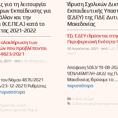
ς για τη λειτουργία
Ίδρυση Σχολικών Δι
τρων Εκπαίδευσης για
Εκπαιδευτικής Υποσ
άλλον και την
(ΣΔΕΥ) της ΠΔΕ Δυτ
(Κ.Ε.ΠΕ.Α.) κατά το
Μακεδονίας
έτος 2021-2022
Έξι ΣΔΕΥ ιδρύονται στη
Περιφερειακή Ενότητα
ν ολοκλήρωση των
ιών που προβλέπονται
20 Αυγούστου, 2021 -
από
ΔΔΕ Φ
. 4823/2021
User9
υ, 2021 -
από
ΔΔΕ Φλώρινας |
Απόφαση 5063/19-08-202
9ΣΝΛ46ΜΤΛΗ-ΔΚΔ) της ΠΔ
Μακεδονίας Ιδρύουμε τα 
 του Νόμου 4876/2021
περισσότερα
/23-12-2021) Ρυθμίσεις
περισσότερα
Κατηγορίες
Ειδική Αγωγή
Ετικέτες
Ειδική αγωγή
,
Υποστηρικτικέ
ες
τηρικτικές Δομές
ΕΑ
,
Υποστηρικτικές δομές