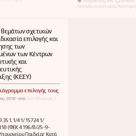
Ετικέτες
Νομοθεσία
,
ΠΕΚΕΣ
,
Συντονισ
Εκπαιδευτικού Έργου
,
Υποστηρικ
 θεμάτων σχετικών
αδικασία επιλογής και
ησης των
μένων των Κέντρων
τικής και
ευτικής
ιξης (ΚΕΣΥ)
ιάγραμμα επιλογής τους
ου, 2018 -
από
ΔΔΕ Φλώρινας |
.351.1/41/157241/
018 (ΦΕΚ 4196/Β/25-9-
Υπουργείου Παιδείας Κατά