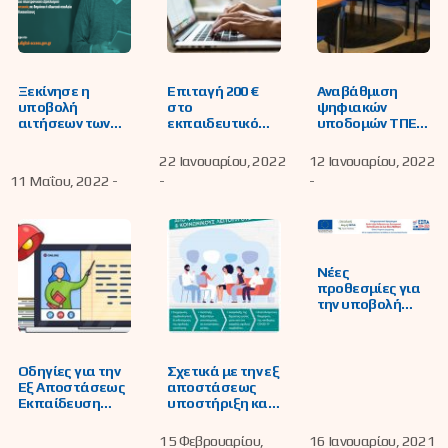
Ξεκίνησε η
Επιταγή 200 €
Αναβάθμιση
υποβολή
στο
ψηφιακών
αιτήσεων των
εκπαιδευτικό
υποδομών ΤΠΕ
εκπαιδευτικών
προσωπικό και
των σχολικών
για το Voucher
στα μέλη ΕΕΠ-
μονάδων
22 Ιανουαρίου, 2022
12 Ιανουαρίου, 2022
των 200 ευρώ για
ΕΒΠ των
11 Μαΐου, 2022 -
-
-
την αγορά
σχολικών
τεχνολογικού
μονάδων για
εξοπλισμού
αγορά
τεχνολογικού
εξοπλισμού
Νέες
προθεσμίες για
την υποβολή
αιτήσεων
συμμετοχής των
εκπαιδευτικών
στο πρόγραμμα
Οδηγίες για την
Σχετικά με την εξ
επιμόρφωσης
Εξ Αποστάσεως
αποστάσεως
στην εξ
Εκπαίδευση
υποστήριξη και
αποστάσεως
λόγω αναστολής
συμβουλευτική
εκπαίδευση
της δια ζώσης
σε μαθητές,
15 Φεβρουαρίου,
16 Ιανουαρίου, 2021