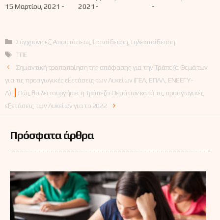
λειτουργίας των
γονείς και
15 Μαρτίου, 2021 -
2021 -
-
σχολικών
εκπαιδευτικούς
μονάδων
Κατηγορίες
Σύγχρονη εξ Αποστάσεως Εκπαίδευση
,
Τηλεκπαίδευση
Ετικέτες
ΤΠΕ
Σημαντική τροποποίηση της απόφασης για την Τράπεζα Θεμάτων
για τις προαγωγικές εξετάσεις των Λυκείων (ΓΕΛ, ΕΠΑΛ, ΕΝΕΕΓΥ-
Λ)
Πώς θα λειτουργήσει η Τράπεζα Θεμάτων κατά τις προαγωγικές
εξετάσεις των Λυκείων για το 2022
Πρόσφατα άρθρα