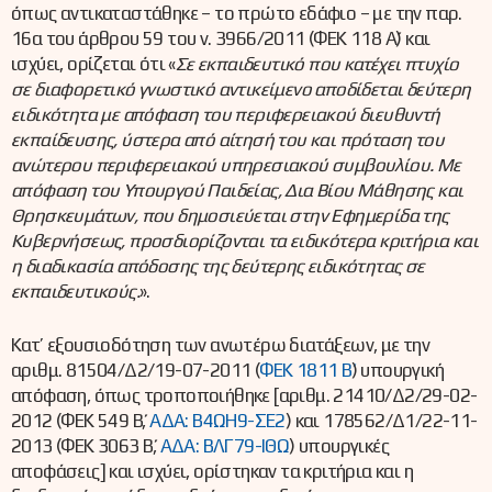
όπως αντικαταστάθηκε – το πρώτο εδάφιο – με την παρ.
16α του άρθρου 59 του ν. 3966/2011 (ΦΕΚ 118 Α΄) και
ισχύει, ορίζεται ότι «
Σε εκπαιδευτικό που κατέχει πτυχίο
σε διαφορετικό γνωστικό αντικείμενο αποδίδεται δεύτερη
ειδικότητα με απόφαση του περιφερειακού διευθυντή
εκπαίδευσης, ύστερα από αίτησή του και πρόταση του
ανώτερου περιφερειακού υπηρεσιακού συμβουλίου. Με
απόφαση του Υπουργού Παιδείας, Δια Βίου Μάθησης και
Θρησκευμάτων, που δημοσιεύεται στην Εφημερίδα της
Κυβερνήσεως, προσδιορίζονται τα ειδικότερα κριτήρια και
η διαδικασία απόδοσης της δεύτερης ειδικότητας σε
εκπαιδευτικούς.
».
Κατ’ εξουσιοδότηση των ανωτέρω διατάξεων, με την
αριθμ. 81504/Δ2/19-07-2011 (
ΦΕΚ 1811 Β΄
) υπουργική
απόφαση, όπως τροποποιήθηκε [αριθμ. 21410/Δ2/29-02-
2012 (ΦΕΚ 549 Β΄,
ΑΔΑ: Β4ΩΗ9-ΣΕ2
) και 178562/Δ1/22-11-
2013 (ΦΕΚ 3063 Β΄,
ΑΔΑ: ΒΛΓ79-ΙΘΩ
) υπουργικές
αποφάσεις] και ισχύει, ορίστηκαν τα κριτήρια και η