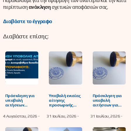
Παρακαλούμε για την εφαρμογή των ανωτέρω και την κατά
περίπτωση
ανάκληση
σχετικών αποφάσεών σας.
Διαβάστε το έγγραφο
Διαβάστε επίσης:
Πρόσκληση για
Υποβολή ενιαίας
Πρόσκληση για
υποβολή
αίτησης
υποβολή
αιτήσεων
προσωρινής
αιτήσεων για
υποψήφιων
τοποθέτησης
συμπλήρωση
εκπαιδευτικών
κάλυψης
του
4 Αυγούστου, 2026 -
31 Ιουλίου, 2026 -
31 Ιουλίου, 2026 -
για μόνιμο
λειτουργικών
εβδομαδιαίου
διορισμό σε
αναγκών, ή/και
υποχρεωτικού
κενές οργανικές
συμπλήρωσης
διδακτικού