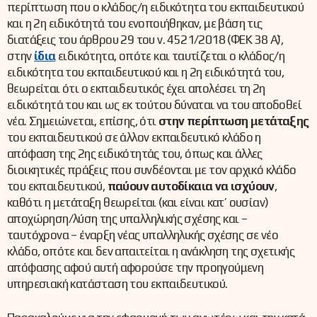
περίπτωση που ο κλάδος/η ειδικότητα του εκπαιδευτικού
και η 2η ειδικότητά του ενοποιήθηκαν, με βάση τις
διατάξεις του άρθρου 29 του ν. 4521/2018 (ΦΕΚ 38 Α΄),
στην
ίδια
ειδικότητα, οπότε και ταυτίζεται ο κλάδος/η
ειδικότητα του εκπαιδευτικού και η 2η ειδικότητά του,
θεωρείται ότι ο εκπαιδευτικός έχει απολέσει τη 2η
ειδικότητά του και ως εκ τούτου δύναται να του αποδοθεί
νέα. Σημειώνεται, επίσης, ότι
στην περίπτωση μετάταξης
του εκπαιδευτικού σε άλλον εκπαιδευτικό κλάδο η
απόφαση της 2ης ειδικότητάς του, όπως και άλλες
διοικητικές πράξεις που συνδέονται με τον αρχικό κλάδο
του εκπαιδευτικού,
παύουν αυτοδίκαια να ισχύουν
,
καθότι η μετάταξη θεωρείται (και είναι κατ’ ουσίαν)
αποχώρηση/λύση της υπαλληλικής σχέσης και –
ταυτόχρονα – έναρξη νέας υπαλληλικής σχέσης σε νέο
κλάδο, οπότε και δεν απαιτείται η ανάκληση της σχετικής
απόφασης αφού αυτή αφορούσε την προηγούμενη
υπηρεσιακή κατάσταση του εκπαιδευτικού.