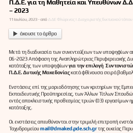
Π.Δ.Ε. για τη Μαθητεία και Υπευθύνων Δ.Δ
– 2023
11 Ιουλίου, 2023 -
από
ΔΔΕ Φλώρινας | Διαχειριστής δικτυακού τόπου
άκουσε το άρθρο
Μετά τη διαδικασία των συνεντεύξεων των υποψηφίων απ
06-2023 Απόφαση της Αναπληρώτριας Περιφερειακής Διευ
κατάταξης των υποψηφίων
για την επιλογή Συντονιστών
Π.Δ.Ε. Δυτικής Μακεδονίας
κατά φθίνουσα σειρά βαθμολ
Ενστάσεις επί της μοριοδότησης των κριτηρίων της Εμπει
Εκπαιδευτικής Προϋπηρεσίας, των Άλλων Τίτλων Σπουδών
εντός αποκλειστικής προθεσμίας τριών (03) εργασίμων
κατάταξης.
Οι ενστάσεις απευθύνονται στην τριμελή επιτροπή ενστά
Ταχυδρομείου
mail@dmaked.pde.sch.gr
της οικείας Περ