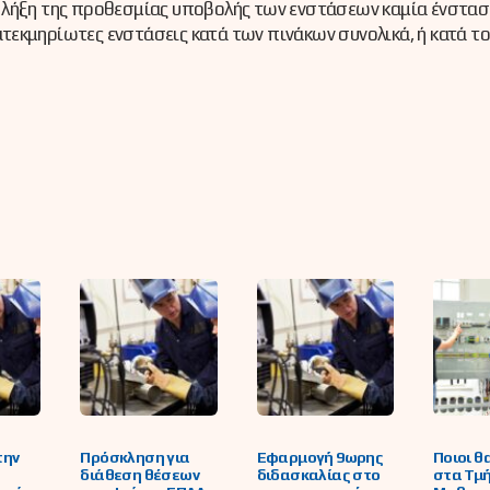
 λήξη της προθεσμίας υποβολής των ενστάσεων καμία ένστασ
 ατεκμηρίωτες ενστάσεις κατά των πινάκων συνολικά, ή κατά τ
την
Πρόσκληση για
Εφαρμογή 9ωρης
Ποιοι θ
διάθεση θέσεων
διδασκαλίας στο
στα Τμ