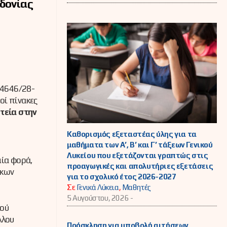
εδονίας
 4646/28-
οί πίνακες
ητεία στην
Καθορισμός εξεταστέας ύλης για τα
μαθήματα των Α’, Β’ και Γ’ τάξεων Γενικού
Λυκείου που εξετάζονται γραπτώς στις
μία φορά,
προαγωγικές και απολυτήριες εξετάσεις
άκων
για το σχολικό έτος 2026-2027
Σε
Γενικά Λύκεια
,
Μαθητές
5 Αυγούστου, 2026 -
κού
λλου
Πρόσκληση για υποβολή αιτήσεων