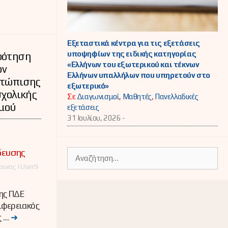
Εξεταστικά κέντρα για τις εξετάσεις
υποψηφίων της ειδικής κατηγορίας
ρότηση
«Ελλήνων του εξωτερικού και τέκνων
ων
Ελλήνων υπαλλήλων που υπηρετούν στο
ετώπισης
εξωτερικό»
σχολικής
Σε
Διαγωνισμοί
,
Μαθητές
,
Πανελλαδικές
σμού
εξετάσεις
31 Ιουλίου, 2026 -
δευσης
Αναζήτηση
για:
ινας | User9
ης ΠΔΕ
ιφερειακός
ς …
➜