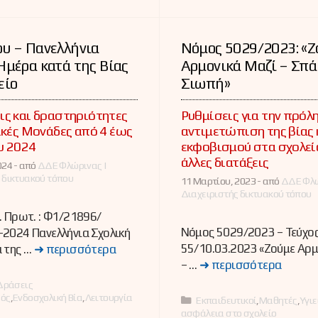
υ – Πανελλήνια
Νόμος 5029/2023: «Ζ
Ημέρα κατά της Βίας
Αρμονικά Μαζί – Σπά
είο
Σιωπή»
ς και δραστηριότητες
Ρυθμίσεις για την πρόλ
ικές Μονάδες από 4 έως
αντιμετώπιση της βίας 
υ 2024
εκφοβισμού στα σχολεί
άλλες διατάξεις
24 -
από
ΔΔΕ Φλώρινας |
 δικτυακού τόπου
11 Μαρτίου, 2023 -
από
ΔΔΕ Φλώ
Διαχειριστής δικτυακού τόπου
. Πρωτ. : Φ1/21896/
Νόμος 5029/2023 – Τεύχος
2024 Πανελλήνια Σχολική
55/10.03.2023 «Ζούμε Αρμ
 της …
➜ περισσότερα
– …
➜ περισσότερα
ες
Δράσεις
ός
,
Ενδοσχολική Βία
,
Λειτουργία
Κατηγορίες
Εκπαιδευτικοί
,
Μαθητές
,
Υγιε
ασφάλεια στο σχολείο