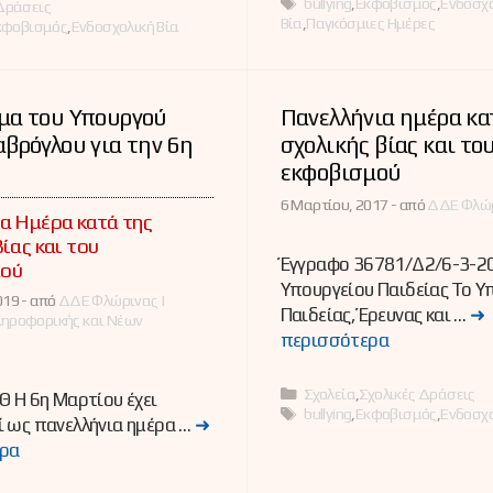
Ετικέτες
bullying
,
Εκφοβισμός
,
Ενδοσχ
ες
Δράσεις
Βία
,
Παγκόσμιες Ημέρες
κφοβισμός
,
Ενδοσχολική Βία
μα του Υπουργού
Πανελλήνια ημέρα κα
βρόγλου για την 6η
σχολικής βίας και το
εκφοβισμού
6 Μαρτίου, 2017 -
από
ΔΔΕ Φλώρ
α Ημέρα κατά της
Βίας και του
Έγγραφο 36781/Δ2/6-3-2
ού
Υπουργείου Παιδείας Το Υ
19 -
από
ΔΔΕ Φλώρινας |
Παιδείας, Έρευνας και …
➜
ληροφορικής και Νέων
περισσότερα
Κατηγορίες
Σχολεία
,
Σχολικές Δράσεις
Θ Η 6η Μαρτίου έχει
Ετικέτες
bullying
,
Εκφοβισμός
,
Ενδοσχο
 ως πανελλήνια ημέρα …
➜
ρα