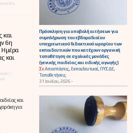
λική Βία
Πρόσκληση για υποβολή αιτήσεων για
 και
συμπλήρωση του εβδομαδιαίου
ην 6η
υποχρεωτικού διδακτικού ωραρίου των
α Ημέρα
εκπαιδευτικών που κατέχουν οργανική
τοποθέτηση σε σχολικές μονάδες
ας και
(γενικής παιδείας και ειδικής αγωγής)
Σε
Αποσπάσεις
,
Εκπαιδευτικοί
,
ΠΥΣΔΕ
,
ινας |
Τοποθετήσεις
έων
31 Ιουλίου, 2026 -
ιδείας και
χαράκη για