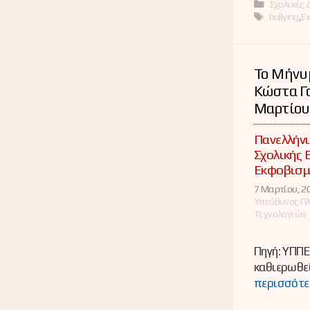
Κατηγορί
Σχολικές 
Ετικέτες
bullying
,
Ε
Το Μήνυ
Κώστα Γα
Μαρτίου
Πανελλήνι
Σχολικής 
Εκφοβισμ
7 Μαρτίου, 20
Υπεύθυνος Π
Τεχνολογιών
Πηγή: ΥΠΠΕ
καθιερωθεί
περισσότε