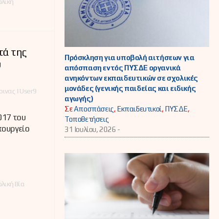
ολική
τά της
Πρόσκληση για υποβολή αιτήσεων για
υ
απόσπαση εντός ΠΥΣΔΕ οργανικά
ανηκόντων εκπαιδευτικών σε σχολικές
μονάδες (γενικής παιδείας και ειδικής
ινας | User9
αγωγής)
Σε
Αποσπάσεις
,
Εκπαιδευτικοί
,
ΠΥΣΔΕ
,
017 του
Τοποθετήσεις
πουργείο
31 Ιουλίου, 2026 -
λική Βία