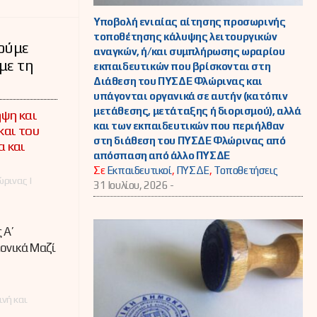
Υποβολή ενιαίας αίτησης προσωρινής
τοποθέτησης κάλυψης λειτουργικών
ούμε
αναγκών, ή/και συμπλήρωσης ωραρίου
με τη
εκπαιδευτικών που βρίσκονται στη
Διάθεση του ΠΥΣΔΕ Φλώρινας και
υπάγονται οργανικά σε αυτήν (κατόπιν
μετάθεσης, μετάταξης ή διορισμού), αλλά
ηψη και
και των εκπαιδευτικών που περιήλθαν
και του
στη διάθεση του ΠΥΣΔΕ Φλώρινας από
α και
απόσπαση από άλλο ΠΥΣΔΕ
Σε
Εκπαιδευτικοί
,
ΠΥΣΔΕ
,
Τοποθετήσεις
ρινας |
31 Ιουλίου, 2026 -
 A’
ονικά Μαζί
ινή και