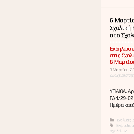
6 Μαρτίο
Σχολική 
στο Σχολ
Εκδηλώσει
στις Σχολ
8 Μαρτίο
3 Μαρτίου, 20
Διαχειριστής
ΥΠΑΙΘΑ, Αρ
ΓΔ4/29-02-
Ημέρα κατά
Κατηγορί
Σχολικές 
Ετικέτες
Εκφοβισμ
σχολείων