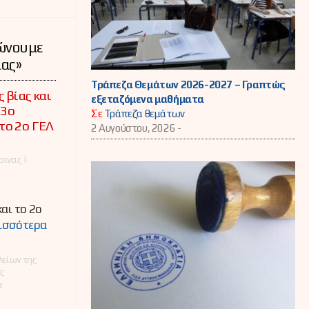
νώνουμε
ίας»
Τράπεζα Θεμάτων 2026-2027 – Γραπτώς
 βίας και
εξεταζόμενα μαθήματα
 3ο
Σε
Τράπεζα θεμάτων
το 2ο ΓΕΛ
2 Αυγούστου, 2026 -
ινας |
αι το 2ο
ισσότερα
λείων της
ς
α