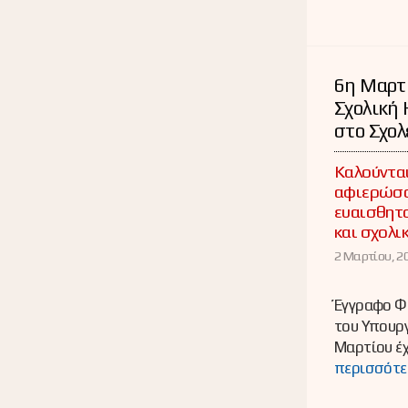
6η Μαρτ
Σχολική 
στο Σχολ
Καλούνται
αφιερώσο
ευαισθητο
και σχολι
2 Μαρτίου, 20
Έγγραφο Φ
του Υπουργ
Μαρτίου έχ
περισσότε