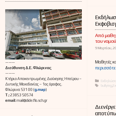
Εκδήλωση
Εκφοβισ
Από μαθητ
του νομο
9 Μαρτίου, 20
Μαθητές κα
———
περισσότε
Διεύθυνση Δ.Ε. Φλώρινας
———
Κτήριο Αποκεντρωμένης Διοίκησης Ηπείρου –
Κατηγορί
Εκδηλώσε
Δυτικής Μακεδονίας – 1ος όροφος.
Ετικέτες
bullying
,
Ε
Φλώρινα 531 00 (
g.map
)
Τ.:
23853 50574
email:
mail@dide.flo.sch.gr
Διενέργε
αποτύπω