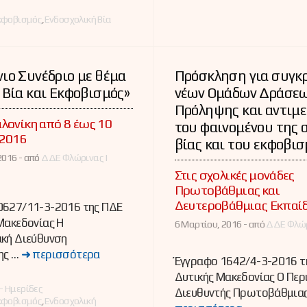
ες
κφοβισμός
,
Ενδοσχολική Βία
ιο Συνέδριο με θέμα
Πρόσκληση για συγκ
 Βία και Εκφοβισμός»
νέων Ομάδων Δράσε
Πρόληψης και αντιμ
λονίκη από 8 έως 10
του φαινομένου της 
 2016
βίας και του εκφοβι
2016 -
από
ΔΔΕ Φλώρινας |
Στις σχολικές μονάδες
Πρωτοβάθμιας και
Δευτεροβάθμιας Εκπαί
0627/11-3-2016 της ΠΔΕ
Μακεδονίας Η
6 Μαρτίου, 2016 -
από
ΔΔΕ Φλώρ
ακή Διεύθυνση
ης …
➜ περισσότερα
Έγγραφο 1642/4-3-2016 τ
Δυτικής Μακεδονίας Ο Περ
ες
- Ημερίδες
Διευθυντής Πρωτοβάθμια
κφοβισμός
,
Ενδοσχολική