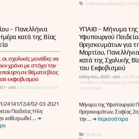
Ετικέτες
bullying
,
Εκφοβισμός
,
Ενδοσχο
ίου – Πανελλήνια
ΥΠΑΙΘ – Μήνυμα της
Ημέρα κατά της Βίας
Υφυπουργού Παιδείας
είο
Θρησκευμάτων για τ
Μαρτίου, Πανελλήνι
 οι σχολικές μονάδες να
κατά της Σχολικής Βί
υν χρόνο με στόχο την
του Εκφοβισμού
ποίηση σε θέματα βίας
6 Μαρτίου, 2020 -
από
ΔΔΕ Φλώρ
κού εκφοβισμού
Υπεύθυνος Πληροφορικής και Ν
21 -
από
ΔΔΕ Φλώρινας | User9
Τεχνολογιών
1/24141/ΓΔ4/02-03-2021
Μήνυμα της Υφυπουργού Πα
είου Παιδείας Η 6η
Θρησκευμάτων, Σοφίας Ζα
ει καθιερωθεί …
➜
την …
➜ περισσότερα
ρα
Κατηγορίες
Μαθητές