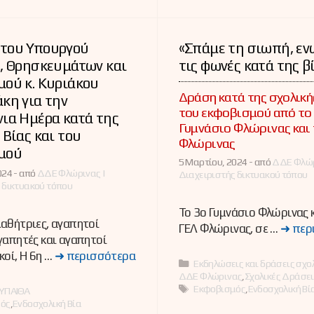
του Υπουργού
«Σπάμε τη σιωπή, ε
, Θρησκευμάτων και
τις φωνές κατά της β
ού κ. Κυριάκου
Δράση κατά της σχολικής
κη για την
του εκφοβισμού από το
ια Ημέρα κατά της
Γυμνάσιο Φλώρινας και 
 Βίας και του
Φλώρινας
μού
5 Μαρτίου, 2024 -
από
ΔΔΕ Φλώρ
24 -
από
ΔΔΕ Φλώρινας |
Διαχειριστής δικτυακού τόπου
 δικτυακού τόπου
Το 3ο Γυμνάσιο Φλώρινας κ
αθήτριες, αγαπητοί
ΓΕΛ Φλώρινας, σε …
➜ περ
γαπητές και αγαπητοί
κοί, Η 6η …
➜ περισσότερα
Κατηγορίες
Εκδηλώσεις και δράσεις σχο
ΔΔΕ Φλώρινας
,
Σχολικές Δράσει
Ετικέτες
Εκφοβισμός
,
Ενδοσχολική Βί
ες
ΥΠΑΙΘΑ
ός
,
Ενδοσχολική Βία