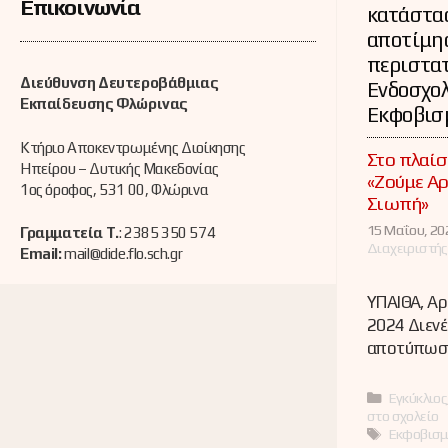
Επικοινωνία
κατάστασ
αποτίμη
περιστα
Διεύθυνση Δευτεροβάθμιας
Ενδοσχολ
Εκπαίδευσης Φλώρινας
Εκφοβισ
Κτήριο Αποκεντρωμένης Διοίκησης
Στο πλαίσ
Ηπείρου – Δυτικής Μακεδονίας
«Ζούμε Αρ
1ος όροφος, 531 00, Φλώρινα
Σιωπή»
15 Μαΐου, 20
Γραμματεία Τ.
: 2385 350 574
Διαχειριστής
Email:
mail@dide.flo.sch.gr
ΥΠΑΙΘΑ, Αρ
2024 Διενέ
αποτύπωσ
Κατηγορί
Εγκύκλιος
στο σχολείο
Ετικέτες
Εκφοβισμ