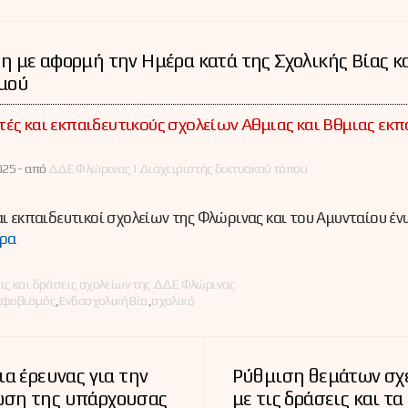
 με αφορμή την Ημέρα κατά της Σχολικής Βίας κ
μού
ές και εκπαιδευτικούς σχολείων Αθμιας και Βθμιας εκ
ύ
25 -
από
ΔΔΕ Φλώρινας | Διαχειριστής δικτυακού τόπου
ι εκπαιδευτικοί σχολείων της Φλώρινας και του Αμυνταίου έ
ρα
ες
ις και δράσεις σχολείων της ΔΔΕ Φλώρινας
κφοβισμός
,
Ενδοσχολική Βία
,
σχολικό
ια έρευνας για την
Ρύθμιση θεμάτων σχ
ση της υπάρχουσας
με τις δράσεις και τα