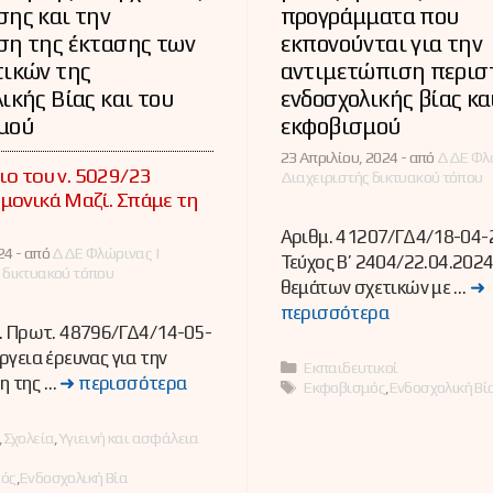
ης και την
προγράμματα που
ση της έκτασης των
εκπονούνται για την
τικών της
αντιμετώπιση περισ
ικής Βίας και του
ενδοσχολικής βίας κα
μού
εκφοβισμού
23 Απριλίου, 2024 -
από
ΔΔΕ Φλώ
ιο του ν. 5029/23
Διαχειριστής δικτυακού τόπου
μονικά Μαζί. Σπάμε τη
Αριθμ. 41207/ΓΔ4/18-04-
24 -
από
ΔΔΕ Φλώρινας |
Τεύχος B’ 2404/22.04.202
 δικτυακού τόπου
θεμάτων σχετικών με …
➜
περισσότερα
. Πρωτ. 48796/ΓΔ4/14-05-
ργεια έρευνας για την
Κατηγορίες
Εκπαιδευτικοί
η της …
➜ περισσότερα
Ετικέτες
Εκφοβισμός
,
Ενδοσχολική Βί
ες
,
Σχολεία
,
Υγιεινή και ασφάλεια
ός
,
Ενδοσχολική Βία