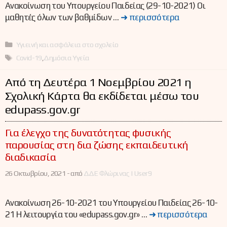
Ανακοίνωση του Υπουργείου Παιδείας (29-10-2021) Οι
μαθητές όλων των βαθμίδων …
➜ περισσότερα
Κατηγορίες
Υγιεινή και ασφάλεια στο σχολείο
Ετικέτες
Covid-19
,
Δημόσια Υγεία
Από τη Δευτέρα 1 Νοεμβρίου 2021 η
Σχολική Κάρτα θα εκδίδεται μέσω του
edupass.gov.gr
Για έλεγχο της δυνατότητας φυσικής
παρουσίας στη δια ζώσης εκπαιδευτική
διαδικασία
26 Οκτωβρίου, 2021 -
από
ΔΔΕ Φλώρινας | User9
Ανακοίνωση 26-10-2021 του Υπουργείου Παιδείας 26-10-
21 Η λειτουργία του «edupass.gov.gr» …
➜ περισσότερα