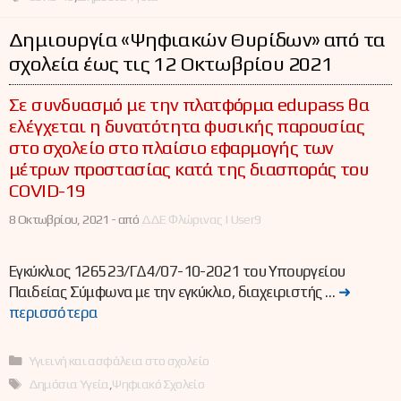
Δημιουργία «Ψηφιακών Θυρίδων» από τα
σχολεία έως τις 12 Οκτωβρίου 2021
Σε συνδυασμό με την πλατφόρμα edupass θα
ελέγχεται η δυνατότητα φυσικής παρουσίας
στο σχολείο στο πλαίσιο εφαρμογής των
μέτρων προστασίας κατά της διασποράς του
COVID-19
8 Οκτωβρίου, 2021 -
από
ΔΔΕ Φλώρινας | User9
Εγκύκλιος 126523/ΓΔ4/07-10-2021 του Υπουργείου
Παιδείας Σύμφωνα με την εγκύκλιο, διαχειριστής …
➜
περισσότερα
Κατηγορίες
Υγιεινή και ασφάλεια στο σχολείο
Ετικέτες
Δημόσια Υγεία
,
Ψηφιακό Σχολείο