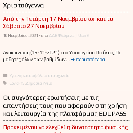
Χριστούγεννα
Από την Τετάρτη 17 Νοεμβρίου ως και το
Σάββατο 27 Νοεμβρίου
16 Νοεμβρίου, 2021 -
από
ΔΔΕ Φλώρινας | User9
Ανακοίνωση (16-11-2021) του Υπουργείου Παιδείας Οι
μαθητές όλων των βαθμίδων …
➜ περισσότερα
Κατηγορίες
Υγιεινή και ασφάλεια στο σχολείο
Ετικέτες
Covid-19
,
Δημόσια Υγεία
Οι συχνότερες ερωτήσεις με τις
απαντήσεις τους που αφορούν στη χρήση
και λειτουργία της πλατφόρμας EDUPASS
Προκειμένου να ελεχθεί η δυνατότητα φυσικής