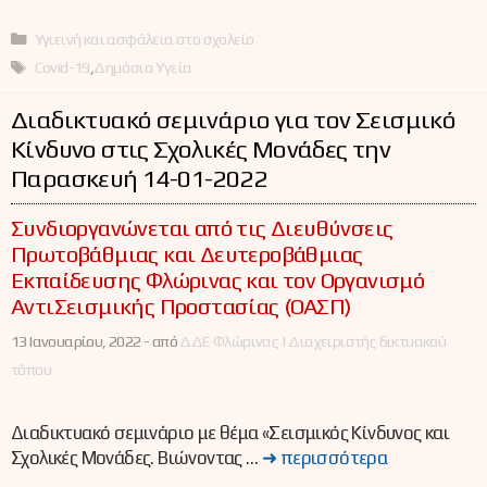
Κατηγορίες
Υγιεινή και ασφάλεια στο σχολείο
Ετικέτες
Covid-19
,
Δημόσια Υγεία
Διαδικτυακό σεμινάριο για τον Σεισμικό
Κίνδυνο στις Σχολικές Μονάδες την
Παρασκευή 14-01-2022
Συνδιοργανώνεται από τις Διευθύνσεις
Πρωτοβάθμιας και Δευτεροβάθμιας
Εκπαίδευσης Φλώρινας και τον Οργανισμό
ΑντιΣεισμικής Προστασίας (ΟΑΣΠ)
13 Ιανουαρίου, 2022 -
από
ΔΔΕ Φλώρινας | Διαχειριστής δικτυακού
τόπου
Διαδικτυακό σεμινάριο με θέμα «Σεισμικός Κίνδυνος και
Σχολικές Μονάδες. Βιώνοντας …
➜ περισσότερα