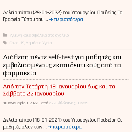
Δελτίο τύπου (29-01-2022) του Υπουργείου Παιδείας Το
Γραφείο Τύπου του …
➜ περισσότερα
Κατηγορίες
Υγιεινή και ασφάλεια στο σχολείο
Ετικέτες
Covid-19
,
Δημόσια Υγεία
Διάθεση πέντε self-test για μαθητές και
εμβολιασμένους εκπαιδευτικούς από τα
φαρμακεία
Από την Τετάρτη 19 Ιανουαρίου έως και το
Σάββατο 22 Ιανουαρίου
18 Ιανουαρίου, 2022 -
από
ΔΔΕ Φλώρινας | User9
Δελτίο τύπου (18-01-2021) του Υπουργείου Παιδείας Οι
μαθητές όλων των …
➜ περισσότερα