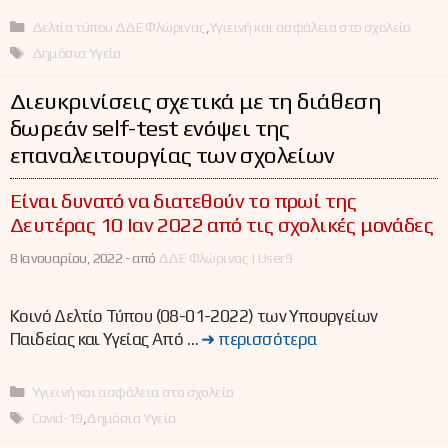
Κατηγορίες
Δελτία τύπου ΔΔΕ Φλώρινας
,
Υγιεινή και ασφάλεια στο σχολείο
Ετικέτες
Δημόσια Υγεία
Διευκρινίσεις σχετικά με τη διάθεση
δωρεάν self-test ενόψει της
επαναλειτουργίας των σχολείων
Είναι δυνατό να διατεθούν το πρωί της
Δευτέρας 10 Ιαν 2022 από τις σχολικές μονάδες
8 Ιανουαρίου, 2022 -
από
ΔΔΕ Φλώρινας | User9
Κοινό Δελτίο Τύπου (08-01-2022) των Υπουργείων
Παιδείας και Υγείας Από …
➜ περισσότερα
Κατηγορίες
Υγιεινή και ασφάλεια στο σχολείο
Ετικέτες
Covid-19
,
Δημόσια Υγεία