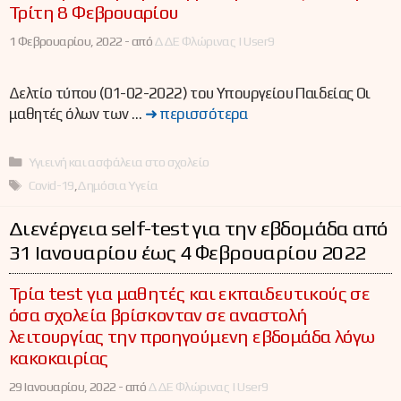
Τρίτη 8 Φεβρουαρίου
1 Φεβρουαρίου, 2022 -
από
ΔΔΕ Φλώρινας | User9
Δελτίο τύπου (01-02-2022) του Υπουργείου Παιδείας Οι
μαθητές όλων των …
➜ περισσότερα
Κατηγορίες
Υγιεινή και ασφάλεια στο σχολείο
Ετικέτες
Covid-19
,
Δημόσια Υγεία
Διενέργεια self-test για την εβδομάδα από
31 Ιανουαρίου έως 4 Φεβρουαρίου 2022
Τρία test για μαθητές και εκπαιδευτικούς σε
όσα σχολεία βρίσκονταν σε αναστολή
λειτουργίας την προηγούμενη εβδομάδα λόγω
κακοκαιρίας
29 Ιανουαρίου, 2022 -
από
ΔΔΕ Φλώρινας | User9