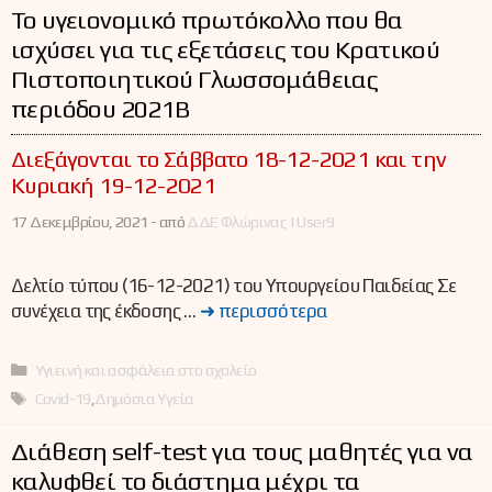
Το υγειονομικό πρωτόκολλο που θα
ισχύσει για τις εξετάσεις του Κρατικού
Πιστοποιητικού Γλωσσομάθειας
περιόδου 2021Β
Διεξάγονται το Σάββατο 18-12-2021 και την
Κυριακή 19-12-2021
17 Δεκεμβρίου, 2021 -
από
ΔΔΕ Φλώρινας | User9
Δελτίο τύπου (16-12-2021) του Υπουργείου Παιδείας Σε
συνέχεια της έκδοσης …
➜ περισσότερα
Κατηγορίες
Υγιεινή και ασφάλεια στο σχολείο
Ετικέτες
Covid-19
,
Δημόσια Υγεία
Διάθεση self-test για τους μαθητές για να
καλυφθεί το διάστημα μέχρι τα