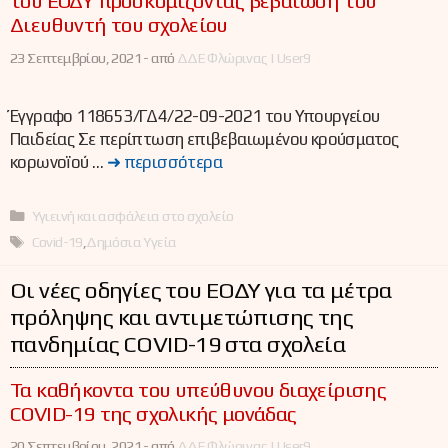
του ΕΟΔΥ προσκομίζοντας βεβαίωση του
Διευθυντή του σχολείου
23 Σεπτεμβρίου, 2021 -
από
ΔΔΕ Φλώρινας | User9
Έγγραφο 118653/ΓΔ4/22-09-2021 του Υπουργείου
Παιδείας Σε περίπτωση επιβεβαιωμένου κρούσματος
κορωνοïού …
➜ περισσότερα
Κατηγορίες
Υγιεινή και ασφάλεια στο σχολείο
Ετικέτες
Covid-19
,
Δημόσια Υγεία
Οι νέες οδηγίες του ΕΟΔΥ για τα μέτρα
πρόληψης και αντιμετώπισης της
πανδημίας COVID-19 στα σχολεία
Τα καθήκοντα του υπεύθυνου διαχείρισης
COVID-19 της σχολικής μονάδας
20 Σεπτεμβρίου, 2021 -
από
ΔΔΕ Φλώρινας | User9