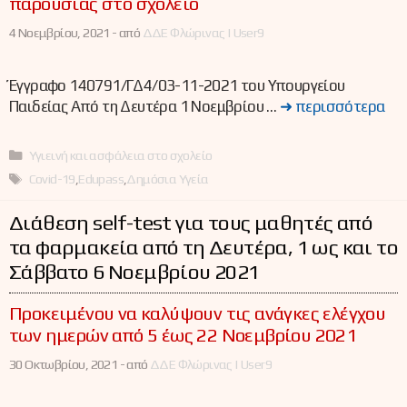
παρουσίας στο σχολείο
4 Νοεμβρίου, 2021 -
από
ΔΔΕ Φλώρινας | User9
Έγγραφο 140791/ΓΔ4/03-11-2021 του Υπουργείου
Παιδείας Από τη Δευτέρα 1 Νοεμβρίου …
➜ περισσότερα
Κατηγορίες
Υγιεινή και ασφάλεια στο σχολείο
Ετικέτες
Covid-19
,
Edupass
,
Δημόσια Υγεία
Διάθεση self-test για τους μαθητές από
τα φαρμακεία από τη Δευτέρα, 1 ως και το
Σάββατο 6 Νοεμβρίου 2021
Προκειμένου να καλύψουν τις ανάγκες ελέγχου
των ημερών από 5 έως 22 Νοεμβρίου 2021
30 Οκτωβρίου, 2021 -
από
ΔΔΕ Φλώρινας | User9