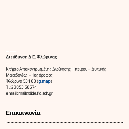
———
Διεύθυνση Δ.Ε. Φλώρινας
———
Κτήριο Αποκεντρωμένης Διοίκησης Ηπείρου – Δυτικής
Μακεδονίας – 1ος όροφος.
Φλώρινα 531 00 (
g.map
)
Τ.:
23853 50574
email:
mail@dide.flo.sch.gr
Επικοινωνία