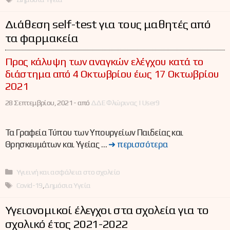
Διάθεση self-test για τους μαθητές από
τα φαρμακεία
Προς κάλυψη των αναγκών ελέγχου κατά το
διάστημα από 4 Οκτωβρίου έως 17 Οκτωβρίου
2021
28 Σεπτεμβρίου, 2021 -
από
ΔΔΕ Φλώρινας | User9
Τα Γραφεία Τύπου των Υπουργείων Παιδείας και
Θρησκευμάτων και Υγείας …
➜ περισσότερα
Κατηγορίες
Υγιεινή και ασφάλεια στο σχολείο
Ετικέτες
Covid-19
,
Δημόσια Υγεία
Υγειονομικοί έλεγχοι στα σχολεία για το
σχολικό έτος 2021-2022