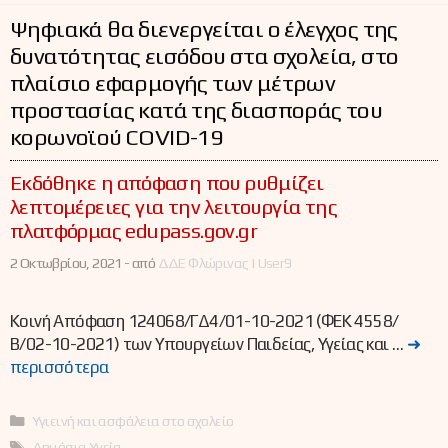
Ψηφιακά θα διενεργείται ο έλεγχος της
δυνατότητας εισόδου στα σχολεία, στο
πλαίσιο εφαρμογής των μέτρων
προστασίας κατά της διασποράς του
κορωνοϊού COVID-19
Εκδόθηκε η απόφαση που ρυθμίζει
λεπτομέρειες για την λειτουργία της
πλατφόρμας edupass.gov.gr
2 Οκτωβρίου, 2021 -
από
ΔΔΕ Φλώρινας | User9
Κοινή Απόφαση 124068/ΓΔ4/01-10-2021 (ΦΕΚ 4558/
Β/02-10-2021) των Υπουργείων Παιδείας, Υγείας και …
➜
περισσότερα
Κατηγορίες
Υγιεινή και ασφάλεια στο σχολείο
Ετικέτες
Δημόσια Υγεία