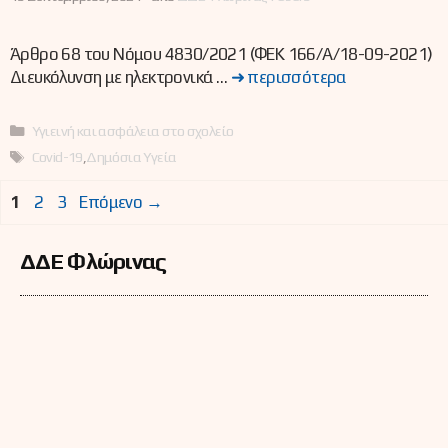
Άρθρο 68 του Νόμου 4830/2021 (ΦΕΚ 166/Α/18-09-2021)
Διευκόλυνση με ηλεκτρονικά …
➜ περισσότερα
Κατηγορίες
Υγιεινή και ασφάλεια στο σχολείο
Ετικέτες
Covid-19
,
Δημόσια Υγεία
Σελίδα
Σελίδα
Σελίδα
1
2
3
Επόμενο
→
ΔΔΕ Φλώρινας