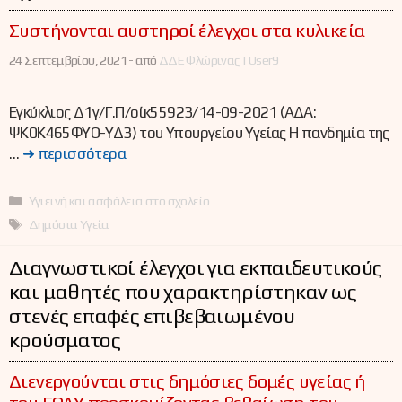
Συστήνονται αυστηροί έλεγχοι στα κυλικεία
24 Σεπτεμβρίου, 2021 -
από
ΔΔΕ Φλώρινας | User9
Εγκύκλιος Δ1γ/Γ.Π/οίκ55923/14-09-2021 (ΑΔΑ:
ΨΚ0Κ465ΦΥΟ-ΥΔ3) του Υπουργείου Υγείας Η πανδημία της
…
➜ περισσότερα
Κατηγορίες
Υγιεινή και ασφάλεια στο σχολείο
Ετικέτες
Δημόσια Υγεία
Διαγνωστικοί έλεγχοι για εκπαιδευτικούς
και μαθητές που χαρακτηρίστηκαν ως
στενές επαφές επιβεβαιωμένου
κρούσματος
Διενεργoύνται στις δημόσιες δομές υγείας ή