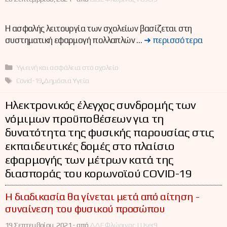
Η ασφαλής λειτουργία των σχολείων βασίζεται στη
συστηματική εφαρμογή πολλαπλών …
➜ περισσότερα
Κατηγορίες
Υγιεινή και ασφάλεια στο σχολείο
Ετικέτες
Covid-19
,
Δημόσια Υγεία
Ηλεκτρονικός έλεγχος συνδρομής των
νόμιμων προϋποθέσεων για τη
δυνατότητα της φυσικής παρουσίας στις
εκπαιδευτικές δομές στο πλαίσιο
εφαρμογής των μέτρων κατά της
διασποράς του κορωνοϊού COVID-19
Η διαδικασία θα γίνεται μετά από αίτηση -
συναίνεση του φυσικού προσώπου
19 Σεπτεμβρίου, 2021 -
από
ΔΔΕ Φλώρινας | User9