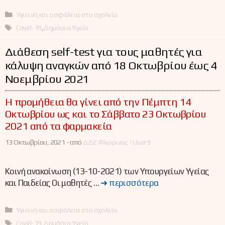
Κατηγορίες
Υγιεινή και ασφάλεια στο σχολείο
Ετικέτες
Covid-19
,
Δημόσια Υγεία
Διάθεση self-test για τους μαθητές για
κάλυψη αναγκών από 18 Οκτωβρίου έως 4
Νοεμβρίου 2021
Η προμήθεια θα γίνει από την Πέμπτη 14
Οκτωβρίου ως και το Σάββατο 23 Οκτωβρίου
2021 από τα φαρμακεία
13 Οκτωβρίου, 2021 -
από
ΔΔΕ Φλώρινας | User9
Κοινή ανακοίνωση (13-10-2021) των Υπουργείων Υγείας
και Παιδείας Οι μαθητές …
➜ περισσότερα
Κατηγορίες
Υγιεινή και ασφάλεια στο σχολείο
Ετικέτες
Covid-19
,
Δημόσια Υγεία