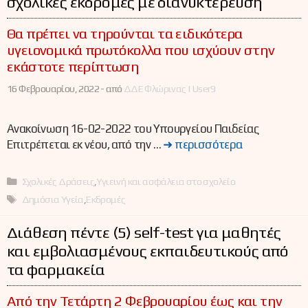
σχολικές εκδρομές με διανυκτέρευση
Θα πρέπει να τηρούνται τα ειδικότερα
υγειονομικά πρωτόκολλα που ισχύουν στην
εκάστοτε περίπτωση
16 Φεβρουαρίου, 2022 -
από
ΔΔΕ Φλώρινας | User9
Ανακοίνωση 16-02-2022 του Υπουργείου Παιδείας
Επιτρέπεται εκ νέου, από την …
➜ περισσότερα
Κατηγορίες
Σχολικές Δράσεις
,
Υγιεινή και ασφάλεια στο σχολείο
Ετικέτες
Δημόσια Υγεία
,
Εκδρομές
Διάθεση πέντε (5) self-test για μαθητές
και εμβολιασμένους εκπαιδευτικούς από
τα φαρμακεία
Από την Τετάρτη 2 Φεβρουαρίου έως και την