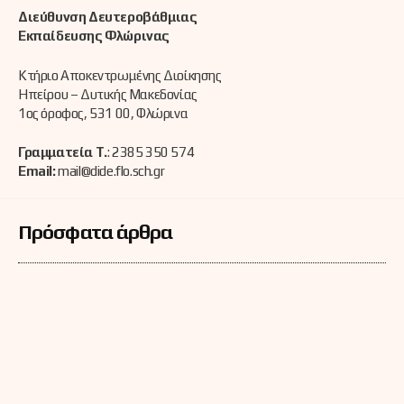
Διεύθυνση Δευτεροβάθμιας
Εκπαίδευσης Φλώρινας
Κτήριο Αποκεντρωμένης Διοίκησης
Ηπείρου – Δυτικής Μακεδονίας
1ος όροφος, 531 00, Φλώρινα
Γραμματεία Τ.
: 2385 350 574
Email:
mail@dide.flo.sch.gr
Πρόσφατα άρθρα