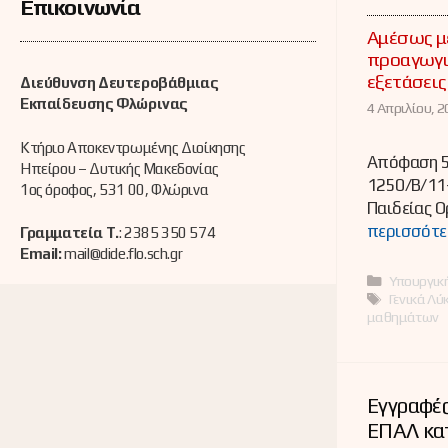
Επικοινωνία
Αμέσως με
προαγωγικ
εξετάσεις
Διεύθυνση Δευτεροβάθμιας
Εκπαίδευσης Φλώρινας
4 Απριλίου, 2
Κτήριο Αποκεντρωμένης Διοίκησης
Απόφαση 5
Ηπείρου – Δυτικής Μακεδονίας
1250/Β/11
1ος όροφος, 531 00, Φλώρινα
Παιδείας Ο
περισσότε
Γραμματεία Τ.
: 2385 350 574
Email:
mail@dide.flo.sch.gr
Κατηγορί
Υπουργικ
Ετικέτες
Γενικά Λύ
μαθημάτων
Εγγραφές
ΕΠΑΛ κατ