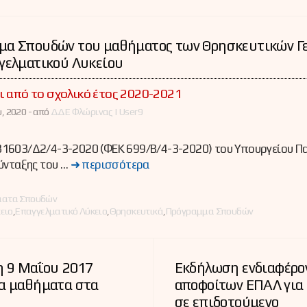
μα Σπουδών του μαθήματος των Θρησκευτικών Γ
γελματικού Λυκείου
ι από το σχολικό έτος 2020-2021
, 2020 -
από
ΔΔΕ Φλώρινας | User9
1603/Δ2/4-3-2020 (ΦΕΚ 699/Β/4-3-2020) του Υπουργείου Πα
ύνταξης του …
➜ περισσότερα
ες
ματα Σπουδών
κειο
,
Επαγγελματικό Λύκειο
,
Θρησκευτικά
,
Πρόγραμμα Σπουδών
η 9 Μαΐου 2017
Εκδήλωση ενδιαφέρο
τα μαθήματα στα
αποφοίτων ΕΠΑΛ για
σε επιδοτούμενο