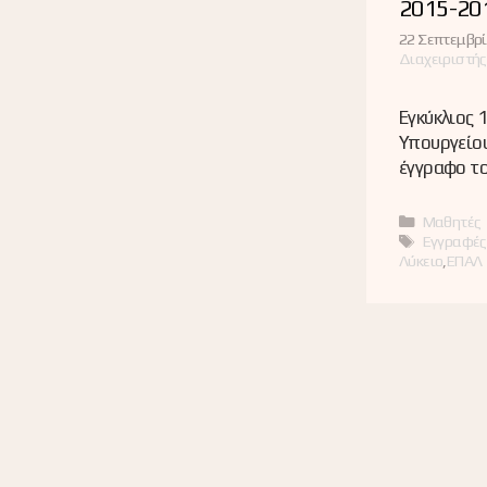
2015-20
22 Σεπτεμβρί
Διαχειριστής
Εγκύκλιος
Υπουργείου
έγγραφο το
Κατηγορί
Μαθητές
Ετικέτες
Εγγραφές
Λύκειο
,
ΕΠΑΛ