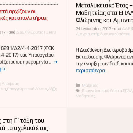
Μεταλυκειακό Έτος –
τά αρχίζουν οι
Μαθητείας στα ΕΠΑ
ές και απολυτήριες
Φλώρινας και Αμυντ
24 Ιανουαρίου, 2017 -
από
ΔΔΕ Φ
017 -
από
ΔΔΕ Φλώρινας | User9
Διαχειριστής δικτυακού τόπου
8291/Δ2/4-4-2017 (ΦΕΚ
Η Διεύθυνση Δευτεροβάθμ
-4-2017) του Υπουργείου
Εκπαίδευσης Φλώρινας αν
ρίζεται ως ημερομηνία …
➜
την έναρξη των διαδικασι
ρα
περισσότερα
ες
ή Απόφαση
Κατηγορίες
Μαθητές
κεια
,
Επαγγελματικό Λύκειο
,
Λήξη
Ετικέτες
Επαγγελματικό Λύκειο
,
ΕΠΑΛ
Μαθητείας
 στη Γ’ τάξη του
ά το σχολικό έτος