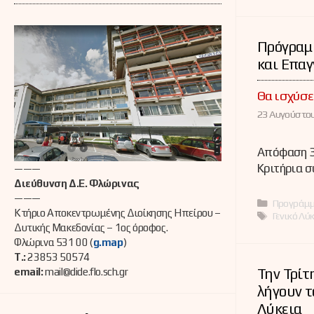
Πρόγραμ
και Επαγ
Θα ισχύσε
23 Αυγούστου
Απόφαση 3
Κριτήρια σ
———
Διεύθυνση Δ.Ε. Φλώρινας
———
Κατηγορί
Προγράμ
Κτήριο Αποκεντρωμένης Διοίκησης Ηπείρου –
Ετικέτες
Γενικό Λύ
Δυτικής Μακεδονίας – 1ος όροφος.
Φλώρινα 531 00 (
g.map
)
Τ.:
23853 50574
Την Τρίτ
email:
mail@dide.flo.sch.gr
λήγουν 
Λύκεια