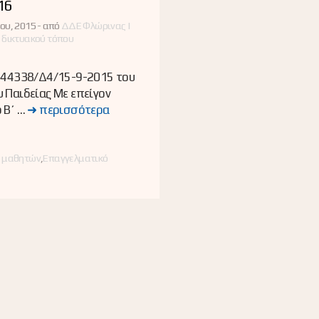
16
ου, 2015 -
από
ΔΔΕ Φλώρινας |
 δικτυακού τόπου
 144338/Δ4/15-9-2015 του
 Παιδείας Με επείγον
 Β΄ …
➜ περισσότερα
ες
 μαθητών
,
Επαγγελματικό