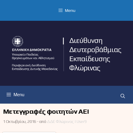
Μετάβαση
σε
Menu
περιεχόμενο
Menu
Μετεγγραφές φοιτητών ΑΕΙ
1 Οκτωβρίου, 2016 -
από
ΔΔΕ Φλώρινας | User9