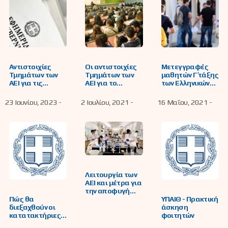
Αντιστοιχίες
Οι αντιστοιχίες
Μετεγγραφές
Τμημάτων των
Τμημάτων των
μαθητών Γ΄ τάξης
ΑΕΙ για τις
ΑΕΙ για το
των Ελληνικών
μετεγγραφές
ακαδημαϊκό
Λυκείων του
φοιτητών του
έτος 2021-2022
εξωτερικού σε
23 Ιουνίου, 2023 -
2 Ιουλίου, 2021 -
16 Μαΐου, 2021 -
ακαδημαϊκού
Λύκεια της
έτους 2023-2024
ημεδαπής για
συμμετοχή στις
Πανελλαδικές
Εξετάσεις 2021
Λειτουργία των
ΑΕΙ και μέτρα για
την αποφυγή
Πώς θα
ΥΠΑΙΘ - Πρακτική
διάδοσης του
διεξαχθούν οι
άσκηση
κορωνοϊού
κατατακτήριες
φοιτητών
COVID-19 κατά
εξετάσεις για
τη λειτουργία