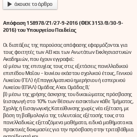
άκουσε το άρθρο
Απόφαση
158978/Ζ1/27-9-2016 (ΦΕΚ 3153/Β/30-9-
2016) του Υπουργείου Παιδείας
Οι διατάξεις της παρούσας απόφασης εφαρμόζονται για
τους φοιτητές των ΑΕΙ και των Ανωτάτων Εκκλησιαστικών
Ακαδημιών, που έχουν εγγραφεί:
α) μέσω της επιτυχίας τους στις εξετάσεις πανελλαδικού
επιπέδου Μαΐου – Ιουνίου εκάστου σχολικού έτους, Γενικού
Λυκείου (ΓΕΛ) ή Επαγγελματικού ημερήσιου ή εσπερινού
Λυκείου (ΕΠΑΛ) Ομάδας Α΄ και Ομάδας Β΄,
β) μέσω της χρήσης άσκησης του δικαιώματος πρόσβασης
(εισαγωγή στο 10% των θέσεων εισακτέων κάθε Τμήματος,
Σχολής ή Εισαγωγικής Κατεύθυνσης χωρίς νέα εξέταση, με
βάση τη βαθμολογία της τελευταίας εξέτασής τους στα
πανελλαδικώς εξεταζόμενα μαθήματα, ειδικά μαθήματα και
πρακτικές δοκιμασίες για την πρόσβαση στην τριτοβάθμια
εκπαίδευση) και