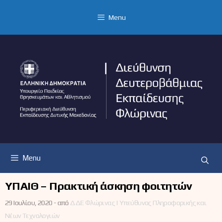
Μετάβαση
σε
Menu
περιεχόμενο
Menu
ΥΠΑΙΘ – Πρακτική άσκηση φοιτητών
29 Ιουλίου, 2020 -
από
ΔΔΕ Φλώρινας | Υπεύθυνος Πληροφορικής και
Νέων Τεχνολογιών