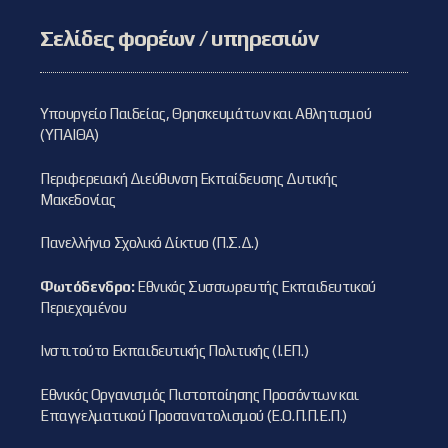
Σελίδες φορέων / υπηρεσιών
Υπουργείο Παιδείας, Θρησκευμάτων και Αθλητισμού
(ΥΠΑΙΘΑ)
Περιφερειακή Διεύθυνση Εκπαίδευσης Δυτικής
Μακεδονίας
Πανελλήνιο Σχολικό Δίκτυο (Π.Σ.Δ.)
Φωτόδενδρο:
Εθνικός Συσσωρευτής Εκπαιδευτικού
Περιεχομένου
Ινστιτούτο Εκπαιδευτικής Πολιτικής (Ι.ΕΠ.)
Εθνικός Οργανισμός Πιστοποίησης Προσόντων και
Επαγγελματικού Προσανατολισμού (Ε.Ο.Π.Π.Ε.Π.)