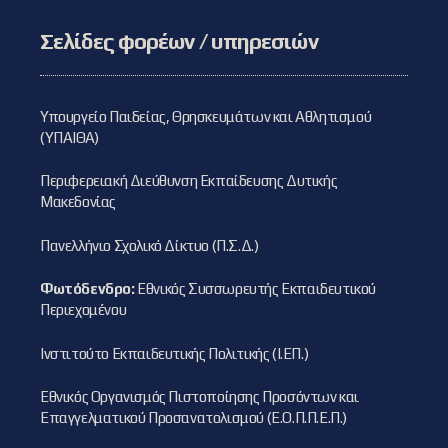
Σελίδες φορέων / υπηρεσιών
Υπουργείο Παιδείας, Θρησκευμάτων και Αθλητισμού
(ΥΠΑΙΘΑ)
Περιφερειακή Διεύθυνση Εκπαίδευσης Δυτικής
Μακεδονίας
Πανελλήνιο Σχολικό Δίκτυο (Π.Σ.Δ.)
Φωτόδενδρο:
Εθνικός Συσσωρευτής Εκπαιδευτικού
Περιεχομένου
Ινστιτούτο Εκπαιδευτικής Πολιτικής (Ι.ΕΠ.)
Εθνικός Οργανισμός Πιστοποίησης Προσόντων και
Επαγγελματικού Προσανατολισμού (Ε.Ο.Π.Π.Ε.Π.)