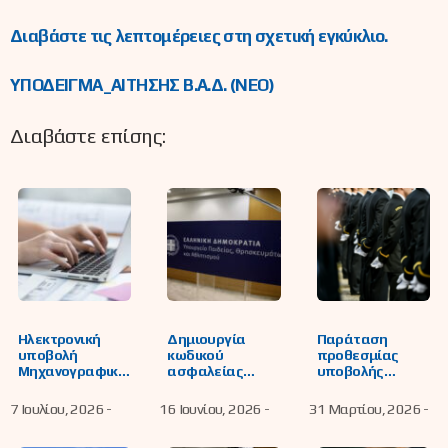
Διαβάστε τις λεπτομέρειες στη σχετική εγκύκλιο.
ΥΠΟΔΕΙΓΜΑ_ΑΙΤΗΣΗΣ Β.Α.Δ. (ΝΕΟ)
Διαβάστε επίσης:
Ηλεκτρονική
Δημιουργία
Παράταση
υποβολή
κωδικού
προθεσμίας
Μηχανογραφικο
ασφαλείας
υποβολής
ύ Δελτίου ΓΕΛ/
υποψηφίων ΓΕΛ
αιτήσεων και
ΕΠΑΛ (Μ.Δ) 2026
και ΕΠΑΛ για την
δικαιολογητικών
7 Ιουλίου, 2026 -
16 Ιουνίου, 2026 -
31 Μαρτίου, 2026 -
και Παράλληλου
υποβολή
για την
Μηχανογραφικο
Μηχανογραφικο
εισαγωγή