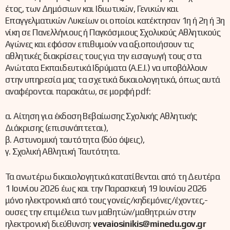
έτος, των Δημόσιων και Ιδιωτικών, Γενικών και
Επαγγελματικών Λυκείων οι οποίοι κατέκτησαν 1η ή 2η ή 3η
νίκη σε Πανελλήνιους ή Παγκόσμιους Σχολικούς Αθλητικούς
Αγώνες και εφόσον επιθυμούν να αξιοποιήσουν τις
αθλητικές διακρίσεις τους για την εισαγωγή τους στα
Ανώτατα Εκπαιδευτικά Ιδρύματα (Α.Ε.Ι.) να υποβάλλουν
στην υπηρεσία μας τα σχετικά δικαιολογητικά, όπως αυτά
αναφέρονται παρακάτω, σε μορφή pdf:
α. Αίτηση για έκδοση Βεβαίωσης Σχολικής Αθλητικής
Διάκρισης (επισυνάπτεται),
β. Αστυνομική ταυτότητα (δύο όψεις),
γ. Σχολική Αθλητική Ταυτότητα.
Τα ανωτέρω δικαιολογητικά κατατίθενται από τη Δευτέρα
1 Ιουνίου 2026 έως και την Παρασκευή 19 Ιουνίου 2026
μόνο ηλεκτρονικά από τους γονείς/κηδεμόνες/έχοντες,-
ουσες την επιμέλεια των μαθητών/μαθητριών στην
ηλεκτρονική διεύθυνση:
vevaiosinikis@minedu.gov.gr