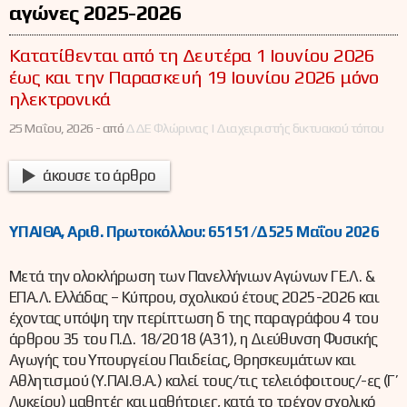
αγώνες 2025-2026
Κατατίθενται από τη Δευτέρα 1 Ιουνίου 2026
έως και την Παρασκευή 19 Ιουνίου 2026 μόνο
ηλεκτρονικά
25 Μαΐου, 2026 -
από
ΔΔΕ Φλώρινας | Διαχειριστής δικτυακού τόπου
άκουσε το άρθρο
ΥΠΑΙΘΑ, Αριθ. Πρωτοκόλλου: 65151/Δ525 Μαΐου 2026
Μετά την ολοκλήρωση των Πανελλήνιων Αγώνων ΓΕ.Λ. &
ΕΠΑ.Λ. Ελλάδας – Κύπρου, σχολικού έτους 2025-2026 και
έχοντας υπόψη την περίπτωση δ της παραγράφου 4 του
άρθρου 35 του Π.Δ. 18/2018 (Α΄31), η Διεύθυνση Φυσικής
Αγωγής του Υπουργείου Παιδείας, Θρησκευμάτων και
Αθλητισμού (Υ.ΠΑΙ.Θ.Α.) καλεί τους/τις τελειόφοιτους/-ες (Γ’
Λυκείου) μαθητές και μαθήτριες, κατά το τρέχον σχολικό