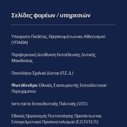
Σελίδες φορέων / υπηρεσιών
Υπουργείο Παιδείας, Θρησκευμάτων και Αθλητισμού
(ΥΠΑΙΘΑ)
Περιφερειακή Διεύθυνση Εκπαίδευσης Δυτικής
Μακεδονίας
Πανελλήνιο Σχολικό Δίκτυο (Π.Σ.Δ.)
Φωτόδενδρο:
Εθνικός Συσσωρευτής Εκπαιδευτικού
Περιεχομένου
Ινστιτούτο Εκπαιδευτικής Πολιτικής (Ι.ΕΠ.)
Εθνικός Οργανισμός Πιστοποίησης Προσόντων και
Επαγγελματικού Προσανατολισμού (Ε.Ο.Π.Π.Ε.Π.)