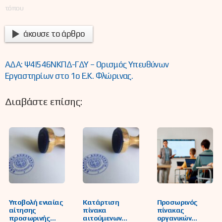
τόπου
άκουσε το άρθρο
ΑΔΑ: Ψ4Ι546ΝΚΠΔ-ΓΔΥ – Ορισμός Υπευθύνων
Εργαστηρίων στο 1ο Ε.Κ. Φλώρινας.
Διαβάστε επίσης:
Υποβολή ενιαίας
Κατάρτιση
Προσωρινός
αίτησης
πίνακα
πίνακας
προσωρινής
αιτούμενων
οργανικών