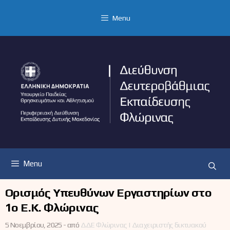
Μετάβαση
σε
Menu
περιεχόμενο
Menu
Ορισμός Υπευθύνων Εργαστηρίων στο
1ο Ε.Κ. Φλώρινας
5 Νοεμβρίου, 2025 -
από
ΔΔΕ Φλώρινας | Διαχειριστής δικτυακού