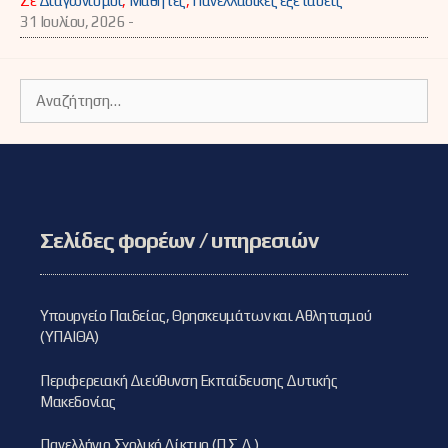
Σε
Διαγωνισμοί
,
Μαθητές
,
Πανελλαδικές εξετάσεις
31 Ιουλίου, 2026 -
Αναζήτηση
για:
Σελίδες φορέων / υπηρεσιών
Υπουργείο Παιδείας, Θρησκευμάτων και Αθλητισμού
(ΥΠΑΙΘΑ)
Περιφερειακή Διεύθυνση Εκπαίδευσης Δυτικής
Μακεδονίας
Πανελλήνιο Σχολικό Δίκτυο (Π.Σ.Δ.)