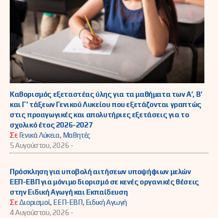
Καθορισμός εξεταστέας ύλης για τα μαθήματα των Α’, Β’
και Γ’ τάξεων Γενικού Λυκείου που εξετάζονται γραπτώς
στις προαγωγικές και απολυτήριες εξετάσεις για το
σχολικό έτος 2026-2027
Σε
Γενικά Λύκεια
,
Μαθητές
5 Αυγούστου, 2026 -
Πρόσκληση για υποβολή αιτήσεων υποψήφιων μελών
ΕΕΠ-ΕΒΠ για μόνιμο διορισμό σε κενές οργανικές θέσεις
στην Ειδική Αγωγή και Εκπαίδευση
Σε
Διορισμοί
,
ΕΕΠ-ΕΒΠ
,
Ειδική Αγωγή
4 Αυγούστου, 2026 -