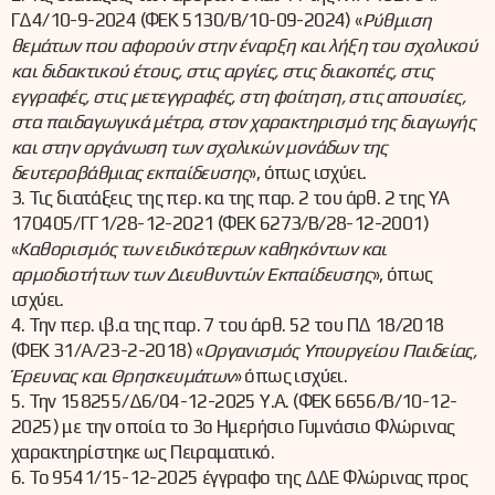
ΓΔ4/10-9-2024 (ΦΕΚ 5130/Β/10-09-2024) «
Ρύθμιση
θεμάτων που αφορούν στην έναρξη και λήξη του σχολικού
και διδακτικού έτους, στις αργίες, στις διακοπές, στις
εγγραφές, στις μετεγγραφές, στη φοίτηση, στις απουσίες,
στα παιδαγωγικά μέτρα, στον χαρακτηρισμό της διαγωγής
και στην οργάνωση των σχολικών μονάδων της
δευτεροβάθμιας εκπαίδευσης
», όπως ισχύει.
3. Τις διατάξεις της περ. κα της παρ. 2 του άρθ. 2 της ΥΑ
170405/ΓΓ1/28-12-2021 (ΦΕΚ 6273/Β/28-12-2001)
«
Καθορισμός των ειδικότερων καθηκόντων και
αρμοδιοτήτων των Διευθυντών Εκπαίδευσης
», όπως
ισχύει.
4. Την περ. ιβ.α της παρ. 7 του άρθ. 52 του ΠΔ 18/2018
(ΦΕΚ 31/Α/23-2-2018) «
Οργανισμός Υπουργείου Παιδείας,
Έρευνας και Θρησκευμάτων
» όπως ισχύει.
5. Την 158255/Δ6/04-12-2025 Υ.Α. (ΦΕΚ 6656/Β/10-12-
2025) με την οποία το 3ο Ημερήσιο Γυμνάσιο Φλώρινας
χαρακτηρίστηκε ως Πειραματικό.
6. Το 9541/15-12-2025 έγγραφο της ΔΔΕ Φλώρινας προς