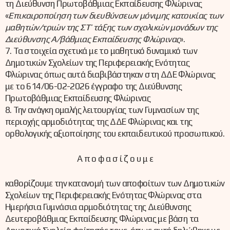
τη Διεύθυνση Πρωτοβάθμιας Εκπαίδευσης Φλώρινας
«
Επικαιροποίηση των διευθύνσεων μόνιμης κατοικίας των
μαθητών/τριών της ΣΤ’ τάξης των σχολικών μονάδων της
Διεύθυνσης Α/βάθμιας Εκπαίδευσης Φλώρινας
».
7. Τα στοιχεία σχετικά με το μαθητικό δυναμικό των
Δημοτικών Σχολείων της Περιφερειακής Ενότητας
Φλώρινας όπως αυτά διαβιβάστηκαν στη ΔΔΕ Φλώρινας
με το 614/06-02-2026 έγγραφο της Διεύθυνσης
Πρωτοβάθμιας Εκπαίδευσης Φλώρινας
8. Την ανάγκη ομαλής λειτουργίας των Γυμνασίων της
περιοχής αρμοδιότητας της ΔΔΕ Φλώρινας και της
ορθολογικής αξιοποίησης του εκπαιδευτικού προσωπικού.
Α π ο φ α σ ί ζ ο υ μ ε
καθορίζουμε την κατανομή των αποφοίτων των Δημοτικών
Σχολείων της Περιφερειακής Ενότητας Φλώρινας στα
Ημερήσια Γυμνάσια αρμοδιότητας της Διεύθυνσης
Δευτεροβάθμιας Εκπαίδευσης Φλώρινας με βάση τα