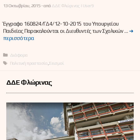
13 Οκτωβρίου, 2015 -
από
ΔΔΕ Φλώρινας | User9
Έγγραφο 160824/ΓΔ4/12-10-2015 του Υπουργείου
Παιδείας Παρακαλούνται οι Διευθυντές των Σχολικών …
➜
περισσότερα
Κατηγορίες
Διάφορα
Ετικέτες
Πολιτική προστασία
,
Σεισμοί
ΔΔΕ Φλώρινας