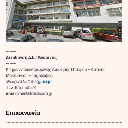
———
Διεύθυνση Δ.Ε. Φλώρινας
———
Κτήριο Αποκεντρωμένης Διοίκησης Ηπείρου – Δυτικής
Μακεδονίας – 1ος όροφος.
Φλώρινα 531 00 (
g.map
)
Τ.:
23853 50574
email:
mail@dide.flo.sch.gr
Επικοινωνία