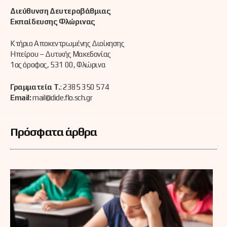
Διεύθυνση Δευτεροβάθμιας
Εκπαίδευσης Φλώρινας
Κτήριο Αποκεντρωμένης Διοίκησης
Ηπείρου – Δυτικής Μακεδονίας
1ος όροφος, 531 00, Φλώρινα
Γραμματεία Τ.
: 2385 350 574
Email:
mail@dide.flo.sch.gr
Πρόσφατα άρθρα