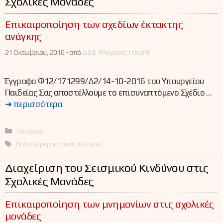
Σχολικές Μονάδες
Επικαιροποίηση των σχεδίων έκτακτης
ανάγκης
21 Οκτωβρίου, 2016 -
από
ΔΔΕ Φλώρινας | User9
Έγγραφο Φ12/171299/Δ2/14-10-2016 του Υπουργείου
Παιδείας Σας αποστέλλουμε το επισυναπτόμενο Σχέδιο …
➜ περισσότερα
Κατηγορίες
Διάφορα
Ετικέτες
Πολιτική προστασία
,
Σεισμοί
Διαχείριση του Σεισμικού Κινδύνου στις
Σχολικές Μονάδες
Επικαιροποίηση των μνημονίων στις σχολικές
μονάδες